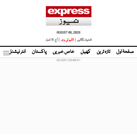
AUGUST 06, 2026
اشتہار لگائیں |
لائیو ٹی وی
| آج کا اخبار
صفحۂ اول
تازہ ترین
کھیل
خاص خبریں
پاکستان
انٹر نیشنل
ٹا