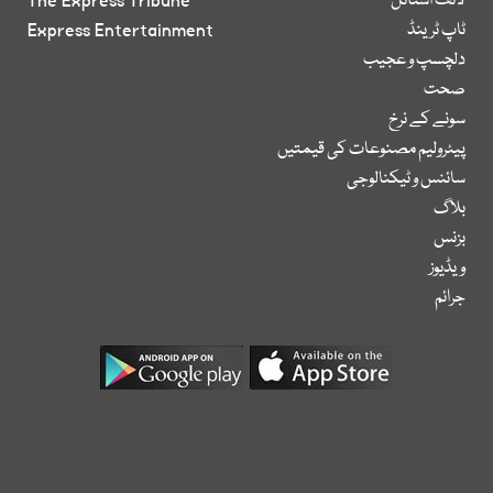
لائف اسٹائل
The Express Tribune
ٹاپ ٹرینڈ
Express Entertainment
دلچسپ و عجیب
صحت
سونے کے نرخ
پیٹرولیم مصنوعات کی قیمتیں
سائنس و ٹیکنالوجی
بلاگ
بزنس
ویڈیوز
جرائم