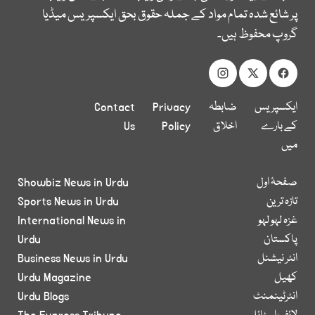
پر شائع شدہ تمام مواد کے جملہ حقوق بحق ایکسپریس میڈیا
گروپ محفوظ ہیں۔
ایکسپریس
ضابطہ
Privacy
Contact
کے بارے
اخلاق
Policy
Us
میں
صفحۂ اول
Showbiz News in Urdu
تازہ ترین
Sports News in Urdu
غزہ لہو لہو
International News in
پاکستان
Urdu
انٹر نیشنل
Business News in Urdu
کھیل
Urdu Magazine
انٹرٹینمنٹ
Urdu Blogs