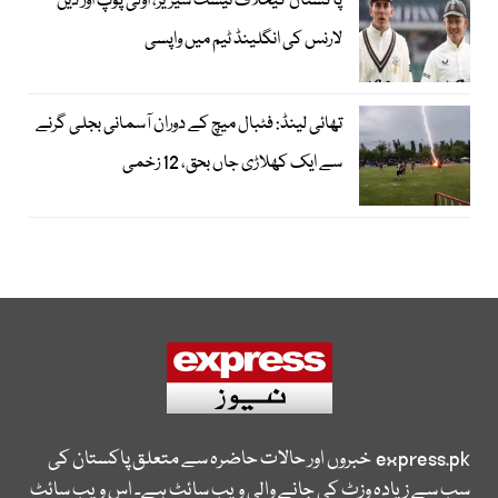
پاکستان کیخلاف ٹیسٹ سیریز، اولی پوپ اور ڈین
لارنس کی انگلینڈ ٹیم میں واپسی
تھائی لینڈ: فٹبال میچ کے دوران آسمانی بجلی گرنے
سے ایک کھلاڑی جاں بحق، 12 زخمی
express.pk
خبروں اور حالات حاضرہ سے متعلق پاکستان کی
سب سے زیادہ وزٹ کی جانے والی ویب سائٹ ہے۔ اس ویب سائٹ