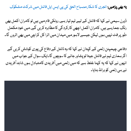
یہ بھی پڑھیں:
انجری کا شکار مصباح الحق کی پی ایس ایل فائنل میں شرکت مشکوک
ڈیرن سیمی نے کہا کہ فائنل کے لیے ٹیم تیار ہے، رونکی فام میں ہیں تو کامران اکمل بھی
رنگ جمارہے ہیں، کامران اکمل اچھی کارکردگی کا مظاہرہ کریں گے، میں خود مکمل
طور پر فٹ نہیں ہوں لیکن جیسے لاہور میں میدان میں اترا کل کراچی میں بھی اتروں گا۔
دفاعی چیمپئن زلمی کے کپتان نے کہا کہ وہ ٹائٹل کے دفاع کی پوری کوشش کریں گے
اگر ہماری ٹیم نے فائنل جیتا تو پشاور جانے کا سوچوں گا۔ایک سوال کے جواب میں
انہوں نے کہا کہ یہ کہنا غلط ہے کہ میں زلمی میں آفریدی کامتبادل ہوں شاہد آفریدی
نے ہی زلمی کو برانڈ بنایا۔