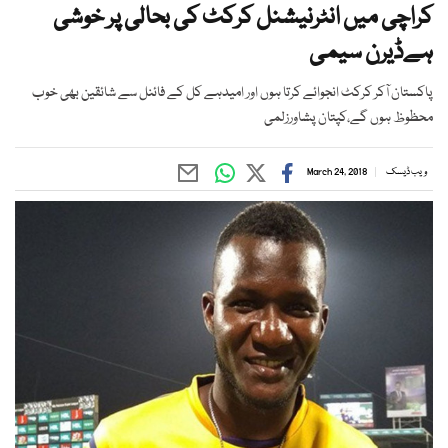
کراچی میں انٹرنیشنل کرکٹ کی بحالی پر خوشی
ہےڈیرن سیمی
پاکستان آکر کرکٹ انجوائے کرتا ہوں اور امیدہے کل کے فائنل سے شائقین بھی خوب
محظوظ ہوں گے،کپتان پشاورزلمی
ویب ڈیسک
March 24, 2018