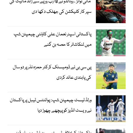
’مائی ٹوائز‘، رونالڈو نے 8 ارب روپے سے زائد مالیت کی
سپر کار کلیکشن کی جھلک دکھا دی
پاکستانی اسپنر نعمان علی کاؤنٹی چیمپئن شپ
میں لنکاشائر کا حصہ بن گئے
پی سی بی نے ڈومیسٹک کرکٹر حمزہ نذر پر دو سال
کی پابندی عائد کردی
ورلڈ ٹیسٹ چیمپئن شپ: پوائنٹس ٹیبل پر پاکستان
نے ویسٹ انڈیز کو پیچھے چھوڑ دیا