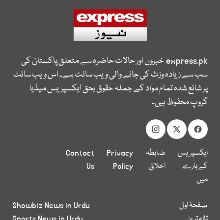
express.pk
خبروں اور حالات حاضرہ سے متعلق پاکستان کی
سب سے زیادہ وزٹ کی جانے والی ویب سائٹ ہے۔ اس ویب سائٹ
پر شائع شدہ تمام مواد کے جملہ حقوق بحق ایکسپریس میڈیا
گروپ محفوظ ہیں۔
ایکسپریس
ضابطہ
Privacy
Contact
کے بارے
اخلاق
Policy
Us
میں
صفحۂ اول
Showbiz News in Urdu
تازہ ترین
Sports News in Urdu