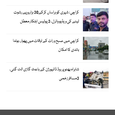
کراچی: شہری کو ہراساں کرکے30 ہزارروپے رشوت
لینے کی ویڈیو وائرل، 3 پولیس اہلکار معطل
کراچی میں صبح و رات کے اوقات میں پھوار، بوندا
باندی کا امکان
شاہراہ بھٹو پر روڈ ڈائیورژن کے باعث گاڑی الٹ گئی،
3مسافر زخمی