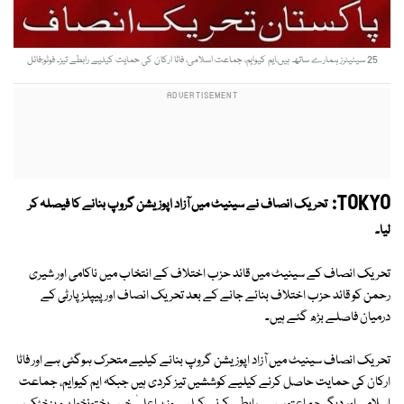
25 سینیٹرز ہمارے ساتھ ہیں،ایم کیوایم، جماعت اسلامی، فاٹا ارکان کی حمایت کیلیے رابطے تیز۔ فوٹو:فائل
TOKYO:
تحریک انصاف نے سینیٹ میں آزاد اپوزیشن گروپ بنانے کا فیصلہ کر
لیا۔
تحریک انصاف کے سینیٹ میں قائد حزب اختلاف کے انتخاب میں ناکامی اور شیری
رحمن کو قائد حزب اختلاف بنائے جانے کے بعد تحریک انصاف اور پیپلزپارٹی کے
درمیان فاصلے بڑھ گئے ہیں۔
تحریک انصاف سینیٹ میں آزاد اپوزیشن گروپ بنانے کیلیے متحرک ہوگئی ہے اور فاٹا
ارکان کی حمایت حاصل کرنے کیلیے کوششیں تیز کردی ہیں جبکہ ایم کیوایم، جماعت