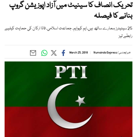
تحریک انصاف کا سینیٹ میں آزاد اپوزیشن گروپ
بنانے کا فیصلہ
25 سینیٹرز ہمارے ساتھ ہیں،ایم کیوایم، جماعت اسلامی، فاٹا ارکان کی حمایت کیلیے
رابطے تیز
خبر ایجنسی
/
Numainda Express
March 25, 2018