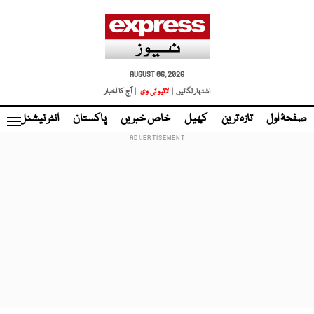
AUGUST 06, 2026
اشتہار لگائیں |
لائیو ٹی وی
| آج کا اخبار
صفحۂ اول
تازہ ترین
کھیل
خاص خبریں
پاکستان
انٹر نیشنل
ٹا