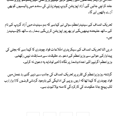
اسلامی اور دیگر جماعتوں سے رابطے کرنے کیلیے وزیراعلیٰ خیبرپختونخوا پرویزخٹک
جلد کراچی جائیں گے، آزاد اپوزیشن گروپ پیپلزپارٹی کی سندھ میں پالیسیوں کو بھی
آڑے ہاتھوں لے گا۔
تحریک انصاف کے سینیٹراعظم سواتی نے کہاہے کہ ہم سینیٹ میں آزاد گروپ کے نام
کے ساتھ علیحدہ بیٹھیںگے اور بھرپور اپوزیشن کریںگے، ہمارے ساتھ 25سینیٹرز
ہیں۔
دریں اثنا تحریک انصاف کے سیکریٹری اطلاعات فواد چوہدری کا کہنا ہے کہ بجلی کی
پیداوارکے حوالے سے وزیراعظم کے دعوے حقیقت سے مسابقت نہیں رکھتے،
وزیراعظم اگرنیپراکے اعدادوشمار پر نگاہ ڈالتے توشاید یہ دعویٰ نہ کرتے۔
گزشتہ روز وزیراعظم کی تقریر پر تحریک انصاف کی جانب سے دیے گئے رد عمل میں
فواد چوہدری کا کہنا تھاکہ اربوں روپے کی ادائیگی کے باوجود گردشی قرضوں کا 1 ہزار ارب
تک پہنچ جانا حکومت کی کارکردگی کا منہ بولا ثبوت ہے۔