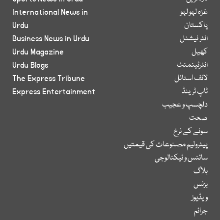
غزہ لہو لہو
International News in
پاکستان
Urdu
انٹر نیشنل
Business News in Urdu
کھیل
Urdu Magazine
انٹرٹینمنٹ
Urdu Blogs
لائف اسٹائل
The Express Tribune
ٹاپ ٹرینڈ
Express Entertainment
دلچسپ و عجیب
صحت
سونے کے نرخ
پیٹرولیم مصنوعات کی قیمتیں
سائنس و ٹیکنالوجی
بلاگ
بزنس
ویڈیوز
جرائم