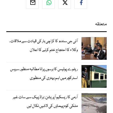
متعلقہ
آئی جی سندھ کا کراچی بار کی قیادت سے ملاقات،
وکلاء کا احتجاج ختم کرنے کا اعلان
ریلوے پولیس کا برسوں پرانا مطالبہ منظور، سروس
اسٹرکچر میں اہم بہتری کی منظوری
آرمی کا ریسکیو آپریشن: براڈ پیک سے سات غیر
ملکی کوہ پیماؤں کی لاشیں نکال لیں