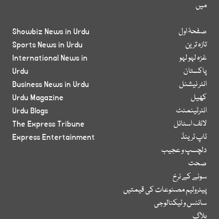
میں
صفحۂ اول
Showbiz News in Urdu
تازہ ترین
Sports News in Urdu
غزہ لہو لہو
International News in
پاکستان
Urdu
انٹر نیشنل
Business News in Urdu
کھیل
Urdu Magazine
انٹرٹینمنٹ
Urdu Blogs
لائف اسٹائل
The Express Tribune
ٹاپ ٹرینڈ
Express Entertainment
دلچسپ و عجیب
صحت
سونے کے نرخ
پیٹرولیم مصنوعات کی قیمتیں
سائنس و ٹیکنالوجی
بلاگ