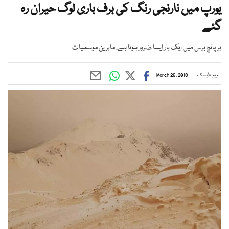
یورپ میں نارنجی رنگ کی برف باری لوگ حیران رہ
گئے
ہر پانچ برس میں ایک بار ایسا ضرور ہوتا ہے، ماہرین موسمیات
ویب ڈیسک
March 26, 2018