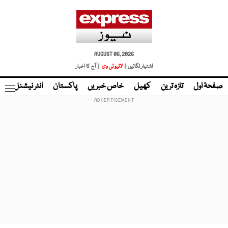
AUGUST 06, 2026
اشتہار لگائیں |
لائیو ٹی وی
| آج کا اخبار
صفحۂ اول
تازہ ترین
کھیل
خاص خبریں
پاکستان
انٹر نیشنل
ٹا