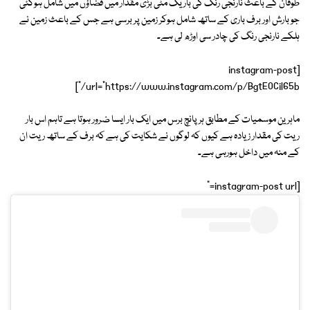
طوفان کے باعث نارنجی رنگ کی باریک مٹی بڑی مقدار میں فضاؤں میں شامل ہوگئی
جو بارش اور برف باری کے ساتھ شامل ہوکر زمین پر برسی ہے جس کے باعث زمین نے
ہلکے نارنجی رنگ کی چادر سی اوڑھ لی ہے۔
[instagram-post
url="https://www.instagram.com/p/BgtEOCil65b/"]
ماہرین موسمیات کے مطابق ہر پانچ برس میں ایک بار ایسا ضرور ہوتا ہے تاہم اس بار
ریت کی مقدار زیادہ ہے کیوں کہ لوگوں نے شکایت کی ہے کہ برف کے ساتھ ریت ان
کے منہ میں داخل ہورہی ہے۔
[instagram-post url="