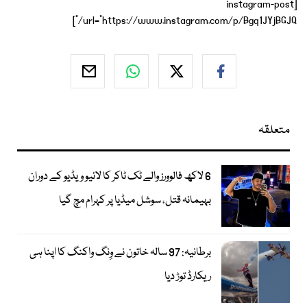
[instagram-post
url="https://www.instagram.com/p/Bgq1JYjBGJQ/"]
متعلقہ
6 لاکھ فالوورز والے ٹک ٹاکر کا لائیو ویڈیو کے دوران
بہیمانہ قتل، سوشل میڈیا پر کہرام مچ گیا
برطانیہ: 97 سالہ خاتون نے وِنگ واکنگ کا اپنا ہی
ریکارڈ توڑ دیا