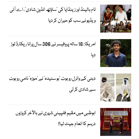
ٹام ہالینڈ اور زینڈایا کی ’ساؤتھ انڈین شادی‘، اے آئی
ویڈیو نے سب کو حیران کر دیا
امریکا: 18 سالہ پروفیسر نے 306 سال پرانا ریکارڈ توڑ
دیا
دبئی کے وائرل روبوٹ ’بو سنیدہ‘ نے ’موزہ‘ نامی روبوٹ
سے شادی کر لی
ابوظبی میں مقیم فلپینی شہری نے بالآخر کروڑوں
درہم کا انعام جیت لیا!