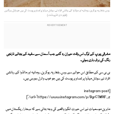
روس، بلغاریہ، یوکرین، رومانیہ اور مولڈوا کے رہائشی افراد نے سوشل میڈیا پر تصاویر پوسٹ کی ہیں جو وائرل ہوگئیں
(فوٹو: دی انڈپینڈنٹ)
مشرقی یورپ کے لوگ اس وقت حیران رہ گئے جب آسمان سے سفید کے بجائے نارنجی
رنگ کی برف باری ہوئی۔
بی بی سی کے مطابق اس حوالے سے روس، بلغاریہ، یوکرین، رومانیہ اور مالڈوا کے رہائشی
افراد نے سوشل میڈیا پر تصاویر پوسٹ کی ہیں جو خوب وائرل ہورہی ہیں۔
[instagram-post
url="https://www.instagram.com/p/BgrCTM9lF_z/"]
ماہرین موسمیات نے اس حیرت انگیز واقعے کی وجہ بتائی ہے کہ صحارا ریگستان میں