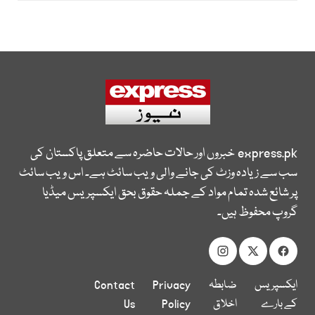
express.pk
خبروں اور حالات حاضرہ سے متعلق پاکستان کی
سب سے زیادہ وزٹ کی جانے والی ویب سائٹ ہے۔ اس ویب سائٹ
پر شائع شدہ تمام مواد کے جملہ حقوق بحق ایکسپریس میڈیا
گروپ محفوظ ہیں۔
ایکسپریس
ضابطہ
Privacy
Contact
کے بارے
اخلاق
Policy
Us