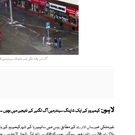
آگ اس وقت لگی جب شاپنگ سینٹرمیں قائم س
لاہور:
کیمیروو کے ایک شاپنگ سینٹرمیں آگ لگنے کے نتیجے میں بچوں سم
ہلاک اور 70 سے زائد زخمی ہوگئے جب کہ 60 سے زائد لوگ تاحال لاپتہ ہیں۔ حکام کے مطابق ہلاک شدگان میں 41 بچے شامل ہیں۔