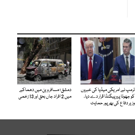
ٹرمپ نے امریکی میڈیا کی خبروں
دمشق؛ مسافر وین میں دھماکے
کو جھوٹا پروپیگنڈا قرار دے دیا،
میں 2 افراد جاں بحق اور 13 زخمی
وزیر دفاع کی بھرپور حمایت