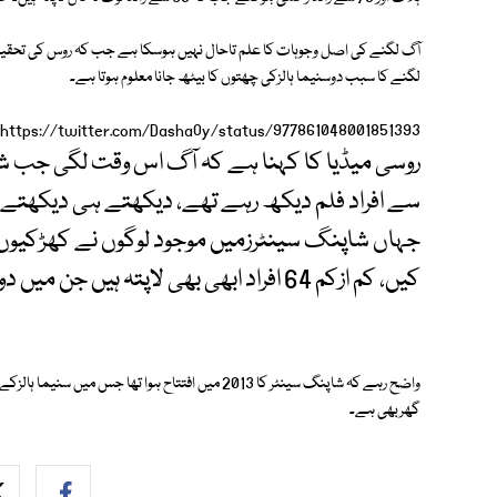
آگ لگنے کی اصل وجوہات کا علم تاحال نہیں ہوسکا ہے جب کہ روس کی تحقیقا
لگنے کا سبب دوسنیما ہالزکی چھتوں کا بیٹھ جانا معلوم ہوتا ہے۔
https://twitter.com/DashaOy/status/977861048001851393
روسی میڈیا کا کہنا ہے کہ آگ اس وقت لگی جب شا
سے افراد فلم دیکھ رہے تھے، دیکھتے ہی دیکھتے 
جہاں شاپنگ سینٹرزمیں موجود لوگوں نے کھڑکیوں 
کیں، کم ازکم 64 افراد ابھی بھی لاپتہ ہیں جن میں دو سال سے 17 سال تک کے 41 بچے شامل ہیں۔
واضح رہے کہ شاپنگ سینٹر کا 2013 میں افتتاح ہوا تھا ج
گھربھی ہے۔