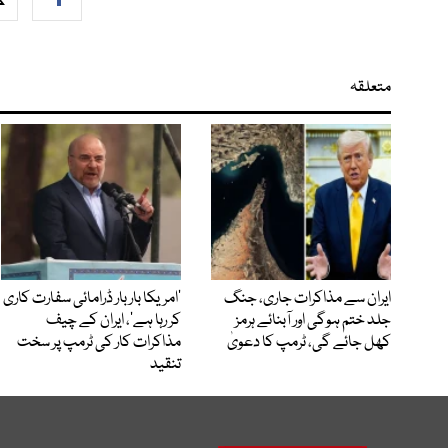
متعلقہ
ایران سے مذاکرات جاری، جنگ
’امریکا بار بار ڈرامائی سفارت کاری
جلد ختم ہوگی اور آبنائے ہرمز
کر رہا ہے‘، ایران کے چیف
کھل جائے گی، ٹرمپ کا دعویٰ
مذاکرات کار کی ٹرمپ پر سخت
تنقید