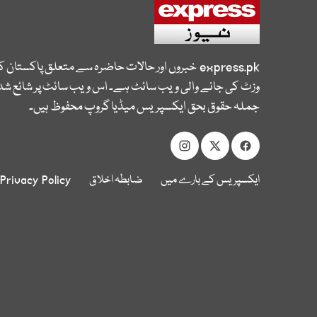
express.pk
خبروں اور حالات حاضرہ سے متعلق پاکستان 
وزٹ کی جانے والی ویب سائٹ ہے۔ اس ویب سائٹ پر شائع شدہ
جملہ حقوق بحق ایکسپریس میڈیا گروپ محفوظ ہیں۔
ایکسپریس کے بارے میں
ضابطہ اخلاق
Privacy Policy