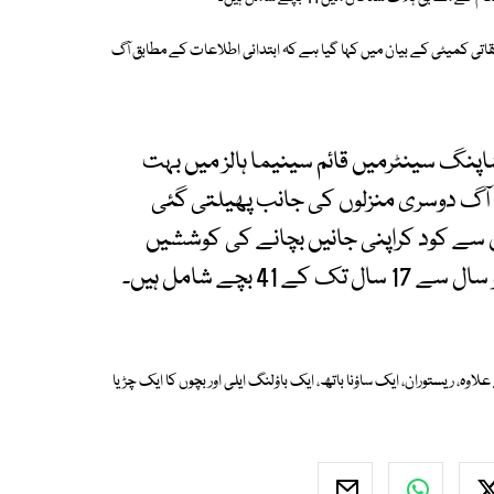
تی کمیٹی کے بیان میں کہا گیا ہے کہ ابتدائی اطلاعات کے مطابق آگ
پنگ سینٹرمیں قائم سینیما ہالز میں بہت
آگ دوسری منزلوں کی جانب پھیلتی گئی
سے کود کراپنی جانیں بچانے کی کوششیں
س میں سنیما ہالزکے علاوہ، ریستوران، ایک ساؤنا باتھ، ایک باؤلنگ ایلی اور بچوں کا ایک چڑیا