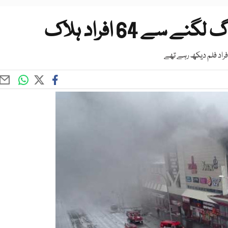
 64 افراد ہلاک
راد فلم دیکھ رہے تھے