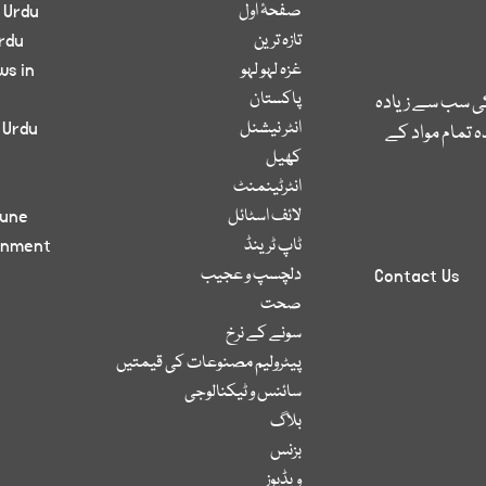
صفحۂ اول
 Urdu
تازہ ترین
rdu
غزہ لہو لہو
ws in
پاکستان
کی سب سے زیادہ
انٹر نیشنل
 Urdu
 تمام مواد کے
کھیل
انٹرٹینمنٹ
لائف اسٹائل
bune
ٹاپ ٹرینڈ
inment
دلچسپ و عجیب
Contact Us
صحت
سونے کے نرخ
پیٹرولیم مصنوعات کی قیمتیں
سائنس و ٹیکنالوجی
بلاگ
بزنس
ویڈیوز