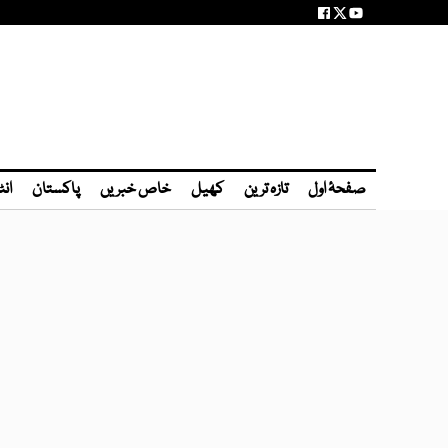
صفحۂ اول
تازہ ترین
کھیل
خاص خبریں
پاکستان
انٹ