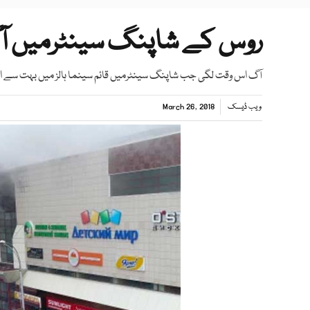
روس کے شاپنگ سینٹرمیں آگ لگنے سے
آگ اس وقت لگی جب شاپنگ سینٹرمیں قائم سینما ہالز میں بہت سے اف
ویب ڈیسک
March 26, 2018