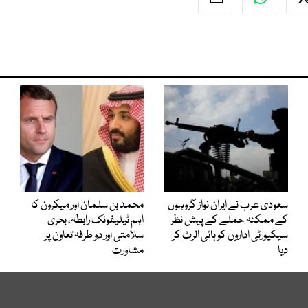
سعودی عرب نے ایران نواز گروہوں
محمد بن سلمان اور میکرون کا
کے ممکنہ حملے کے پیش نظر
اہم ٹیلیفونک رابطہ، بحری
سیکیورٹی اداروں کو ہائی الرٹ کر
سلامتی اور دو طرفہ تعاون پر
دیا
مشاورت