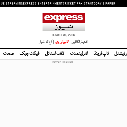
IVE STREAMING
EXPRESS ENTERTAINMENT
CRICKET PAKISTAN
TODAY'S PAPER
AUGUST 07, 2026
اشتہار لگائیں |
لائیو ٹی وی
| آج کا اخبار
ر نیشنل
ٹاپ ٹرینڈ
انٹرٹینمنٹ
لائف اسٹائل
فیکٹ چیک
صحت