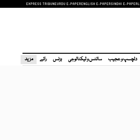
EXPRESS TRIBUNE
URDU E-PAPER
ENGLISH E-PAPER
SINDHI E-PAPER
L
دلچسپ و عجیب
سائنس و ٹیکنالوجی
بزنس
رائے
مزید