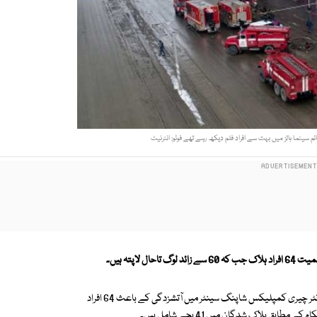
ینما ہالز میں بہت سے افراد فلم دیکھ رہے تھے فوٹو: انٹرنیٹ
یت 64
افراد ہلاک جب کہ 60 سے زائد لوگ تاحال لاپتہ ہیں۔
ٖغیرملکی خبررساں ادارے کے مطابق روس میں سائیبیریا کے شہرکیمیروو کے ونٹر چیری کمپلیکس شاپنگ سینٹر میں آتشزدگی کے باعث 64 افراد