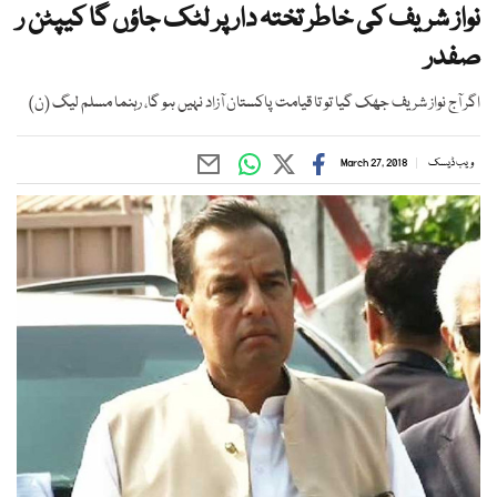
نواز شریف کی خاطر تختہ دار پر لٹک جاؤں گا کیپٹن ر
صفدر
اگر آج نواز شریف جھک گیا تو تا قیامت پاکستان آزاد نہیں ہو گا، رہنما مسلم لیگ (ن)
ویب ڈیسک
March 27, 2018