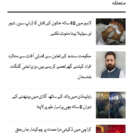
متعلقہ
لاہور میں 40 سالہ خاتون کے قتل کا ڈراپ سین، شوہر
اور سوتیلا بیٹا ملوث نکلے
حکومت سندھ کے تعاون سے قدرتی آفات سے متاثرہ
افراد کیلئے گھر تعمیر کر رہے ہیں، وزیراعلیٰ گلگت
بلتستان
راولپنڈی میں والد کے ساتھ گاڑی میں بیٹھنے کے
دوران 6 سالہ بچی پراسرار طور پر لاپتا
کراچی میں ڈکیتی مزاحمت پر چوکیدار جاں بحق