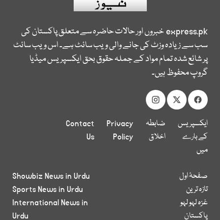
express.pk
خبروں اور حالات حاضرہ سے متعلق پاکستان کی
سب سے زیادہ وزٹ کی جانے والی ویب سائٹ ہے۔ اس ویب سائٹ
پر شائع شدہ تمام مواد کے جملہ حقوق بحق ایکسپریس میڈیا
گروپ محفوظ ہیں۔
ایکسپریس
ضابطہ
Privacy
Contact
کے بارے
اخلاق
Policy
Us
میں
صفحۂ اول
Showbiz News in Urdu
تازہ ترین
Sports News in Urdu
غزہ لہو لہو
International News in
پاکستان
Urdu