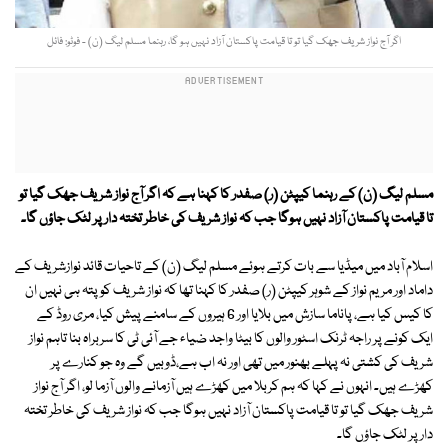
اگر آج نواز شریف جھک گیا تو تا قیامت پاکستان آزاد نہیں ہو گا، رہنما مسلم لیگ (ن) - فوٹو: فائل
مسلم لیگ (ن) کے رہنما کیپٹن (ر) صفدر کا کہنا ہے کہ اگر آج نواز شریف جھک گیا تو
تا قیامت پاکستان آزاد نہیں ہوگا جب کہ نواز شریف کی خاطر تختہ دار پر لٹک جاؤں گا۔
اسلام آباد میں میڈیا سے بات کرتے ہوئے مسلم لیگ (ن) کے تاحیات قائد نوازشریف کے
داماد اور مریم نواز کے شوہر کیپٹن (ر) صفدر کا کہنا تھا کہ نواز شریف کو پتہ ہی نہیں ان
کا کیس کیا ہے، پاناما سازش میں بلایا اور 6 ہیروں کے سامنے پیش کیا، مری روڈ کے
ایک کونے پر راجہ ٹرنک اسٹور والوں کا بیٹا واجد ضیاء جے آئی ٹی کا سربراہ بنا تاہم نواز
شریف کی کشتی نہ پہلے بھنور میں تھی اور نہ اب ہے،ڈوبیں گے وہ جو کنارے پر
کھڑے ہیں۔ انہوں نے کہا کہ ہم کربلا میں کھڑے ہیں آزمانے والوں آزما لو، اگر آج نواز
شریف جھک گیا تو تا قیامت پاکستان آزاد نہیں ہوگا جب کہ نواز شریف کی خاطر تختہ
دار پر لٹک جاؤں گا۔