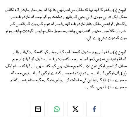
کیپٹن (ر) صفدر کا کہنا تھا کہ ملک اس لئے نہیں بنا تھا کہ ایوب خان مارشل لاء لگائے،
ملک ایک شرابی جواری، ذانی یحیی کے ہاتھوں دولخت ہو گیا جب کہ نواز شریف نے
پاکستان کو ایٹمی ملک بنایا، نواز شریف کہہ رہا ہے کہ عوام کے ووٹ کے تقدس کے
لئے باہر نکلا ہوں، مجھے اقتدار نہیں چاہئے،مضبوط ملک چاہیے، اگرعزت چاہتے ہو تو
ووٹ کو عزت دینی پڑے گی۔
کیپٹن (ر) صفدر نے پرویز مشرف کو مخاطب کرتے ہوئے کہا کہ مکے دکھانے والے
کمانڈو آؤ، آئین تمھیں ڈھونڈ رہا ہے جب کہ نواز شریف نے مشرف کو کہا تھا ہر جرم
معاف کرتا ہوں لیکن آئین توڑنے کا جرم معاف نہیں کرسکتا۔ انہوں نے کہا کہ مسلم لیگ
(ن) پاک لوگوں کے لئے ہے، شیخ رشید جیسے گندے لوگوں کے لئے نہیں جب کہ
ہمارے ساتھ آؤ گے تو آئین کی حفاظت کرنے والوں بنو گے مگر مسئلہ یہ ہے کہ تم
ہمارے ساتھ آ نہیں سکتے۔