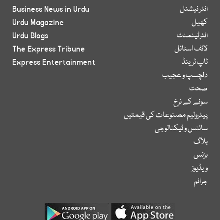
انٹر نیشنل
Business News in Urdu
کھیل
Urdu Magazine
انٹرٹینمنٹ
Urdu Blogs
لائف اسٹائل
The Express Tribune
ٹاپ ٹرینڈ
Express Entertainment
دلچسپ و عجیب
صحت
سونے کے نرخ
پیٹرولیم مصنوعات کی قیمتیں
سائنس و ٹیکنالوجی
بلاگ
بزنس
ویڈیوز
جرائم