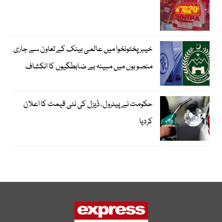
خیبرپختونخوا میں عالمی بینک کے تعاون سے جاری
منصوبوں میں مبینہ بے ضابطگیوں کا انکشاف
حکومت نے پیٹرول، ڈیزل کی نئی قیمت کا اعلان
کردیا