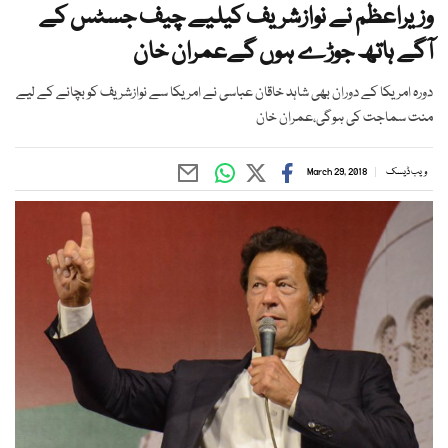
وزیراعظم نے نوازشریف کیلیے چیف جسٹس کے
آگے ہاتھ جوڑے ہوں گےعمران خان
دورہ امریکا کے دوران بھی شاہد خاقان عباسی نے امریکا سے نوازشریف کو بچانے کے لیے
منت سماجت کی ہوگی،عمران خان
ویب ڈیسک
March 29, 2018