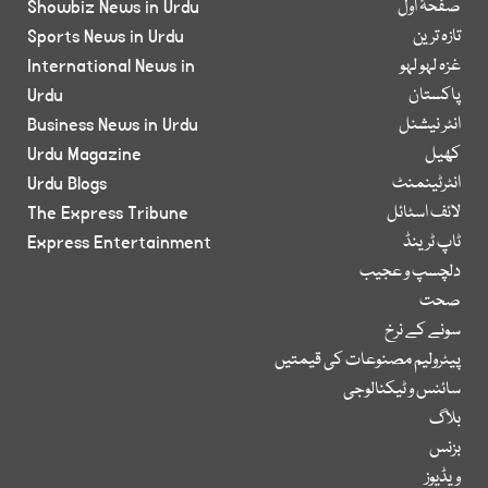
صفحۂ اول
Showbiz News in Urdu
تازہ ترین
Sports News in Urdu
غزہ لہو لہو
International News in
پاکستان
Urdu
انٹر نیشنل
Business News in Urdu
کھیل
Urdu Magazine
انٹرٹینمنٹ
Urdu Blogs
لائف اسٹائل
The Express Tribune
ٹاپ ٹرینڈ
Express Entertainment
دلچسپ و عجیب
صحت
سونے کے نرخ
پیٹرولیم مصنوعات کی قیمتیں
سائنس و ٹیکنالوجی
بلاگ
بزنس
ویڈیوز