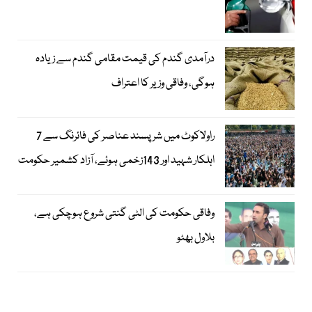
درآمدی گندم کی قیمت مقامی گندم سے زیادہ
ہوگی، وفاقی وزیر کا اعتراف
راولاکوٹ میں شرپسند عناصر کی فائرنگ سے 7
اہلکار شہید اور 143زخمی ہوئے، آزاد کشمیر حکومت
وفاقی حکومت کی الٹی گنتی شروع ہوچکی ہے،
بلاول بھٹو