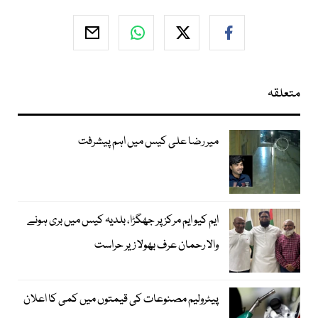
متعلقہ
میر رضا علی کیس میں اہم پیشرفت
ایم کیو ایم مرکز پر جھگڑا، بلدیہ کیس میں بری ہونے
والا رحمان عرف بھولا زیر حراست
پیٹرولیم مصنوعات کی قیمتوں میں کمی کا اعلان