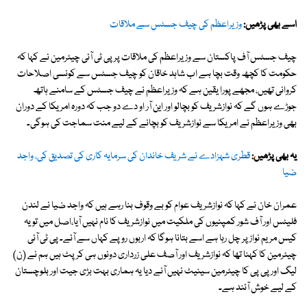
اسے بھی پڑھیں:
وزیراعظم کی چیف جسٹس سے ملاقات
چیف جسٹس آف پاکستان سے وزیراعظم کی ملاقات پر پی ٹی آئی چیئرمین نے کہا کہ
حکومت کا کچھ وقت بچا ہے اب شاہد خاقان کو چیف جسٹس سے کونسی اصلاحات
کروانی تھیں، مجھے پورا یقین ہے کہ وزیراعظم نے چیف جسٹس کے سامنے ہاتھ
جوڑے ہوں گے کہ نوازشریف کو بچالو اور این آر او دے دو جب کہ دورہ امریکا کے دوران
بھی وزیراعظم نے امریکا سے نوازشریف کو بچانے کے لیے منت سماجت کی ہوگی۔
یہ بھی پڑھیں:
قطری شہزادے نے شریف خاندان کی سرمایہ کاری کی تصدیق کی، واجد
ضیا
عمران خان نے کہا کہ نوازشریف عوام کو بے وقوف بنا رہے ہیں کہ واجد ضیا نے لندن
فلیٹس اور آف شور کمپنیوں کی ملکیت میں نوازشریف کا نام نہیں آیا،اصل میں تو یہ
کیس مریم نوازپر چل رہا ہے اسے بتانا ہوگا کہ اربوں روپے کہاں سے آئے۔ پی ٹی آئی
چیئرمین کا کہنا تھا کہ نوازشریف اور آصف علی زرداری دونوں ہی کرپٹ ہیں ہم نے (ن)
لیگ اور پی پی کا چیئرمین سینیٹ نہیں آنے دیا یہ ہماری بہت بڑی جیت اور بلوچستان
کے لیے خوش آئند ہے۔