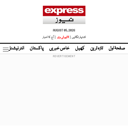
AUGUST 05, 2026
اشتہار لگائیں |
لائیو ٹی وی
| آج کا اخبار
صفحۂ اول
تازہ ترین
کھیل
خاص خبریں
پاکستان
انٹر نیشنل
ٹا