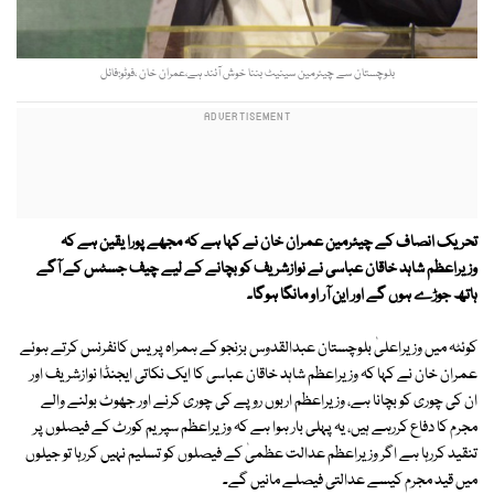
بلوچستان سے چیئرمین سینیٹ بننا خوش آئند ہے،عمران خان ،فوٹو:فائل
تحریک انصاف کے چیئرمین عمران خان نے کہا ہے کہ مجھے پورا یقین ہے کہ
وزیراعظم شاہد خاقان عباسی نے نوازشریف کو بچانے کے لیے چیف جسٹس کے آگے
ہاتھ جوڑے ہوں گے اور این آر او مانگا ہوگا۔
کوئٹہ میں وزیراعلیٰ بلوچستان عبدالقدوس بزنجو کے ہمراہ پریس کانفرنس کرتے ہوئے
عمران خان نے کہا کہ وزیراعظم شاہد خاقان عباسی کا ایک نکاتی ایجنڈا نوازشریف اور
ان کی چوری کو بچانا ہے، وزیراعظم اربوں روپے کی چوری کرنے اور جھوٹ بولنے والے
مجرم کا دفاع کررہے ہیں، یہ پہلی بار ہوا ہے کہ وزیراعظم سپریم کورٹ کے فیصلوں پر
تنقید کررہا ہے اگر وزیراعظم عدالت عظمیٰ کے فیصلوں کو تسلیم نہیں کررہا تو جیلوں
میں قید مجرم کیسے عدالتی فیصلے مانیں گے۔