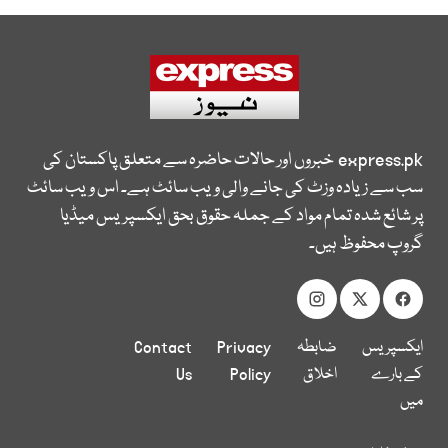
express.pk
خبروں اور حالات حاضرہ سے متعلق پاکستان کی
سب سے زیادہ وزٹ کی جانے والی ویب سائٹ ہے۔ اس ویب سائٹ
پر شائع شدہ تمام مواد کے جملہ حقوق بحق ایکسپریس میڈیا
گروپ محفوظ ہیں۔
ایکسپریس
ضابطہ
Privacy
Contact
کے بارے
اخلاق
Policy
Us
میں