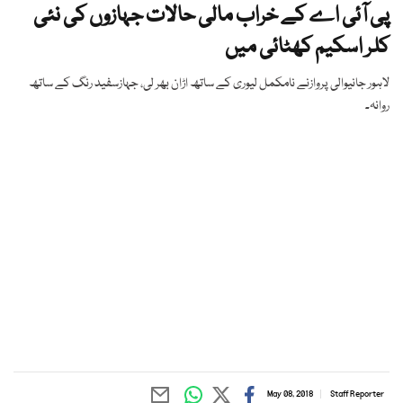
پی آئی اے کے خراب مالی حالات جہازوں کی نئی
کلر اسکیم کھٹائی میں
لاہور جانیوالی پروازنے نامکمل لیوری کے ساتھ اڑان بھر لی، جہازسفید رنگ کے ساتھ
روانہ۔
May 08, 2018
Staff Reporter