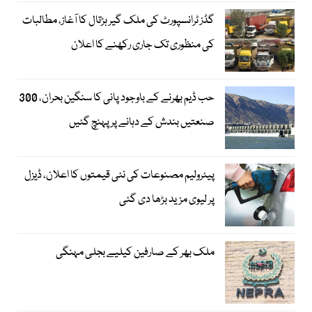
گڈز ٹرانسپورٹ کی ملک گیر ہڑتال کا آغاز، مطالبات
کی منظوری تک جاری رکھنے کا اعلان
حب ڈیم بھرنے کے باوجود پانی کا سنگین بحران، 300
صنعتیں بندش کے دہانے پر پہنچ گئیں
پیٹرولیم مصنوعات کی نئی قیمتوں کا اعلان، ڈیزل
پر لیوی مزید بڑھا دی گئی
ملک بھر کے صارفین کیلیے بجلی مہنگی