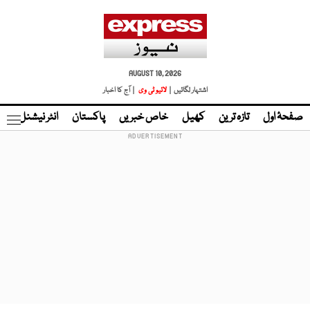
AUGUST 10, 2026
اشتہار لگائیں |
لائیو ٹی وی
| آج کا اخبار
صفحۂ اول
تازہ ترین
کھیل
خاص خبریں
پاکستان
انٹر نیشنل
ٹا