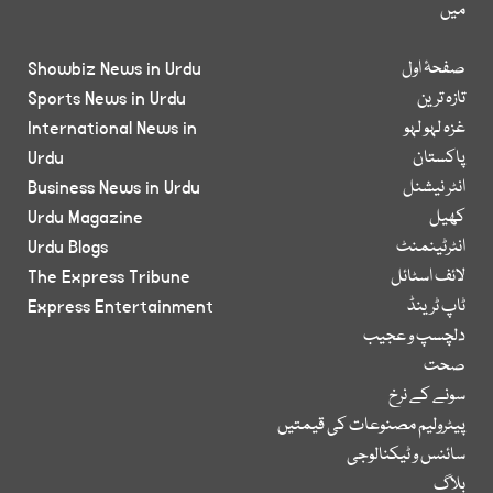
میں
صفحۂ اول
Showbiz News in Urdu
تازہ ترین
Sports News in Urdu
غزہ لہو لہو
International News in
پاکستان
Urdu
انٹر نیشنل
Business News in Urdu
کھیل
Urdu Magazine
انٹرٹینمنٹ
Urdu Blogs
لائف اسٹائل
The Express Tribune
ٹاپ ٹرینڈ
Express Entertainment
دلچسپ و عجیب
صحت
سونے کے نرخ
پیٹرولیم مصنوعات کی قیمتیں
سائنس و ٹیکنالوجی
بلاگ