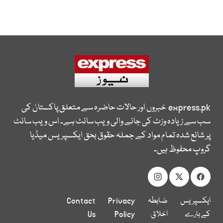
express.pk
خبروں اور حالات حاضرہ سے متعلق پاکستان کی
سب سے زیادہ وزٹ کی جانے والی ویب سائٹ ہے۔ اس ویب سائٹ
پر شائع شدہ تمام مواد کے جملہ حقوق بحق ایکسپریس میڈیا
گروپ محفوظ ہیں۔
ایکسپریس
ضابطہ
Privacy
Contact
کے بارے
اخلاق
Policy
Us