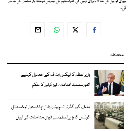
لیوری قوانین کی خلاف ورزی نہیں کی،کلراسکیم کی تبدیلی مرحلہ وار مکمل کی جائے
گی۔
متعلقہ
وزیراعظم کا ٹیکس اہداف کے حصول کیلیے
انفورسمنٹ اقدامات تیز کرنے کا حکم
ملک گیر گڈز ٹرانسپورٹرز ہڑتال؛ پاکستان ٹیکسٹائل
کونسل کا وزیراعظم سے فوری مداخلت کی اپیل