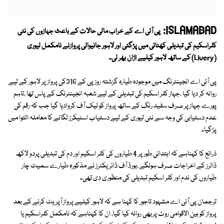
ISLAMABAD:
پی آئی اے کے خراب مالی حالات کے باعث جہازوں کی نئی
کلراسکیم کی تبدیلی کھٹائی میں پڑگئی اور لاہور جانیوالی پروازنے نامکمل لیوری
(Livery) کے ساتھ لاہور کیلیے اڑان بھر لی۔
پی آئی اے انجینئرنگ میں موجودہ طیارہ گزشتہ روز پی کے 316کی پرواز پر لاہور کے لیے
روانہ کر دیا گیا ،جہاز کلر اسکیم کی تبدیلی کے لیے شعبہ انجینئرنگ کے پاس تھا ،تاہم
پورے جہاز پر صرف سفید رنگ کے ساتھ پرواز کو ٹیک آف کروادیا گیا جب کہ رقم کی
عدم دستیابی کی وجہ سے نئی لیوری کے لیے دستیاب اسٹیکرز لگانے کا معاملہ التوا میں
پڑگیا۔
ذرائع کا کہناہے کہ ابتدائی طورپر 4 طیاروں کی کلر اسکیم اور دم کی تبدیلی پردو لاکھ
ڈالرز کے اخراجات صرف ہونگے ،بورڈ آف ڈائریکٹرز نے مذکورہ طیارے سمیت چار
طیاروں کی ندم اور کلر اسکیم تبدیلی کی منظوری دی تھی۔
ترجمان پی آئی اے مشہود تاجور کا کہنا ہے کہ لاہور کیلیے پرواز آپریٹ کرنے کے بعد
پرواز کو بین الاقوامی روٹ پربھی روانہ کیا گیا، ان کا کہناہے کہ نامکمل کلراسکیم یا