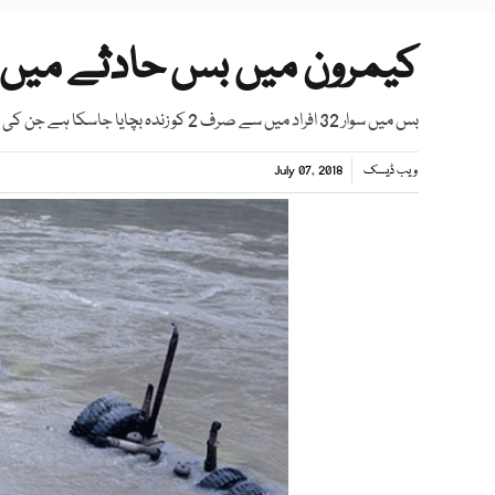
کیمرون میں بس حادثے میں 30 افراد ہلاک
بس میں سوار 32 افراد میں سے صرف 2 کو زندہ بچایا جاسکا ہے جن کی حالت تشویشناک ہے، حکام
ویب ڈیسک
July 07, 2018