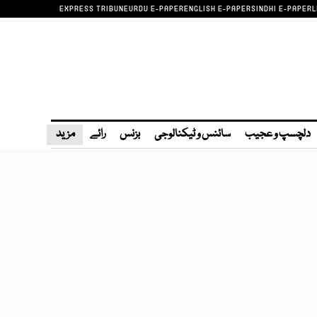
EXPRESS TRIBUNE
URDU E-PAPER
ENGLISH E-PAPER
SINDHI E-PAPER
L
دلچسپ و عجیب
سائنس و ٹیکنالوجی
بزنس
رائے
مزید