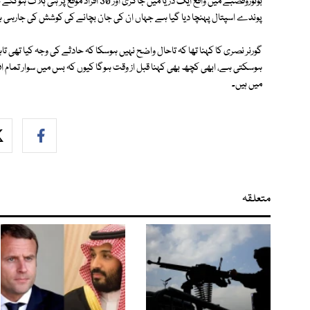
پوندے اسپتال پہنچا دیا گیا ہے جہاں ان کی جان بچانے کی کوشش کی جارہی 
گورنر نصری کا کہنا تھا کہ تاحال واضح نہیں ہوسکا کہ حادثے کی وجہ کیا تھی تا
میں ہیں۔
متعلقہ