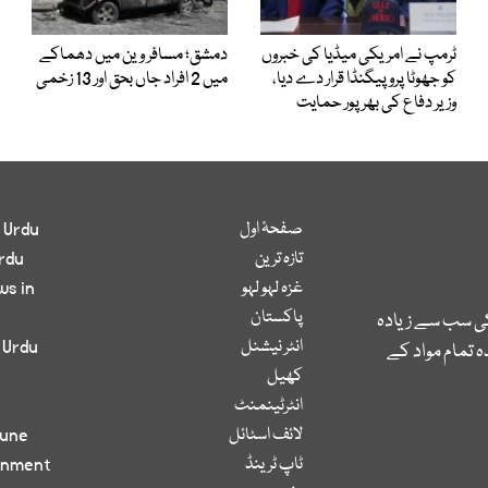
ٹرمپ نے امریکی میڈیا کی خبروں
دمشق؛ مسافر وین میں دھماکے
کو جھوٹا پروپیگنڈا قرار دے دیا،
میں 2 افراد جاں بحق اور 13 زخمی
وزیر دفاع کی بھرپور حمایت
صفحۂ اول
 Urdu
تازہ ترین
rdu
غزہ لہو لہو
ws in
پاکستان
کی سب سے زیادہ
انٹر نیشنل
 Urdu
 تمام مواد کے
کھیل
انٹرٹینمنٹ
لائف اسٹائل
bune
ٹاپ ٹرینڈ
inment