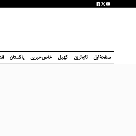
صفحۂ اول
تازہ ترین
کھیل
خاص خبریں
پاکستان
انٹ