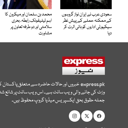
سعودی عرب نے ایران نواز گروہوں
محمد بن سلمان اور میکرون کا
کے ممکنہ حملے کے پیش نظر
اہم ٹیلیفونک رابطہ، بحری
سیکیورٹی اداروں کو ہائی الرٹ کر
سلامتی اور دو طرفہ تعاون پر
دیا
مشاورت
express.pk
خبروں اور حالات حاضرہ سے متعلق پاکستان 
وزٹ کی جانے والی ویب سائٹ ہے۔ اس ویب سائٹ پر شائع شدہ
جملہ حقوق بحق ایکسپریس میڈیا گروپ محفوظ ہیں۔