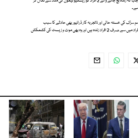
بوٹوروقصبے میں واقع ایک دریا میں جاگری اور 30 افراد موقع پر ہی ہلاک ہوگئے جب کہ زندہ بچ جانے والے 2 افراد کو ریسکیو ٹیموں کی مدد سے نکال کر
ہے۔
ہم سڑک کی خستہ حالی اور ناتجربہ کار ڈرائیور بھی حادثے کا سبب
ہوسکتی ہے، ابھی کچھ بھی کہنا قبل از وقت ہوگا کیوں کہ بس میں سوار تمام افراد میں سے صرف 2 افراد زندہ ہیں اور وہ بھی موت و زیست کی کشمکش