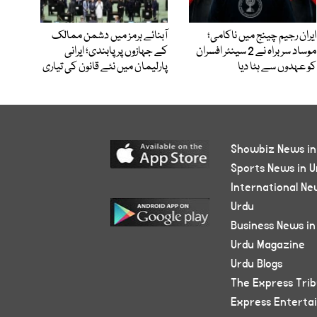
ایران رجیم چینج میں ناکامی؛
آبنائے ہرمز میں دشمن ممالک
موساد سربراہ نے 2 سینئر افسران
کے جہازوں پر پابندی؛ ایرانی
کو عہدوں سے ہٹا دیا
پارلیمان میں نئے قانون کی تیاری
Showbiz News in
Sports News in U
International Ne
Urdu
Business News in
Urdu Magazine
Urdu Blogs
The Express Tri
Express Enterta