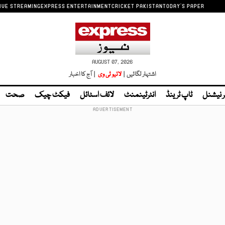
IVE STREAMING
EXPRESS ENTERTAINMENT
CRICKET PAKISTAN
TODAY'S PAPER
AUGUST 07, 2026
اشتہار لگائیں |
لائیو ٹی وی
| آج کا اخبار
ر نیشنل
ٹاپ ٹرینڈ
انٹرٹینمنٹ
لائف اسٹائل
فیکٹ چیک
صحت