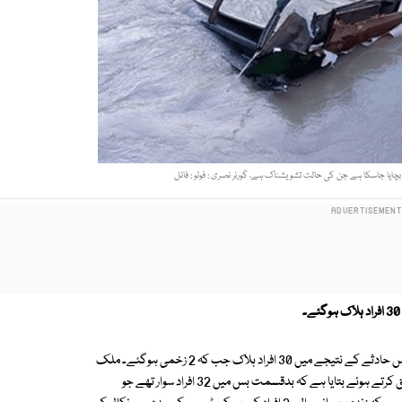
غیرملکی خبررساں ادارے کے مطابق مغربی وسطی افریقی ملک کیمرون میں بس حادثے کے نتیجے میں 30 افراد ہلاک جب کہ 2 زخمی ہوگئے۔ ملک
کے مغربی علاقے کے صدر مقام بافوسم کے گورنر نصری پال نے حادثے کی تصدیق کرتے ہوئے بتایا ہے کہ بدقسمت بس میں 32 افراد سوار تھے جو