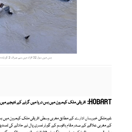
بس میں سوار 32 افراد میں سے صرف 2 کو زندہ بچایا جاسکا ہے جن کی حالت تشویشناک ہے، گورنر نصری : فوٹو : فائل
HOBART:
افریقی ملک کیمرون میں بس دریا میں گرنے کے نتیجے میں 30 افراد ہلاک ہوگئے۔