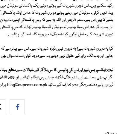
رکھ سکتے ہیں۔ اس دوہری شہریت کے ہوتے ہوئے ایک پاکستانی سوئیڈن میں رہ
پیدا نہیں کرتی۔ سوئیڈن میں رہتے ہوئے دوہری شہریت کا حامل ایک پاکستانی 
بننے کا بھی اہل ہے۔ ستم ظریفی اور ظلم یہ ہے کہ وہی پاکستانی اپنے مادروطن 
اہل ہے۔ اگر اعتراض ہونا چاہیے تو سوئیڈن کو ہونا چاہیے تھا، نا کہ اس پاکس
دوہری شہریت کے حامل لوگوں کو تضحیک آمیز رویہ کا سامنا کرنا پڑتا ہے۔
کیا یہ دوہری شہریت ہے؟ یہ دوہری نہیں ڈیڑھ شہریت ہے۔ اس سے بہتر ہے کہ دوہ
جائیں اور جب تک برابر کے حقوق نہیں دیتے ہم سے مزید کوئی دست سوال بھی ن
نوٹ: ایکسپریس نیوز اور اس کی پالیسی کا اس بلاگر کے خیالات سے متفق ہونا 
اگر آپ بھی
ڈیز اور اپنے مختصر مگر جامع تعارف کے ساتھ
blog@express.com.pk
پر ای