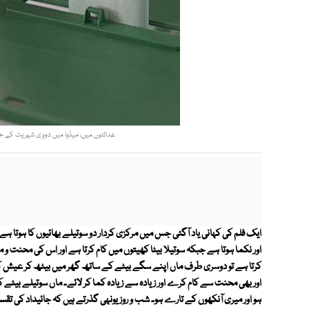
عدالتوں میں، میڈیا میں دوہری شہریت کے حامل
ایک فلم کی کہانی یاد آگئی جس میں مرکزی کردار دو سوتیلے بھائیوں کا ہوتا ہے،
اور نکما ہوتا ہے جبکہ سوتیلا بیٹا کھیتوں میں کام کرتا ہے اور اس کی محنت 
کرتا ہے تو دوسری طرف ماں اپنے سگے بیٹے کے ساتھ گھر میں بیٹھ کر عیش کرت
اور بھی محنت سے کام کرے اور زیادہ سے زیادہ کما کر لائے۔ ماں سوتیلے بیٹے کو 
ہو اور میری آنکھوں کے تارے ہو۔ شب و روز یونہی گذرتے ہیں کہ جائیداد کی تقس