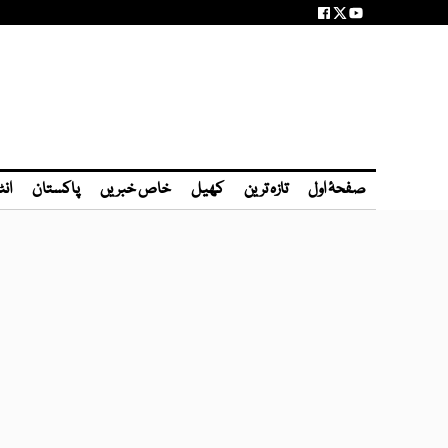
صفحۂ اول
تازہ ترین
کھیل
خاص خبریں
پاکستان
انٹ