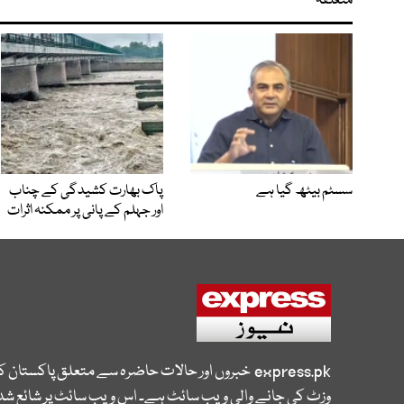
متعلقہ
سسٹم بیٹھ گیا ہے
پاک بھارت کشیدگی کے چناب
اور جہلم کے پانی پر ممکنہ اثرات
express.pk
خبروں اور حالات حاضرہ سے متعلق پاکستان 
وزٹ کی جانے والی ویب سائٹ ہے۔ اس ویب سائٹ پر شائع شدہ