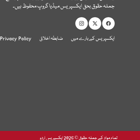
جملہ حقوق بحق ایکسپریس میڈیا گروپ محفوظ ہیں۔
ایکسپریس کے بارے میں
ضابطہ اخلاق
Privacy Policy
تمام مواد کے جملہ حقوق © 2026 ایکسپریس اردو