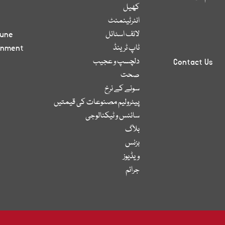
کھیل
انٹرٹینمنٹ
لائف اسٹائل
bune
ٹاپ ٹرینڈ
inment
دلچسپ و عجیب
Contact Us
صحت
سونے کے نرخ
پیٹرولیم مصنوعات کی قیمتیں
سائنس و ٹیکنالوجی
بلاگ
بزنس
ویڈیوز
جرائم