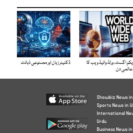
یکم اگست، ورلڈ وائیڈ ویب کا
ڈکٹیٹر زبان اور مصنوعی ذہانت
عالمی دن
Showbiz News in
Sports News in U
International Ne
Urdu
Business News in