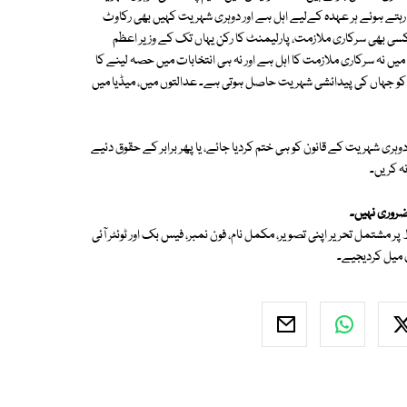
تے ہوئے ہر عہدہ کےلیے اہل ہے اور دوہری شہریت کہیں بھی رکاوٹ
کسی بھی سرکاری ملازمت، پارلیمنٹ کا رکن یہاں تک کے وزیر اعظم
میں نہ سرکاری ملازمت کا اہل ہے اور نہ ہی انتخابات میں حصہ لینے کا
تان کو جہاں کی پیدائشی شہریت حاصل ہوتی ہے۔ عدالتوں میں، میڈیا میں
ری شہریت کے قانون کو ہی ختم کردیا جائے، یا پھر برابر کے حقوق دئیے
ہ کریں۔
ضروری نہیں۔
 ہمارے لیے اردو بلاگ لکھنا چاہتے ہیں تو قلم اٹھائیے اور 500 الفاظ پر مشتمل تحریر اپنی تصویر، مکمل نام، فون نمبر، فیس بک اور ٹوئٹر آئی
 میل کردیجیے۔