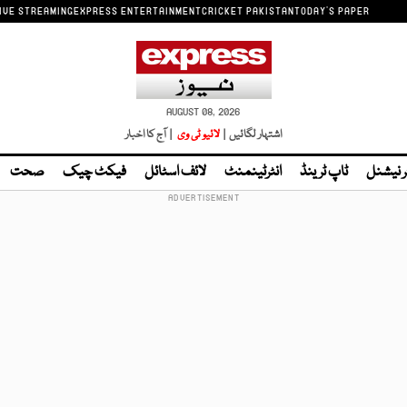
IVE STREAMING
EXPRESS ENTERTAINMENT
CRICKET PAKISTAN
TODAY'S PAPER
AUGUST 08, 2026
اشتہار لگائیں |
لائیو ٹی وی
| آج کا اخبار
ر نیشنل
ٹاپ ٹرینڈ
انٹرٹینمنٹ
لائف اسٹائل
فیکٹ چیک
صحت