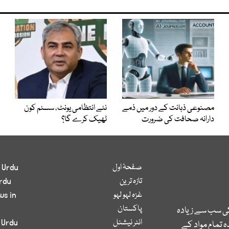
مصنوعی ذہانت کے دور میں ذمے
نئے انتظامی یونٹ، سسٹم کون
دارانہ صحافت کی ضرورت
ٹھیک کرے گا؟
صفحۂ اول
 Urdu
تازہ ترین
rdu
غزہ لہو لہو
ws in
پاکستان
کی سب سے زیادہ
انٹر نیشنل
 Urdu
 تمام مواد کے