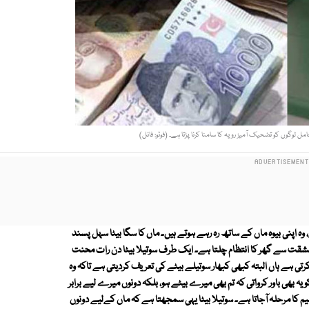
 لوگوں کو تضحیک آمیز رویہ کا سامنا کرنا پڑتا ہے۔ (فوٹو: فائل)
 وہ اپنی بیوہ ماں کے ساتھ رہ رہے ہوتے ہیں۔ ماں کا سگا بیٹا سہل پسند
و مشقت سے گھر کا انتظام چلتا ہے۔ ایک طرف سوتیلا بیٹا دن رات محنت
ی ہے ہاں البتہ کبھی کبھار سوتیلے بیٹے کی تعریف کردیتی ہے تاکہ وہ
یہ بھی باور کرواتی کہ تم بھی میرے بیٹے ہو، بلکہ دونوں میرے لیے برابر
یم کا مرحلہ آجاتا ہے۔ سوتیلا بیٹا یہی سمجھتا ہے کہ ماں کےلیے دونوں