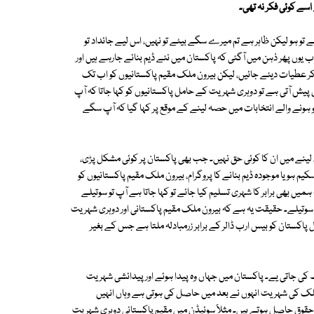
اسے کوئی فکر نہ تھی۔
 تو ہو لیکن ظاہر ہے تم میرے سگے بیٹے تو نہیں، اس لیے جائداد تو
 یوں پھر ذہن میں آگئی کہ پاکستان میں نئے ڈیم بنائے جارہے ہیں اور
ر عطیات دیئے جائیں، لیکن بیرون ملک مقیم پاکستانیوں کو اب تک
ل پیش آتی ہے تو دوہری شہریت کے حامل پاکستانیوں کو کہا جاتا کہ آپ
کیا ہوا اگر آپ کسی اور ملک میں مقیم ہیں۔ لیکن 25 جولائی کو ہونے والے انتخابات میں حصہ لینے کے موقع پر کہا گیا کہ آپ سگے
لینے میں ان کا کوئی حق نہیں۔ جب بھی پاکستان پر کوئی مشکل پڑی،
م ہو یا موجودہ ڈیم بنانے کا پروگرام، بیرون ملک مقیم پاکستانیوں کو
یں بھی برابر کا شہری تسلیم کیا جائے تو کہا جاتا ہے آپ تو سوتیلے
سوتیلے۔ حقیقت یہ ہے کہ بیرون ملک مقیم پاکستانی اور دوہری شہریت
اکستان کو بیس ارب ڈالر کے برابر زرمبادلہ ملتا ہے جس کے بغیر
 کی جاتی یے۔ پاکستان میں جہاں وہ پیدا ہوئے اور پیدائشی شہریت
لک کی شہریت انہوں نے بعد میں حاصل کی ہوتی ہے وہاں انہیں
ی حقوق حاصل ہوتے ہیں۔ مثلاً سوئیڈن میں مقیم پاکستانی دوہری شہریت