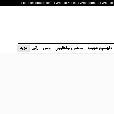
EXPRESS TRIBUNE
URDU E-PAPER
ENGLISH E-PAPER
SINDHI E-PAPER
L
دلچسپ و عجیب
سائنس و ٹیکنالوجی
بزنس
رائے
مزید