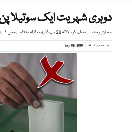
دوہری شہریت ایک سوتیلا پن
ہماری وجہ سے ملک کو سالانہ 20 ارب ڈالر زرمبادلہ ملتاہے جس کے بغیر پاکستان نہیں چل سکتا، لیکن ہم پھر بھی سوتیلے ہیں
عارف محمود کسانہ
July 09, 2018