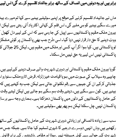
برابر ہیں اور وہ دونوں میں انصاف کے ساتھ برابر جائداد تقسیم کرے گی؛ اس لیے 
ماں نے جائیداد تقسیم کرنے کے موقع پر اپنے سوتیلے بیٹے سے کہا تم میرے بیٹے
میرے سگے بیٹے کو ہی ملے گی۔ اس فلم کی کہانی اکثر یاد آتی رہتی ہے لیکن اب
بیرون ملک مقیم پاکستانیوں سے اپیل کی جارہی ہے کہ اس کے لیے دل کھول ک
ووٹ دینے کا حق دار قرار نہیں دیا گیا۔ اسی طرح جب بھی پاکستان پر کوئی مشک
تو پاکستانی ہیں، 
پاکستانی نہیں اس لیے یہ حق نہیں مل سکتا۔
گویا بیرون ملک مقیم پاکستانی اور دوہری شہریت والے صرف دینے کےلیے ہیں، 
چاہیے وہ سیلاب کی صورت میں ہو یا قیامت خیز زلزلہ، قرض اتارو ملک سنوارو اسکی
جذباتی کرکے ان کی جیبوں سے رقم نکلوائی جاتی ہے لیکن جب وہ کہتے پیں کہ ہم
بیٹے ہیں، کون سے سگے ہیں۔ دیتے وقت ہم سگے ہو جاتے ہیں لیکن لیتے وقت 
کے حامل پاکستانیوں کے دلوں میں پاکستان دھڑکتا ہے۔ ہماری وجہ سے ہر سال پ
پاکستان نہیں چل سکتا لیکن ہم پھر بھی سوتیلے ہیں۔
سب سے زیادہ ناانصافی اور زیادتی دوہری شہریت کے حامل پاکستانیوں کے ساتھ
رکھتے ہیں وہاں انہیں دوسرے درجے کا شہری تسلیم کیا جاتا ہے، جبکہ جس م
شہریت کے حوالے سے کوئی مسئلہ نہیں ہوتا اور مقامی باشندوں کے برابر قانون