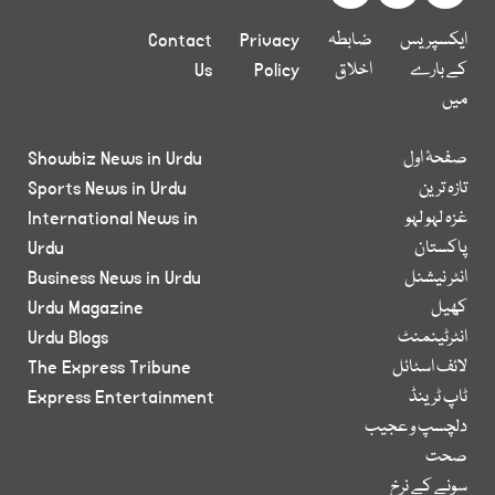
ایکسپریس
ضابطہ
Privacy
Contact
کے بارے
اخلاق
Policy
Us
میں
صفحۂ اول
Showbiz News in Urdu
تازہ ترین
Sports News in Urdu
غزہ لہو لہو
International News in
پاکستان
Urdu
انٹر نیشنل
Business News in Urdu
کھیل
Urdu Magazine
انٹرٹینمنٹ
Urdu Blogs
لائف اسٹائل
The Express Tribune
ٹاپ ٹرینڈ
Express Entertainment
دلچسپ و عجیب
صحت
سونے کے نرخ