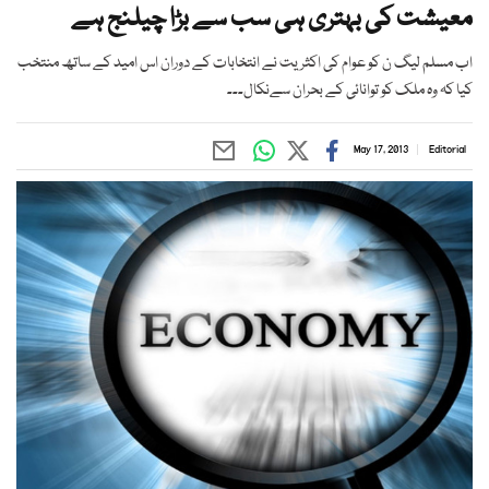
معیشت کی بہتری ہی سب سے بڑا چیلنج ہے
اب مسلم لیگ ن کو عوام کی اکثریت نے انتخابات کے دوران اس امید کے ساتھ منتخب
کیا کہ وہ ملک کو توانائی کے بحران سےنکال۔۔۔
May 17, 2013
Editorial