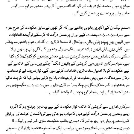
موقع پر میاں محمد نواز شریف نے کہا کہ اقتدار میں آ کر اپنے منشور اور قوم سے کیے
جانے والے ہر وعدے پر عمل کریں گے۔
مسلم لیگ ن کے اکابرین بخوبی جانتے ہیں کہ اگر انھوں نے سابق حکومت کی طرح عوام
سے صرف بڑے بڑے وعدے کیے اور ان پر عمل درآمد نہ کر سکے تو آیندہ انتخابات
میں انھیں بھی پیپلز پارٹی والی صورتحال کا سامنا کرنا پڑے گا۔ اب عوام باشعور ہو چکے
ہیں۔ کوئی بھی پارٹی انھیں زیادہ عرصے تک صرف وعدوں کے لالی پاپ پر نہیں بہلا
سکتی۔ سرکاری اداروںمیں موجود کرپشن نے بھی معاشی بنیادوں کو کھوکھلا کر رکھا
ہے۔ عوام سرکاری اداروں میں کرپشن کے ہاتھوں تنگ آ چکے ہیں۔اس کے خاتمے کے
لیے حکومت کو بلا امتیاز سخت ترین اقدامات کرنے ہوں گے۔ نواز شریف نے نو منتخب
ارکان سے ملاقات میں اپنی حکومت کی ترجیحات واضح کرتے ہوئے کہا کہ کرپٹ مافیا
اور بدعنوانوں کے خلاف بگل بج چکا ہے' سرکاری اداروں میں بڑے بڑے مگرمچھوں اور
بددیانت افراد کے اپنے انجام کو پہنچنے کا وقت آ گیا ہے۔
سرکاری اداروں سے کرپشن کا خاتمہ نواز حکومت کے لیے بہت بڑا چیلنج ہو گا اگر وہ
اپنے وعدوں پر عمل درآمد کرنے میں کامیاب ہو جاتی ہے تو پاکستان خوشحالی اور ترقی
کے راستے پر رواں دواںہو جائے گا۔ دوسری جانب حکومت سازی کے لیے ن لیگ کا
دوسری جماعتوں سے اتحاد وجود میں آ رہا ہے۔ ایک جانب نومنتخب آزاد ارکان اسمبلی