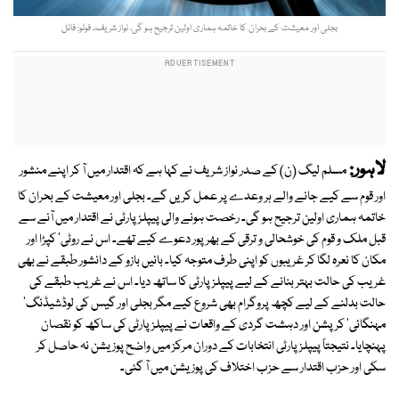
بجلی اور معیشت کے بحران کا خاتمہ ہماری اولین ترجیح ہو گی، نواز شریف۔ فوٹو: فائل
لاہور:
مسلم لیگ (ن) کے صدر نواز شریف نے کہا ہے کہ اقتدار میں آ کر اپنے منشور
اور قوم سے کیے جانے والے ہر وعدے پر عمل کریں گے۔ بجلی اور معیشت کے بحران کا
خاتمہ ہماری اولین ترجیح ہو گی۔ رخصت ہونے والی پیپلز پارٹی نے اقتدار میں آنے سے
قبل ملک و قوم کی خوشحالی و ترقی کے بھرپور دعوے کیے تھے۔ اس نے روٹی' کپڑا اور
مکان کا نعرہ لگا کر غریبوں کو اپنی طرف متوجہ کیا۔ بائیں بازو کے دانشور طبقے نے بھی
غریب کی حالت بہتر بنانے کے لیے پیپلز پارٹی کا ساتھ دیا۔ اس نے غریب طبقے کی
حالت بدلنے کے لیے کچھ پروگرام بھی شروع کیے مگر بجلی اور گیس کی لوڈشیڈنگ'
مہنگائی' کرپشن اور دہشت گردی کے واقعات نے پیپلز پارٹی کی ساکھ کو نقصان
پہنچایا۔ نتیجتاً پیپلز پارٹی انتخابات کے دوران مرکز میں واضح پوزیشن نہ حاصل کر
سکی اور حزب اقتدار سے حزب اختلاف کی پوزیشن میں آ گئی۔