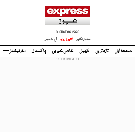
AUGUST 06, 2026
اشتہار لگائیں |
لائیو ٹی وی
| آج کا اخبار
صفحۂ اول
تازہ ترین
کھیل
خاص خبریں
پاکستان
انٹر نیشنل
ٹا