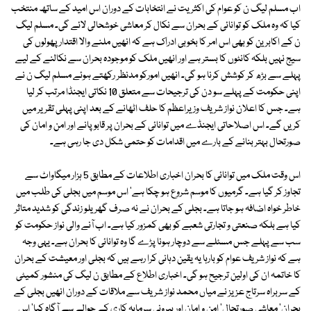
اب مسلم لیگ ن کو عوام کی اکثریت نے انتخابات کے دوران اس امید کے ساتھ منتخب
کیا کہ وہ ملک کو توانائی کے بحران سے نکال کر معاشی خوشحالی لائے گی۔ مسلم لیگ
ن کے اکابرین کو بھی اس امر کا بخوبی ادراک ہے کہ انھیں ملنے والا اقتدار پھولوں کی
سیج نہیں بلکہ کانٹوں کا بستر ہے اور انھیں ملک کو موجودہ بحران سے نکالنے کے لیے
پہلے سے بڑھ کر کوشش کرنا ہو گی۔ انھیں امورکو مدنظر رکھتے ہوئے مسلم لیگ ن نے
اپنی حکومت کے پہلے سو دن کی ترجیحات سے متعلق 10 نکاتی ایجنڈا مرتب کر لیا
ہے۔ جس کا اعلان نواز شریف وزیراعظم کا حلف اٹھانے کے بعد اپنی پہلی تقریر میں
کریں گے۔ اس اصلاحاتی ایجنڈے میں توانائی کے بحران پر قابو پانے اور امن و امان کی
صورتحال بہتر بنانے کے بارے میں اقدامات کو حتمی شکل دی جا رہی ہے۔
اس وقت ملک میں توانائی کا بحران اخباری اطلاعات کے مطابق 5 ہزار میگاواٹ سے
تجاوز کر گیا ہے۔ گرمیوں کا موسم شروع ہو چکا ہے' اس موسم میں بجلی کی طلب میں
خاطر خواہ اضافہ ہو جاتا ہے۔ بجلی کے بحران نے نہ صرف گھریلو زندگی کو شدید متاثر
کیا ہے بلکہ صنعتی و تجارتی شعبے کو بھی کمزور کیا ہے۔ اب آنے والی نواز حکومت کو
سب سے پہلے جس مسئلے سے دوچار ہونا پڑے گا وہ توانائی کا بحران ہے۔ یہی وجہ
ہے کہ نواز شریف عوام کو بارہا یہ یقین دہانی کرا رہے ہیں کہ بجلی اور معیشت کے بحران
کا خاتمہ ان کی اولین ترجیح ہو گی۔ اخباری اطلاع کے مطابق ن لیگ کی منشور کمیٹی
کے سربراہ سرتاج عزیز نے میاں محمد نواز شریف سے ملاقات کے دوران انھیں بجلی کے
بحران' معاشی صورتحال' امن و امان اور بیرونی سرمایہ کاری کے حوالے سے آگاہ کیا' اس