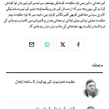
کے ابتدائی سالوں میں نواز حکومت کو ملکی چیلنجز سے نبٹنے کے لیے جاں توڑ کوشش
کرنا ہو گی۔ یہی وجہ ہے کہ ان مسائل کے حل پریکسو توجہ دینے کے لیے مسلم لیگی
اکابرین سیاسی مخالفین کو بھی گلے لگانے کو تیار ہیں۔ امید ہے کہ نواز حکومت بہتر
حکمت عملی اپناتے ہوئے توانائی اور معاشی بحران پر قابو پانے میں کامیاب ہو جائے گی
اور پاکستان ایک بار پھر خوشحالی کی جانب رواں دواں ہو جائے گا۔
متعلقہ
عقیدہ ختم نبوت کے چوکیدار کا سانحہ ارتحال