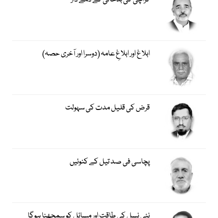
کراچی کی بدحالی کے ذمے دار
ابلاغ اور ابلاغِ عامہ (دوسرا اور آخری حصہ)
قرض کی قلیل مدت کی سہولت
پچاسی فی صد تیل کے کنوئیں
نئی نسل کی طاقت اور مسائل کو سمجھنا ہوگا