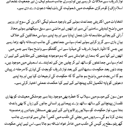
نواز شریف سے ملاقات کر رہے ہیں تو دوسری جانب مسلم لیگ ن نے جمعیت علمائے
اسلام (ف) کو مرکزی حکومت میں شمولیت کی باضابطہ دعوت دے دی ہے۔
انتخابات میں اکثریتی جماعت ہونے کے باوجود مسلم لیگی اکابرین کی سوچ اور رویے
میں واضح تبدیلی سامنے آئی ہے اور انھوں نے ماضی سے سبق سیکھتے ہوئے محاذ
آرائی کے بجائے مفاہمانہ طرز عمل اپنایا ہے اور وہ اپنے سیاسی مخالفین کے خلاف
بیان بازی سے گریز کرتے ہوئے تمام سیاسی جماعتوں کی جانب دوستانہ ہاتھ بڑھا رہے
ہیں جس کا اظہار شہباز شریف کی میڈیا سے اس گفتگو سے واضح ہوتا ہے جس میں
انھوں نے کہا ہے کہ ہماری خواہش ہے کہ ہم موجودہ چیلنجوں کے مقابلے کے لیے ان
تمام سیاسی جماعتوں کو ساتھ لے کر چلیں جن کے نمایندے اسمبلی میں موجود ہیں۔
چند دنوں بعد حکومت سنبھالنے کے بعد نواز شریف کو بجٹ کی تیاری کا مرحلہ درپیش
ہو گا اس بجٹ میں واضح ہو جائے گا کہ حکومت کی ترجیحات کیا ہیں اور وہ اپنے
دعوئوں کو پایہ تکمیل تک پہنچانے کے لیے کیا حکمت عملی اختیار کرتی ہے۔
مون سون کے موسم میں سیلاب کا خطرہ بھی موجود رہتا ہے جو ملکی معیشت کو بھاری
نقصان پہنچانے کے ساتھ ساتھ بڑے پیمانے پر انسانی جانوں کے زیاں کا بھی باعث
بنتا ہے۔ نواز حکومت کو سیلابوں پر قابو پانے کے لیے بھی مستقل بنیادوں پر منصوبہ
بندی کرنا ہو گی۔ سردیوں میں بجلی کی طلب میں کمی آ جاتی ہے تو دوسری جانب
گھریلو سطح پر گیس کی طلب میں خاطر خواہ اضافہ ہو جاتا ہے۔ اس لیے اپنی حکومت