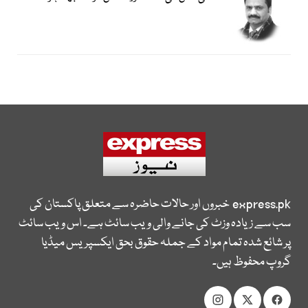
express.pk
خبروں اور حالات حاضرہ سے متعلق پاکستان کی
سب سے زیادہ وزٹ کی جانے والی ویب سائٹ ہے۔ اس ویب سائٹ
پر شائع شدہ تمام مواد کے جملہ حقوق بحق ایکسپریس میڈیا
گروپ محفوظ ہیں۔