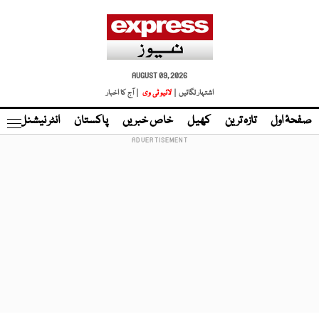
AUGUST 09, 2026
اشتہار لگائیں |
لائیو ٹی وی
| آج کا اخبار
صفحۂ اول
تازہ ترین
کھیل
خاص خبریں
پاکستان
انٹر نیشنل
ٹا