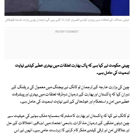
دونوں ممالک کے تعلقات میں بہتری کیلئے تعمیری کردار ادا کرتے رہیں گے، ترجمان چینی وزارت خارجہ فوٹو:فائل
چینی حکومت نے کہا ہے کہ پاک بھارت تعلقات میں بہتری خطے کیلئے نہایت
اہمیت کی حامل ہے۔
چین کی وزارت خارجہ کے ترجمان لو کانگ نے بیجنگ میں معمول کی بریفنگ کے
دوران کہا کہ پاکستان اور بھارت کے درمیان دوطرفہ تعلقات میں بہتری اور پیشرفت
خطے میں امن و استحکام اور خوشحالی کے لئے نہایت اہمیت کی حامل ہے۔
لو کانگ نے کہا کہ پاکستان اور بھارت کا مشترکہ ہمسایہ ملک ہونے کی حیثیت سے
چین دونوں ملکوں کے درمیان مذاکرات، باہمی اعتماد میں اضافے، اختلافات کے حل
اور علاقائی امن اور ترقی کیلئے ملکر کام کرنے کا زبردست حامی ہے۔ انہوں نے اس