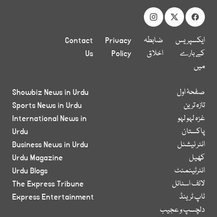
ایکسپریس
ضابطہ
Privacy
Contact
کے بارے
اخلاق
Policy
Us
میں
صفحۂ اول
Showbiz News in Urdu
تازہ ترین
Sports News in Urdu
غزہ لہو لہو
International News in
پاکستان
Urdu
انٹر نیشنل
Business News in Urdu
کھیل
Urdu Magazine
انٹرٹینمنٹ
Urdu Blogs
لائف اسٹائل
The Express Tribune
ٹاپ ٹرینڈ
Express Entertainment
دلچسپ و عجیب