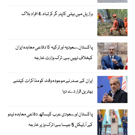
برازیل میں ہیلی کاپٹر گر کر تباہ، 4 افراد ہلاک
پاکستان، سعودیہ اور ترکیہ کا دفاعی معاہدہ ایران
کیخلاف نہیں ہے، ترک وزارت خارجہ
ایران کے صدر نے موجودہ وقت کو مذاکرات کیلئے
بہترین قرار دے دیا
پاکستان اور سعودی عرب کیساتھ دفاعی معاہدہ نیٹو
کے آرٹیکل 5 جیسا ہے؛ ترک وزیر خارجہ