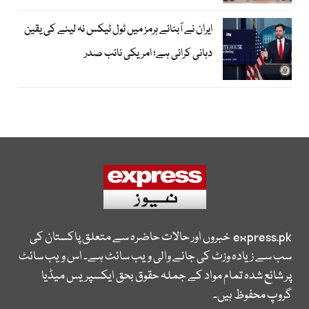
ایران نے آبنائے ہرمز میں ٹول ٹیکس نہ لینے کی یقین
دہانی کرائی ہے؛ امریکی نائب صدر
express.pk
خبروں اور حالات حاضرہ سے متعلق پاکستان کی
سب سے زیادہ وزٹ کی جانے والی ویب سائٹ ہے۔ اس ویب سائٹ
پر شائع شدہ تمام مواد کے جملہ حقوق بحق ایکسپریس میڈیا
گروپ محفوظ ہیں۔