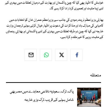
خواہش کا اظہار بھی کیا کہ چین پاکستان اور بھارت کے درمیان تعلقات میں بہتری کے
لئے اپنا مثبت اور تعمیری کردار ادا کرتا رہے گا۔
بھارتی وزیراعظم نریندر مودی کی جانب سے وزیراعظم عمران خان کو انتخابات میں
کامیابی کی مبارک باد اور مذاکرات کی دعوت پر اظہار خیال کرتے ہوئے ترجمان وزارت
خارجہ نے کہا کہ چین دو طرفہ تعلقات میں بہتری کے لئے پاکستانی اور بھارتی رہنماؤں
کے مثبت رویے کا خیر مقدم کرتا ہے۔
متعلقہ
پاک، ترک، سعودیہ دفاعی معاہدے میں مصر بھی
شامل ہونے کے قریب، ترک وزیر خارجہ