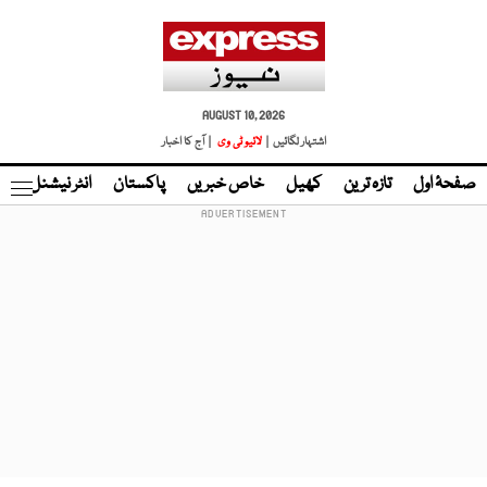
AUGUST 10, 2026
اشتہار لگائیں |
لائیو ٹی وی
| آج کا اخبار
صفحۂ اول
تازہ ترین
کھیل
خاص خبریں
پاکستان
انٹر نیشنل
ٹا