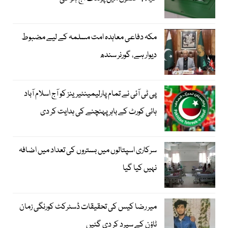
مکہ دفاعی معاہدہ امت مسلمہ کے لیے مضبوط
دیوار ہے، گورنر سندھ
پی ٹی آئی نے تمام پارلیمینٹیرینز کو آج اسلام آباد
ہائی کورٹ کے باہر پہنچنے کی ہدایت کر دی
سرکاری اسپتالوں میں بستروں کی تعداد میں اضافہ
نہیں کیا گیا
میر رضا کیس کی تحقیقات ڈسٹرکٹ کورنگی زمان
ٹاؤن کے سپرد کر دی گئیں