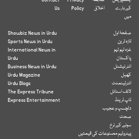
ایکسپریس
ضابطہ
Privacy
Contact
کے بارے
اخلاق
Policy
Us
میں
صفحۂ اول
Showbiz News in Urdu
تازہ ترین
Sports News in Urdu
غزہ لہو لہو
International News in
پاکستان
Urdu
انٹر نیشنل
Business News in Urdu
کھیل
Urdu Magazine
انٹرٹینمنٹ
Urdu Blogs
لائف اسٹائل
The Express Tribune
ٹاپ ٹرینڈ
Express Entertainment
دلچسپ و عجیب
صحت
سونے کے نرخ
پیٹرولیم مصنوعات کی قیمتیں