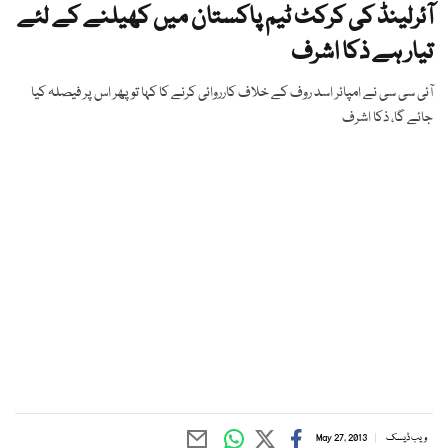
آئرلینڈ کی کرکٹ ٹیم پاکستان میں کھیلنے کے لئے
تیار ہے ذکا اشرف
آئی سی سی نے امپائر اسد روف کے خلاف کارروائی کرنے کا کہا تو پھر اس پر فیصلہ کیا
جائے گا، ذکا اشرف
ویب ڈیسک
May 27, 2013