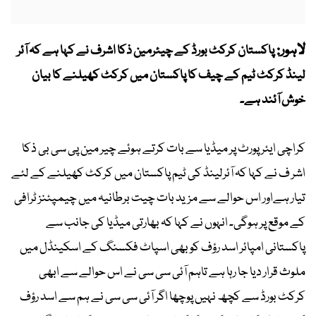
لاہور:
پاکستان کرکٹ بورڈ کے چیئرمین ذکا اشرف نے کہا ہے کہ آئر
لینڈ کرکٹ ٹیم کے چیف کا پاکستان میں کرکٹ کھیلنے کا بیان
خوش آئند ہے۔
کراچی ایئر پورٹ پر میڈیا سے بات کرتے ہوئے چیر مین پی سی بی ذکا
اشر ف نے کہا کہ آئرلینڈ کی ٹیم پاکستان میں کرکٹ کھیلنے کے لئے
تیار ہےاور اس حوالے سے مزید بات چیت برطانیہ میں چیمپئنز ٹرافی
کے موقع پر ہوگی۔ انہوں نے کہا کہ بھارتی میڈیا کی جانب سے
پاکستانی امپائر اسد رؤف کو بھی اسپاٹ فکسنگ کے اسکینڈل میں
ملوث قرار دیا جا رہا ہے تاہم آئی سی سی نے اس حوالے سے ابھی
کرکٹ بورڈ سے کچھ نہیں پوچھا اگر آئی سی سی نے ہم سے اسد رؤف