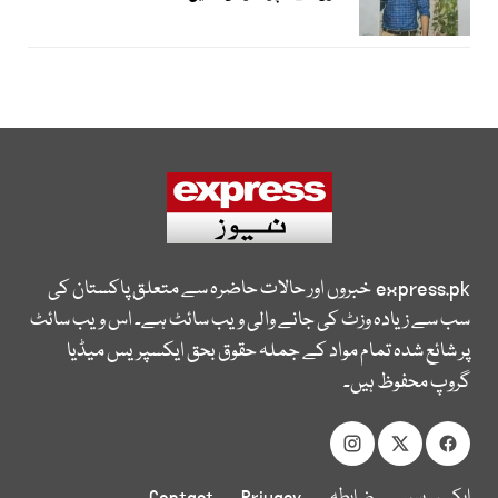
express.pk
خبروں اور حالات حاضرہ سے متعلق پاکستان کی
سب سے زیادہ وزٹ کی جانے والی ویب سائٹ ہے۔ اس ویب سائٹ
پر شائع شدہ تمام مواد کے جملہ حقوق بحق ایکسپریس میڈیا
گروپ محفوظ ہیں۔