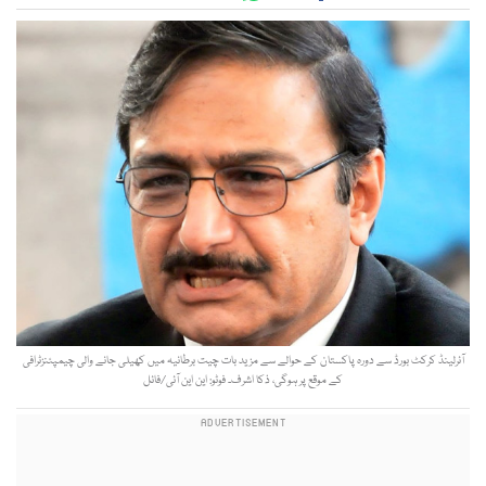
آئرلینڈ کرکٹ بورڈ سے دورہ پاکستان کے حوالے سے مزید بات چیت برطانیہ میں کھیلی جانے والی چیمپئنزٹرافی
کے موقع پر ہوگی، ذکا اشرف۔ فوٹو: این این آئی/فائل