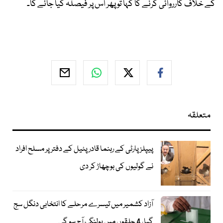
کے خلاف کارروائی کرنے کا کہا تو پھر اس پر فیصلہ کیا جائے گا۔
متعلقہ
پیپلز پارٹی کے رہنما قادر پٹیل کے دفتر پر مسلح افراد
نے گولیوں کی بوچھاڑ کر دی
آزاد کشمیر میں تیسرے مرحلے کا انتخابی دنگل سج
گیا، 4 حلقوں میں پولنگ آج ہو گی