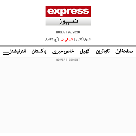
AUGUST 06, 2026
اشتہار لگائیں |
لائیو ٹی وی
| آج کا اخبار
صفحۂ اول
تازہ ترین
کھیل
خاص خبریں
پاکستان
انٹر نیشنل
ٹا