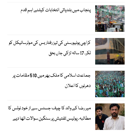
پنجاب میں بلدیاتی انتخابات کیلئے اہم قدم
کراچی یونیورسٹی کی تیز رفتار بس کی موٹرسائیکل کو
ٹکر، 17 سالہ لڑکی جاں بحق
جماعت اسلامی کا ملک بھر میں 510 مقامات پر
دھرنوں کا اعلان
میر رضا کے والد کا چیف جسٹس سے از خود نوٹس کا
مطالبہ، پولیس تفتیش پر سنگین سوالات اٹھا دیے