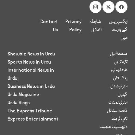
ایکسپریس
ضابطہ
Privacy
Contact
کے بارے
اخلاق
Policy
Us
میں
صفحۂ اول
Showbiz News in Urdu
تازہ ترین
Sports News in Urdu
غزہ لہو لہو
International News in
پاکستان
Urdu
انٹر نیشنل
Business News in Urdu
کھیل
Urdu Magazine
انٹرٹینمنٹ
Urdu Blogs
لائف اسٹائل
The Express Tribune
ٹاپ ٹرینڈ
Express Entertainment
دلچسپ و عجیب