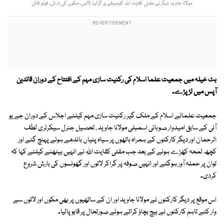
مولانا جاوید دیگر نے مفتی کفایت اللہ کوصوفے پر گرالیا، لاتوں، مکوں کی بارش۔ فوٹو: فائل
بٹ خیلہ میں جمعیت علما اسلام کی رکنیت سازی مہم کے افتتاح کے دوران قائدین
آپس میں لڑ پڑے۔
جمعیت علمائے اسلام کے ملک گیر رکنیت سازی مہم کیلئے اجلاس کے دوران جے یو
آئی کے سابق امیدوار صوبائی اسمبلی مولانا جاوید ، تحصیل جنرل سیکرٹری لطف
الرحمان اور دیگر کارکنوں کے ہمراہ ہاتھوں پر سیاہ پٹیاں باندھے ہوئے پہنچ گئے اور
کچھ لمحہ کھڑے ہونے کے بعد جب مفتی کفایت اللہ نے انہیں بیٹھنے کیلئے کہا کہ
توان پر حملہ آور ہوگئے اور انہیں صوفہ پر گراکر لاتوں اور گھونسوں کی بارش شروع
کردی۔
اس موقع پر دیگر کارکنوں نے مولانا جاوید اور ان کے ساتھیوں پر بھی مکوں اور لاتوں سے
وار کئے تاہم کارکنوں نے بیچ بچاؤ کراتے ہوئے صورتحال پر قابو پالیا۔