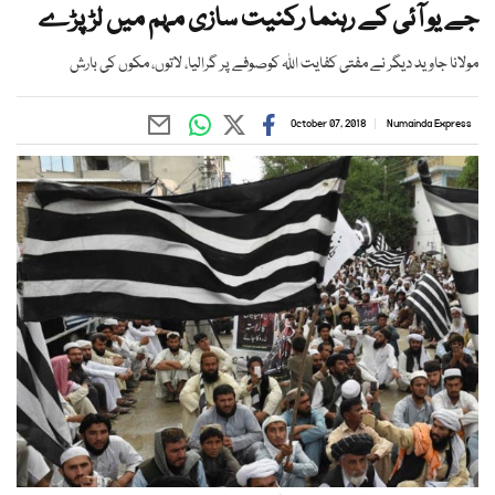
جے یو آئی کے رہنما رکنیت سازی مہم میں لڑ پڑے
مولانا جاوید دیگر نے مفتی کفایت اللہ کوصوفے پر گرالیا، لاتوں، مکوں کی بارش
October 07, 2018
Numainda Express