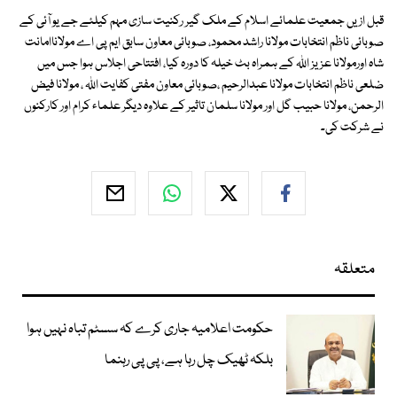
قبل ازیں جمعیت علمائے اسلام کے ملک گیر رکنیت سازی مہم کیلئے جے یو آئی کے
صوبائی ناظم انتخابات مولانا راشد محمود، صوبائی معاون سابق ایم پی اے مولاناامانت
شاہ اورمولانا عزیز اللہ کے ہمراہ بٹ خیلہ کا دورہ کیا، افتتاحی اجلاس ہوا جس میں
ضلعی ناظم انتخابات مولانا عبدالرحیم ،صوبائی معاون مفتی کفایت اللہ ، مولانا فیض
الرحمن، مولانا حبیب گل اور مولانا سلمان تاثیر کے علاوہ دیگر علماء کرام اور کارکنوں
نے شرکت کی۔
متعلقہ
حکومت اعلامیہ جاری کرے کہ سسٹم تباہ نہیں ہوا
بلکہ ٹھیک چل رہا ہے، پی پی رہنما