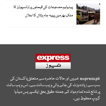
پیٹرولیم مصنوعات کی قیمتوں پر ٹرانسپورٹرز کا
ملک بھر میں پہیہ جام ہڑتال کا اعلان
express.pk
خبروں اور حالات حاضرہ سے متعلق پاکستان کی
سب سے زیادہ وزٹ کی جانے والی ویب سائٹ ہے۔ اس ویب سائٹ
پر شائع شدہ تمام مواد کے جملہ حقوق بحق ایکسپریس میڈیا
گروپ محفوظ ہیں۔