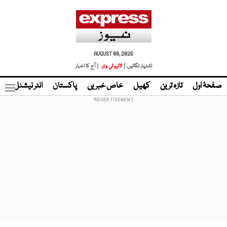
AUGUST 08, 2026
اشتہار لگائیں |
لائیو ٹی وی
| آج کا اخبار
صفحۂ اول
تازہ ترین
کھیل
خاص خبریں
پاکستان
انٹر نیشنل
ٹا