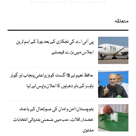
متعلقہ
پی آئی اے کی نجکاری کے بعد بورڈ کے اہم ترین
اجلاس میں بڑے فیصلے
حافظ نعیم نے 9 اگست کو وزیراعلیٰ پنجاب اور گورنر
ہاؤسز کے باہر دھرنوں کا اعلان واپس لے لیا
بلوچستان؛ امن و امان کی صورتحال کے باعث
خضدار، قلات، حب میں ضمنی بلدیاتی انتخابات
ملتوی