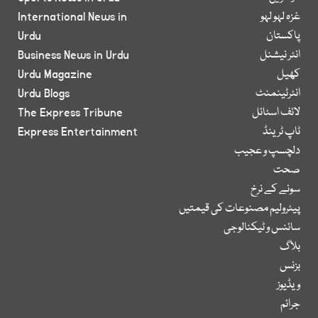
غزہ لہو لہو
International News in
پاکستان
Urdu
انٹر نیشنل
Business News in Urdu
کھیل
Urdu Magazine
انٹرٹینمنٹ
Urdu Blogs
لائف اسٹائل
The Express Tribune
ٹاپ ٹرینڈ
Express Entertainment
دلچسپ و عجیب
صحت
سونے کے نرخ
پیٹرولیم مصنوعات کی قیمتیں
سائنس و ٹیکنالوجی
بلاگ
بزنس
ویڈیوز
جرائم