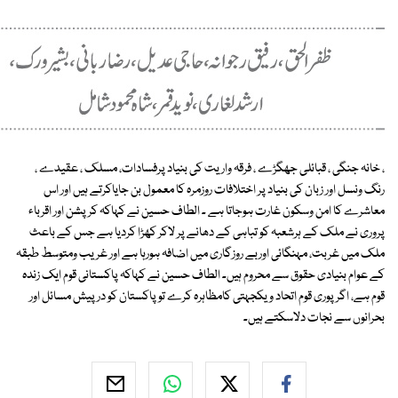
، خانہ جنگی ، قبائلی جھگڑے ، فرقہ واریت کی بنیاد پرفسادات، مسلک ، عقیدے ،
رنگ ونسل اور زبان کی بنیاد پر اختلافات روزمرہ کا معمول بن جایاکرتے ہیں اور اس
معاشرے کا امن وسکون غارت ہوجاتا ہے ۔ الطاف حسین نے کہاکہ کرپشن اور اقرباء
پروری نے ملک کے ہرشعبہ کو تباہی کے دھانے پر لاکر کھڑا کردیا ہے جس کے باعث
ملک میں غربت، مہنگائی اوربے روزگاری میں اضافہ ہورہا ہے اور غریب ومتوسط طبقہ
کے عوام بنیادی حقوق سے محروم ہیں۔ الطاف حسین نے کہاکہ پاکستانی قوم ایک زندہ
قوم ہے، اگر پوری قوم اتحاد ویکجہتی کامظاہرہ کرے تو پاکستان کو درپیش مسائل اور
بحرانوں سے نجات دلاسکتے ہیں۔