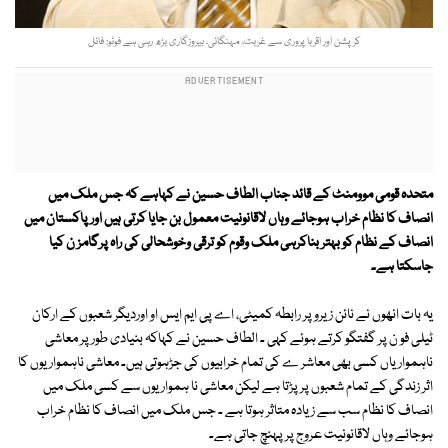
کرپشن اور اقربا پروری سے غربت، مہنگائی، بیروزگاری بڑھ رہی ہے فوٹو: فائل
متحدہ قومی موومنٹ کے قائد جناب الطاف حسین نے کہاہے کہ جس ملک میں
انصاف کا نظام خراب ہوجائے وہاں لاقانونیت معمول بن جایا کرتی ہیں اور پاکستان میں
انصاف کے نظام کو بہتر بناکرہی ملک وقوم کو ترقی وخوشحالی کی راہ پرگامز ن کیا
جاسکتا ہے۔
یہ بات انھوں نے نائن زیرو پر رابطہ کمیٹی، اے پی ایم ایس او اوردیگر شعبوں کے ارکان
ٹیلی فو ن پر گفتگو کرتے ہوئے کہی ۔ الطاف حسین نے کہاکہ بنیادی طور پر معاشی
ناہمواریاں کسی بھی معاشر ے کی تمام خرابیوں کی جڑہوتی ہیں۔ معاشی ناہمواریوں کا
اثر زندگی کے تمام شعبوں پر پڑتا ہے لیکن معاشی نا ہمواریوں سے کسی ملک میں
انصاف کا نظام سب سے زیادہ متاثر ہوتا ہے ۔ جس ملک میں انصاف کا نظام خراب
ہوجائے وہاں لاقانونیت عروج پر پہنچ جاتی ہے۔