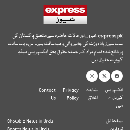
express.pk
خبروں اور حالات حاضرہ سے متعلق پاکستان کی
سب سے زیادہ وزٹ کی جانے والی ویب سائٹ ہے۔ اس ویب سائٹ
پر شائع شدہ تمام مواد کے جملہ حقوق بحق ایکسپریس میڈیا
گروپ محفوظ ہیں۔
ایکسپریس
ضابطہ
Privacy
Contact
کے بارے
اخلاق
Policy
Us
میں
صفحۂ اول
Showbiz News in Urdu
تازہ ترین
Sports News in Urdu