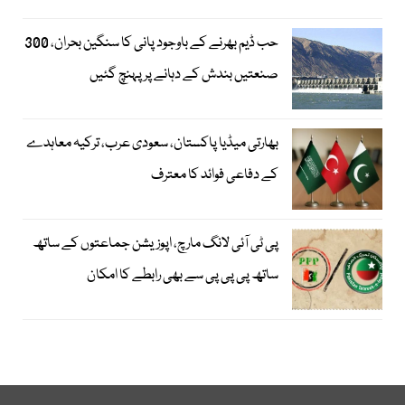
حب ڈیم بھرنے کے باوجود پانی کا سنگین بحران، 300
صنعتیں بندش کے دہانے پر پہنچ گئیں
بھارتی میڈیا پاکستان، سعودی عرب، ترکیہ معاہدے
کے دفاعی فوائد کا معترف
پی ٹی آئی لانگ مارچ، اپوزیشن جماعتوں کے ساتھ
ساتھ پی پی پی سے بھی رابطے کا امکان