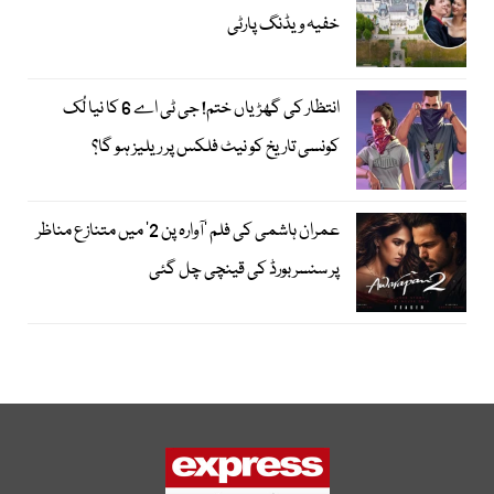
خفیہ ویڈنگ پارٹی
انتظار کی گھڑیاں ختم! جی ٹی اے 6 کا نیا لُک
کونسی تاریخ کو نیٹ فلکس پر ریلیز ہو گا؟
عمران ہاشمی کی فلم ’آوارہ پن 2‘ میں متنازع مناظر
پر سنسر بورڈ کی قینچی چل گئی