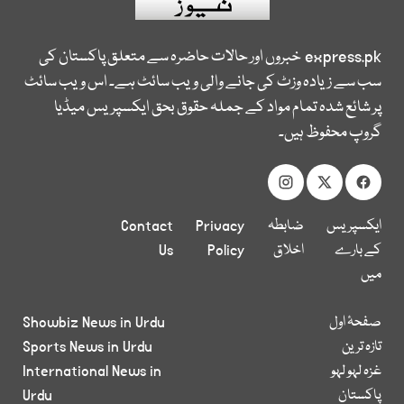
express.pk
خبروں اور حالات حاضرہ سے متعلق پاکستان کی
سب سے زیادہ وزٹ کی جانے والی ویب سائٹ ہے۔ اس ویب سائٹ
پر شائع شدہ تمام مواد کے جملہ حقوق بحق ایکسپریس میڈیا
گروپ محفوظ ہیں۔
ایکسپریس
ضابطہ
Privacy
Contact
کے بارے
اخلاق
Policy
Us
میں
صفحۂ اول
Showbiz News in Urdu
تازہ ترین
Sports News in Urdu
غزہ لہو لہو
International News in
پاکستان
Urdu