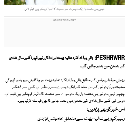
دونوں ہی متعدد بار ایک دوسرے سے محبت کا اظہارکرچکے ہیں: فوٹو: فائل
PESHAWAR:
بالی ووڈ اداکارہ عالیہ بھٹ اور اداکار رنبیرکپور اگلے سال شادی
کے بندھن میں بندھ جائیں گے۔
بھارتی میڈیا رپورٹس کے مطابق بالی ووڈ اداکارہ عالیہ بھٹ اور چاکلیٹی ہیرو رنبیرکپورکی
محبت اور اُن دونوں کے اہل خانہ کے ایک دوسرے سے رابطے اب کسی سے ڈھکے
چھپے نہیں۔ دونوں ہی متعدد بار ایک دوسرے سے محبت کا اظہار کرچکے ہیں تاہم اب
دونوں نے اگلے سال شادی کے بندھن میں بندھ جانے کا بھی فیصلہ کرلیا ہے۔
اس خبرکوبھی پڑھیں:
رنبیرکپورنے عالیہ بھٹ سے متعلق خاموشی توڑدی