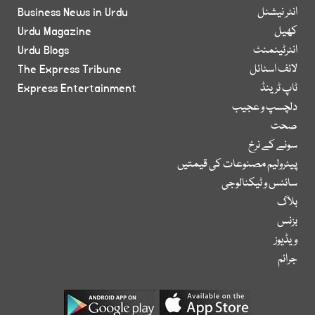
انٹر نیشنل
Business News in Urdu
کھیل
Urdu Magazine
انٹرٹینمنٹ
Urdu Blogs
لائف اسٹائل
The Express Tribune
ٹاپ ٹرینڈ
Express Entertainment
دلچسپ و عجیب
صحت
سونے کے نرخ
پیٹرولیم مصنوعات کی قیمتیں
سائنس و ٹیکنالوجی
بلاگ
بزنس
ویڈیوز
جرائم