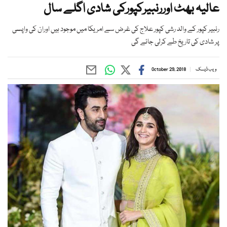
عالیہ بھٹ اوررنبیرکپورکی شادی اگلے سال
رنبیر کپور کے والد رشی کپور علاج کی غرض سے امریکا میں موجود ہیں اوران کی واپسی
پر شادی کی تاریخ طے کرلی جائے گی
ویب ڈیسک
October 29, 2018