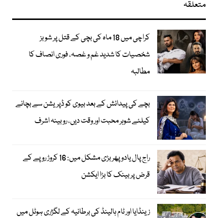
متعلقہ
کراچی میں 18 ماہ کی بچی کے قتل پر شوبز
شخصیات کا شدید غم و غصہ، فوری انصاف کا
مطالبہ
بچے کی پیدائش کے بعد بیوی کو ڈپریشن سے بچانے
کیلئے شوہر محبت اور وقت دیں، روبینہ اشرف
راج پال یادو پھر بڑی مشکل میں: 16 کروڑ روپے کے
قرض پر بینک کا بڑا ایکشن
زینڈایا اور ٹام ہالینڈ کی برطانیہ کے لگژری ہوٹل میں