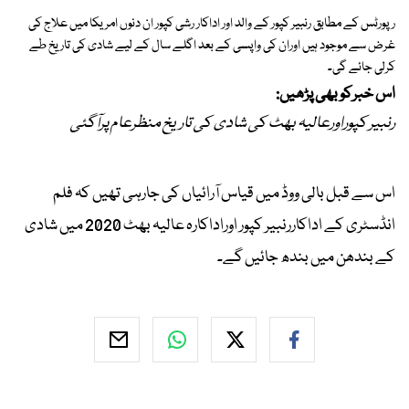
رپورٹس کے مطابق رنبیر کپور کے والد اور اداکار رشی کپور ان دنوں امریکا میں علاج کی
غرض سے موجود ہیں اوران کی واپسی کے بعد اگلے سال کے لیے شادی کی تاریخ طے
کرلی جائے گی۔
اس خبرکوبھی پڑھیں:
رنبیر کپوراورعالیہ بھٹ کی شادی کی تاریخ منظرعام پرآگئی
اس سے قبل بالی ووڈ میں قیاس آرائیاں کی جارہی تھیں کہ فلم
انڈسٹری کے اداکاررنبیر کپور اوراداکارہ عالیہ بھٹ 2020 میں شادی
کے بندھن میں بندھ جائیں گے۔