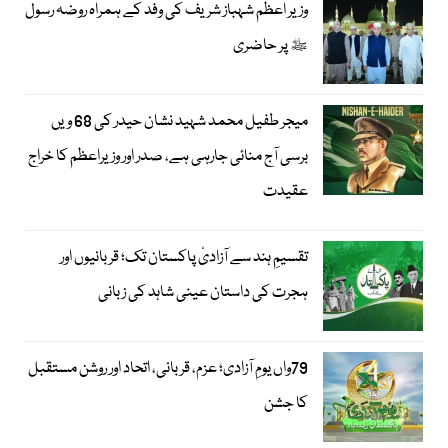
وزیر اعظم شہباز شریف کی وفد کے ہمراہ روضہ رسول
ﷺ پر حاضری
میجر طفیل محمد شہید نشان حیدر کی 68 ویں
برسی آج منائی جارہی ہے، صدر اور وزیراعظم کا خراج
عقیدت
تقسیمِ ہند سے آزادیٔ پاکستان تک؛ قربانیوں اور
ہجرت کی داستان عینی شاہد کی زبانی
79واں یومِ آزادی؛ عزم، قربانی، اتحاد اور روشن مستقبل
کا جشن