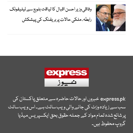
وفاقی وزیر احسن اقبال کا لیاقت بلوچ سے ٹیلیفونک
رابطہ، ملکی حالات پر بریفنگ کی پیشکش
express.pk
خبروں اور حالات حاضرہ سے متعلق پاکستان کی
سب سے زیادہ وزٹ کی جانے والی ویب سائٹ ہے۔ اس ویب سائٹ
پر شائع شدہ تمام مواد کے جملہ حقوق بحق ایکسپریس میڈیا
گروپ محفوظ ہیں۔