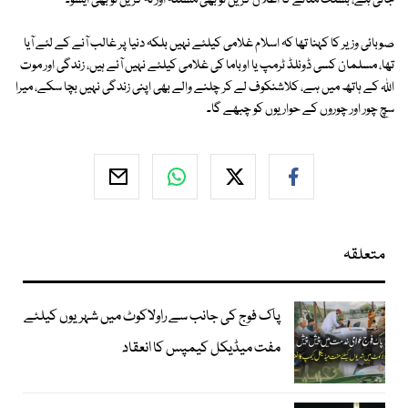
جاتی ہے، بسنت منانے کا اعلان کریں تو بھی مسئلہ اور نہ کریں تو بھی ایشو۔
صوبائی وزیر کا کہنا تھا کہ اسلام غلامی کیلئے نہیں بلکہ دنیا پر غالب آنے کے لئے آیا
تھا، مسلمان کسی ڈونلڈ ٹرمپ یا اوباما کی غلامی کیلئے نہیں آئے ہیں، زندگی اور موت
اللہ کے ہاتھ میں ہے، کلاشنکوف لے کر چلنے والے بھی اپنی زندگی نہیں بچا سکے، میرا
سچ چور اور چوروں کے حواریوں کو چبھے گا۔
متعلقہ
پاک فوج کی جانب سے راولاکوٹ میں شہریوں کیلئے
مفت میڈیکل کیمپس کا انعقاد