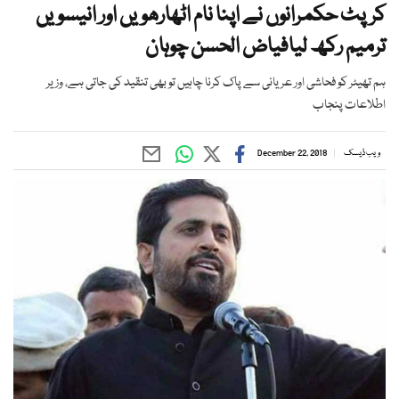
کرپٹ حکمرانوں نے اپنا نام اٹھارھویں اور انیسویں
ترمیم رکھ لیافیاض الحسن چوہان
ہم تھیٹر کو فحاشی اور عریانی سے پاک کرنا چاہیں تو بھی تنقید کی جاتی ہے، وزیر
اطلاعات پنجاب
ویب ڈیسک
December 22, 2018