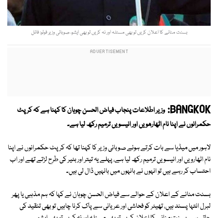
بسنت منانے کا اعلان کریں تو بھی مسئلہ اور نہ کریں تو بھی ایشو، صوبائی وزیر فوٹو: فائل
BANGKOK:
وزیر اطلاعات پنجاب فیاض الحسن چوہان کا کہنا ہے کہ کرپٹ
حکمرانوں نے اپنا نام اٹھارھویں اور انیسویں ترمیم رکھ لیا ہے۔
لاہور میں میڈیا سے بات کرتے ہوئے صوبائی وزیر کا کہنا تھا کہ کرپٹ حکمرانوں نے اپنا
نام اٹھارویں اور انیسویں ترمیم رکھ لیا ہے، پہلے یہ تیتر اور بٹیر کی طرح لڑتے تھے اور اب
احتساب کر رہے ہیں تو انہوں نے بانہوں میں بانہیں ڈال لی ہیں۔
بسنت منانے کے اعلان کے حوالے سے فیاض الحسن چوہان نے کہا کہ ہم مذہبی یا پھر
لبرل انتہا پسند ہیں، تھیٹر کو فحاشی اور عریانی سے پاک کرنا چاہیں تو بھی تنقید کی