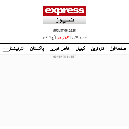
AUGUST 08, 2026
اشتہار لگائیں |
لائیو ٹی وی
| آج کا اخبار
صفحۂ اول
تازہ ترین
کھیل
خاص خبریں
پاکستان
انٹر نیشنل
ٹا