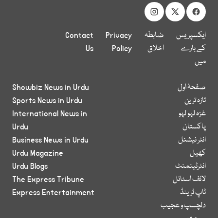
ایکسپریس
ضابطہ
Privacy
Contact
کے بارے
اخلاق
Policy
Us
میں
صفحۂ اول
Showbiz News in Urdu
تازہ ترین
Sports News in Urdu
غزہ لہو لہو
International News in
پاکستان
Urdu
انٹر نیشنل
Business News in Urdu
کھیل
Urdu Magazine
انٹرٹینمنٹ
Urdu Blogs
لائف اسٹائل
The Express Tribune
ٹاپ ٹرینڈ
Express Entertainment
دلچسپ و عجیب