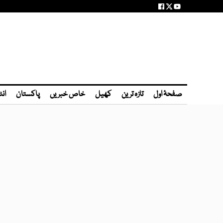
صفحۂ اول
تازہ ترین
کھیل
خاص خبریں
پاکستان
انٹ