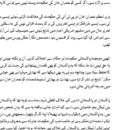
سب پر لازم ہے۔ اگر کسی کو عمران خان کی حکومت پسند نہیں ہے تو اس کا یہ 
وزیر اعظم عمران خان اور پی ٹی آئی کی حکومت کی مخالفت کرتے ہُوئے ایسے ص
لی ہے۔ ایسے طرزِ فکر اور ایسی تحریروں کی ہر گز ہمت افزائی نہیں کی جا سک
تحریر حال ہی میں مشہور امریکی اخبار میں شایع ہُوئی ہے ۔موصوف کے اس آرٹ
سے اعراض کیا گیا ہے۔ پڑھ کر افسوس ہُوا ۔ مضمون نگار آجکل پیرس میں بطور
تھے۔
انھیں موجودہ پاکستانی حکومت اور حکام سے اختلاف کرنے ، اُن پر نکتہ چینی اور
یہ حق نہیں دیا جا سکتا کہ وہ پاکستان کو بھی نقصان پہنچانے کی جسارت کری
کا تحفظ ہوتا ہے؛ چنانچہ ہم نے یہ بھی دیکھا ہے کہ بھارتی میڈیا نے بھی خوشی خوشی
مکرر'' شایع اور نشر کر دیا ہے۔ بھارت اور بھارتی اسٹیبلشمنٹ کو عمران خان سے 
میں بدرجہ اتم پائی جاتی ہے۔
پاکستان اور پاکستانی اداروں کے خلاف لفظی بارُود۔ مناسب تو یہ تھا کہ پاک
ہیں لیکن ہنوز خاموشی ہے۔ اسے کیا نام دیا جائے۔ واقعہ یہ ہے کہ رواں لمحوں
ہیں ، وہ پاکستان میں شکوک و شبہات پھیلانا اپنا کارگر ہتھیار سمجھتی ہیں۔ 
اپنے ایک آرٹیکل میں پاکستان کے خلاف یہی معاندانہ رویہ اختیار کیا ہے۔ غی