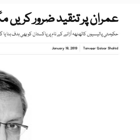
عمران پر تنقید ضرور کریں م
حکومتی پالیسیوں کاٹھٹھہ اُڑانے کے نام پر پاکستان کو بھی ہدف بنا یا گ
January 18, 2019
Tanveer Qaisar Shahid