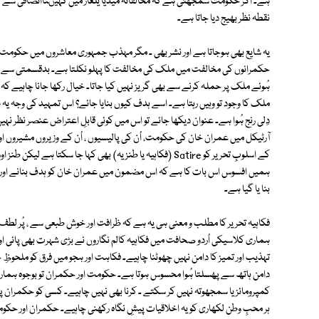
ہے۔ اگر حکومت سمجھتی ہے کہ مخالفانہ میڈیا یلغار میں کہیںناانصافی سے کا
نقطہ نظر بھیج دیا جاتا ہے۔
یہ شایع بھی ہوجاتا ہے اور نشر بھی ۔ مگر مہذب جمہوری معاشروں میں حکومت یا 
حکمرانوں کی مخالفت میں ملک کی مخالفت کا پہلو نکلتا ہے۔ بدقسمتی سے 
ہُوئے ملک پر حملہ کرنے سے بھی گریز نہیں کیا جاتا۔ خیال رکھا جانا چاہیے کہ
ملک کا وجود تو وہیں رہتا ہے۔ اسے ہدف کیوں بنایا جائے؟ اس تمہید کی وجہ یہ
دِلی رنج ہُوا ہے۔ عنوان دیکھا جائے تو اس میں کوئی قابلِ اعتراض عنصر نظر نہیں 
آرٹیکل میں عمران خان کی حکومت، اُن کی پالیسیوں ، اُن کے وزیروں مشیروں 
کے اسلوبِ تحریر کو Satire (فکاہیہ یا طنزیہ) بھی کہا جا سکتا ہ
ہمیں افسوس اس بات کا ہے کہ اس مضمون میں عمران خان کو ہدف بنانے اور اُن 
بنا یا گیا ہے۔
فکاہیہ تحریر کا مطلب و معنی ہی یہ ہے کہ ظرافت اور خوش طبعی سے ، پُر لطف ا
ہماری کلاسیکی اُردو صحافت میں فکاہیہ کالم نگاروں نے بڑی شہرت بھی پائی اور
تہذیب اور تمیز کا دامن نہیں چھوٹنا چاہیے۔ فکاہت اور ہجو میں فرق کو ملحو
دامن ہاتھ سے پھسلتا ہُوا محسوس ہوتا ہے۔ حکومت اور حکمران تو بوجوہ ہما
کمپرومائز یا سمجھوتہ نہیں کر سکتے ۔ کرنا بھی نہیں چاہیے۔ کسی کو حکمران پ
ہر محبِ وطن لکھاری کو یہ اخلاقیات پیشِ نگاہ رکھنی چاہیے۔ حکمران اور ح