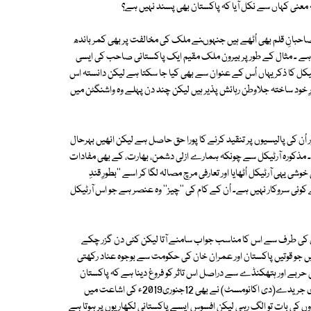
معنی کہاں سے نکل آیا کہ پاکستان بھی پسند نہیں ہے؟
احبانِ قلم بھی اُٹھے ہیں جنہوںنے ملک کی مخالفت پر بھی کمر باندھ
تی ہے ۔ مثال کے طور پر بیرون ملک مقیم ایک پاکستانی صاحب کی ایسی
یکل کا ذکر یہاں اُس کے عنوان سے بھی کیا جا سکتا ہے لیکن دانستہ اس
ِ خود ساختہ جلاوطن رہائش پذیر ہیں لیکن چند دن پہلے وہ واشنگٹن میں
 اُن کی پالیسیوں پر تنقید کرنے کا پورا حق حاصل ہے لیکن انھیں بہرحال
ں۔ مذکورہ آرٹیکل سے چونکہ ہمارے ازلی دشمن، بھارت، کے بھی مفادات
 یہی آرٹیکل اُٹھایا اور تعارفی مرچ مصالہ لگا کر اسے ''بطورِ قندِ
کوئی سروکار نہیں ہے۔ اُن کے کام کی ''چیز'' وہ عنصر ہے جو اس آرٹیکل
ستان کی طرف سے اس کا مناسب جواب سامنے آتا لیکن کئی دن گزر چکے
 میں جو قوتیں پاکستان اور عمران خان کی حکومت سے بوجوہ عناد رکھتی
اس حربے اور ہتھکنڈے سے دراصل اس تاثر کو فروغ دینا ہے کہ پاکستان
ایک استبدادی ملک ہے اور خانصاحب کی حکومت جابرانہ ہے۔معروف برطانوی جریدے(دی اکانومسٹ) نے بھی 12جنوری2019ء کی اشاعت میں
روں کی بات تو الگ رہی لیکن افسوس ایسے پاکستانی لکھاریوں پر ہوتا ہے