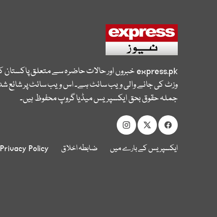
express.pk
خبروں اور حالات حاضرہ سے متعلق پاکستان 
وزٹ کی جانے والی ویب سائٹ ہے۔ اس ویب سائٹ پر شائع شدہ
جملہ حقوق بحق ایکسپریس میڈیا گروپ محفوظ ہیں۔
ایکسپریس کے بارے میں
ضابطہ اخلاق
Privacy Policy