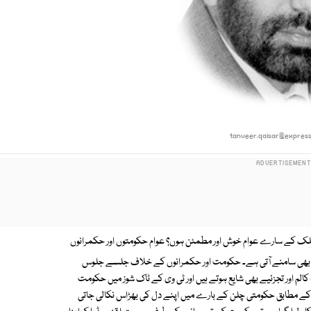
tanveer.qaisar@expres
ملک کے سارے عوام خوش اور مطمئن ہوں؟ عوام حکومتوں اور حکمرانوں
قیص بھی سامنے آتی ہے۔ حکومت اور حکمرانوں کے خلاف جلسے جلوس
م اور تجزئیے بھی شایع ہوتے ہیں اور ٹی وی کے ٹاک شوز میں حکومت
کے مطابق حکومتی چلن کے بارے میں اپنے دل کی بھڑاس نکالی جاتی