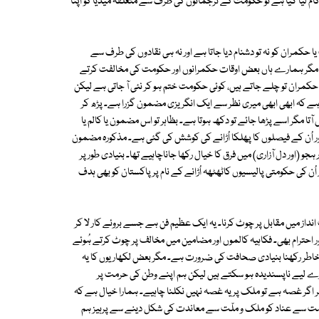
م لیا گیا ہے تو حکومت کے ترجمانوں کی طرف سے متعلقہ میڈیا کو اپنا
حکمران کو نہ تو دشنام دیا جاتا ہے اور نہ ہی نقادوں کی طرف سے
مگر ہمارے ہاں بعض اوقات حکمرانوں اور حکومت کی مخالفت کرتے
 حکمران تو چلے جاتے ہیں، کوئی حکومت ختم ہو کر نئی آ جاتی ہے لیکن
 ہے کہ ابھی ابھی میری نظر سے ایک انگریزی مضمون گزرا ہے۔ پڑھ کر
آتا مگر اسے پڑھا جائے تو دکھ ہوتا ہے۔ بظاہر تو اس مضمون یا کالم یا
اور اُن کے فیصلوں کا پھلکا اُڑانے کی کوشش کی گئی ہے۔ مذکورہ مضمون
ے لیکن طنز اور ہجو (اور دل آزاری) میں فرق کا خیال رکھا جاناچاہیے تھا۔ بنیادی طور پر
کی حکومتی پالیسیوں کاٹھٹھہ اُڑانے کے نام پر پاکستان کو بھی ہدف
نداز میں مقابل پر چوٹ کرنا۔ یہ ایک عظیم فن ہے جسے بروئے کار لا کر
 احترام بھی۔ فکاہیہ کالموں اور مضامین میں مخالف پر چوٹ کرتے ہُوئے
ظِ خاطر رکھنا بنیادی صحافت کی ضرورت ہے۔ مگر بعض لکھاریوں کا یہ
رے لیے ناپسندیدہ ہو سکتے ہیں لیکن ہم اپنے وطن کی حرمت پر
ر اگر غصہ ہے تو ملک پر یہ غصہ نہیں نکلنا چاہیے۔ ہمارا خیال ہے کہ
کومت سے عناد کو ملک و ملّت سے معاندت کی شکل دینے سے پرہیز ہم