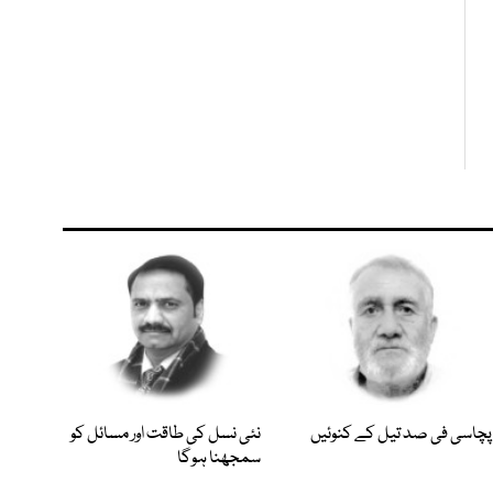
پچاسی فی صد تیل کے کنوئیں
نئی نسل کی طاقت اور مسائل کو
سمجھنا ہوگا