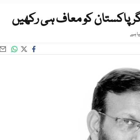
گر پاکستان کو معاف ہی رکھیں
یا ہے