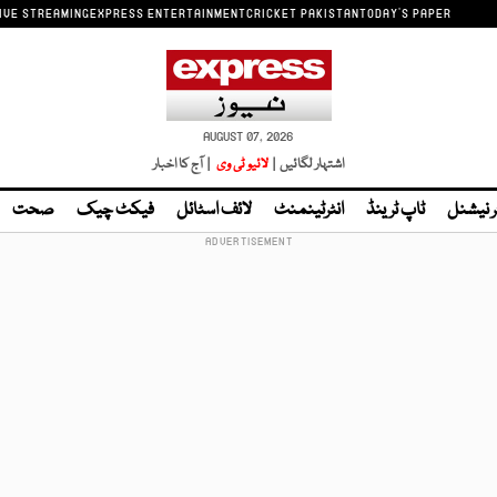
IVE STREAMING
EXPRESS ENTERTAINMENT
CRICKET PAKISTAN
TODAY'S PAPER
AUGUST 07, 2026
اشتہار لگائیں |
لائیو ٹی وی
| آج کا اخبار
ر نیشنل
ٹاپ ٹرینڈ
انٹرٹینمنٹ
لائف اسٹائل
فیکٹ چیک
صحت