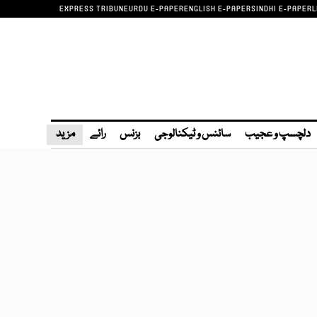
EXPRESS TRIBUNE
URDU E-PAPER
ENGLISH E-PAPER
SINDHI E-PAPER
L
دلچسپ و عجیب
سائنس و ٹیکنالوجی
بزنس
رائے
مزید