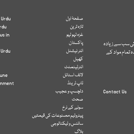
صفحۂ اول
 Urdu
تازہ ترین
rdu
غزہ لہو لہو
ws in
پاکستان
کی سب سے زیادہ
انٹر نیشنل
 Urdu
 تمام مواد کے
کھیل
انٹرٹینمنٹ
لائف اسٹائل
bune
ٹاپ ٹرینڈ
inment
دلچسپ و عجیب
Contact Us
صحت
سونے کے نرخ
پیٹرولیم مصنوعات کی قیمتیں
سائنس و ٹیکنالوجی
بلاگ