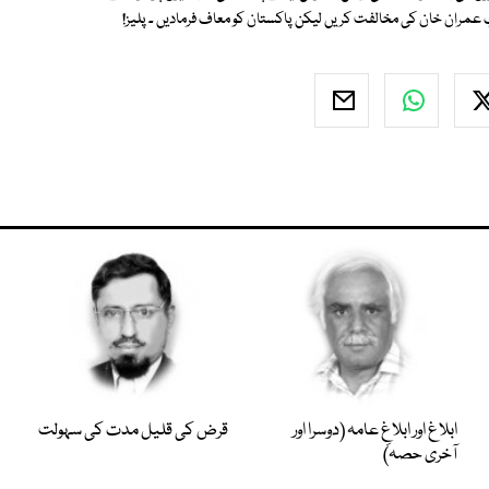
 عمران خان کی مخالفت کریں لیکن پاکستان کو معاف فرمادیں ۔ پلیز!
ابلاغ اور ابلاغِ عامہ (دوسرا اور
قرض کی قلیل مدت کی سہولت
آخری حصہ)