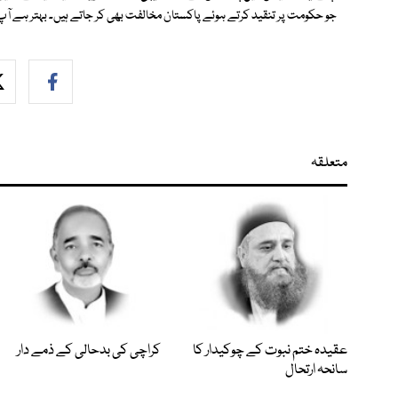
جو حکومت پر تنقید کرتے ہوئے پاکستان مخالفت بھی کر جاتے ہیں۔ بہتر ہے آپ
متعلقہ
عقیدہ ختم نبوت کے چوکیدار کا
کراچی کی بدحالی کے ذمے دار
سانحہ ارتحال