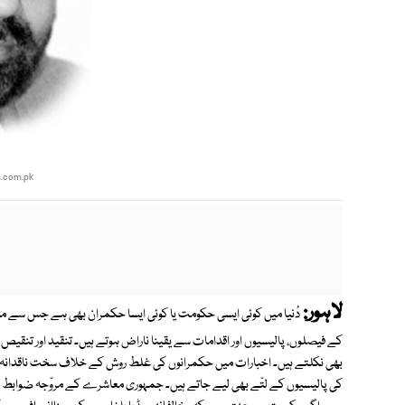
s.com.pk
لاہور:
دُنیا میں کوئی ایسی حکومت یا کوئی ایسا حکمران بھی ہے جس سے 
کے فیصلوں، پالیسیوں اور اقدامات سے یقینا ناراض ہوتے ہیں۔ تنقید اور تن
بھی نکلتے ہیں۔ اخبارات میں حکمرانوں کی غلط روش کے خلاف سخت ناقدانہ کال
کی پالیسیوں کے لتّے بھی لیے جاتے ہیں۔ جمہوری معاشرے کے مروّجہ ضوابط 