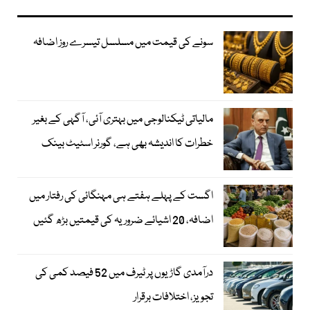
سونے کی قیمت میں مسلسل تیسرے روز اضافہ
مالیاتی ٹیکنالوجی میں بہتری آئی، آگہی کے بغیر
خطرات کا اندیشہ بھی ہے، گورنر اسٹیٹ بینک
اگست کے پہلے ہفتے ہی مہنگائی کی رفتار میں
اضافہ، 20 اشیائے ضروریہ کی قیمتیں بڑھ گئیں
درآمدی گاڑیوں پر ٹیرف میں 52 فیصد کمی کی
تجویز، اختلافات برقرار