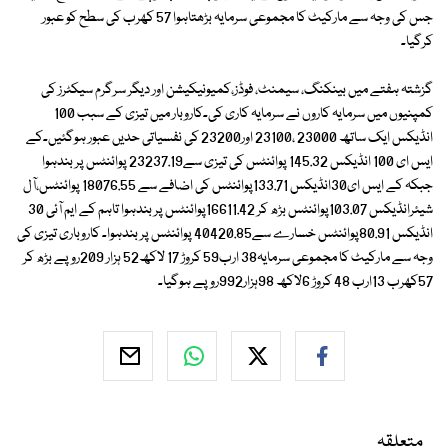
جس کی وجہ سے مارکیٹ کا مجموعی سرمایہ بڑھتاہوا 57 کھرب کی سطح کو عبور
کرگیا۔
گزشتہ ہفتے میں بینکنگ، سیمنٹ، فوڈز،کمیونیکیشن اور دیگر سرگرم سیکٹرز کی
کمپنیوں میں سرمایہ کاروں نے سرمایہ کاری کی۔کاروبار میں تیزی کے سبب 100
انڈیکس ایک ساتھ 23000 ،23100 اور23200 کی نفسیاتی حدیں عبور ہوگئیں۔کے
ایس ای 100 انڈیکس 145.32 پوائنٹس کی تیزی سے23237.19 پوائنٹس پر بندہوا
جبکہ کے ایس ای30انڈیکس 133.71پوائنٹس کی اضافے سے 18076.55 پوائنٹس،آل
شیئرانڈیکس 103.07پوائنٹس بڑھ کر 16611.42پوائنٹس پر بندہوا تاہم کے ایم آئی 30
انڈیکس 80.91پوائنٹس خسارے سے40420.85 پوائنٹس پر بندہوا۔ کاروباری تیزی کی
وجہ سے مارکیٹ کا مجموعی سرمایہ38 ارب59 کروڑ 17 لاکھ52 ہزار 209روپے بڑھ کر
57کھرب 13ارب 48 کروڑ 6لاکھ 98ہزار992روپے ہوگیا۔
متعلقہ