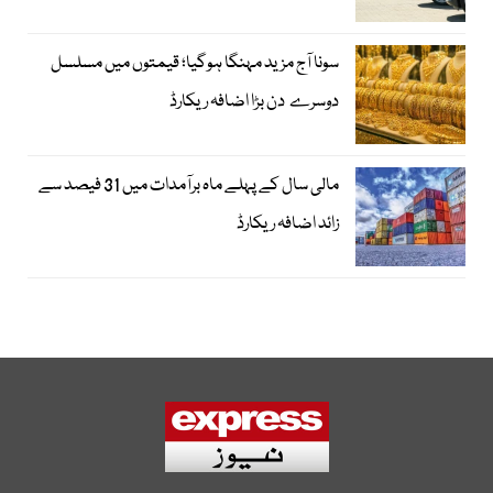
سونا آج مزید مہنگا ہوگیا؛ قیمتوں میں مسلسل
دوسرے دن بڑا اضافہ ریکارڈ
مالی سال کے پہلے ماہ برآمدات میں 31 فیصد سے
زائد اضافہ ریکارڈ