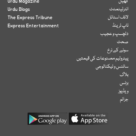
کھیل
Urdu Magazine
انٹرٹینمنٹ
Urdu Blogs
لائف اسٹائل
The Express Tribune
ٹاپ ٹرینڈ
Express Entertainment
دلچسپ و عجیب
صحت
سونے کے نرخ
پیٹرولیم مصنوعات کی قیمتیں
سائنس و ٹیکنالوجی
بلاگ
بزنس
ویڈیوز
جرائم