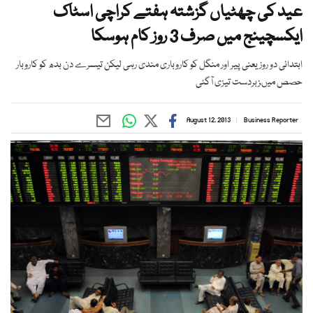
عید کی چھٹیاں گزشتہ ہفتے کراچی اسٹاک
ایکسچینج میں صرف 3 روز کام ہوسکا
ابتدائی دو روز یعنی پیر اور منگل کو کاروباری مندی رہی لیکن تیسرے دن بدھ کو کاروبار
حصص میںزبردست تیزی آگئی
August 12, 2013
Business Reporter