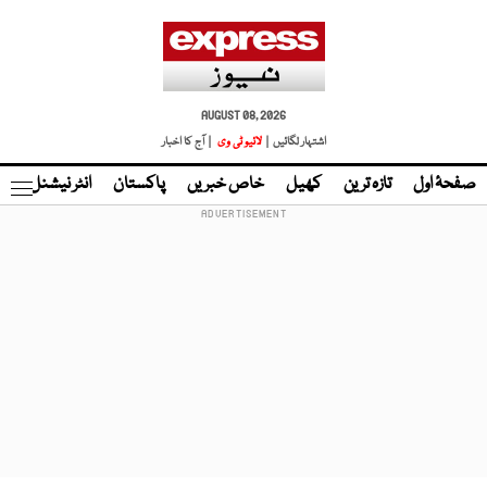
AUGUST 08, 2026
اشتہار لگائیں |
لائیو ٹی وی
| آج کا اخبار
صفحۂ اول
تازہ ترین
کھیل
خاص خبریں
پاکستان
انٹر نیشنل
ٹا