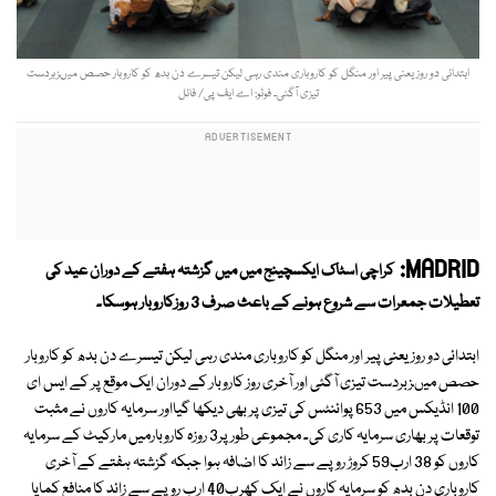
ابتدائی دو روز یعنی پیر اور منگل کو کاروباری مندی رہی لیکن تیسرے دن بدھ کو کاروبار حصص میںزبردست
تیزی آگئی۔ فوٹو: اے ایف پی/ فائل
MADRID:
کراچی اسٹاک ایکسچینج میں میں گزشتہ ہفتے کے دوران عید کی
تعطیلات جمعرات سے شروع ہونے کے باعث صرف 3 روزکاروبار ہوسکا۔
ابتدائی دو روز یعنی پیر اور منگل کو کاروباری مندی رہی لیکن تیسرے دن بدھ کو کاروبار
حصص میںزبردست تیزی آگئی اور آخری روز کاروبار کے دوران ایک موقع پر کے ایس ای
100 انڈیکس میں 653 پوائنٹس کی تیزی پر بھی دیکھا گیااور سرمایہ کاروں نے مثبت
توقعات پر بھاری سرمایہ کاری کی۔ مجموعی طور پر3 روزہ کاروبارمیں مارکیٹ کے سرمایہ
کاروں کو 38 ارب59 کروڑ روپے سے زائد کا اضافہ ہوا جبکہ گزشتہ ہفتے کے آخری
کاروباری دن بدھ کو سرمایہ کاروں نے ایک کھرب40 ارب روپے سے زائد کا منافع کمایا