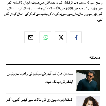
واضح رہے کہ سنجے دت کو 1993 کے بم دھماکوں میں ملوث ملزمان کا اسلحہ گھر
میں چھپانے کے جرم میں 2006 میں ٹاڈا عدالت کی جانب سے 6 سال کی سزا سنائی
گئی تھی جو رواں سال مارچ میں سپریم کورٹ کی جانب سے کم کر کے 5 سال کر دی گئی
تھی۔
متعلقہ
سلمان خان کے گھر کی سیکیورٹی پر تعینات پولیس
اہلکار کی اچانک موت
کنگنا رناوت جین زی کی طاقت سے گھبرا گئیں، ’گٹر