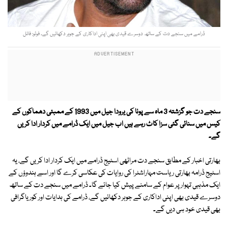
ڈرامے میں سنجے دت کے ساتھ دوسرے قیدی بھی اپنی اداکاری کے جوہر دکھائیں گے۔ فوٹو: فائل
سنجے دت جو گزشتہ 3 ماہ سے پونا کی یرودا جیل میں 1993 کے ممبئی دھماکوں کے
کیس میں سنائی گئی سزا کاٹ رہے ہیں اب جیل میں ایک ڈرامے میں کردار ادا کریں
گے۔
بھارتی اخبار کے مطابق سنجے دت مراٹھی اسٹیج ڈرامے میں ایک کردار ادا کریں گے، یہ
اسٹیج ڈرامہ بھارتی ریاست مہاراشٹرا کی روایات کی عکاسی کرے گا اور اسے ہندوؤں کے
ایک مذہبی تہوار پر عوام کے سامنے پیش کیا جائے گا۔ ڈرامے میں سنجے دت کے ساتھ
دوسرے قیدی بھی اپنی اداکاری کے جوہر دکھائیں گے، ڈرامے کی ہدایات اور کوریاگرافی
بھی قیدی خود ہی دیں گے۔