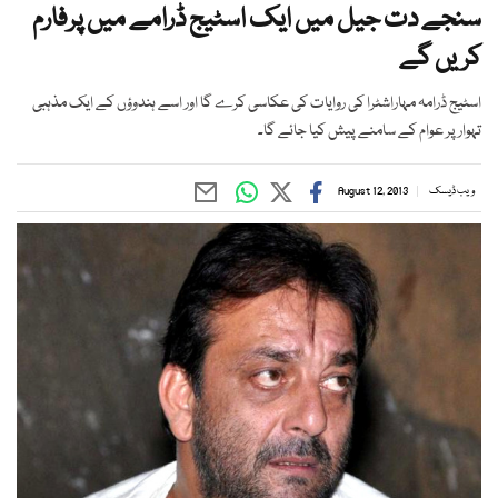
سنجے دت جیل میں ایک اسٹیج ڈرامے میں پرفارم
کریں گے
اسٹیج ڈرامہ مہاراشٹرا کی روایات کی عکاسی کرے گا اور اسے ہندوؤں کے ایک مذہبی
تہوار پر عوام کے سامنے پیش کیا جائے گا۔
ویب ڈیسک
August 12, 2013