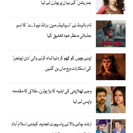
جنریشن‘ کے بیان پر یوٹرن لے لیا
ٹام ہالینڈ نے ’اسپائیڈر مین: برانڈ نیو ڈے‘ کا اہم
جذباتی منظر خود تخلیق کیا
اپنے بچوں کو کھو کر دنیا تباہ کرنے والی ’دی ایونجرز‘
کی اسکارلٹ وچ ماں بن گئیں
وجے تھلاپتی کی اہلیہ کا بڑا یوٹرن، طلاق کا مقدمہ
واپس لے لیا
ارشد چائے والا نے پاسپورٹ تجدید کیلئے اسلام آباد