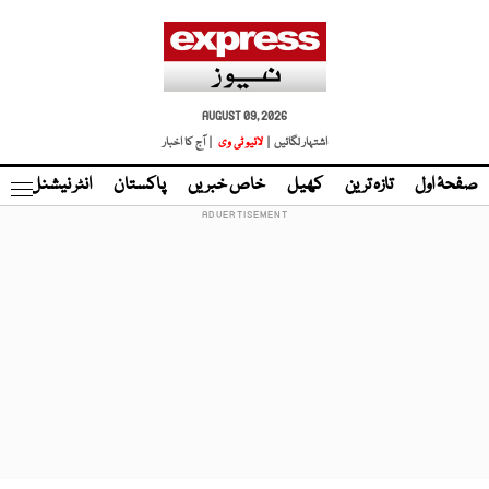
AUGUST 09, 2026
اشتہار لگائیں |
لائیو ٹی وی
| آج کا اخبار
صفحۂ اول
تازہ ترین
کھیل
خاص خبریں
پاکستان
انٹر نیشنل
ٹا