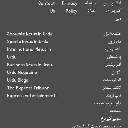
ایکسپریس
ضابطہ
Privacy
Contact
کے بارے
اخلاق
Policy
Us
میں
صفحۂ اول
Showbiz News in Urdu
تازہ ترین
Sports News in Urdu
غزہ لہو لہو
International News in
پاکستان
Urdu
انٹر نیشنل
Business News in Urdu
کھیل
Urdu Magazine
انٹرٹینمنٹ
Urdu Blogs
لائف اسٹائل
The Express Tribune
ٹاپ ٹرینڈ
Express Entertainment
دلچسپ و عجیب
صحت
سونے کے نرخ
پیٹرولیم مصنوعات کی قیمتیں