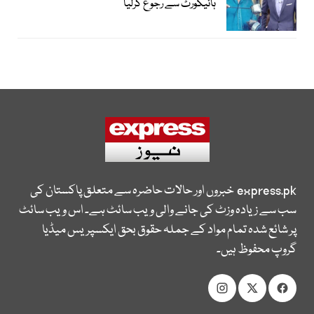
ہائیکورٹ سے رجوع کرلیا
express.pk
خبروں اور حالات حاضرہ سے متعلق پاکستان کی
سب سے زیادہ وزٹ کی جانے والی ویب سائٹ ہے۔ اس ویب سائٹ
پر شائع شدہ تمام مواد کے جملہ حقوق بحق ایکسپریس میڈیا
گروپ محفوظ ہیں۔