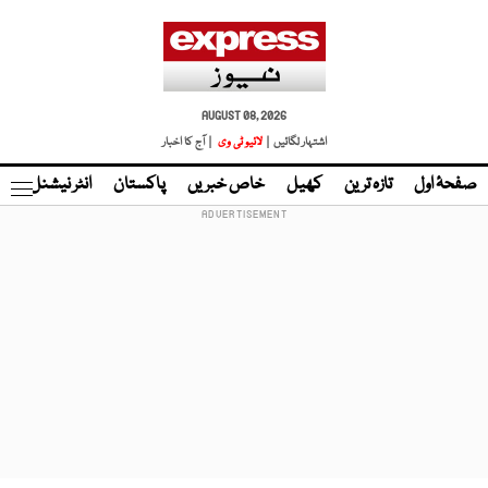
AUGUST 08, 2026
اشتہار لگائیں |
لائیو ٹی وی
| آج کا اخبار
صفحۂ اول
تازہ ترین
کھیل
خاص خبریں
پاکستان
انٹر نیشنل
ٹا