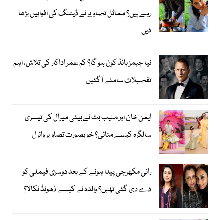
رہے ہیں؟ مماثل تصاویر نے ڈیٹنگ کی افواہیں بڑھا
دیں
نیا جیمز بانڈ کون ہو گا؟ کم عمر اداکار کی تلاش، اہم
تفصیلات سامنے آگئیں
ایمن خان اور منیب بٹ نے بیٹی میرال کی تیسری
سالگرہ کیسے منائی؟ خوبصورت تصاویر وائرل
رانی مکھرجی پیدا ہونے کے بعد دوسری فیملی کو
دے دی گئی تھیں؟ والدہ نے کیسے ڈھونڈ نکالا؟