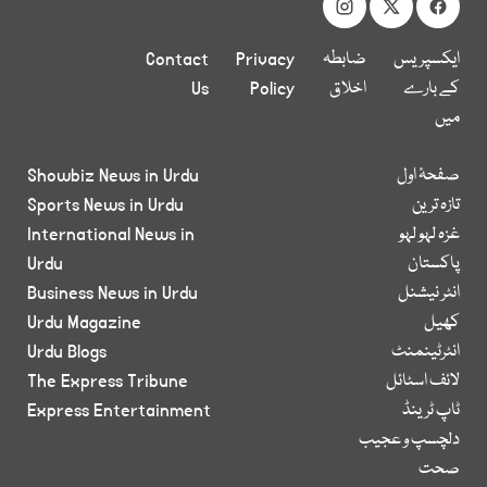
ایکسپریس
ضابطہ
Privacy
Contact
کے بارے
اخلاق
Policy
Us
میں
صفحۂ اول
Showbiz News in Urdu
تازہ ترین
Sports News in Urdu
غزہ لہو لہو
International News in
پاکستان
Urdu
انٹر نیشنل
Business News in Urdu
کھیل
Urdu Magazine
انٹرٹینمنٹ
Urdu Blogs
لائف اسٹائل
The Express Tribune
ٹاپ ٹرینڈ
Express Entertainment
دلچسپ و عجیب
صحت