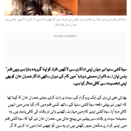
سوناکشی فلم میں اپنے کردار پر مکمل عبور رکھتی ہیں اور وہ سین کو اچھے انداز میں ادا کرنےکا گر بھی جانتی ہیں،
عمران خان فوٹو: فائل
سوناکشی سنہا نے جہاں اپنی اداکاری سے لاکھوں افراد کو اپنا گرویدہ بنایا ہے وہیں فلم "
ونس اپان اے ٹائم ان ممبئی دوبارہ " میں کام کے دوران ساتھی اداکار عمران خان کو بھی
اپنی شخصیت سے کافی متاثر کیا ہے۔
بھارتی نجی ٹی وی کے ایک پروگرام کے سیٹ پر بات کرتے ہوئے عمران خان کا کہنا تھا
کہ انہوں نے پہلی دفعہ سوناکشی سنہا کے ساتھ کسی فلم میں کام کیا جس میں انہیں
کافی مزہ آیا، سوناکشی اپنے کام میں مہارت رکھنے والی اور وقت کی کافی پابند ہیں، وہ
ہمیشہ سیٹ پر وقت سے پہلے ہی پہنچ جاتی ہیں، عمران خان نے کہا کہ سوناکشی فلم
میں اپنے کردار پر مکمل عبور رکھتی ہیں اور وہ سین کو اچھے انداز میں ادا کرنے کا گر