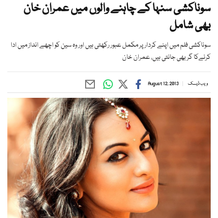
سوناکشی سنہا کے چاہنے والوں میں عمران خان
بھی شامل
سوناکشی فلم میں اپنے کردار پر مکمل عبور رکھتی ہیں اور وہ سین کو اچھے انداز میں ادا
کرنےکا گر بھی جانتی ہیں، عمران خان
ویب ڈیسک
August 12, 2013