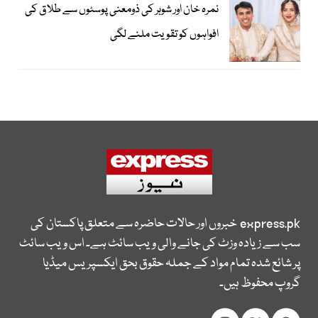
نمرہ خان اور شوہر کی ذومعنی پوسٹوں سے طلاق کی
افواہوں کو تقویت ملنے لگی
express.pk
خبروں اور حالات حاضرہ سے متعلق پاکستان کی
سب سے زیادہ وزٹ کی جانے والی ویب سائٹ ہے۔ اس ویب سائٹ
پر شائع شدہ تمام مواد کے جملہ حقوق بحق ایکسپریس میڈیا
گروپ محفوظ ہیں۔