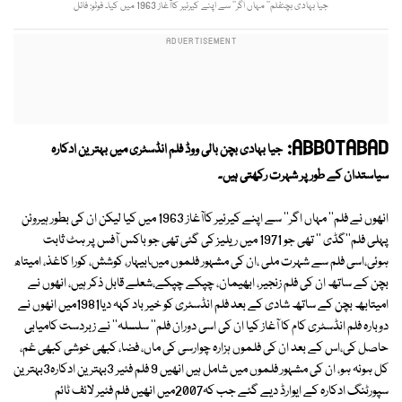
جیا بہادی بچنفلم’’ مہاں اگر‘‘ سے اپنے کیرئیر کاآغاز 1963 میں کیا۔ فوٹو: فائل
ABBOTABAD:
جیا بہادی بچن بالی ووڈ فلم انڈسٹری میں بہترین ادکارہ
سیاستدان کے طور پر شہرت رکھتی ہیں۔
انھوں نے فلم'' مہاں اگر'' سے اپنے کیرئیر کاآغاز 1963 میں کیا لیکن ان کی بطور ہیروئن
پہلی فلم''گڈی '' تھی جو 1971 میں ریلیز کی گئی تھی جو باکس آفس پر ہٹ ثابت
ہوئی،اسی فلم سے شہرت ملی ،ان کی مشہور فلموں میںابیہار، کوشش، کورا کاغذ، امیتاھ
بچن کے ساتھ ان کی فلم زنجیر، ابھیمان، چپکے چپکے،شعلے قابل ذکر ہیں، انھوں نے
امیتابھ بچن کے ساتھ شادی کے بعد فلم انڈسٹری کو خیر باد کہہ دیا1981میں انھوں نے
دوبارہ فلم انڈسٹری کام کا آغاز کیا ان کی اسی دوران فلم'' سلسلہ'' نے زبردست کامیابی
حاصل کی،اس کے بعد ان کی فلموں ہزارہ چوارسی کی ماں، فضا، کبھی خوشی کبھی غم،
کل ہونہ ہو، ان کی مشہور فلموں میں شامل ہیں انھیں 9 فلم فئیر 3بہترین ادکارہ3بہترین
سپورٹنگ ادکارہ کے ایوارڈ دیے گئے جب کہ2007میں انھیں فلم فئیر لائف ٹائم