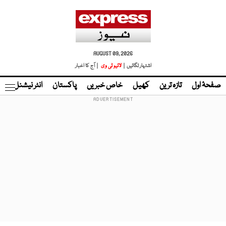
AUGUST 09, 2026
اشتہار لگائیں |
لائیو ٹی وی
| آج کا اخبار
صفحۂ اول
تازہ ترین
کھیل
خاص خبریں
پاکستان
انٹر نیشنل
ٹا