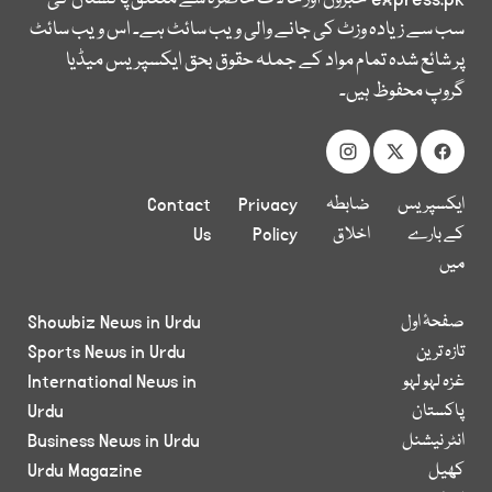
سب سے زیادہ وزٹ کی جانے والی ویب سائٹ ہے۔ اس ویب سائٹ
پر شائع شدہ تمام مواد کے جملہ حقوق بحق ایکسپریس میڈیا
گروپ محفوظ ہیں۔
ایکسپریس
ضابطہ
Privacy
Contact
کے بارے
اخلاق
Policy
Us
میں
صفحۂ اول
Showbiz News in Urdu
تازہ ترین
Sports News in Urdu
غزہ لہو لہو
International News in
پاکستان
Urdu
انٹر نیشنل
Business News in Urdu
کھیل
Urdu Magazine