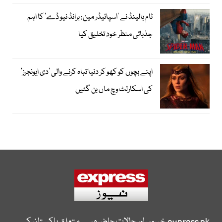
ٹام ہالینڈ نے ’اسپائیڈر مین: برانڈ نیو ڈے‘ کا اہم
جذباتی منظر خود تخلیق کیا
اپنے بچوں کو کھو کر دنیا تباہ کرنے والی ’دی ایونجرز‘
کی اسکارلٹ وچ ماں بن گئیں
express.pk
خبروں اور حالات حاضرہ سے متعلق پاکستان کی