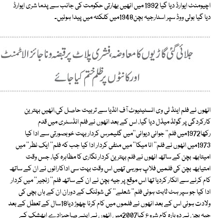
اچیومنٹ ایوارڈ دیا گیا 1992 میں انھیں بھارتی حکومت کی جانب سے پدما شری ایوارڈ
دیا گیا بولی ووڈ سپر اسٹارجیہ بچن1948میں کلکتہ میں پیدا ہوئیں۔
انھوں نے فلم اینڈ ٹی وی انسٹیٹیوٹ آف انڈیا سے تربیت حاصل کی،انھیں بہترین
کارکردگی پر گولڈ میڈل دیا گیا، اس کے بعد انھوں نے فلم انڈسٹری میں قدم
رکھا1972میں فلم'' جوانی دیوانی''میں گلیمرس کردار بہت خوبصورتی سے ادا کیا
1973میں انھوں نے فلم'' انا میکا'' میں منفی کردار ادا کیا جب کہ فلم'' ایک نظر'' میں
امیتابھ بچن کے ساتھ انھوں نے فلم بہترین کردار نگاری کا مظاہرہ کیا، جس وقت
امتیابھ بچن کی فلمیں فلاپ ہورہی تھیں اس وقت بہت سی اداکارائوں نے ان کے ساتھ
کام کرنے سے انکار کردیا تھا اس موقع پر جیہ بچن نے ان کے ساتھ فلم'' زنجیر'' میں کردار
ادا کیا جو سپر ہٹ ثابت ہوئی فلم'' شعلے'' کی شوٹنگ کے دوران ان کے ہاں بچی کی
ولادت ہوئی اس کے بعد انھوں نے فلموں میں کام کرنا چھوڑ دیا18سال کے تعطل کے بعد
جیہ بچن نے دوبارہ کام شروع کیا2007میں انھوں نے اپنے صاحبزادے ابھشک کے