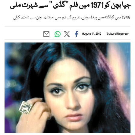
جیا بچن کو 1971 میں فلم ’’گڈی ‘‘ سے شہرت ملی
1948 میں کولکتہ میں پیدا ہوئیں، عروج کے دور میں امیتابھ بچن سے شادی کرلی
August 14, 2013
Cultural Reporter