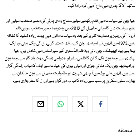
ساتھ ''لاگا چنری میں داغ'' میں کردار ادا کیا۔
جیا بچن نے سیاست میں قدم رکھتے ہوئے سماج وادی پارٹی کی ممبر منتخب ہوئیں اور
بطور سیاست داں کامیابی حاصل کی 2012میں وہ دوبارہ ممبر منتخب ہوئیں فلم''
ڈرونا'' کی ریلیز پر متنازعہ تقریر کے بعد وہ سیاست دانوں میں بہت زیادہ تنقید کا نشانہ
بنیں،1973میں انھوں نے امیتابھ بچن کے ساتھ شادی کرلی، ان کی ایک بیٹی اور ایک
بیٹا ہے،بیٹا ابھیشک بچن بالی ووڈ فلم انڈسٹری کے سپر اسٹارز میں شامل ہیں، جیا
بہادری سے جیہ بچن تک کا ان کا فلمی سفر اور ازدواجی زندگی بہت یاد گار ہے، جیہ بچن
اور امیتابھ بچن ایک مثالی جوڑی اور میاں بیوی کی حیثت سے ایک کامیاب زندگی گزار
رہے ہیں، انھیں بالی ووڈ میں آج بھی شہرت اور مقبولیت حاصل ہے بچن خاندان نے
بھارت سلور اسکرین پر سب سے زیادہ کامیاب دور گزارا ہے اور ان کا سفر جاری ہے۔
متعلقہ