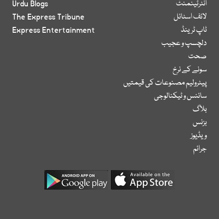
انٹرٹینمنٹ
Urdu Blogs
لائف اسٹائل
The Express Tribune
ٹاپ ٹرینڈ
Express Entertainment
دلچسپ و عجیب
صحت
سونے کے نرخ
پیٹرولیم مصنوعات کی قیمتیں
سائنس و ٹیکنالوجی
بلاگ
بزنس
ویڈیوز
جرائم