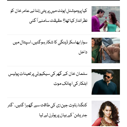
کیا پروموشنل ایونٹ میں پریتی زنٹا نے عامر خان کو
نظر انداز کیا تھا؟ حقیقت سامنے آگئی
سوارا بھاسکر ڈینگی کا شکار ہوگئیں، اسپتال میں
داخل
سلمان خان کے گھر کی سیکیورٹی پر تعینات پولیس
اہلکار کی اچانک موت
کنگنا رناوت جین زی کی طاقت سے گھبرا گئیں، ’گٹر
جنریشن‘ کے بیان پر یوٹرن لے لیا