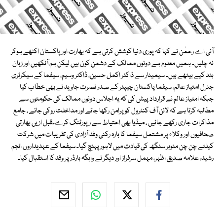
آئی اے رحمٰن نے کہا کہ پوری دنیا کوشش کرتی ہے کہ بھارت اور پاکستان اکٹھے ہوکر
نہ چلیں۔ ہمیں معلوم ہے دونوں ممالک کے دشمن کون ہیں لیکن ہم آنکھیں اور زبان
بند کیے بیٹھے ہیں۔ سیمینار سے ڈاکٹر اکمل حسین، ڈاکٹر وسیم، سیفما کے سیکرٹری
جنرل امتیاز عالم، سیفما پاکستان چیپٹر کے صدر نصرت جاوید نے بھی خطاب کیا
جبکہ امتیاز عالم نے قرارداد پیش کی کہ یہ اجلاس دونوں ممالک کی حکومتوں سے
مطالبہ کرتا ہے کہ لائن آف کنٹرول کو پرامن رکھا جائے اور مداخلت روکی جائے ، جامع
مذاکرات جاری رکھے جائیں ، میڈیا بھی احتیاط سے رپورٹنگ کرے۔قبل ازیں بھارتی
صحافیوں اور وکلاء پر مشتمل سیفما کا بارہ رکنی وفد آزادی کی تقریبات میں شرکت
کیلئے چن چن منوہر سنگھ کی قیادت میں لاہور پہنچ گیا۔ سیفما کے عہدیداروں انجم
رشید، علامہ صدیق اظہر، مہمل سرفراز اور دیگر نے واہگہ بارڈر پر وفد کا استقبال کیا۔