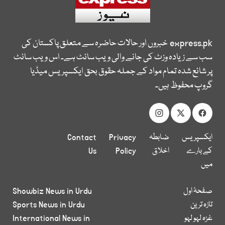
express.pk
خبروں اور حالات حاضرہ سے متعلق پاکستان کی
سب سے زیادہ وزٹ کی جانے والی ویب سائٹ ہے۔ اس ویب سائٹ
پر شائع شدہ تمام مواد کے جملہ حقوق بحق ایکسپریس میڈیا
گروپ محفوظ ہیں۔
ایکسپریس
ضابطہ
Privacy
Contact
کے بارے
اخلاق
Policy
Us
میں
صفحۂ اول
Showbiz News in Urdu
تازہ ترین
Sports News in Urdu
غزہ لہو لہو
International News in