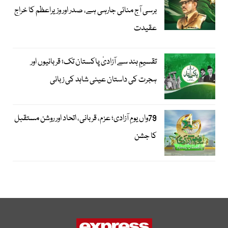
برسی آج منائی جارہی ہے، صدر اور وزیراعظم کا خراج
عقیدت
تقسیمِ ہند سے آزادیٔ پاکستان تک؛ قربانیوں اور
ہجرت کی داستان عینی شاہد کی زبانی
79واں یومِ آزادی؛ عزم، قربانی، اتحاد اور روشن مستقبل
کا جشن