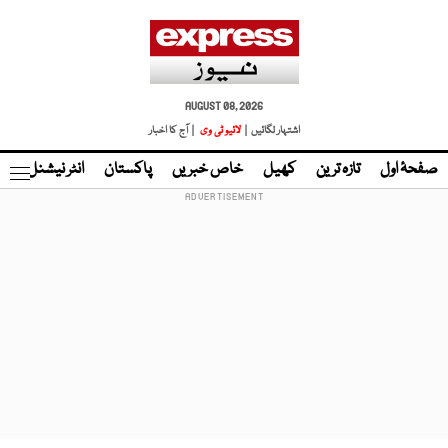
AUGUST 08, 2026
اشتہار لگائیں |
لائیو ٹی وی
| آج کا اخبار
صفحۂ اول
تازہ ترین
کھیل
خاص خبریں
پاکستان
انٹر نیشنل
ٹا