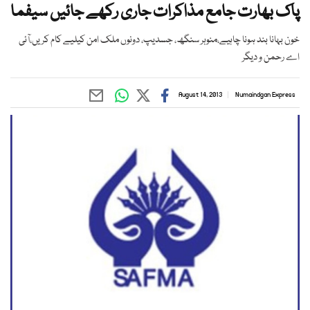
پاک بھارت جامع مذاکرات جاری رکھے جائیں سیفما
خون بہانا بند ہونا چاہیے،منوہر سنگھ، جسدیپ، دونوں ملک امن کیلیے کام کریں،آئی
اے رحمن و دیگر
August 14, 2013
Numaindgan Express