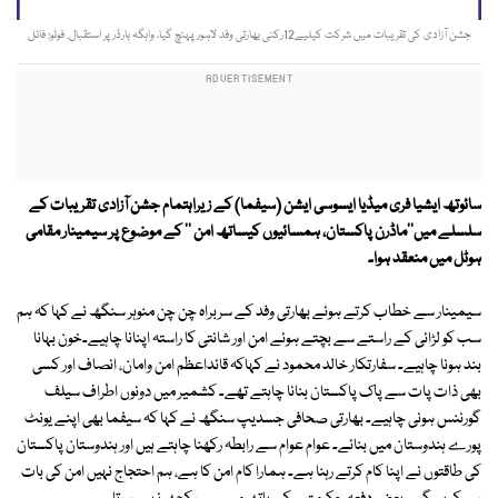
جشن آزادی کی تقریبات میں شرکت کیلیے12رکنی بھارتی وفد لاہور پہنچ گیا، واہگہ بارڈر پر استقبال. فوٹو: فائل
سائوتھ ایشیا فری میڈیا ایسوسی ایشن (سیفما) کے زیراہتمام جشن آزادی تقریبات کے
سلسلے میں''ماڈرن پاکستان، ہمسائیوں کیساتھ امن '' کے موضوع پر سیمینار مقامی
ہوٹل میں منعقد ہوا۔
سیمینار سے خطاب کرتے ہوئے بھارتی وفد کے سربراہ چن چن منوہر سنگھ نے کہا کہ ہم
سب کو لڑائی کے راستے سے بچتے ہوئے امن اور شانتی کا راستہ اپنانا چاہیے۔خون بہانا
بند ہونا چاہیے۔ سفارتکار خالد محمود نے کہاکہ قائداعظم امن وامان، انصاف اور کسی
بھی ذات پات سے پاک پاکستان بنانا چاہتے تھے۔ کشمیر میں دونوں اطراف سیلف
گورننس ہونی چاہیے۔ بھارتی صحافی جسدیپ سنگھ نے کہا کہ سیفما بھی اپنے یونٹ
پورے ہندوستان میں بنائے۔ عوام عوام سے رابطہ رکھنا چاہتے ہیں اور ہندوستان پاکستان
کی طاقتوں نے اپنا کام کرتے رہنا ہے۔ ہمارا کام امن کا ہے، ہم احتجاج نہیں امن کی بات