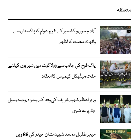
متعلقہ
آزاد جموں و کشمیر کے غیور عوام کا پاکستان سے
والہانہ محبت کا اظہار
پاک فوج کی جانب سے راولاکوٹ میں شہریوں کیلئے
مفت میڈیکل کیمپس کا انعقاد
وزیر اعظم شہباز شریف کی وفد کے ہمراہ روضہ رسول
ﷺ پر حاضری
میجر طفیل محمد شہید نشان حیدر کی 68 ویں