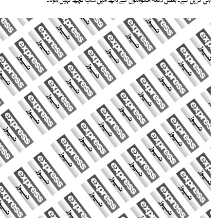
ہی کریں گے۔ بعض دفعہ حکومتوں کے ہاتھ میں سب کچھ نہیں ہوتا۔