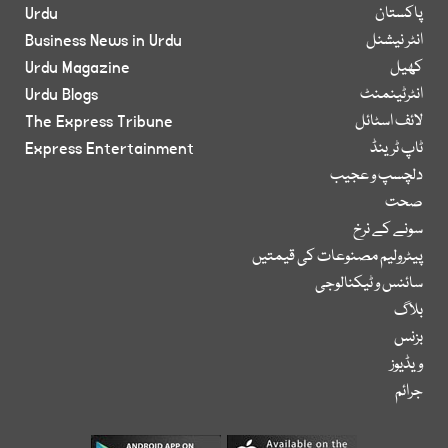
پاکستان
Urdu
انٹر نیشنل
Business News in Urdu
کھیل
Urdu Magazine
انٹرٹینمنٹ
Urdu Blogs
لائف اسٹائل
The Express Tribune
ٹاپ ٹرینڈ
Express Entertainment
دلچسپ و عجیب
صحت
سونے کے نرخ
پیٹرولیم مصنوعات کی قیمتیں
سائنس و ٹیکنالوجی
بلاگ
بزنس
ویڈیوز
جرائم