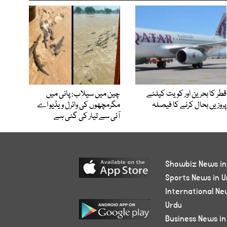
قطر کا بحرین اور کویت کیلئے
چین میں سیلاب: پانی میں
پروزیں بحال کرنے کا فیصلہ
مگرمچھوں کی وائرل ویڈیو اے
آئی سے تیار کی گئی ہے
Showbiz News in
Sports News in U
International Ne
Urdu
Business News in