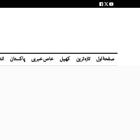
صفحۂ اول
تازہ ترین
کھیل
خاص خبریں
پاکستان
انٹ