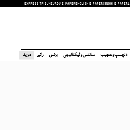
EXPRESS TRIBUNE
URDU E-PAPER
ENGLISH E-PAPER
SINDHI E-PAPER
L
دلچسپ و عجیب
سائنس و ٹیکنالوجی
بزنس
رائے
مزید