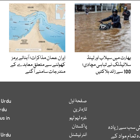
بھارت میں سیلاب اور لینڈ
ایران عمان مذاکرات؛ آبنائے ہرمز
سلائیڈنگ نے تباہی مچادی؛
کھولنے سے متعلق معاہدے کے
100 سے زائد ہلاکتیں
مندرجات سامنے آگئے
صفحۂ اول
 Urdu
تازہ ترین
rdu
غزہ لہو لہو
ws in
پاکستان
کی سب سے زیادہ
انٹر نیشنل
 Urdu
 تمام مواد کے