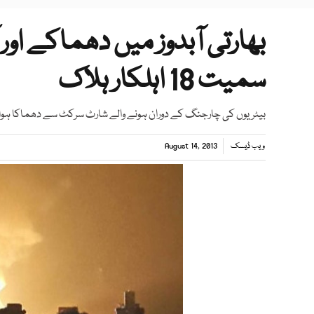
سمیت 18 اہلکار ہلاک
بیٹریوں کی چارجنگ کے دوران ہونے والے شارٹ سرکٹ سے دھماکا ہوا جس
ویب ڈیسک
August 14, 2013