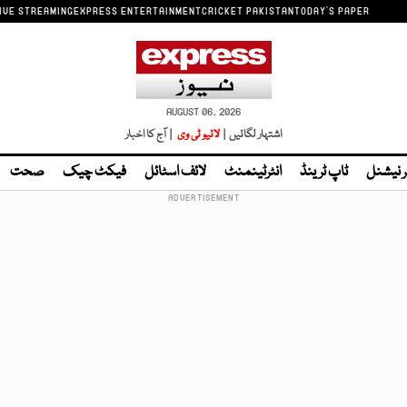
IVE STREAMING
EXPRESS ENTERTAINMENT
CRICKET PAKISTAN
TODAY'S PAPER
AUGUST 06, 2026
اشتہار لگائیں |
لائیو ٹی وی
| آج کا اخبار
ر نیشنل
ٹاپ ٹرینڈ
انٹرٹینمنٹ
لائف اسٹائل
فیکٹ چیک
صحت