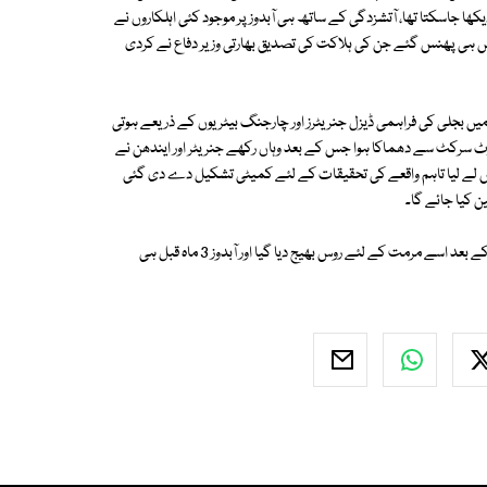
ھا جاسکتا تھا، آتشزدگی کے ساتھ ہی آبدوز پر موجود کئی اہلکاروں نے
یں بچائیں تاہم 3 اعلیٰ افسران سمیت 18 اہلکار آبدوز میں ہی پھنس گئے جن کی ہلاکت کی تصدیق بھارتی وزیر دفاع نے کردی
ل جوشی کا کہنا ہے کہ 2 ہزار 30 ٹن وزنی اس آبدوز میں بجلی کی فراہمی ڈیزل جنریٹرز اور چارجنگ بیٹریوں کے ذریعے ہوتی
رٹ سرکٹ سے دھماکا ہوا جس کے بعد وہاں رکھے جنریٹر اور ایندھن نے
 لے لیا تاہم واقعے کی تحقیقات کے لئے کمیٹی تشکیل دے دی گئی
 کیا جائے گا۔
واضح رہے کہ 2010 میں بھی اس آبدوز میں آتشزدگی کا واقعہ پیش آیا تھا جس کے بعد اسے مرمت کے لئے روس بھیج دیا گیا اور آبدوز 3 ماہ قبل ہی