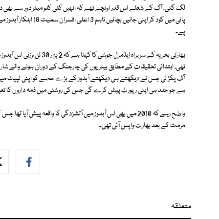
لگ گئی، آگ کے شعلے اس قدر اونچے تھے کہ انہیں کئی کلو میٹر دور سے بھی دیک
پانی میں کود کر اپنی جان
پے۔
بھارتی بحریہ کے سربراہ ایڈمر
تھی، ابتدائی تحقیقات کے مطابق بیٹریوں کی چارجنگ کے دوران ہونے والے شا
آگ پکڑ لی جس نے دیکھتے ہی دیکھتے آبدوز کے بڑے حصے کو اپنی لپیٹ میں
ہے جو جلد ہی اپنی رپورٹ پیش کرے گی جس کی روشنی میں ذمہ داروں کا تعین
مرمت کے بعد بھارت واپس آئی تھی۔
متعلقہ