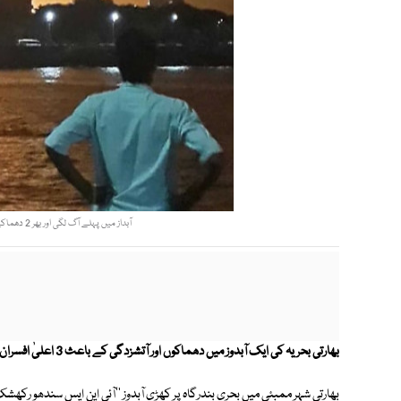
آبداز میں پہلے آگ لگی اور بھر 2 دھماکے ہوئے جس کے نتیجے میں آبدوز غرق بھی ہوگئی۔ فوٹو: رائٹرز
بھارتی بحریہ کی ایک آبدوز میں دھماکوں اور آتشزدگی کے باعث 3 اعلیٰ افسران سمیت 18 اہلکار ہلاک ہوگئے۔