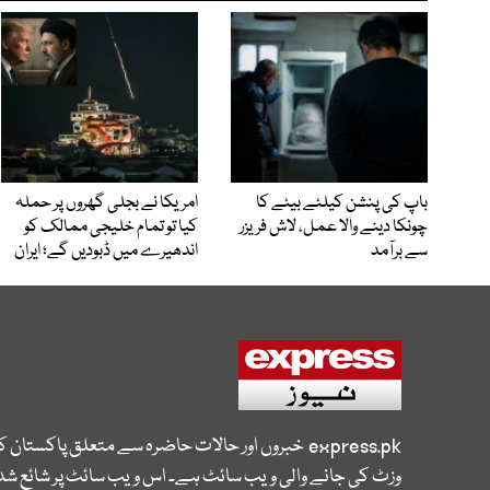
باپ کی پنشن کیلئے بیٹے کا
امریکا نے بجلی گھروں پر حملہ
چونکا دینے والا عمل، لاش فریزر
کیا تو تمام خلیجی ممالک کو
سے برآمد
اندھیرے میں ڈبودیں گے؛ ایران
express.pk
خبروں اور حالات حاضرہ سے متعلق پاکستان 
وزٹ کی جانے والی ویب سائٹ ہے۔ اس ویب سائٹ پر شائع شدہ