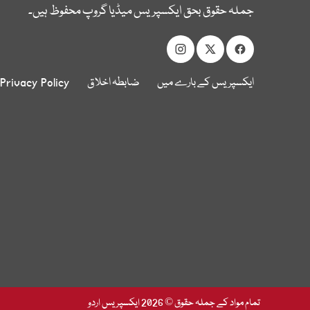
جملہ حقوق بحق ایکسپریس میڈیا گروپ محفوظ ہیں۔
ایکسپریس کے بارے میں
ضابطہ اخلاق
Privacy Policy
تمام مواد کے جملہ حقوق © 2026 ایکسپریس اردو