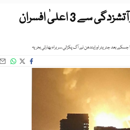
بھارتی آبدوز میں دھماکے اور آتشزدگی سے 3 اعلیٰ افسران
کے بعد جنریٹر اورایندھن نے آگ پکڑلی،سربراہ بھارتی بحریہ