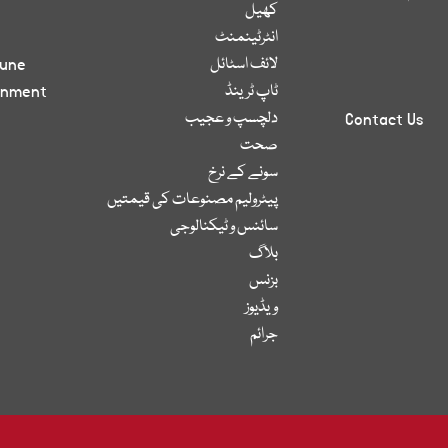
کھیل
انٹرٹینمنٹ
لائف اسٹائل
bune
ٹاپ ٹرینڈ
inment
دلچسپ و عجیب
Contact Us
صحت
سونے کے نرخ
پیٹرولیم مصنوعات کی قیمتیں
سائنس و ٹیکنالوجی
بلاگ
بزنس
ویڈیوز
جرائم