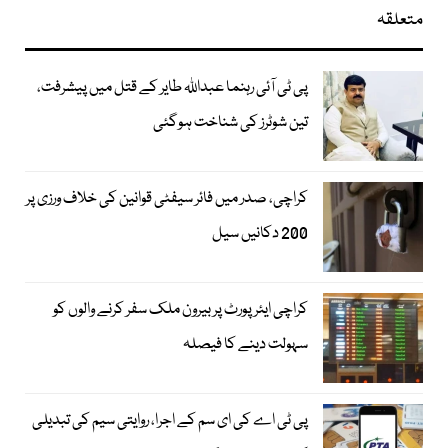
متعلقہ
پی ٹی آئی رہنما عبداللہ طایر کے قتل میں پیشرفت،
تین شوٹرز کی شناخت ہوگئی
کراچی، صدر میں فائر سیفٹی قوانین کی خلاف ورزی پر
200 دکانیں سیل
کراچی ایئرپورٹ پر بیرون ملک سفر کرنے والوں کو
سہولت دینے کا فیصلہ
پی ٹی اے کی ای سم کے اجرا، روایتی سیم کی تبدیلی