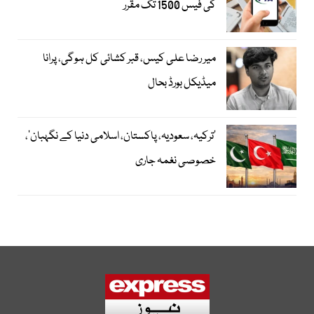
کی فیس 1500 تک مقرر
میر رضا علی کیس، قبر کشائی کل ہوگی، پرانا
میڈیکل بورڈ بحال
‘ترکیہ، سعودیہ، پاکستان، اسلامی دنیا کے نگہبان’،
خصوصی نغمہ جاری