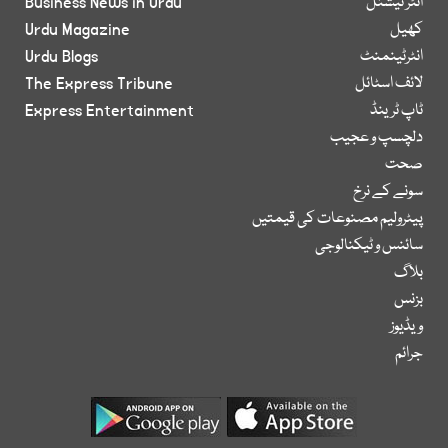
انٹر نیشنل
Business News in Urdu
کھیل
Urdu Magazine
انٹرٹینمنٹ
Urdu Blogs
لائف اسٹائل
The Express Tribune
ٹاپ ٹرینڈ
Express Entertainment
دلچسپ و عجیب
صحت
سونے کے نرخ
پیٹرولیم مصنوعات کی قیمتیں
سائنس و ٹیکنالوجی
بلاگ
بزنس
ویڈیوز
جرائم