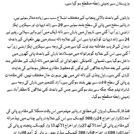
وزیرستان سے زمینی رابطہ منقطع ہو گیا ہے۔
بارشوں کے باعث بالائی پنجاب کے مختلف اضلاع سب سے زیادہ متاثر ہوئے ہیں،
دریائے ستلج میں پانی کی سطح بلند ہونے سے 20 سے زائد دیہات اور سیکڑوں ایکڑ
اراضی زیر آب آگئی ہے، نارووال میں بارش سے نالہ ڈیک میں آنے والے سیلابی ریلے نے
24 سے زائد دیہات کو ڈبو دیا ہے، اس کے علاوہ نالہ بسنتر میں بھی طغیانی کے باعث
درمان کے قریب حفاظتہ بند ٹوٹ گیا ہےجس کی وجہ سے سیکڑوں ایکڑ ارضی زیر آب
آگئی ہے، اس کے علاوہ گوجرانوالہ میں موسلادھا بارش کے باعث پانی گھروں میں
داخل ہوگیا ہے۔ تمبولی ، کامونکی ، نتھرانوالی اور گناعور میں نالہ ڈیک کے حفاظتی بند
ٹوٹنے کے بعد متاثرہ علاقوں کے لوگوں کو محفوظ مقام پر منتقل ہوجانے کی ہدایت
کردی گئی ہے۔ راول پنڈی کے نالہ لئی میں بھی صورت حال مختلف نہیں، کئی مقامات
پر پانی کی سطح 8 فٹ سے بھی بلند ہوگئی ہے۔ آزاد کشمیر میں بارش کی وجہ سے
شاہراہ نیلم جگہ جگہ سے بند ہوگئی ہے جس کے باعث کئی علاقوں کا مظفر آباد سے
زمینی رابطہ منقطع ہوگیا۔
فلڈ فارکاسٹنگ ڈویژن کے مطابق دریائے جہلم میں اس وقت منگلا کے مقام پر پانی کی
آمد 51ہزار اور اخراج 24ہزار900 کیوسک ہے اس کے علاوہ دریائے چناب میں ہیڈ مرالہ
کے مقام پر پانی کی آمد 1لاکھ27ہزار اور اخراج 1لاکھ13 ہزار کیوسک، پنجند پر پانی کی
آمد 61ہزار600 اور اخراج 50ہزار300 کیوسک، ہیڈ تریموں پر پانی کی آمد 90ہزار اور