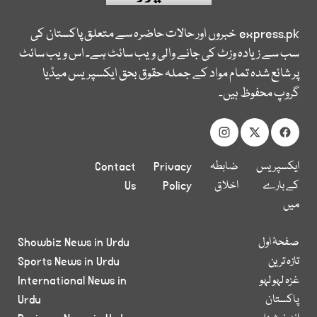
express.pk
خبروں اور حالات حاضرہ سے متعلق پاکستان کی
سب سے زیادہ وزٹ کی جانے والی ویب سائٹ ہے۔ اس ویب سائٹ
پر شائع شدہ تمام مواد کے جملہ حقوق بحق ایکسپریس میڈیا
گروپ محفوظ ہیں۔
ایکسپریس
ضابطہ
Privacy
Contact
کے بارے
اخلاق
Policy
Us
میں
صفحۂ اول
Showbiz News in Urdu
تازہ ترین
Sports News in Urdu
غزہ لہو لہو
International News in
پاکستان
Urdu