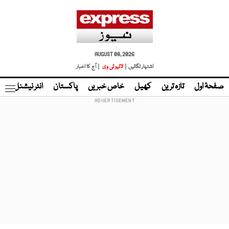
AUGUST 08, 2026
اشتہار لگائیں |
لائیو ٹی وی
| آج کا اخبار
صفحۂ اول
تازہ ترین
کھیل
خاص خبریں
پاکستان
انٹر نیشنل
ٹا