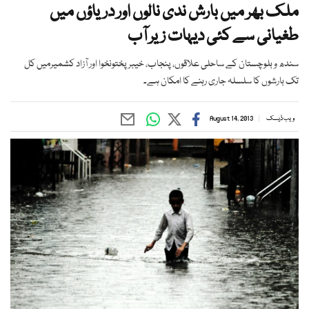
ملک بھر میں بارش ندی نالوں اور دریاؤں میں
طغیانی سے کئی دیہات زیر آب
سندھ و بلوچستان کے ساحلی علاقوں، پنجاب، خیبرپختونخوا اور آزاد کشمیرمیں کل
تک بارشوں کا سلسلہ جاری رہنے کا امکان ہے۔
ویب ڈیسک
August 14, 2013