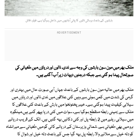
بارشوں کے باعث برساتی نالوں کا پانی آبادیوں میں داخل ہوگیا ہے۔ فوٹو : فائل
ملک بھر میں مون سون بارشوں کی وجہ سے ندی، نالوں اور دریاؤں میں طغیانی کی
صورتحال پیدا ہو گئی ہے جبکہ درجنوں دیہات زیر آب آگئے ہیں۔
ملک بھر میں حالیہ مون سون بارشوں کے باعث جہاں آبی صورت حال میں بہتری اور
گرمی کی شدت میں کمی ہوئی ہے وہیں کئی علاقوں میں ندی نالوں اور دریاؤں میں
سیلابی کیفیت پیدا ہوگئی ہے۔ خیبر پختونخوا میں بارش کے باعث کئی علاقوں کا
ملک سے زمینی رابطہ منقطع ہوگیا ہے۔ سوات میں کئی دریا بپھر گئے ہیں،مینگورہ
میں سیلابی ریلے میں 2 رابطہ پل اور کئی دکانیں بہہ گئیں ہیں، اٹک کے قریب دریائے
ہرو میں بھی طغیانی ہے، شمالی وزیرستان کے دریائے کانی گو میں طغیانی سے میرانشاہ
کو دتہ خیل سے ملانے والا رابطہ پل بہہ گیا جس کے باعث دتہ خیل اور شوال کا