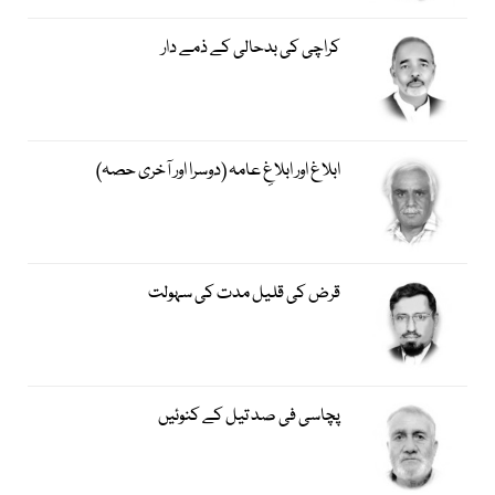
کراچی کی بدحالی کے ذمے دار
ابلاغ اور ابلاغِ عامہ (دوسرا اور آخری حصہ)
قرض کی قلیل مدت کی سہولت
پچاسی فی صد تیل کے کنوئیں