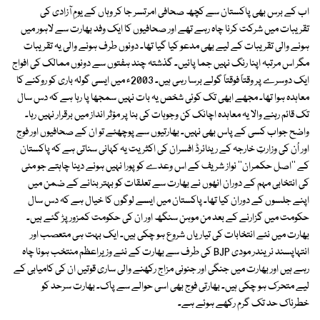
اب کے برس بھی پاکستان سے کچھ صحافی امرتسر جا کر وہاں کے یومِ آزادی کی
تقریبات میں شرکت کرنا چاہ رہے تھے اور صحافیوں کا ایک وفد بھارت سے لاہور میں
ہونے والی تقریبات کے لیے بھی مدعو کیا گیا تھا۔ دونوں طرف ہونے والی یہ تقریبات
مگر اس مرتبہ اپنا رنگ نہیں جما پائیں۔ گذشتہ چند ہفتوں سے دونوں ممالک کی افواج
ایک دوسرے پر وقتاً فوقتاً گولے برسا رہی ہیں۔ 2003ء میں ایسی گولہ باری کو روکنے کا
معاہدہ ہوا تھا۔ مجھے ابھی تک کوئی شخص یہ بات نہیں سمجھا پا رہا ہے کہ دس سال
تک قائم رہنے والا یہ معاہدہ اچانک کن وجوہات کی بنا پر مؤثر انداز میں برقرار نہیں رہا۔
واضح جواب کسی کے پاس بھی نہیں۔ بھارتیوں سے پوچھئے تو ان کے صحافیوں اور فوج
اور اُن کی وزارتِ خارجہ کے ریٹائرڈ افسران کی اکثریت یہ کہانی سناتی ہے کہ پاکستان
کے ''اصل حکمران'' نواز شریف کے اس وعدے کو پورا نہیں ہونے دینا چاہتے جو مئی
کی انتخابی مہم کے دوران انھوں نے بھارت سے تعلقات کو بہتر بنانے کے ضمن میں
اپنے جلسوں کے دوران کیا تھا۔ پاکستان میں ایسے لوگوں کا خیال ہے کہ دس سال
حکومت میں گزارنے کے بعد من موہن سنگھ اور ان کی حکومت کمزور پڑ گئے ہیں۔
بھارت میں نئے انتخابات کی تیاریاں شروع ہو چکی ہیں۔ ایک بہت ہی متعصب اور
انتہاپسند نریندر مودی BJP کی طرف سے بھارت کے نئے وزیراعظم منتخب ہونا چاہ
رہے ہیں اور بھارت میں جنگی اور جنونی مزاج رکھنے والی ساری قوتیں ان کی کامیابی کے
لیے متحرک ہو چکی ہیں۔ بھارتی فوج بھی اسی حوالے سے پاک۔ بھارت سرحد کو
خطرناک حد تک گرم رکھے ہوئے ہے۔