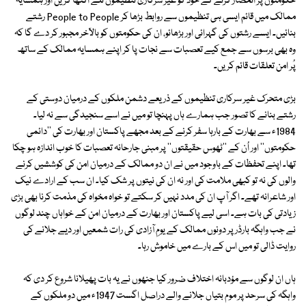
حکومتوں پر انحصار کرنے کے خود کو غیر سرکاری تنظیموں تلے اکٹھا کریں اور ہمسایہ
ممالک میں قائم ایسی ہی تنظیموں سے روابط بڑھا کر People to People رشتے
بنائیں۔ ایسے رشتوں کی گہرائی اور بڑھائو، ان کی حکومتوں کو بالآخر مجبور کر دے گا کہ
وہ بھی برسوں سے جمع کیے تعصبات سے نجات پا کر اپنے ہمسایہ ممالک کے ساتھ
پُر امن تعلقات قائم کریں۔
بڑی متحرک غیر سرکاری تنظیموں کے ذریعے دشمن ملکوں کے درمیان دوستی کے
رشتے بنانے کا تصور جب ہمارے ہاں پہنچا تو میں نے اسے سنجیدگی سے نہ لیا۔
1984ء سے بھارت کے بارہا سفر کرنے کے بعد مجھے پاکستان اور بھارت کی ''دائمی
حکومتوں'' اور اُن کے ''ٹھوس حقیقتوں'' پر مبنی جارحانہ تعصبات کا خوب اندازہ ہو چکا
تھا۔ اپنے تحفظات کے باوجود میں نے ان دو ممالک کے درمیان امن کی کوششیں کرنے
والوں کی نہ تو کبھی ملامت کی اور نہ ان کی نیتوں پر شک کیا۔ ان سب کے ارادے نیک
اور شاعرانہ تھے۔ اگر آپ ان کی مدد نہیں کر سکتے تو خواہ مخواہ کی مذمت کرنا بھی بڑی
زیادتی کی بات ہے۔ اسی لیے پاکستان اور بھارت کے درمیان امن کے خواہاں چند لوگوں
نے جب واہگہ بارڈر پر دونوں ممالک کے یومِ آزادی کی رات شمعیں اور دیے جلانے کی
روایت ڈالی تو میں اس کے بارے میں خاموش رہا۔
ہاں ان لوگوں سے مؤدبانہ اختلاف ضرور کیا جنھوں نے یہ بات پھیلانا شروع کر دی کہ
واہگہ کی سرحد پر موم بتیاں جلانے والے دراصل اگست 1947ء میں دو ملکوں کے