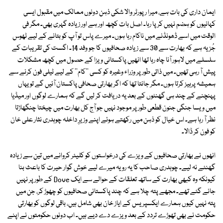
ایمان داری کی بات ہے، میرا رپورٹر والا شکی ذہن دونوں ممالک میں مقبول ایسی
کہانیوں کو ہضم نہیں کر پا رہا۔ اصل بات کچھ اور ہے اور زیادہ گہری بھی۔ مگر فی
الوقت میں اسے ڈھونڈنے میں ناکام رہا ہوں۔ میرے پاس تو آپ کو بتانے کے لیے ٹھوس
جُز یہ ہے کہ بھارت سے 30 سے زیادہ صحافیوں کا جو وفد 14۔ اگست کی تقریبات کے
سلسلے میں لاہور آنا چاہ رہا تھا انھیں پاکستانی ویزا کے حصول میں کچھ مشکلات
پیش آ رہی تھیں۔ میں ذاتی طور پر وزراء وغیرہ کو کسی ''کام'' کے لیے ٹیلی فون کرنے سے
ہمیشہ پرہیز کرتا ہوں۔ مگر جانتا تھا کہ اگر بھارتی صحافی پاکستان آئیں گے تو یہاں
پہنچنے کے چند ہی گھنٹوں کے بعد یہ دریافت کر لیں گے کہ ہمارے لوگوں اور میڈیا
میں ویسا جنگی جنون قطعی طور پر موجود نہیں جو آج کل بھارت میں چیختا چنگھاڑتا
نظر آ رہا ہے۔ اس خیال کو ذہن میں رکھتے ہوئے اپنے وزیرِ داخلہ چوہدری نثار علی خان
کو فون کر ڈالا۔
انھوں نے بھارتی صحافیوں کے ویزے کی درخواستوں کو کلیئر کروانے میں تین سے زیادہ
گھنٹے نہ لیے۔ چوہدری صاحب کا یہ رویہ میرے لیے خوش گوار حیرت کا باعث بنا
کیونکہ وہ کبھی بھارت کے ساتھ تعلقات کے حوالے سے ایک Dove کے طور پر نہیں
جانے گئے تھے۔ مجھے پتہ چلا ہے کہ چند پاکستانی صحافیوں کو چھوڑ کر، جن میں
پتہ نہیں کیوں ہمارے ایکسپریس کے ایاز خان بھی شامل ہیں، باقی لوگوں کو بھارتی
حکومت نے بھی تھوڑے تردد کے بعد ویزے دے دیے ہیں۔ اب دونوں حکومتوں نے اپنے