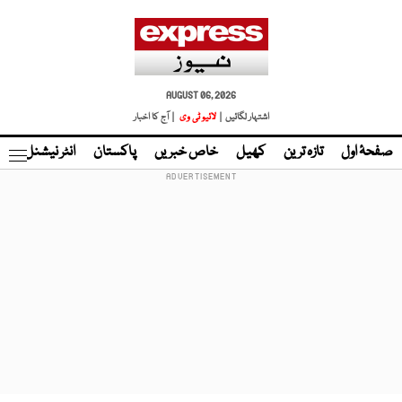
AUGUST 06, 2026
اشتہار لگائیں |
لائیو ٹی وی
| آج کا اخبار
صفحۂ اول
تازہ ترین
کھیل
خاص خبریں
پاکستان
انٹر نیشنل
ٹا