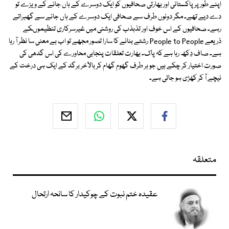
اپنے طور پر پاکستانی اور بھارتی صحافیوں کو ایک دوسرے کے ہاں جانے کے ویزے تو
دے دیے تھے۔ مگر دونوں طرف سے صحافی ایک دوسرے کے ہاں جانے سے گھبراتے
رہے۔ صحافیوں کے اس خوف اور تذبذب کی روشنی میں غیرسرکاری تنظیموںکے
ذریعے People to People رشتے بنانے کا سارا تصور مجھے تو اب بے معنی سا نظر آ رہا
ہے۔ صاف دِکھ رہا ہے کہ پاک۔ بھارت تعلقات پنجابی محاورے کی اس گدھی کی
صورت اختیار کر چکے ہیں جو ہر طرف گھوم گھام کر بالآخر برگد کے ایک ہی درخت کے
نیچے آ کر کھڑی ہو جاتی ہے۔
متعلقہ
عقیدہ ختم نبوت کے چوکیدار کا سانحہ ارتحال