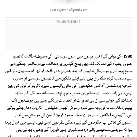
nusrat.javeed@gmail.com
1990ء کی دہائی کے آخری برسوں میں ''سول سوسائٹی'' کی مفروضہ طاقت کا تصور
جنوبی ایشیاء کے ممالک تک بھی پہنچ گیا۔ یورپی ممالک نے دو عالمی جنگوں میں
وسیع پیمانے پر ہونے والی تباہیوں کے بعد بتدریج یہ دریافت کیا تھا کہ جمہوری طریقوں
سے منتخب کردہ حکمران بھی اپنے اپنے ملکوں میں قائم سول سوسائٹی اور ملٹری
اشرافیہ پر مشتمل ''دائمی حکومتوں'' کی بنائی پالیسیوں سے بالاتر ہو کر کوئی نئی چیز
نہیں سوچ پاتے۔ دوسرے ملکوں اور خاص طور پر اپنے ہمسایہ ممالک کے ساتھ
تعلقات کے حوالے سے ان ہی تصورات اور تعصبات پر ٹکے رہتے ہیں جو صدیوں تک
پھیلی مخاصمت کی وجہ سے نمودار ہو کر ''ٹھوس حقیقتوں'' کا روپ دھار چکے ہوتے
ہیں۔ ''ٹھوس حقیقتوں'' سے جڑے ہوئے جمود کو توڑ کر امن کی خواہش میں نئے
راستوں کی تلاش اب حکومتوں کے لیے ممکن نظر نہیں آرہی تھی۔ ایسے میں خیال پیدا
ہوا کہ سوچنے سمجھنے والے دردمند شہری اپنے طور پر آگے بڑھیں۔ بجائے اپنی