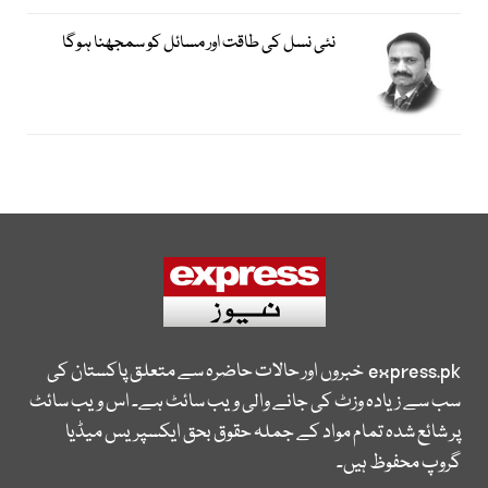
نئی نسل کی طاقت اور مسائل کو سمجھنا ہوگا
express.pk
خبروں اور حالات حاضرہ سے متعلق پاکستان کی
سب سے زیادہ وزٹ کی جانے والی ویب سائٹ ہے۔ اس ویب سائٹ
پر شائع شدہ تمام مواد کے جملہ حقوق بحق ایکسپریس میڈیا
گروپ محفوظ ہیں۔