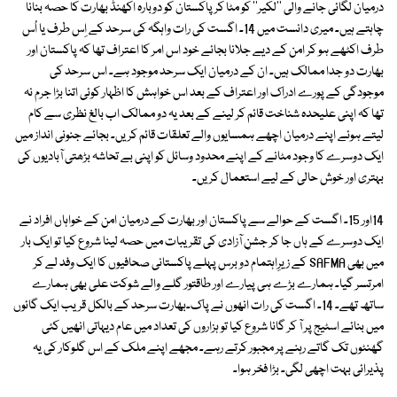
درمیان لگائی جانے والی ''لکیر'' کو مٹا کر پاکستان کو دوبارہ اکھنڈ بھارت کا حصہ بنانا
چاہتے ہیں۔ میری دانست میں 14۔ اگست کی رات واہگہ کی سرحد کے اِس طرف یا اُس
طرف اکٹھے ہو کر امن کے دیے جلانا بجائے خود اس امر کا اعتراف تھا کہ پاکستان اور
بھارت دو جدا ممالک ہیں۔ ان کے درمیان ایک سرحد موجود ہے۔ اس سرحد کی
موجودگی کے پورے ادراک اور اعتراف کے بعد اس خواہش کا اظہار کوئی اتنا بڑا جرم نہ
تھا کہ اپنی علیحدہ شناخت قائم کر لینے کے بعد یہ دو ممالک اب بالغ نظری سے کام
لیتے ہوئے اپنے درمیان اچھے ہمسایوں والے تعلقات قائم کریں۔ بجائے جنونی انداز میں
ایک دوسرے کا وجود مٹانے کے اپنے محدود وسائل کو اپنی بے تحاشہ بڑھتی آبادیوں کی
بہتری اور خوش حالی کے لیے استعمال کریں۔
14اور 15۔ اگست کے حوالے سے پاکستان اور بھارت کے درمیان امن کے خواہاں افراد نے
ایک دوسرے کے ہاں جا کر جشنِ آزادی کی تقریبات میں حصہ لینا شروع کیا تو ایک بار
میں بھی SAFMA کے زیرِاہتمام دو برس پہلے پاکستانی صحافیوں کا ایک وفد لے کر
امرتسر گیا۔ ہمارے بڑے ہی پیارے اور طاقتور گلے والے شوکت علی بھی ہمارے
ساتھ تھے۔ 14۔ اگست کی رات انھوں نے پاک۔بھارت سرحد کے بالکل قریب ایک گائوں
میں بنائے اسٹیج پر آ کر گانا شروع کیا تو ہزاروں کی تعداد میں عام دیہاتی انھیں کئی
گھنٹوں تک گاتے رہنے پر مجبور کرتے رہے۔ مجھے اپنے ملک کے اس گلوکار کی یہ
پذیرائی بہت اچھی لگی۔ بڑا فخر ہوا۔