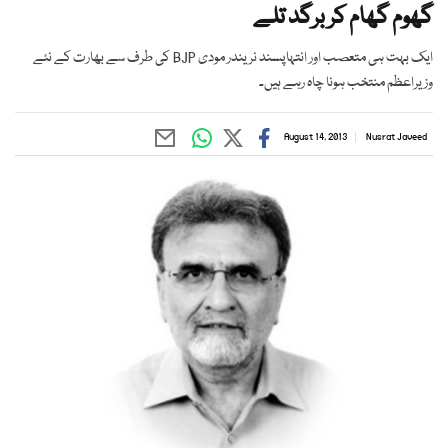
گھوم گھام کر برگد تلے
ایک بہت ہی متعصب اور انتہاپسند نریندر مودی BJP کی طرف سے بھارت کے نئے
وزیراعظم منتخب ہونا چاہ رہے ہیں۔
August 14, 2013
Nusrat Javeed