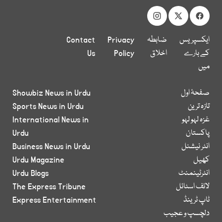
ایکسپریس
ضابطہ
Privacy
Contact
کے بارے
اخلاق
Policy
Us
میں
صفحۂ اول
Showbiz News in Urdu
تازہ ترین
Sports News in Urdu
غزہ لہو لہو
International News in
پاکستان
Urdu
انٹر نیشنل
Business News in Urdu
کھیل
Urdu Magazine
انٹرٹینمنٹ
Urdu Blogs
لائف اسٹائل
The Express Tribune
ٹاپ ٹرینڈ
Express Entertainment
دلچسپ و عجیب