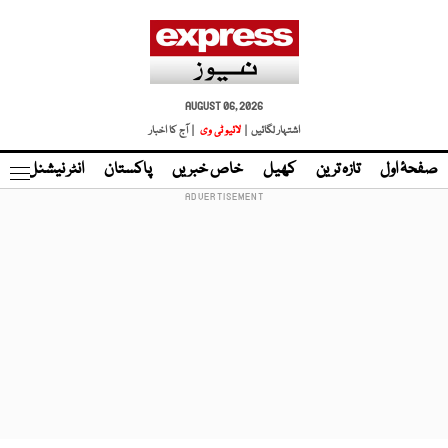
AUGUST 06, 2026
اشتہار لگائیں |
لائیو ٹی وی
| آج کا اخبار
صفحۂ اول
تازہ ترین
کھیل
خاص خبریں
پاکستان
انٹر نیشنل
ٹا