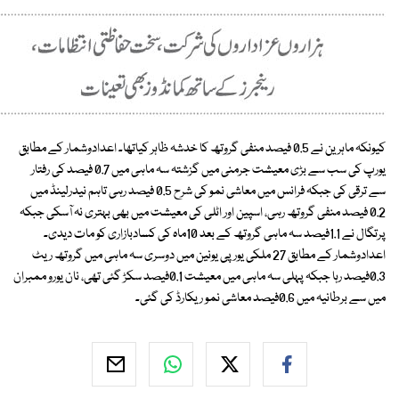
کیونکہ ماہرین نے 0.5 فیصد منفی گروتھ کا خدشہ ظاہر کیاتھا۔ اعدادوشمار کے مطابق
یورپ کی سب سے بڑی معیشت جرمنی میں گزشتہ سہ ماہی میں 0.7 فیصد کی رفتار
سے ترقی کی جبکہ فرانس میں معاشی نمو کی شرح 0.5 فیصد رہی تاہم نیدرلینڈ میں
0.2 فیصد منفی گروتھ رہی، اسپین اور اٹلی کی معیشت میں بھی بہتری نہ آسکی جبکہ
پرتگال نے 1.1فیصد سہ ماہی گروتھ کے بعد 10ماہ کی کسادبازاری کو مات دیدی۔
اعدادوشمار کے مطابق 27 ملکی یورپی یونین میں دوسری سہ ماہی میں گروتھ ریٹ
0.3فیصد رہا جبکہ پہلی سہ ماہی میں معیشت 0.1فیصد سکڑ گئی تھی، نان یورو ممبران
میں سے برطانیہ میں 0.6فیصد معاشی نمو ریکارڈ کی گئی۔