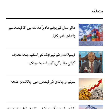
متعلقہ
مالی سال کے پہلے ماہ برآمدات میں 31 فیصد سے
زائد اضافہ ریکارڈ
ترسیلاتِ زر کے لیے ایک نئی اسکیم جلد متعارف
کرائی جائے گی، گورنر اسٹیٹ بینک
سونے اور چاندی کی قیمتوں میں اچانک بڑا اضافہ