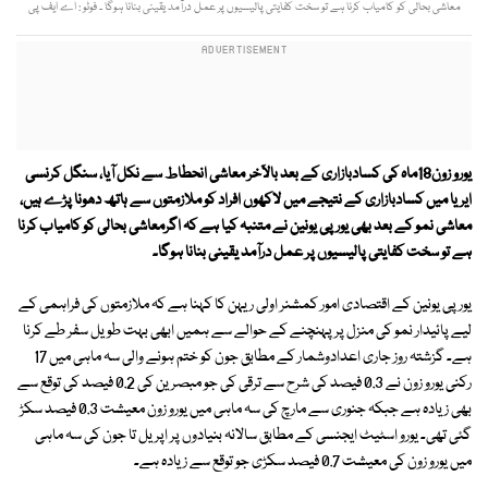
معاشی بحالی کو کامیاب کرنا ہے تو سخت کفایتی پالیسیوں پر عمل درآمد یقینی بنانا ہوگا ۔ فوٹو : اے ایف پی
یورو زون18ماہ کی کسادبازاری کے بعد بالآخر معاشی انحطاط سے نکل آیا، سنگل کرنسی
ایریا میں کسادبازاری کے نتیجے میں لاکھوں افراد کو ملازمتوں سے ہاتھ دھونا پڑے ہیں،
معاشی نمو کے بعد بھی یورپی یونین نے متنبہ کیا ہے کہ اگرمعاشی بحالی کو کامیاب کرنا
ہے تو سخت کفایتی پالیسیوں پر عمل درآمد یقینی بنانا ہوگا۔
یورپی یونین کے اقتصادی امور کمشنر اولی ریہن کا کہنا ہے کہ ملازمتوں کی فراہمی کے
لیے پائیدار نمو کی منزل پر پہنچنے کے حوالے سے ہمیں ابھی بہت طویل سفر طے کرنا
ہے۔ گزشتہ روز جاری اعدادوشمار کے مطابق جون کو ختم ہونے والی سہ ماہی میں 17
رکنی یورو زون نے 0.3 فیصد کی شرح سے ترقی کی جو مبصرین کی 0.2 فیصد کی توقع سے
بھی زیادہ ہے جبکہ جنوری سے مارچ کی سہ ماہی میں یورو زون معیشت 0.3 فیصد سکڑ
گئی تھی۔ یورو اسٹیٹ ایجنسی کے مطابق سالانہ بنیادوں پر اپریل تا جون کی سہ ماہی
میں یورو زون کی معیشت 0.7 فیصد سکڑی جو توقع سے زیادہ ہے۔