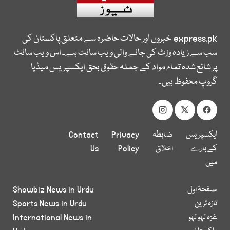
express.pk
خبروں اور حالات حاضرہ سے متعلق پاکستان کی
سب سے زیادہ وزٹ کی جانے والی ویب سائٹ ہے۔ اس ویب سائٹ
پر شائع شدہ تمام مواد کے جملہ حقوق بحق ایکسپریس میڈیا
گروپ محفوظ ہیں۔
ایکسپریس
ضابطہ
Privacy
Contact
کے بارے
اخلاق
Policy
Us
میں
صفحۂ اول
Showbiz News in Urdu
تازہ ترین
Sports News in Urdu
غزہ لہو لہو
International News in