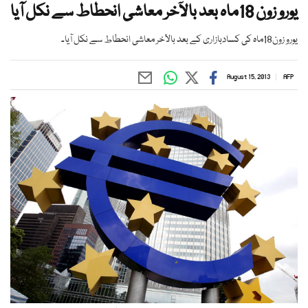
یورو زون 18ماہ بعد بالآخر معاشی انحطاط سے نکل آیا
یورو زون18ماہ کی کسادبازاری کے بعد بالآخر معاشی انحطاط سے نکل آیا۔
August 15, 2013
AFP