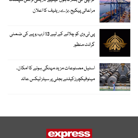
کراچی کی بندرگاہوں کیلیے تاریخی ٹرانس شپمنٹ
مراعاتی پیکیج، بڑے ریلیف کا اعلان
پی ٹی وی کو چلانے کے لیے 13 ارب روپے کی ضمنی
گرانٹ منظور
اسٹیل مصنوعات مزید مہنگی ہونے کا امکان،
مینوفیکچررزکیلئے بجلی پر سیلز ٹیکس عائد