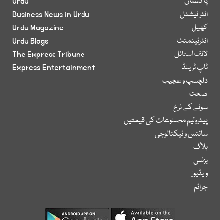
پاکستان
Urdu
انٹر نیشنل
Business News in Urdu
کھیل
Urdu Magazine
انٹرٹینمنٹ
Urdu Blogs
لائف اسٹائل
The Express Tribune
ٹاپ ٹرینڈ
Express Entertainment
دلچسپ و عجیب
صحت
سونے کے نرخ
پیٹرولیم مصنوعات کی قیمتیں
سائنس و ٹیکنالوجی
بلاگ
بزنس
ویڈیوز
جرائم