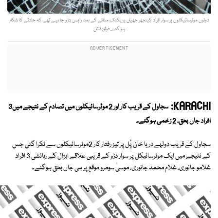
دونوں موٹرسائیکلوں پر سوار افراد کینجھر جھیل پر پکنک منانے کے بعد واپس دڑو جا رہے تھے کہ حادثے کا شکار
ہو گئے. فوٹو: فائل
KARACHI:
سجاول کے قریب کار اور 2 موٹرسائیکلوں میں تصادم کے نتیجے میں3
افراد جاں بحق، 2 زخمی ہوگئے۔
سجاول کے قریب دولہے دریا خان پُل پر تیز رفتار کار 2موٹرسائیکلوں سے ٹکرا گئی جس
کے نتیجے میں ایک موٹرسائیکل پر سوار دڑو کے قریبی علاقے ابڑال کے رہائشی 3 افراد
غلامو جانوری، غلام محمد جانوری، موسیٰ سومرو موقع پر ہی جاں بحق ہوگئے۔