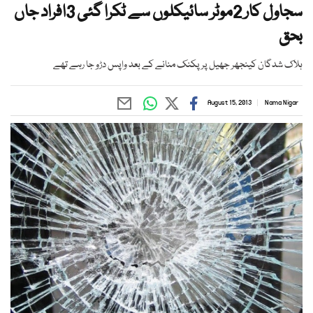
سجاول کار 2موٹر سائیکلوں سے ٹکرا گئی 3افراد جاں
بحق
ہلاک شدگان کینجھر جھیل پر پکنک منانے کے بعد واپس دڑو جا رہے تھے
August 15, 2013
Nama Nigar