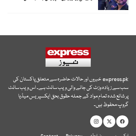
express.pk
خبروں اور حالات حاضرہ سے متعلق پاکستان کی
سب سے زیادہ وزٹ کی جانے والی ویب سائٹ ہے۔ اس ویب سائٹ
پر شائع شدہ تمام مواد کے جملہ حقوق بحق ایکسپریس میڈیا
گروپ محفوظ ہیں۔