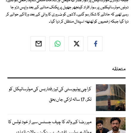
جبکہ دوسری موٹرسائیکل پر سوار نصر اللہ میمن اور سلامت منگی شدید زخمی ہوگئے۔
دونوں موٹرسائیکلوں پر سوار افراد کینجھر جھیل پر پکنک منانے کے بعد واپس دڑو جا
رہے تھے کہ حادثے کا شکار ہو گئے۔ لاشوں کو ضروری کاروائی کے بعد ورثاکے حوالے کر
دیا گیا جبکہ زخمیوں کو ٹھٹھہ اسپتال منتقل کر دیا گیا۔
متعلقہ
کراچی یونیورسٹی کی تیز رفتار بس کی موٹرسائیکل کو
ٹکر، 17 سالہ لڑکی جاں بحق
میر رضا کے والد کا چیف جسٹس سے از خود نوٹس کا
مطالبہ، پولیس تفتیش پر سنگین سوالات اٹھا دیے