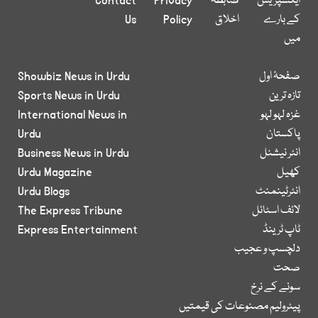
ایکسپریس
ضابطہ
Privacy
Contact
کے بارے
اخلاق
Policy
Us
میں
صفحۂ اول
Showbiz News in Urdu
تازہ ترین
Sports News in Urdu
غزہ لہو لہو
International News in
پاکستان
Urdu
انٹر نیشنل
Business News in Urdu
کھیل
Urdu Magazine
انٹرٹینمنٹ
Urdu Blogs
لائف اسٹائل
The Express Tribune
ٹاپ ٹرینڈ
Express Entertainment
دلچسپ و عجیب
صحت
سونے کے نرخ
پیٹرولیم مصنوعات کی قیمتیں