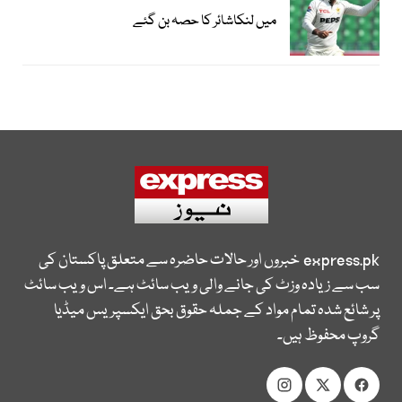
میں لنکاشائر کا حصہ بن گئے
express.pk
خبروں اور حالات حاضرہ سے متعلق پاکستان کی
سب سے زیادہ وزٹ کی جانے والی ویب سائٹ ہے۔ اس ویب سائٹ
پر شائع شدہ تمام مواد کے جملہ حقوق بحق ایکسپریس میڈیا
گروپ محفوظ ہیں۔