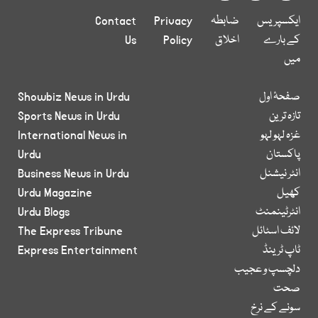
ایکسپریس
ضابطہ
Privacy
Contact
کے بارے
اخلاق
Policy
Us
میں
صفحۂ اول
Showbiz News in Urdu
تازہ ترین
Sports News in Urdu
غزہ لہو لہو
International News in
پاکستان
Urdu
انٹر نیشنل
Business News in Urdu
کھیل
Urdu Magazine
انٹرٹینمنٹ
Urdu Blogs
لائف اسٹائل
The Express Tribune
ٹاپ ٹرینڈ
Express Entertainment
دلچسپ و عجیب
صحت
سونے کے نرخ