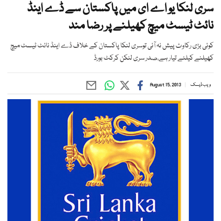
سری لنکا یو اے ای میں پاکستان سے ڈے اینڈ
نائٹ ٹیسٹ میچ کھیلنے پر رضا مند
کوئی بڑی رکاوٹ پیش نہ آئی توسری لنکا پاکستان کے خلاف ڈے اینڈ نائٹ ٹیسٹ میچ
کھیلنے کیلئے تیار ہے،صدر سری لنکن کرکٹ بورڈ
ویب ڈیسک
August 15, 2013