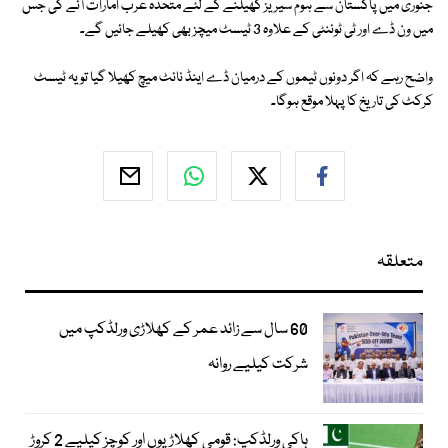
جنوری میں پاکستان سے ہوم سیریز کھیلنے کے لئے متحدہ عرب امارات آئے گی جس
میں ون ڈے اور ٹی ٹوئنٹی کے علاوہ 3 ٹیسٹ میچز بھی کھیلے جائیں گے۔
واضح رہے کہ اگر دونوں ٹیموں کے درمیان ڈے اینڈ نائٹ میچ کھیلا گیا تو یہ ٹیسٹ
کرکٹ کی تاریخ کا پہلا موقع ہوگا۔
متعلقہ
60 سال سے زائد عمر کے کھلاڑی ورلڈکپ میں
شرکت کیلیے روانہ
ہاکی ورلڈکپ: قومی کھلاڑیوں اور کوچز کیلیے 2 کروڑ