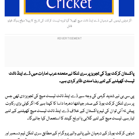
اگر دونوں ٹیموں کے درمیان ڈے اینڈ نائٹ میچ کھیلا گیا تو یہ ٹیسٹ کرکٹ کی تاریخ کا پہلا موقع ہوگا۔ فوٹو:
فائل
پاکستان کرکٹ بورڈ کی تجویز پر سری لنکا نے متحدہ عرب امارات میں ڈے اینڈ نائٹ
ٹیسٹ کھیلنے کے لئے رضا مندی ظاہر کردی ہے۔
پی سی بی نے شدید گرمی کی وجہ سے ڈے اینڈ نائٹ ٹیسٹ میچ کی تجویز دی تھی جس
پر سری لنکن کرکٹ بورڈ کے صدر جیانتھا دھرما داسا کا کہنا ہے کہ اگر کوئی بڑی رکاوٹ
پیش نہ آئی تو ان کی ٹیم پاکستان کے خلاف ڈے اینڈ نائٹ ٹیسٹ میچ کھیلنے کے لئے
تیار ہے، ٹیسٹ میچ کے لئے گلابی یا اورنج گیند کا استعمال کیا جائےگا۔
دونوں کرکٹ بورڈز کے درمیان طے پانے والے پروگرام کے مطابق سری لنکن ٹیم دسمبر اور