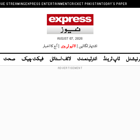
IVE STREAMING
EXPRESS ENTERTAINMENT
CRICKET PAKISTAN
TODAY'S PAPER
AUGUST 07, 2026
اشتہار لگائیں |
لائیو ٹی وی
| آج کا اخبار
ر نیشنل
ٹاپ ٹرینڈ
انٹرٹینمنٹ
لائف اسٹائل
فیکٹ چیک
صحت