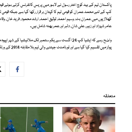
پاکستان ٹیم کے ہید کوچ اختر رسول نے لاہور میں پریس کانفرنس کرتے ہوئے قومی ہ
کپ کے لئے محمد عمران کو قومی ٹیم کا کپتان بر قرار رکھا گیا ہے جبکہ قومی ٹی
کھلاڑیوں میں عمران بٹ، وسیم احمد، توثیق احمد، ارشد محمود، فرید خان، 
عامر شہزاد اور زبیر، علی شان، دلبر اور عمر بھٹہ شامل ہیں۔
پولز میں تقسیم کیا گیا ہے اور ٹورنامنٹ جیتنے والی ٹیم بلا مقابلہ 2014 کے ورلڈ کپ کا حصہ بن جائے گی۔
متعلقہ