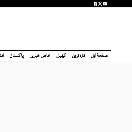
صفحۂ اول
تازہ ترین
کھیل
خاص خبریں
پاکستان
انٹ