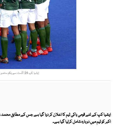
ایشیا کپ 24 اگست سے یکم ستمبر تک ملائیشیا کے شہر ایپوہ میں کھیلا جائے گا۔ ۔فوٹو: فائل
ایشیا کپ کے لئے قومی ہاکی ٹیم کا اعلان کر دیا گیا ہے جس کے مطابق محمد عمرا
اکبر کو ٹیم میں دوبارہ شامل کرلیا گیا ہے۔