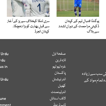
یوگنڈا فٹبال ٹیم کے کپتان
سری لنکا کیخلاف سیریز کے آغاز
ڈکیتی مزاحمت کے دوران تشدد
سے قبل بھارت کو بڑا دھچکا،
سے ہلاک
کپتان انجرڈ
صفحۂ اول
 Urdu
تازہ ترین
rdu
غزہ لہو لہو
ws in
پاکستان
کی سب سے زیادہ
انٹر نیشنل
 Urdu
 تمام مواد کے
کھیل
انٹرٹینمنٹ
لائف اسٹائل
bune
ٹاپ ٹرینڈ
inment