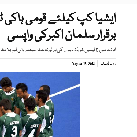
ایشیا کپ کیلئے قومی ہاکی ٹ
برقرار سلمان اکبرکی واپسی
ایونٹ میں 8 ٹیمیں شریک ہو ں گی اور ٹورنامنٹ جیتنے والی ٹیم بلا مقابلہ 2014 کے ورلڈ کپ کا حصہ بن جائے گی
ویب ڈیسک
August 15, 2013