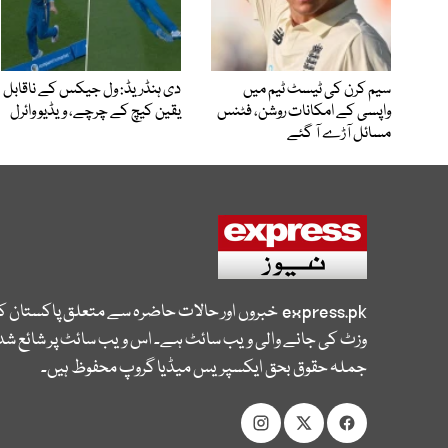
سیم کرن کی ٹیسٹ ٹیم میں
دی ہنڈریڈ: ول جیکس کے ناقابل
واپسی کے امکانات روشن، فٹنس
یقین کیچ کے چرچے، ویڈیو وائرل
مسائل آڑے آ گئے
express.pk
خبروں اور حالات حاضرہ سے متعلق پاکستان 
وزٹ کی جانے والی ویب سائٹ ہے۔ اس ویب سائٹ پر شائع شدہ
جملہ حقوق بحق ایکسپریس میڈیا گروپ محفوظ ہیں۔