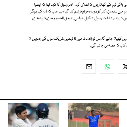
اکی ٹیم کے کھلاڑیوں کا اعلان کیا، اختر رسول کا کہنا تھا کہ ایشیا
م میں سلمان اکبر کو دوبارہ موقع فراہم کیا گیا ہے جب کہ ٹیم کے دیگر
وقاص شریف، شفقت رسول، شکیل عباسی، عبدل الحسیم خان، فرید خان،
واضح رہے کہ ایشیا کپ 24 اگست سے یکم ستمبر تک ملائیشیا کے شہر ایپوہ میں کھیلا جائے گا، اس ٹورنامنٹ میں 8 ٹیمیں شریک ہو ں گی جنہیں 2