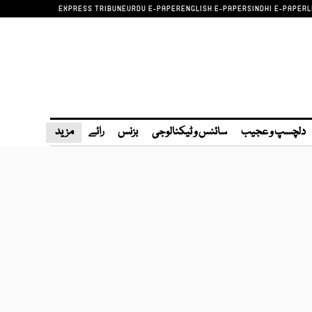
EXPRESS TRIBUNE
URDU E-PAPER
ENGLISH E-PAPER
SINDHI E-PAPER
L
دلچسپ و عجیب
سائنس و ٹیکنالوجی
بزنس
رائے
مزید