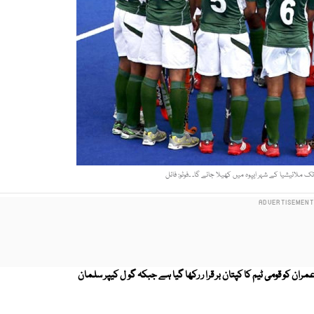
ن کو قومی ٹیم کا کپتان بر قرا ر رکھا گیا ہے جبکہ گو ل کیپر سلمان