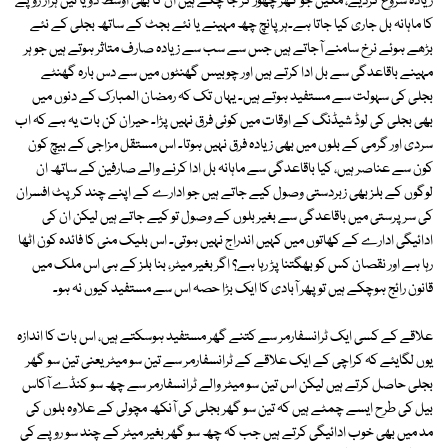
زیادہ شروع کردیے، مکین جو گھر چھوڑ کر جا چکے ہیں ان کا بھی اوسط دو یا تین ہزار روپے
کا ماہانہ بل جاری کیا جاتا ہے۔ہر پانچ چھ مہینے یا نئے بجٹ کے ساتھ بجلی کے نئے
بڑھے ہوئے نرخ سامنے آجاتے ہیں جس سے سب سے زیادہ صارف متاثر ہوتے ہیں جو ہر
مہینے باقاعدگی سے بل ادا کرتے ہیں اور چوبیس گھنٹوں میں سے دس بارہ گھنٹے
بجلی کی سہولت سے مستفید ہوتے ہیں۔ یہاں تک کہ رمضان المبارک کے دنوں میں
بھی بجلی کی لوڈ شیڈنگ کے اوقات میں کوئی فرق نہیں پڑا۔ حیران کن بات یہ ہے کہ اب
سردی اور گرمی کے بلوں میں بھی زیادہ فرق نہیں ہوتا۔ اس مستقل مزاجی کے بیچ کون
کون سے عناصر ہیں، کیا باقاعدگی سے ماہانہ بل ادا کرنے والے صارفین کے ساتھ ان
لوگوں کے بلز بھی زبردستی وصول کیے جاتے ہیں جو ادارے کے اپنے چند کرپٹ افسران
کی سرپرستی میں باقاعدگی سے بغیر بلوں کے وصول تو کیے جاتے ہیں لیکن ان کی
ادائیگی ادارے کے کھاتوں میں کہیں اندراج نہیں ہوتی۔ اس بلیک منی کا فائدہ کون اٹھا
رہا ہے اور نقصان کس کو بھگتنا پڑ رہا ہے؟ اگر بغیر میٹر، بنا بلز کے ہی اس ملک میں
قانون رائج ہوچکے ہیں تو پھر آبادی کا ایک بڑا حصہ اس سے مستفید کیوں نہ ہو۔
علاقے کے کسی ایک ٹرانسفارمر سے کتنے گھر مستفید ہوسکتے ہیں، اس بات کا اندازہ
یوں لگایئے کہ کراچی کے ایک علاقے کے ٹرانسفارمر سے تین سو میٹر یعنی تین سو گھر
بجلی حاصل کرتے ہیں لیکن اس تین سو میٹر والے ٹرانسفارمر سے چھ سو کنڈے آکاس
بیل کی طرح ایسے چمٹے ہیں کہ تین سو گھر بجلی کی آنکھ مچولی کے علاوہ بلوں کی
مد میں بھی خوب ادائیگی کرتے ہیں جب کہ چھ سو گھر بغیر میٹر کے چند سو روپے کی