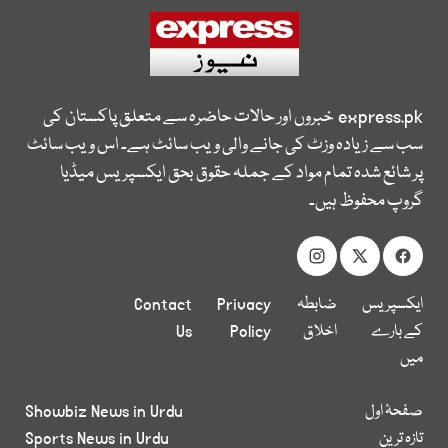
express.pk
خبروں اور حالات حاضرہ سے متعلق پاکستان کی
سب سے زیادہ وزٹ کی جانے والی ویب سائٹ ہے۔ اس ویب سائٹ
پر شائع شدہ تمام مواد کے جملہ حقوق بحق ایکسپریس میڈیا
گروپ محفوظ ہیں۔
ایکسپریس
ضابطہ
Privacy
Contact
کے بارے
اخلاق
Policy
Us
میں
صفحۂ اول
Showbiz News in Urdu
تازہ ترین
Sports News in Urdu