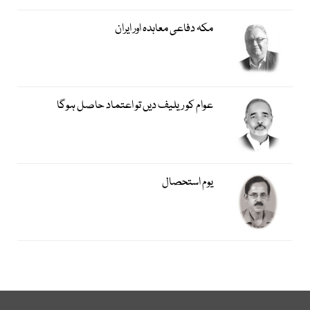
مکہ دفاعی معاہدہ اور ایران
عوام کو ریلیف دیں تو اعتماد حاصل ہوگا
یوم استحصال