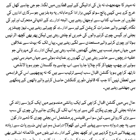
نہ میٹر کا جھنجھٹ نہ بل کی ادائیگی کے لیے قطاروں میں لگنا، جو جی چاہے کھل کے
خرچ کرو، بس کہیں پانچ سو تو کہیں ہزار ادا کرو ماہانہ... یہ وہ بلز ہیں جو سرکاری اداروں کی
نظروں اور حساب کتاب سے اوجھل رہتے ہیں، البتہ ادارے کے انتہائی متحرک اور تیر کی
نگاہ رکھنے والے حضرات کرپشن کے تیر سے ادارے کو چیرتے رہتے ہیں۔ نیوز چینلز پر
بجلی اور گیس چوری کرنے والوں کی خبریں تو چلتی رہتی ہیں لیکن پھر بھی کچھ اثر نہیں
ہوتا اور چوری کرنے والے مستعدی سے لگے رہتے ہیں۔ یہاں تک کہ بہت سے علاقوں
میں جہاں میٹر نصب ہیں بجلی گھنٹوں غائب رہتی ہیں لیکن ادارے کی مہربانی جو
خفیہ دریچوں سے حاضر رہتی ہیں ان گھروں پر عنایت ہوتی ہے جہاں میٹر ہی نہیں
ہوتے اور چھپ چھپاکر کام چلایا جارہا ہے، اب چاہے وہ گلستان جوہر ہو یا لانڈھی،
نارتھ کراچی ہو یا گلشن اقبال سب ایسے ترتیب سے ہیں کہ نہ پوچھیے، اس کی فراہمی
میں تعطل نہیں آتا جب کہ قانونی طور پر کنکشن حاصل کرنے والے ہاتھوں کے پنکھے
ہی جھلتے رہتے ہیں۔
حال ہی میں گلشن اقبال کراچی کے ایک رہائشی منصوبے میں ایک کروڑ سے زائد کی
ماہانہ بجلی کی چوری پکڑی گئی ہے اور یہ اب تک کی پکڑی جانے والی چوری کی سب
سے بڑی کارروائی ہے۔ تین سو اسی فلیٹس پر مشتمل اس بجلی چوری کا ذمے دار کون
ہے، یہ چور دروازہ سب سے پہلے کس نے کھولا؟ دراصل ہم نے اپنی ضروریات سے زیادہ
پیر پھیلانے شروع کردیے ہیں اور کچھ بجلی کے ادارے نے بلوں میں ظالمانہ اضافے بھی