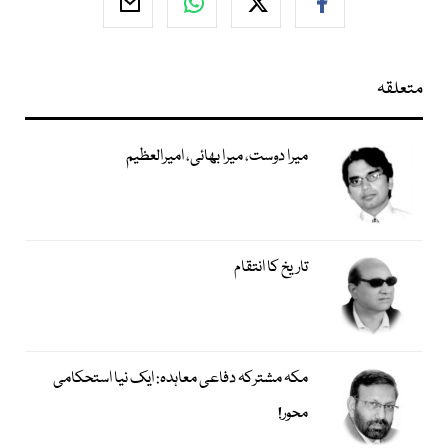
متعلقہ
میرا دوست، میرا بھائی، امیرالعظیم
تاریخ کا انتقام
مکہ مشترکہ دفاعی معاہدہ: ایک نیا استحکامی
محور!