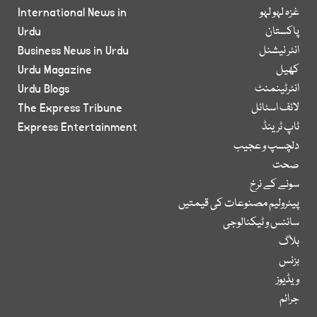
غزہ لہو لہو
International News in
پاکستان
Urdu
انٹر نیشنل
Business News in Urdu
کھیل
Urdu Magazine
انٹرٹینمنٹ
Urdu Blogs
لائف اسٹائل
The Express Tribune
ٹاپ ٹرینڈ
Express Entertainment
دلچسپ و عجیب
صحت
سونے کے نرخ
پیٹرولیم مصنوعات کی قیمتیں
سائنس و ٹیکنالوجی
بلاگ
بزنس
ویڈیوز
جرائم