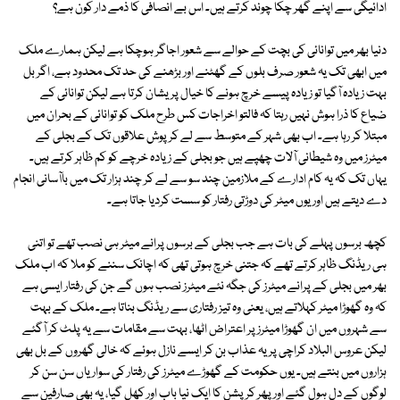
ادائیگی سے اپنے گھر چکا چوند کرتے ہیں۔ اس بے انصافی کا ذمے دار کون ہے؟
دنیا بھر میں توانائی کی بچت کے حوالے سے شعور اجاگر ہوچکا ہے لیکن ہمارے ملک
میں ابھی تک یہ شعور صرف بلوں کے گھٹنے اور بڑھنے کی حد تک محدود ہے، اگر بل
بہت زیادہ آگیا تو زیادہ پیسے خرچ ہونے کا خیال پریشان کرتا ہے لیکن توانائی کے
ضیاع کا ذرا ہوش نہیں رہتا کہ فالتو اخراجات کس طرح ملک کو توانائی کے بحران میں
مبتلا کر رہا ہے۔ اب بھی شہر کے متوسط سے لے کر پوش علاقوں تک کے بجلی کے
میٹرز میں وہ شیطانی آلات چھپے ہیں جو بجلی کے زیادہ خرچے کو کم ظاہر کرتے ہیں۔
یہاں تک کہ یہ کام ادارے کے ملازمین چند سو سے لے کر چند ہزار تک میں باآسانی انجام
دے دیتے ہیں اور یوں میٹر کی دوڑتی رفتار کو سست کردیا جاتا ہے۔
کچھ برسوں پہلے کی بات ہے جب بجلی کے برسوں پرانے میٹر ہی نصب تھے تو اتنی
ہی ریڈنگ ظاہر کرتے تھے کہ جتنی خرچ ہوتی تھی کہ اچانک سننے کو ملا کہ اب ملک
بھر میں بجلی کے پرانے میٹرز کی جگہ نئے میٹرز نصب ہوں گے جن کی رفتار ایسی ہے
کہ وہ گھوڑا میٹر کہلاتے ہیں، یعنی وہ تیز رفتاری سے ریڈنگ بناتا ہے۔ ملک کے بہت
سے شہروں میں ان گھوڑا میٹرز پر اعتراض اٹھا، بہت سے مقامات سے یہ پلٹ کر آگئے
لیکن عروس البلاد کراچی پر یہ عذاب بن کر ایسے نازل ہوئے کہ خالی گھروں کے بل بھی
ہزاروں میں بنتے ہیں۔ یوں حکومت کے گھوڑے میٹرز کی رفتار کی سواریاں سن سن کر
لوگوں کے دل ہول گئے اور پھر کرپشن کا ایک نیا باب اور کھل گیا، یہ بھی صارفین سے