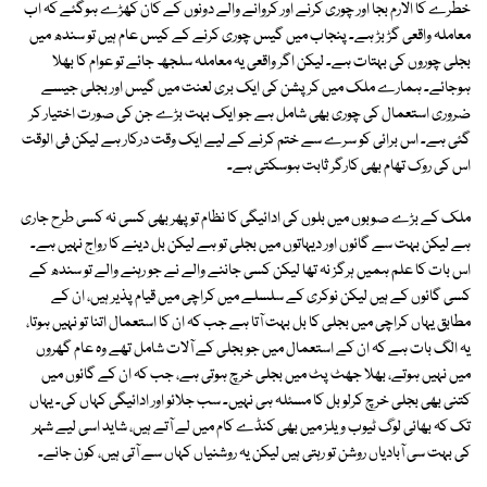
خطرے کا الارم بجا اور چوری کرنے اور کروانے والے دونوں کے کان کھڑے ہوگئے کہ اب
معاملہ واقعی گڑ بڑ ہے۔ پنجاب میں گیس چوری کرنے کے کیس عام ہیں تو سندھ میں
بجلی چوروں کی بہتات ہے۔ لیکن اگر واقعی یہ معاملہ سلجھ جائے تو عوام کا بھلا
ہوجائے۔ ہمارے ملک میں کرپشن کی ایک بری لعنت میں گیس اور بجلی جیسے
ضروری استعمال کی چوری بھی شامل ہے جو ایک بہت بڑے جن کی صورت اختیار کر
گئی ہے۔ اس برائی کو سرے سے ختم کرنے کے لیے ایک وقت درکار ہے لیکن فی الوقت
اس کی روک تھام بھی کارگر ثابت ہوسکتی ہے۔
ملک کے بڑے صوبوں میں بلوں کی ادائیگی کا نظام تو پھر بھی کسی نہ کسی طرح جاری
ہے لیکن بہت سے گائوں اور دیہاتوں میں بجلی تو ہے لیکن بل دینے کا رواج نہیں ہے۔
اس بات کا علم ہمیں ہرگز نہ تھا لیکن کسی جاننے والے نے جو رہنے والے تو سندھ کے
کسی گائوں کے ہیں لیکن نوکری کے سلسلے میں کراچی میں قیام پذیر ہیں، ان کے
مطابق یہاں کراچی میں بجلی کا بل بہت آتا ہے جب کہ ان کا استعمال اتنا تو نہیں ہوتا،
یہ الگ بات ہے کہ ان کے استعمال میں جو بجلی کے آلات شامل تھے وہ عام گھروں
میں نہیں ہوتے، بھلا جھٹ پٹ میں بجلی خرچ ہوتی ہے، جب کہ ان کے گائوں میں
کتنی بھی بجلی خرچ کرلو بل کا مسئلہ ہی نہیں۔ سب جلائو اور ادائیگی کہاں کی۔ یہاں
تک کہ بھائی لوگ ٹیوب ویلز میں بھی کنڈے کام میں لے آتے ہیں، شاید اسی لیے شہر
کی بہت سی آبادیاں روشن تو رہتی ہیں لیکن یہ روشنیاں کہاں سے آتی ہیں، کون جانے۔