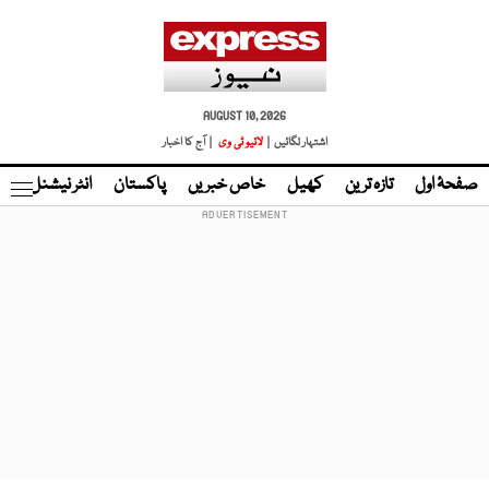
AUGUST 10, 2026
اشتہار لگائیں |
لائیو ٹی وی
| آج کا اخبار
صفحۂ اول
تازہ ترین
کھیل
خاص خبریں
پاکستان
انٹر نیشنل
ٹا