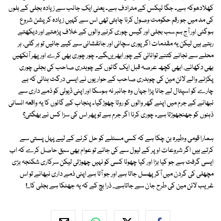
کھلادھوکہ ہے۔ جگا ٹیکس کے مترادف ہے۔ یعنی ایک جانب سے زیادہ بجلی کے بلوں
کی مد میں جو رقم حکومت وصول کرنا چاہتی تھی اس سے کہیں زیادہ کرپشن شروع
ہوگئی اور آج ہم سب بجلی اور گیس چوری کرنے والوں کے خلاف پڑھتے اور دیکھتے
رہتے ہیں لیکن یہ مقدمات اگر پوری سچائی اور جانفشانی سے کیے جائیں تو ہر گلی، ہر
محلے سے نجانے کتنے توانائی کے چور ابھریںگے۔ چور چوری بھی کرے اور پھر آنکھیں
بھی دکھائے، ابھی کچھ عرصہ قبل ایک گائوں کے چوہدری صاحب کی بجلی چوری
پکڑنے والے لائن مین کی چوہدری صاحب کے حواریوں نے ایسی درگت بنائی کہ بے
چارے کو اسپتال لے جانا پڑا جہاں وہ جانبر نہ ہوسکا اور اپنی ڈیوٹی کو ذمے داری سے
نبھانے کے جرم میں اپنے گھر والوں کو روتا چھوڑگیا۔ پنجاب کے گائوں کا یہ واقعہ انسانی
ذہنوں کو جھنجھوڑتا ہے۔ چوری کرنا اگر جرم ہے تو پھر اس کی سزا کس نے بھگتی؟
ہمارا قومی وطیرہ بن چکا ہے کہ کسی مسئلے کو حل کرنے کے لیے پہل پستی سے
کرتے ہیں اگر شروعات اوپر کے لیول سے کی جائے تو عوام بھی سبق حاصل کرے کہ اب
ایسی گرفت ہے جو کیا بڑا اور کیا چھوٹا کسی کو نہیں چھوڑتی لیکن سرکاری شکنجہ بڑی
مچھلی کی گردن میں آکر پھسل جاتا ہے اور جو آتا ہے اپنی ذمے داری نبھانے تو اس
غریب لائن مین کی طرح جان سے جاتاہے... ذرا بچ کے کہ یہ جھٹکا ہے بجلی کا...!