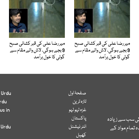
میر رضا علی کی قبر کشائی صبح
میر رضا علی کی قبر کشائی صبح
9 بجے ہوگی، لاش والے مقام سے
9 بجے ہوگی، لاش والے مقام سے
گولی کا خول برآمد
گولی کا خول برآمد
صفحۂ اول
 Urdu
تازہ ترین
rdu
غزہ لہو لہو
ws in
پاکستان
کی سب سے زیادہ
انٹر نیشنل
 Urdu
 تمام مواد کے
کھیل