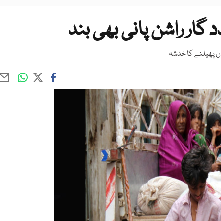
د گار راشن پانی بھی بند
اں پھیلنے کا خدشہ