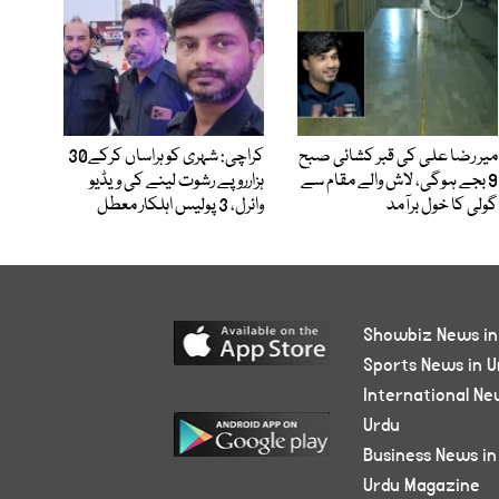
میر رضا علی کی قبر کشائی صبح
کراچی: شہری کو ہراساں کرکے30
9 بجے ہوگی، لاش والے مقام سے
ہزارروپے رشوت لینے کی ویڈیو
گولی کا خول برآمد
وائرل، 3 پولیس اہلکار معطل
Showbiz News in
Sports News in U
International Ne
Urdu
Business News in
Urdu Magazine