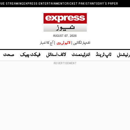
IVE STREAMING
EXPRESS ENTERTAINMENT
CRICKET PAKISTAN
TODAY'S PAPER
AUGUST 07, 2026
اشتہار لگائیں |
لائیو ٹی وی
| آج کا اخبار
ر نیشنل
ٹاپ ٹرینڈ
انٹرٹینمنٹ
لائف اسٹائل
فیکٹ چیک
صحت