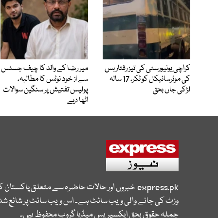
کراچی یونیورسٹی کی تیز رفتار بس
میر رضا کے والد کا چیف جسٹس
کی موٹرسائیکل کو ٹکر، 17 سالہ
سے از خود نوٹس کا مطالبہ،
لڑکی جاں بحق
پولیس تفتیش پر سنگین سوالات
اٹھا دیے
express.pk
خبروں اور حالات حاضرہ سے متعلق پاکستان 
وزٹ کی جانے والی ویب سائٹ ہے۔ اس ویب سائٹ پر شائع شدہ
جملہ حقوق بحق ایکسپریس میڈیا گروپ محفوظ ہیں۔