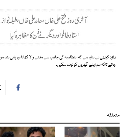
داؤد کچھی نے بتایا ہے کہ انتظامیہ کی جانب سے ملنے والا کھانا اور پانی بند ہو
جائے تاکہ ہم اپنے گھروں کو لوٹ سکیں۔
متعلقہ