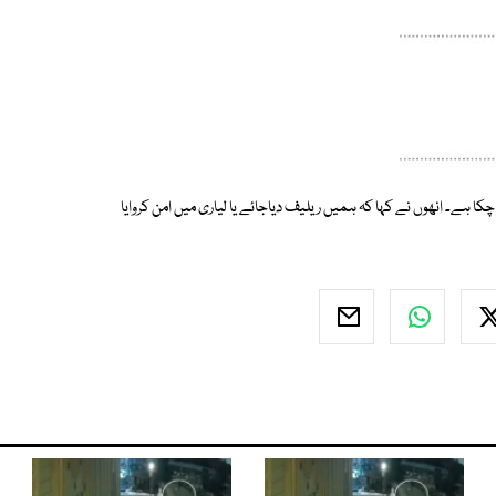
 چکا ہے۔ انھوں نے کہا کہ ہمیں ریلیف دیاجائے یا لیاری میں امن کروایا