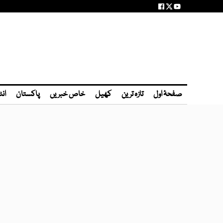
صفحۂ اول
تازہ ترین
کھیل
خاص خبریں
پاکستان
انٹ