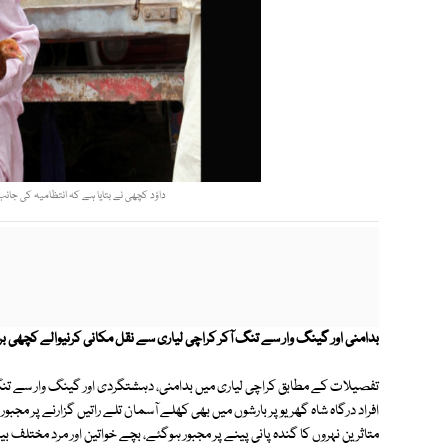
داؤد کچھی نے بتایا ہے کہ انتظامیہ کی جانب س
بدامنی اور گینگ وار سے تنگ آکر کراچی لیاری سے نقل مکانی کرنیوالے کچھی براد
تفصیلات کے مطابق کراچی لیاری میں بدامنی، دہشتگردی اور گینگ وار سے تنگ آ
افراد درگاہ شاہ گھریو پر بارشوں میں بھی کھلے آسمان تلے راتیں گزارنے پر مجبور
متاثرین نہروں کا گندہ پانی پینے پر مجبور ہوگئے، بچے خواتین اور مرد مختلف بی