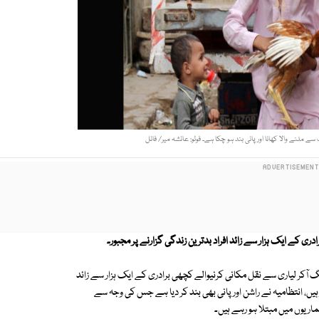
ے ملنے والا کھانا اور پانی بند ہو چکا ہے۔ فوٹو: عائشہ میر/ فائل
ری کے ایک ہزار سے زائد افراد بدترین زندگی گزارنے پر مجبور۔
کر لیاری سے نقل مکانی کرنیوالے کچھی برادری کے ایک ہزار سے زائد
 ہیں، انتظامیہ نے راشن اور پانی بھی بند کر دیا ہے جس کی وجہ سے
ماریوں میں مبتلا ہو رہے ہیں۔