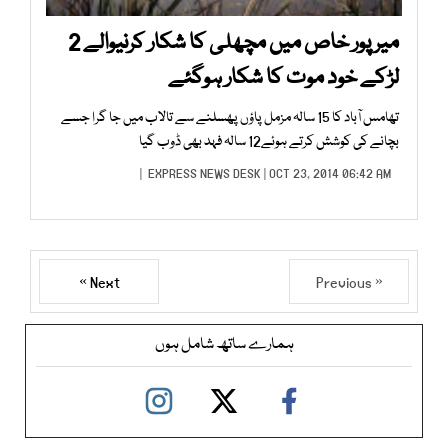
میر پور خاص میں مچھلی کا شکار کرنیوالے 2
لڑکے خود موت کا شکار ہوگئے
تھامس آباد کا 15 سالہ مزمل پاؤں پھسلنے سے تالاب میں جا گرا جسے
بچانے کی کوشش کرتے ہوئے12 سالہ فہد بھی ڈوب گیا
EXPRESS NEWS DESK
| OCT 23, 2014 06:42 AM |
Next »
« Previous
ہمارے ساتھ شامل ہوں