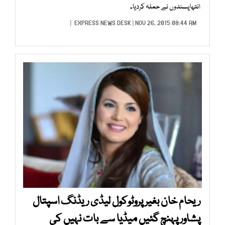
انتہاپسندوں نے حملہ کردیا۔
EXPRESS NEWS DESK
| NOV 26, 2015 08:44 AM |
ریحام خان بغیر پروٹوکول لیڈی ریڈنگ اسپتال
پشاور پہنچ گئیں میڈیا سے بات نہیں کی