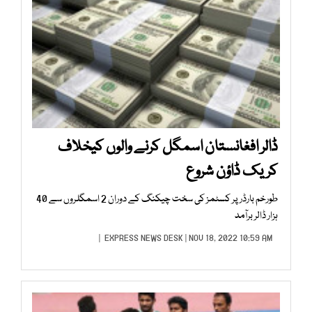
ڈالر افغانستان اسمگل کرنے والوں کیخلاف
کریک ڈاؤن شروع
طورخم بارڈر پر کسٹمز کی سخت چیکنگ کے دوران 2 اسمگلروں سے 40
ہزار ڈالر برآمد
EXPRESS NEWS DESK
| NOV 18, 2022 10:59 AM |