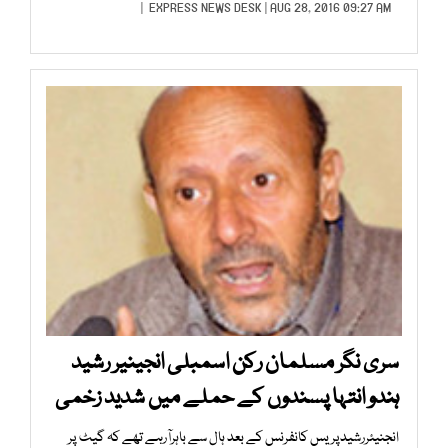
EXPRESS NEWS DESK
| AUG 28, 2016 09:27 AM |
سری نگر مسلمان رکن اسمبلی انجینیر رشید
ہندو انتہا پسندوں کے حملے میں شدید زخمی
انجنیئررشیدپریس کانفرنس کے بعد ہال سے باہرآرہے تھے کہ گیٹ پر