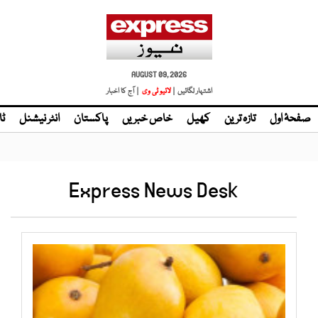
AUGUST 09, 2026
اشتہار لگائیں |
لائیو ٹی وی
| آج کا اخبار
صفحۂ اول
تازہ ترین
کھیل
خاص خبریں
پاکستان
انٹر نیشنل
ٹا
Express News Desk