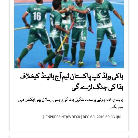
ہاکی ورلڈ کپ پاکستان ٹیم آج ہالینڈ کیخلاف
بقا کی جنگ لڑے گی
پابندی ختم ہونے پر عماد شکیل بٹ کی واپسی،ارسلان بھی ایکشن میں
ہوںگے
EXPRESS NEWS DESK
| DEC 09, 2018 09:36 AM |