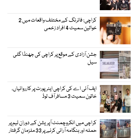
کراچی: فائرنگ کے مختلف واقعات میں 2
خواتین سمیت 4 افراد زخمی
جشن آزادی کے موقع پر کراچی کی جھنڈا گلی
سیل
ایف آئی اے کی کراچی ایئرپورٹ پر کارروائیاں،
خاتون سمیت 3 مسافر آف لوڈ
کراچی میں انکروچمنٹ آپریشن کے دوران ٹیم پر
حملہ اور ہنگامہ آرائی کرنے پر 33 ملزمان گرفتار