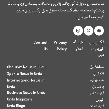
سب سے زیادہ وزٹ کی جانے والی ویب سائٹ ہے۔ اس ویب سائٹ
پر شائع شدہ تمام مواد کے جملہ حقوق بحق ایکسپریس میڈیا
گروپ محفوظ ہیں۔
ایکسپریس
ضابطہ
Privacy
Contact
کے بارے
اخلاق
Policy
Us
میں
صفحۂ اول
Showbiz News in Urdu
تازہ ترین
Sports News in Urdu
غزہ لہو لہو
International News in
پاکستان
Urdu
Business News in Urdu
انٹر نیشنل
Urdu Magazine
کھیل
Urdu Blogs
انٹرٹینمنٹ