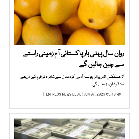
رواں سال پہلی بار پاکستانی آم زمینی راستے
سے چین جائیں گے
لاجسٹکس انٹرپرائز چونسہ آموں کو ملتان سے شاہراہ قراقرم کے ذریعے
تاشقرغان بھیجے گی
EXPRESS NEWS DESK
| JUN 07, 2023 09:46 AM |