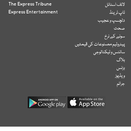
The Express Tribune
لائف اسٹائل
Express Entertainment
ٹاپ ٹرینڈ
دلچسپ و عجیب
صحت
سونے کے نرخ
پیٹرولیم مصنوعات کی قیمتیں
سائنس و ٹیکنالوجی
بلاگ
بزنس
ویڈیوز
جرائم