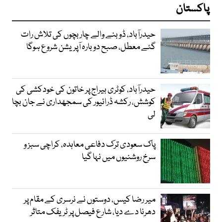
پاکستان
حیدرآباد، ڈوبنے والے چار بچوں کی تلاش رات
گئے معطل، صبح دوبارہ آپریشن شروع ہوگا
حیدرآباد، کوٹری بیراج پر خاتون کی خودکشی کی
کوشش، رکشہ ڈرائیور کی سمجھداری نے جان بچا
لی
پاک سعودی ترک دفاعی معاہدہ، کراچی سبز و
سرخ روشنیوں میں نہا گیا
میر رضا کیس، دوستوں نے نرسری کے مقام پر
دھرنا دے دیا، شارع فیصل پر ٹریفک متاثر