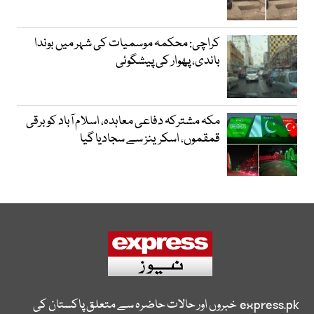
کراچی: محکمہ موسمیات کی شہر میں بوندا
باندی، پھوار کی پیشگوئی
مکہ مشترکہ دفاعی معاہدہ، اسلام آباد کو برقی
قمقموں، اسکرینز سے سجادیا گیا
express.pk
خبروں اور حالات حاضرہ سے متعلق پاکستان کی