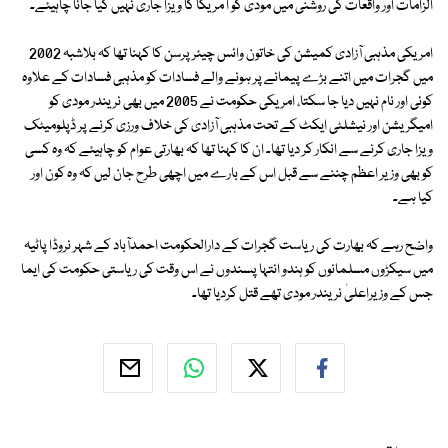
الزامات اور واقعات کی روشنی میں مودی کو ا مریکا کا ویزا جاری نہیں کیا جانا چاہیئے۔
امریکی مذہبی آزادی کمیشن کی خاتون وائس چیئر پرسن کا کہنا تھا کہ بلاشبہ 2002
میں گجرات میں اتنے بڑے پیمانے پر ہونے والے فسادات کو مذہبی فسادات کے علاوہ
کوئی اور نام نہیں دیا جا سکتا، امریکی حکومت نے 2005 میں بھی نریندر مودی کو
امیگریشن اور نیشلٹی ایکٹ کے تحت مذہبی آزادی کی خلاف ورزی کرنے پر ڈپلومیٹک
ویزا جاری کرنے سے انکار کر دیا تھا۔ ان کا کہنا تھا کہ بھارتی عوام کو چاہیئے کہ وہ کسی
کو بھی وزیر اعظم چننے سے قبل اس کے بارے میں اچھی طرح جان لیں کہ وہ کون اور
کیا ہے۔
واضح رہے کہ بھارت کی ریاست گجرات کے دارالحکومت احمدآباد کے شہر نروڈا پاٹیہ
میں سیکڑوں مسلمانوں کو ہندو انتہا پسندوں نے اس وقت کی ریاستی حکومت کی ایما
جس کے وزیراعلیٰ نریندر مودی تھے قتل کردیا تھا۔