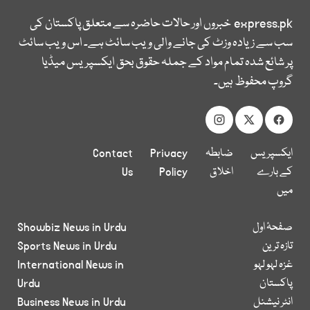
express.pk
خبروں اور حالات حاضرہ سے متعلق پاکستان کی
سب سے زیادہ وزٹ کی جانے والی ویب سائٹ ہے۔ اس ویب سائٹ
پر شائع شدہ تمام مواد کے جملہ حقوق بحق ایکسپریس میڈیا
گروپ محفوظ ہیں۔
ایکسپریس
ضابطہ
Privacy
Contact
کے بارے
اخلاق
Policy
Us
میں
صفحۂ اول
Showbiz News in Urdu
تازہ ترین
Sports News in Urdu
غزہ لہو لہو
International News in
پاکستان
Urdu
انٹر نیشنل
Business News in Urdu