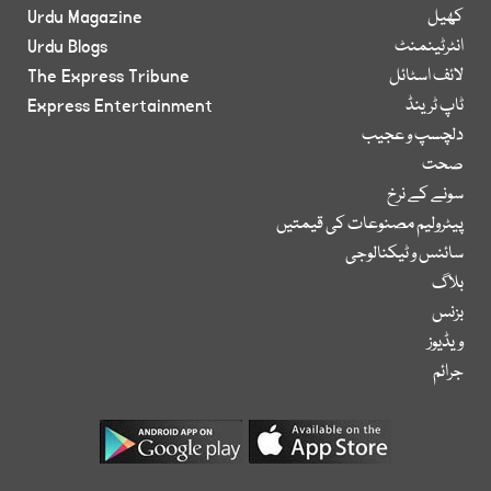
کھیل
Urdu Magazine
انٹرٹینمنٹ
Urdu Blogs
لائف اسٹائل
The Express Tribune
ٹاپ ٹرینڈ
Express Entertainment
دلچسپ و عجیب
صحت
سونے کے نرخ
پیٹرولیم مصنوعات کی قیمتیں
سائنس و ٹیکنالوجی
بلاگ
بزنس
ویڈیوز
جرائم