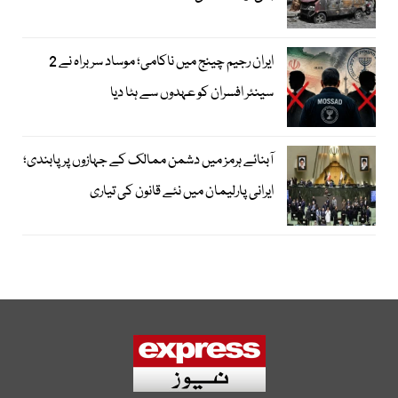
ایران رجیم چینج میں ناکامی؛ موساد سربراہ نے 2
سینئر افسران کو عہدوں سے ہٹا دیا
آبنائے ہرمز میں دشمن ممالک کے جہازوں پر پابندی؛
ایرانی پارلیمان میں نئے قانون کی تیاری