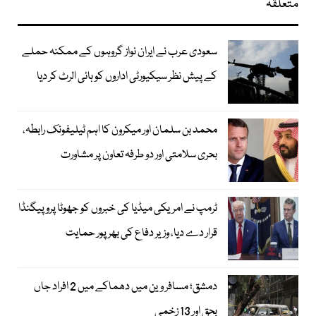
متعلقہ
سعودی عرب نے ایران نواز گروہوں کے ممکنہ حملے
کے پیش نظر سیکیورٹی اداروں کو ہائی الرٹ کر دیا
محمد بن سلمان اور میکرون کا اہم ٹیلیفونک رابطہ،
بحری سلامتی اور دو طرفہ تعاون پر مشاورت
ٹرمپ نے امریکی میڈیا کی خبروں کو جھوٹا پروپیگنڈا
قرار دے دیا، وزیر دفاع کی بھرپور حمایت
دمشق؛ مسافر وین میں دھماکے میں 2 افراد جاں
بحق اور 13 زخمی