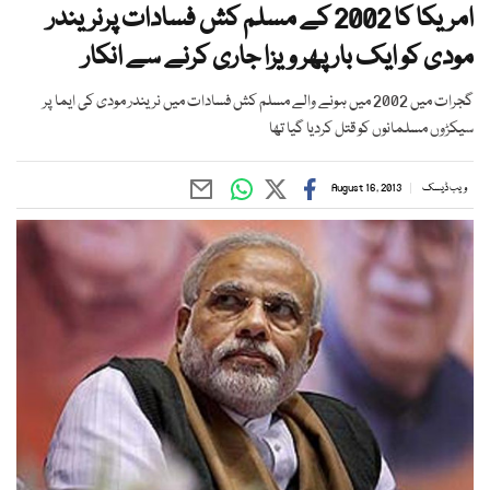
امریکا کا 2002 کے مسلم کش فسادات پرنریندر
مودی کو ایک بار پھر ویزا جاری کرنے سے انکار
گجرات میں 2002 میں ہونے والے مسلم کش فسادات میں نریندر مودی کی ایما پر
سیکڑوں مسلمانوں کو قتل کردیا گیا تھا
ویب ڈیسک
August 16, 2013