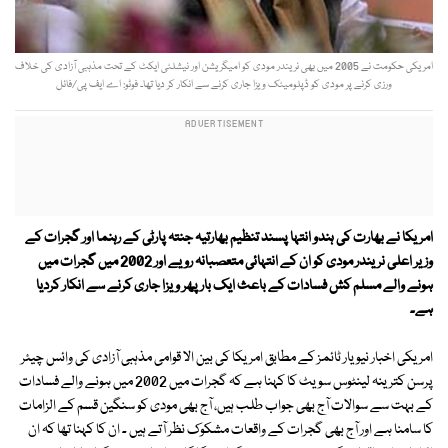
امریکی حکومت نے 2005 میں بھی نریندر مودی کو امیگریشن اور نیشلٹی ایکٹ کے تحت مذہبی آزادی کی خلاف
ورزی کرنے پر مودی کو ڈپلومیٹک ویزا جاری کرنے سے انکار کر دیا تھا۔ فوٹو: اے ایف پی/فائل
امریکا نے بھارت کی ہندو انتہا پسند تنظیم بھارتیہ جنتہ پارٹی کے رہنما اور گجرات کے
وزیر اعلی نریندر مودی کو ان کے انتہائی متعصبانہ رویے اور 2002 میں گجرات میں
ہونے والے مسلم کش فسادات کے باعث ایک بار پھر ویزا جاری کرنے سے انکار کردیا
ہے۔
امریکی اخبار نیو یار ٹائمز کے مطابق امریکا کی بین الا قوامی مذہبی آزادی کی وائس چیئر
پرسن کترینہ لینٹوس سویٹ کا کہنا ہے کہ گجرات میں 2002 میں ہونے والے فسادات
کے بہت سے سوالات آج بھی جواب طلب ہیں، آج بھی مودی کو سنگین قسم کے الزامات
کا سامنا ہے اور آج بھی گجرات کے واقعات مشکوک نظر آتے ہیں ۔ ان کا کہنا تھا کہ ان