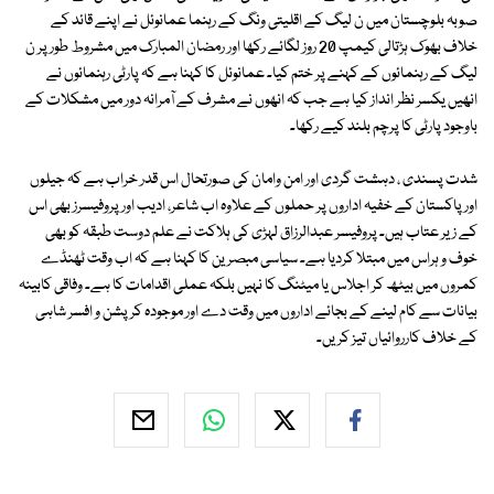
صوبہ بلوچستان میں ن لیگ کے اقلیتی ونگ کے رہنما عمانوئل نے اپنے قائد کے
خلاف بھوک ہڑتالی کیمپ 20 روز لگائے رکھا اور رمضان المبارک میں مشروط طور پر ن
لیگ کے رہنمائوں کے کہنے پر ختم کیا۔ عمانوئل کا کہنا ہے کہ پارٹی رہنمائوں نے
انھیں یکسر نظر انداز کیا ہے جب کہ انھوں نے مشرف کے آمرانہ دور میں مشکلات کے
باوجود پارٹی کا پرچم بلند کیے رکھا۔
شدت پسندی ، دہشت گردی اور امن وامان کی صورتحال اس قدر خراب ہے کہ جیلوں
اور پاکستان کے خفیہ اداروں پر حملوں کے علاوہ اب شاعر، ادیب اور پروفیسرز بھی اس
کے زیر عتاب ہیں۔ پروفیسر عبدالرزاق لہڑی کی ہلاکت نے علم دوست طبقہ کو بھی
خوف و ہراس میں مبتلا کردیا ہے۔ سیاسی مبصرین کا کہنا ہے کہ اب وقت ٹھنڈے
کمروں میں بیٹھ کر اجلاس یا میٹنگ کا نہیں بلکہ عملی اقدامات کا ہے۔ وفاقی کابینہ
بیانات سے کام لینے کے بجائے اداروں میں وقت دے اور موجودہ کرپشن و افسر شاہی
کے خلاف کارروائیاں تیز کریں۔