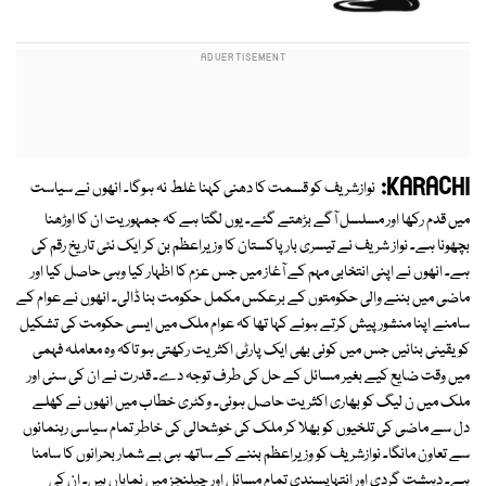
KARACHI:
نوازشریف کو قسمت کا دھنی کہنا غلط نہ ہوگا۔ انھوں نے سیاست
میں قدم رکھا اور مسلسل آگے بڑھتے گئے۔ یوں لگتا ہے کہ جمہوریت ان کا اوڑھنا
بچھونا ہے۔ نواز شریف نے تیسری بار پاکستان کا وزیراعظم بن کر ایک نئی تاریخ رقم کی
ہے۔ انھوں نے اپنی انتخابی مہم کے آغاز میں جس عزم کا اظہار کیا وہی حاصل کیا اور
ماضی میں بننے والی حکومتوں کے برعکس مکمل حکومت بنا ڈالی۔ انھوں نے عوام کے
سامنے اپنا منشور پیش کرتے ہوئے کہا تھا کہ عوام ملک میں ایسی حکومت کی تشکیل
کو یقینی بنائیں جس میں کوئی بھی ایک پارٹی اکثریت رکھتی ہو تاکہ وہ معاملہ فہمی
میں وقت ضایع کیے بغیر مسائل کے حل کی طرف توجہ دے۔ قدرت نے ان کی سنی اور
ملک میں ن لیگ کو بھاری اکثریت حاصل ہوئی۔ وکٹری خطاب میں انھوں نے کھلے
دل سے ماضی کی تلخیوں کو بھلا کر ملک کی خوشحالی کی خاطر تمام سیاسی رہنمائوں
سے تعاون مانگا۔ نوازشریف کو وزیراعظم بننے کے ساتھ ہی بے شمار بحرانوں کا سامنا
ہے۔ دہشت گردی اور انتہاپسندی تمام مسائل اور چیلنجز میں نمایاں ہیں۔ ان کی