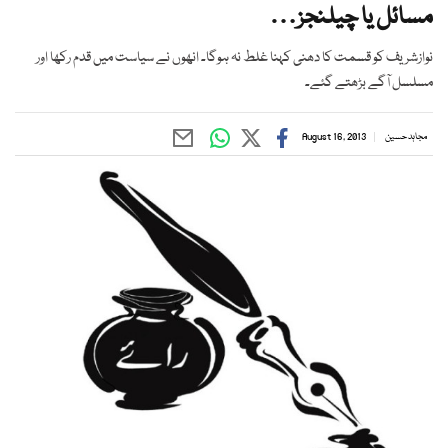
مسائل یا چیلنجز…
نوازشریف کو قسمت کا دھنی کہنا غلط نہ ہوگا۔ انھوں نے سیاست میں قدم رکھا اور
مسلسل آگے بڑھتے گئے۔
مجاہد حسین
August 16, 2013