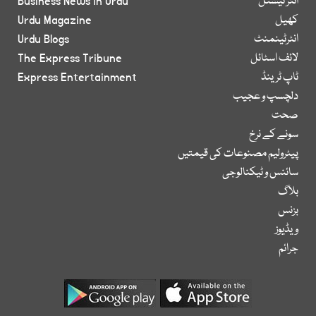
انٹر نیشنل
Business News in Urdu
کھیل
Urdu Magazine
انٹرٹینمنٹ
Urdu Blogs
لائف اسٹائل
The Express Tribune
ٹاپ ٹرینڈ
Express Entertainment
دلچسپ و عجیب
صحت
سونے کے نرخ
پیٹرولیم مصنوعات کی قیمتیں
سائنس و ٹیکنالوجی
بلاگ
بزنس
ویڈیوز
جرائم