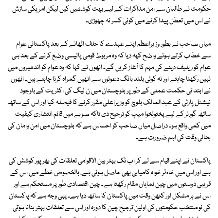
حکومت نے طالبان سے امن مذاکرات کے لیے بہت کوششیں کیں لیکن امریکی سازش
نے اس میں تعطل پیدا کرنے میں کوئی کسر نہ چھوڑی۔
میاں صاحب نے بطور وزیراعظم اپنے عہدے کا حلف اٹھانے کے بعد پاکستانی عوام
سے خطاب کرتے ہوئے واضح کہہ دیا کہ وہ مربوط قومی پالیسی وضع کرنے کے بعد ہی
عوام کو ریلیف دینے کی مہم کا آغاز کریں گے۔ انھوں نے کہا کہ وہ عوام کو اندھیروں میں
نہیں رکھنا چاہتے اور نہ کوئی بلند بانگ دعوئوں سے انھیں گمراہ کرنا چاہتے ہیں۔ انھوں
نے ابتدائی حکمت عملی کے طور پر بلوچستان میں ن لیگ کی اکثریت کے باوجود
نیشنل پارٹی کے عبدالمالک بلوچ کو وزیراعلیٰ مقرر کرنے کا فیصلہ کیا اور اس کے ساتھ
ساتھ گورنر کے لیے پختونخوا میپ کو ترجیح دی تاکہ صوبے میں قائم انتشاری کیفیت
میں کمی واقع ہو۔ دراصل میاں صاحب کو احساس ہے کہ بلوچستان میں امن وامان کی
بحالی وقت کی اہم ضرورت ہے۔
پاکستان نے اپنے قیام سے لے کر اب تک بہتر بین الاقوامی تعلقات کی بھرپور کوشش کی
ہے اور اس میں خاطر خواہ کامیابی بھی حاصل ہوئی ہے، بالخصوص خطے میں اس کے
قریبی دوستوں میں چین نمایاں مقام رکھتا ہے۔ چین اقتصادی طور پر مستحکم ہے اور
اس نے ہر مشکل اور کٹھن وقت میں پاکستان کا ساتھ دیا ہے۔ یہی وجہ ہے کہ پاکستان
کی نو منتخب حکومتوں کی اولین ترجیح چین کا دورہ اور اس سے تعلقات بہتر بنانا ہوتی