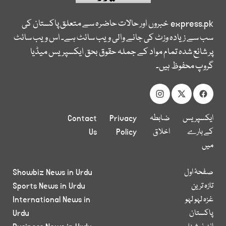
express.pk
خبروں اور حالات حاضرہ سے متعلق پاکستان کی
سب سے زیادہ وزٹ کی جانے والی ویب سائٹ ہے۔ اس ویب سائٹ
پر شائع شدہ تمام مواد کے جملہ حقوق بحق ایکسپریس میڈیا
گروپ محفوظ ہیں۔
ایکسپریس
ضابطہ
Privacy
Contact
کے بارے
اخلاق
Policy
Us
میں
صفحۂ اول
Showbiz News in Urdu
تازہ ترین
Sports News in Urdu
غزہ لہو لہو
International News in
پاکستان
Urdu