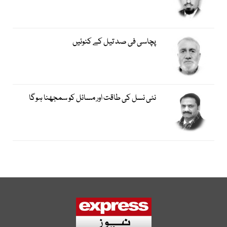
پچاسی فی صد تیل کے کنوئیں
نئی نسل کی طاقت اور مسائل کو سمجھنا ہوگا