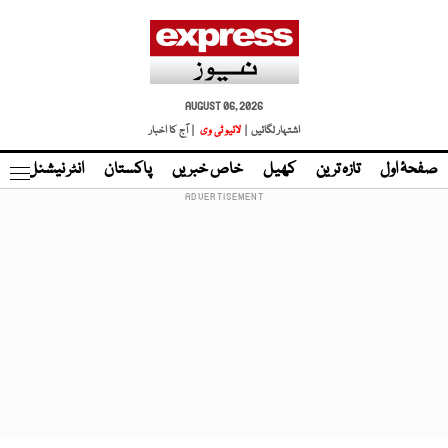
AUGUST 06, 2026
اشتہار لگائیں |
لائیو ٹی وی
| آج کا اخبار
صفحۂ اول
تازہ ترین
کھیل
خاص خبریں
پاکستان
انٹر نیشنل
ٹا