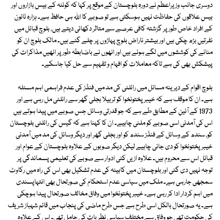
دوسری جانب وزیراعظم نے دورہ بلوچستان کے موقع پر کہا کہ کوئٹہ کے بیس بازاروں اور
بیس علاقوں کی حفاظت نہیں ہوسکتی ہے تو صوبے کا اﷲ ہی حافظ ہے۔ ہزارہ ٹائون
کے افراد خاص طور پر گزشتہ کافی عرصے سے متاثر دکھائی دیتے ہیں، بلوچ قبائل میں
نفرتیں بڑھ چکی ہیں اور بیشتر ناراض بلوچ پہاڑوں پر چلے گئے ہیں۔ مالک بلوچ ان کو
منانے کی کوششوں میں لگے ہوئے ہیں اور انھوں نے باضابطہ طور پر انھیں مذاکرات کی
پیشکش بھی کی ہے تاکہ معاملات کو افہام و تفہیم سے حل کیا جاسکے۔
بلوچ اقوام کے دیرینہ مسائل میں رائلٹی کی مد میں فنڈز کی عدم فراہمی اہم مسئلہ
ہے۔ ان کا موقف ہے کہ خیبر پختونخوا کو تربیلا بجلی گھر سے رائلٹی مل رہی ہے اور
1973 کے آئین کے مطابق طے ہے کہ جو قدرتی وسائل جس صوبے میں پیدا ہوتے ہیں
اس کی آمدنی اسی صوبے کو ملنی چاہیے۔ ان کا کہنا ہے کہ گیس کی رائلٹی بلوچستان
کو، سندھ کے وسائل کے فنڈز سندھ کو اور بجلی گھر اور دیگر وسائل کی مد میں آمدنی
خیبر پختونخوا کو دی جانی چاہیے لیکن دیگر صوبوں کے علاوہ بلوچستان کے عوام اور
قبائل اس سے محروم ہیں۔ علاوہ ازیں کئی ادوار سے صوبے کی تعلیمی پسماندگی پر
توجہ نہیں دی گئی اور بلوچستان میں کابینہ کی عدم تشکیل بھی اس کی راہ میں رکاوٹ
سمجھی جارہی ہے۔ ملک میں سیاسی عدم استحکام کی صورتحال بھی انتہاپسندی
میں اہم کردار ادا کر رہی ہے۔ خیبر پختونخوا میں وفاق مخالف صورتحال پیدا ہوچکی
ہے۔ یہ صورتحال بالکل اسی طرح ہے جس طرح ماضی کی پنجاب میں قائم شہباز شریف
کی حکومت تھی جو وفاق سے مختلف سیاسی نظریات کی حامل تھی۔ اس کے علاوہ