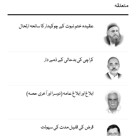
متعلقہ
عقیدہ ختم نبوت کے چوکیدار کا سانحہ ارتحال
کراچی کی بدحالی کے ذمے دار
ابلاغ اور ابلاغِ عامہ (دوسرا اور آخری حصہ)
قرض کی قلیل مدت کی سہولت