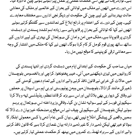
ہے۔ نوازشریف نے بھی اسی حکمت عملی پر عمل پیرا ہوتے ہوئے چین کا دورہ کیا۔
اس دورے میں انھوں نے ملک میں توانائی کے بحران کے خاتمے اور ملک کی معاشی
حالت بہتر بنانے کے لیے چین کی حکومت اور دیگر نجی اداروں سے مختلف معاہدے
کیے۔ چین کے دورے کے اختتام پر ذرائع ابلاغ کے نمائندوں سے گفتگو کرتے ہوئے
انھوں نے کہا کہ توانائی کے بحران پر قابو پانے سے زیادہ اہم تشدد پسندی اور دہشت
گردی پر قابو پانا ہے۔ ملک میں امن و امان کی صورتحال کی بہتری کے لیے اداروں کے
ساتھ ساتھ پوری قوم کو مل کر کام کرنا ہوگا۔ انھوں نے کہا کہ ملک میں انتشار کی وجہ
سے معاشی ترقی کو پنپنے کا موقع نہیں مل رہا۔
میاں صاحب کی حکومت کے ابتدائی ایام میں دہشت گردی اور انتہا پسندی کی
کارروائیوں میں تیزی دیکھنے میں آئی۔ خیبر پختونخوا، کراچی اور بالخصوص بلوچستان
میں حالات کی خرابی نے قانون نافذ کرنے والے اداروں کے تمام دعووں کو مٹی کے
ڈھیرکی مانند گرا ڈالا۔ بلوچستان میں وومن یونیورسٹی اور بی ایم سی اسپتال پر حملوں
نے وفاق کی دیواریں بھی ہلاڈالیں اور اس سے بڑھ کر قائداعظم ریذیڈنسی تہہ و بالا کرنا
سیکیورٹی فورسز کے لیے سوالیہ نشان بن گیا۔ وفاقی وزیرداخلہ اس صورتحال پر برہم
ہوئے لیکن بلوچستان کے سیکیورٹی چیف نے اس موقع پر مضحکہ خیز بیان دے ڈالا کہ
ہمیں واقعے کی پیشگی اطلاع نہیں تھی۔ بیان کسی عام آدمی یا کسی معمولی اہلکار کا
ہوتا تو خیر تھی لیکن ذمے دار کا غیر ذمے دارانہ بیان غمازی کرتا ہے کہ قانون نافذ کرنے
والے اداروں کے سربراہ ٹھنڈے کمروں میں بیٹھ کر حکمت عملی تیار کرتے ہیں۔