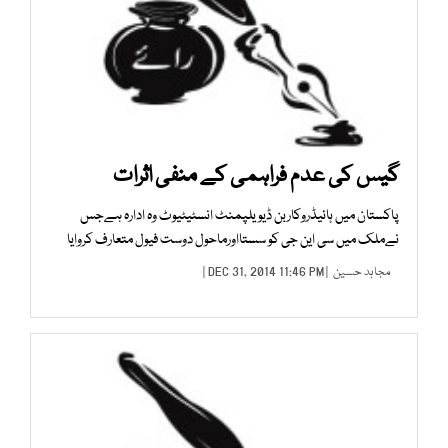
گیس کی عدم فراہمی کے منفی اثرات
پاکستان میں ہائیڈروکاربن ڈیویلپمنٹ انسٹیٹیوٹ وہ ادارہ ہےجس
نےملک میں سی این جی کو سستااورماحول دوست فیول متعارف کروایا
مجاہد حسین
| DEC 31, 2014 11:46 PM |