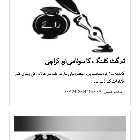
ٹارگٹ کلنگ کا سونامی اور کراچی
گزشتہ سال نو منتخب وزیر اعظم میاں نواز شریف نے حالات کی بہتری کے
اقدامات کے لیے ۔۔۔
مجاہد حسین
| SEP 24, 2014 11:50 PM |