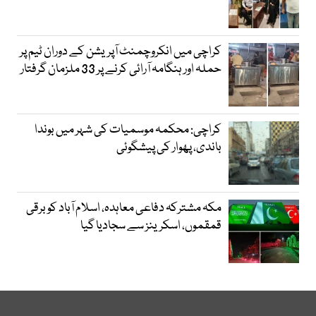
کراچی میں انکروچمنٹ آپریشن کے دوران ٹیم پر
حملہ اور ہنگامہ آرائی کرنے پر 33 ملزمان گرفتار
کراچی: محکمہ موسمیات کی شہر میں بوندا
باندی، پھوار کی پیشگوئی
مکہ مشترکہ دفاعی معاہدہ، اسلام آباد کو برقی
قمقموں، اسکرینز سے سجادیا گیا