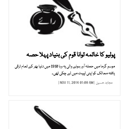
پولیو کا خاتمہ توانا قوم کی بنیاد پہلا حصہ
موسم گرما میں حملہ آور ہونے والی یہ وبا 1910 میں دنیا بھر کے تمام ترقی
یافتہ ممالک کو اپنی لپیٹ میں لے چکی تھی۔
مجاہد حسین
| NOV 11, 2014 01:08 AM |