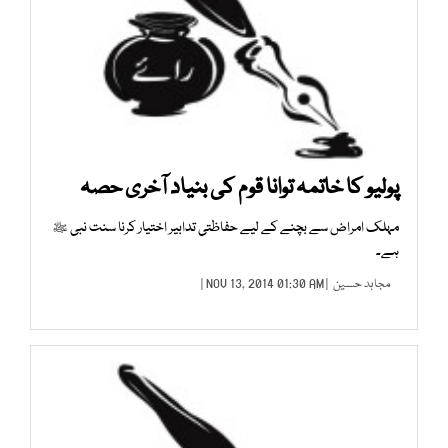
پولیو کا خاتمہ توانا قوم کی بنیاد آخری حصہ
مہلک امراض سے بچنے کے لیے حفاظتی تدابیر اختیار کرنا سنت نبی ﷺ
ہے۔
مجاہد حسین
| NOV 13, 2014 01:30 AM |