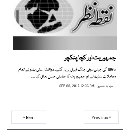
جمہوریت اور کچا پنکچر
1965 کی جیتی ہوئی جنگ ٹیبل پر ہار گئے۔ ذوالفقار علی بھٹو نے تمام
معاملات سنبھالے اور جمہوریت کا حقیقی حسن بحال کیا۔۔۔
مجاہد حسین
| SEP 09, 2014 12:36 AM |
Next »
« Previous