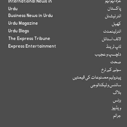
غزہ لہو لہو
International News in
پاکستان
Urdu
Business News in Urdu
انٹر نیشنل
Urdu Magazine
کھیل
Urdu Blogs
انٹرٹینمنٹ
The Express Tribune
لائف اسٹائل
Express Entertainment
ٹاپ ٹرینڈ
دلچسپ و عجیب
صحت
سونے کے نرخ
پیٹرولیم مصنوعات کی قیمتیں
سائنس و ٹیکنالوجی
بلاگ
بزنس
ویڈیوز
جرائم