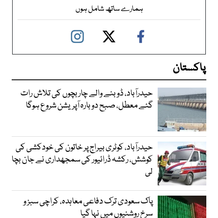
ہمارے ساتھ شامل ہوں
پاکستان
حیدرآباد، ڈوبنے والے چار بچوں کی تلاش رات
گئے معطل، صبح دوبارہ آپریشن شروع ہوگا
حیدرآباد، کوٹری بیراج پر خاتون کی خودکشی کی
کوشش، رکشہ ڈرائیور کی سمجھداری نے جان بچا
لی
پاک سعودی ترک دفاعی معاہدہ، کراچی سبز و
سرخ روشنیوں میں نہا گیا