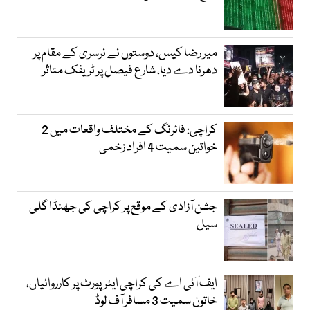
میر رضا کیس، دوستوں نے نرسری کے مقام پر
دھرنا دے دیا، شارع فیصل پر ٹریفک متاثر
کراچی: فائرنگ کے مختلف واقعات میں 2
خواتین سمیت 4 افراد زخمی
جشن آزادی کے موقع پر کراچی کی جھنڈا گلی
سیل
ایف آئی اے کی کراچی ایئرپورٹ پر کارروائیاں،
خاتون سمیت 3 مسافر آف لوڈ