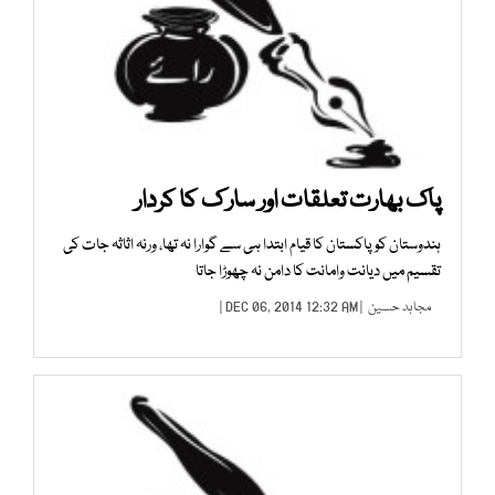
پاک بھارت تعلقات اور سار ک کا کردار
ہندوستان کو پاکستان کا قیام ابتدا ہی سے گوارا نہ تھا، ورنہ اثاثہ جات کی
تقسیم میں دیانت وامانت کا دامن نہ چھوڑا جاتا
مجاہد حسین
| DEC 06, 2014 12:32 AM |