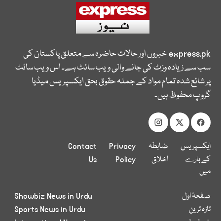
express.pk
خبروں اور حالات حاضرہ سے متعلق پاکستان کی
سب سے زیادہ وزٹ کی جانے والی ویب سائٹ ہے۔ اس ویب سائٹ
پر شائع شدہ تمام مواد کے جملہ حقوق بحق ایکسپریس میڈیا
گروپ محفوظ ہیں۔
ایکسپریس
ضابطہ
Privacy
Contact
کے بارے
اخلاق
Policy
Us
میں
صفحۂ اول
Showbiz News in Urdu
تازہ ترین
Sports News in Urdu