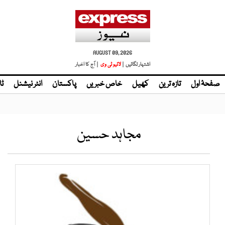
AUGUST 09, 2026
اشتہار لگائیں |
لائیو ٹی وی
| آج کا اخبار
صفحۂ اول
تازہ ترین
کھیل
خاص خبریں
پاکستان
انٹر نیشنل
ٹا
مجاہد حسین