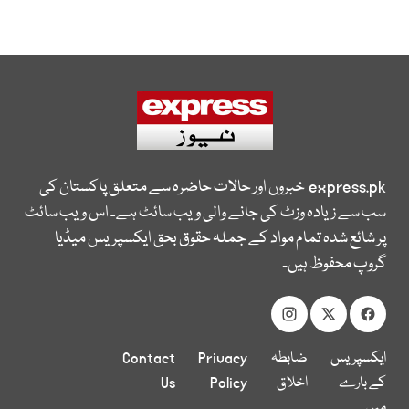
express.pk
خبروں اور حالات حاضرہ سے متعلق پاکستان کی
سب سے زیادہ وزٹ کی جانے والی ویب سائٹ ہے۔ اس ویب سائٹ
پر شائع شدہ تمام مواد کے جملہ حقوق بحق ایکسپریس میڈیا
گروپ محفوظ ہیں۔
ایکسپریس
ضابطہ
Privacy
Contact
کے بارے
اخلاق
Policy
Us
میں