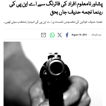
پشاور نامعلوم افراد کی فائرنگ سے اے این پی کی
رہنما نجمہ حنیف جاں بحق
نجمہ حنیف خواتین کی مخصوص نشست پر اے این پی کی امیدوار منتخب ہوئی تھیں۔
ویب ڈیسک
August 16, 2013