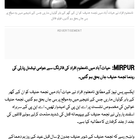
نامعلوم افراد نے حیات آباد میں نجمہ حنیف کو ان کے گھر کے باہر گولیاں ماریں جس کے نتیجے میں وہ موقع پر
ہی جاں بحق ہو گئیں۔ فوٹو: فائل
MIRPUR:
حیات آباد میں نامعلوم افراد کی فائرنگ سے عوامی نیشنل پارٹی کی
رہنما نجمہ حنیف جاں بحق ہو گئیں۔
ایکسپریس نیوز کے مطابق نامعلوم افراد نے حیات آباد میں نجمہ حنیف کو ان کے گھر
کے باہر گولیاں ماریں جس کے نتیجے میں وہ موقع پر ہی جاں بحق ہو گئیں، نجمہ حنیف
خواتین کی مخصوص نشست پر اے این پی کی امیدوار تھیں۔ اے این پی کے سربراہ
اسفند یار ولی نے نجمہ حنیف کے بیہیمانہ قتل کی شدید مذمت کرتے ہوئے قاتلوں کی
جلد از جلد گرفتاری کا مطالبہ کیا ہے۔
واضح رہے کہ نجمہ حنیف کے شوہر حنیف جدون 2 سال قبل عید کے روز بم دھماکے