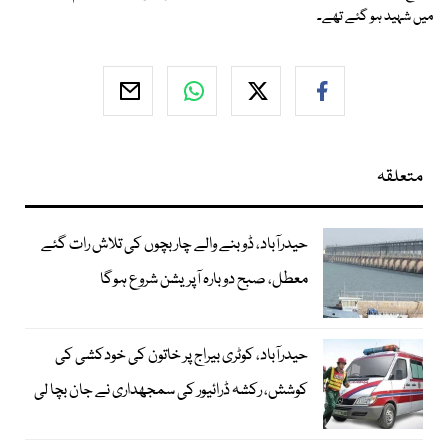
میں شہید ہو گئے تھے۔
متعلقہ
حیدرآباد، ڈوبنے والے چار بچوں کی تلاش رات گئے
معطل، صبح دوبارہ آپریشن شروع ہوگا
حیدرآباد، کوٹری بیراج پر خاتون کی خودکشی کی
کوشش، رکشہ ڈرائیور کی سمجھداری نے جان بچا لی