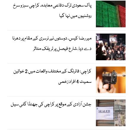
پاک سعودی ترک دفاعی معاہدہ، کراچی سبز و سرخ
روشنیوں میں نہا گیا
میر رضا کیس، دوستوں نے نرسری کے مقام پر دھرنا
دے دیا، شارع فیصل پر ٹریفک متاثر
کراچی: فائرنگ کے مختلف واقعات میں 2 خواتین
سمیت 4 افراد زخمی
جشن آزادی کے موقع پر کراچی کی جھنڈا گلی سیل