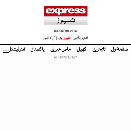
AUGUST 09, 2026
اشتہار لگائیں |
لائیو ٹی وی
| آج کا اخبار
صفحۂ اول
تازہ ترین
کھیل
خاص خبریں
پاکستان
انٹر نیشنل
ٹا