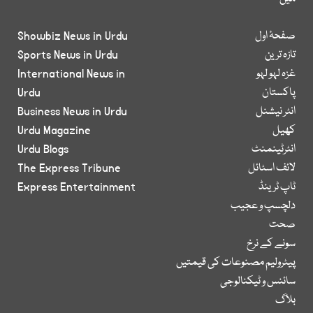
صفحۂ اول
Showbiz News in Urdu
تازہ ترین
Sports News in Urdu
غزہ لہو لہو
International News in
پاکستان
Urdu
انٹر نیشنل
Business News in Urdu
کھیل
Urdu Magazine
انٹرٹینمنٹ
Urdu Blogs
لائف اسٹائل
The Express Tribune
ٹاپ ٹرینڈ
Express Entertainment
دلچسپ و عجیب
صحت
سونے کے نرخ
پیٹرولیم مصنوعات کی قیمتیں
سائنس و ٹیکنالوجی
بلاگ