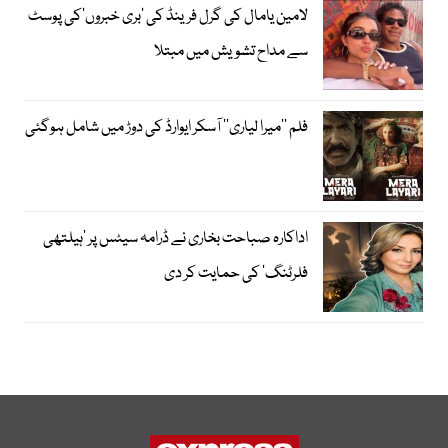
لامین یامال کی گرل فرینڈ کی ’بری خبروں‘کی پوسٹ
سے مداح تشویش میں مبتلا
فلم ’’میرا لیاری‘‘ آسکر ایوارڈ کی دوڑ میں شامل ہوگئی
اداکارہ صباحت بخاری نے ڈرامہ سیٹس پر ’ہیلتھی
فلرٹنگ‘ کی حمایت کر دی