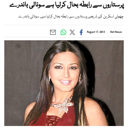
پرستاروں سے رابطہ بحال کرلیا ہے سونالی باندرے
چھوٹی اسکرین کے ذریعے پرستاروں سے رابطہ بحال کرلیا ہے, سونالی باندرے
August 17, 2013
Net News