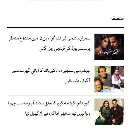
متعلقہ
عمران ہاشمی کی فلم ’آوارہ پن 2‘ میں متنازع مناظر
پر سنسر بورڈ کی قینچی چل گئی
جہلم میں سنجے دت کے والد کا آبائی گھر سامنے
آگیا، ویڈیو وائرل
گووندا اور کرشمہ کپور کا تعلق سنیتا آہوجہ سے چھپا
ہوا نہیں تھا، ساتھی اداکارہ نے راز کھول دیا