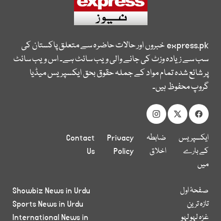
express.pk
خبروں اور حالات حاضرہ سے متعلق پاکستان کی
سب سے زیادہ وزٹ کی جانے والی ویب سائٹ ہے۔ اس ویب سائٹ
پر شائع شدہ تمام مواد کے جملہ حقوق بحق ایکسپریس میڈیا
گروپ محفوظ ہیں۔
ایکسپریس
ضابطہ
Privacy
Contact
کے بارے
اخلاق
Policy
Us
میں
صفحۂ اول
Showbiz News in Urdu
تازہ ترین
Sports News in Urdu
غزہ لہو لہو
International News in