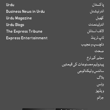
پاکستان
Urdu
انٹر نیشنل
Business News in Urdu
کھیل
Urdu Magazine
انٹرٹینمنٹ
Urdu Blogs
لائف اسٹائل
The Express Tribune
ٹاپ ٹرینڈ
Express Entertainment
دلچسپ و عجیب
صحت
سونے کے نرخ
پیٹرولیم مصنوعات کی قیمتیں
سائنس و ٹیکنالوجی
بلاگ
بزنس
ویڈیوز
جرائم