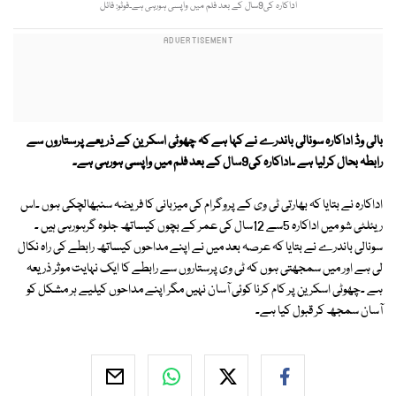
اداکارہ کی9سال کے بعد فلم میں واپسی ہورہی ہے۔فوٹو: فائل
بالی وڈ اداکارہ سونالی باندرے نے کہا ہے کہ چھوٹی اسکرین کے ذریعے پرستاروں سے
رابطہ بحال کرلیا ہے ۔اداکارہ کی9سال کے بعد فلم میں واپسی ہورہی ہے۔
اداکارہ نے بتایا کہ بھارتی ٹی وی کے پروگرام کی میزبانی کا فریضہ سنبھالچکی ہوں ۔اس
ریئلٹی شو میں اداکارہ 5سے 12سال کی عمر کے بچوں کیساتھ جلوہ گرہورہی ہیں ۔
سونالی باندرے نے بتایا کہ عرصہ بعد میں نے اپنے مداحوں کیساتھ رابطے کی راہ نکال
لی ہے اور میں سمجھتی ہوں کہ ٹی وی پرستاروں سے رابطے کا ایک نہایت موثر ذریعہ
ہے ۔چھوٹی اسکرین پر کام کرنا کوئی آسان نہیں مگر اپنے مداحوں کیلیے ہر مشکل کو
آسان سمجھ کر قبول کیا ہے۔