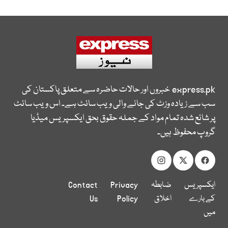
express.pk
خبروں اور حالات حاضرہ سے متعلق پاکستان کی
سب سے زیادہ وزٹ کی جانے والی ویب سائٹ ہے۔ اس ویب سائٹ
پر شائع شدہ تمام مواد کے جملہ حقوق بحق ایکسپریس میڈیا
گروپ محفوظ ہیں۔
ایکسپریس
ضابطہ
Privacy
Contact
کے بارے
اخلاق
Policy
Us
میں