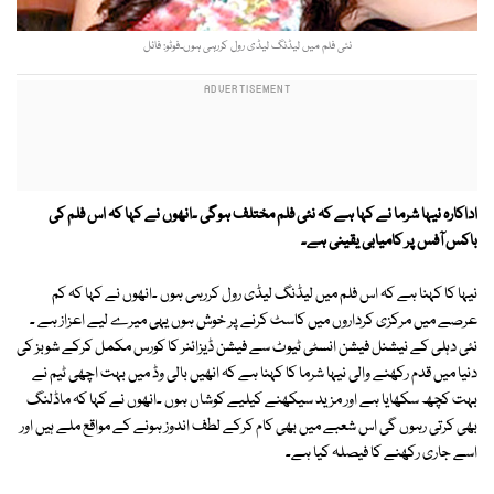
نئی فلم میں لیڈنگ لیڈی رول کررہی ہوں۔فوٹو: فائل
اداکارہ نیہا شرما نے کہا ہے کہ نئی فلم مختلف ہوگی ۔انھوں نے کہا کہ اس فلم کی
باکس آفس پر کامیابی یقینی ہے۔
نیہا کا کہنا ہے کہ اس فلم میں لیڈنگ لیڈی رول کررہی ہوں ۔انھوں نے کہا کہ کم
عرصے میں مرکزی کرداروں میں کاسٹ کرنے پر خوش ہوں یہی میرے لیے اعزاز ہے ۔
نئی دہلی کے نیشنل فیشن انسٹی ٹیوٹ سے فیشن ڈیزائنر کا کورس مکمل کرکے شوبز کی
دنیا میں قدم رکھنے والی نیہا شرما کا کہنا ہے کہ انھیں بالی وڈ میں بہت اچھی ٹیم نے
بہت کچھ سکھایا ہے اور مزید سیکھنے کیلیے کوشاں ہوں ۔انھوں نے کہا کہ ماڈلنگ
بھی کرتی رہوں گی اس شعبے میں بھی کام کرکے لطف اندوز ہونے کے مواقع ملے ہیں اور
اسے جاری رکھنے کا فیصلہ کیا ہے۔