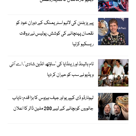
ڈبلیو کار مالکان کا شدید ردعمل
پیریز ہلٹن کی لائیو اسٹریمنگ کے دوران خود کو
نقصان پہنچانے کی کوشش، پولیس نے بروقت
ریسکیو کرلیا
ٹام ہالینڈ اور زینڈایا کی ’ساؤتھ انڈین شادی‘، اے آئی
ویڈیو نے سب کو حیران کر دیا
لیونارڈو ڈی کیپریو اور جیف بیزوس کا بڑا قدم: نایاب
جانوروں کو بچانے کے لیے 200 ملین ڈالر کا اعلان