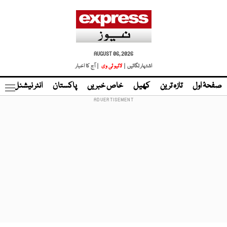
AUGUST 06, 2026
اشتہار لگائیں |
لائیو ٹی وی
| آج کا اخبار
صفحۂ اول
تازہ ترین
کھیل
خاص خبریں
پاکستان
انٹر نیشنل
ٹا