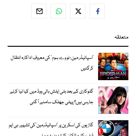
متعلقہ
’اسپائیڈر مین: نو وے ہوم‘ کی معروف اداکارہ انتقال
کرگئیں
گلوکاری کے بعد بلی ایلش ہالی ووڈ میں کیا نیا کرنے
جارہی ہیں؟ پہلی جھلک سامنے آگئی
گاڑیوں کی اسکرین پر ’اسپائیڈرمین‘کی تشہیر، بی ایم