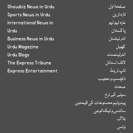
صفحۂ اول
Showbiz News in Urdu
تازہ ترین
Sports News in Urdu
غزہ لہو لہو
International News in
پاکستان
Urdu
انٹر نیشنل
Business News in Urdu
کھیل
Urdu Magazine
انٹرٹینمنٹ
Urdu Blogs
لائف اسٹائل
The Express Tribune
ٹاپ ٹرینڈ
Express Entertainment
دلچسپ و عجیب
صحت
سونے کے نرخ
پیٹرولیم مصنوعات کی قیمتیں
سائنس و ٹیکنالوجی
بلاگ
بزنس