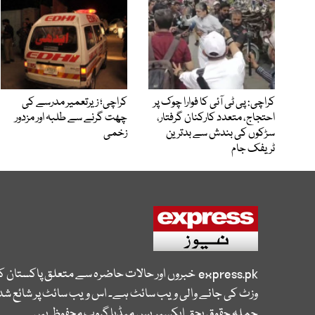
کراچی: پی ٹی آئی کا فوارا چوک پر
کراچی؛ زیرتعمیر مدرسے کی
احتجاج، متعدد کارکنان گرفتار،
چھت گرنے سے طلبہ اور مزدور
سڑکوں کی بندش سے بدترین
زخمی
ٹریفک جام
express.pk
خبروں اور حالات حاضرہ سے متعلق پاکستان 
وزٹ کی جانے والی ویب سائٹ ہے۔ اس ویب سائٹ پر شائع شدہ
جملہ حقوق بحق ایکسپریس میڈیا گروپ محفوظ ہیں۔