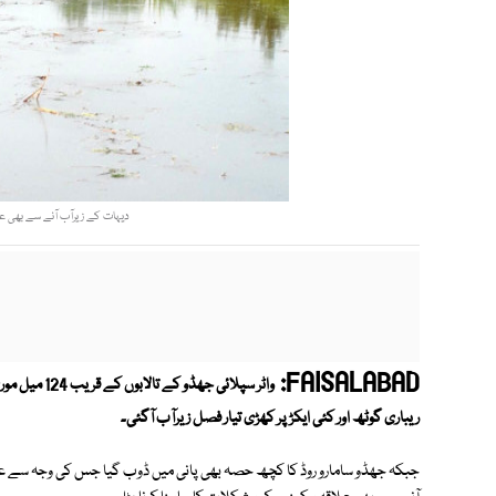
دیہات کے زیرآب آنے سے بھی علاق
FAISALABAD:
ریباری گوٹھ اور کئی ایکڑ پر کھڑی تیار فصل زیرآب آگئی۔
جبکہ جھڈو سامارو روڈ کا کچھ حصہ بھی پانی میں ڈوب گیا جس کی وجہ سے عوام