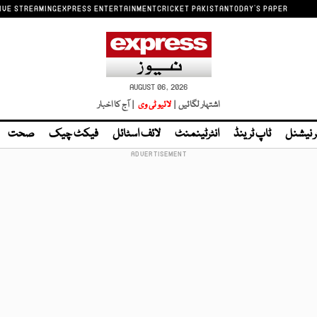
IVE STREAMING
EXPRESS ENTERTAINMENT
CRICKET PAKISTAN
TODAY'S PAPER
AUGUST 06, 2026
اشتہار لگائیں |
لائیو ٹی وی
| آج کا اخبار
ر نیشنل
ٹاپ ٹرینڈ
انٹرٹینمنٹ
لائف اسٹائل
فیکٹ چیک
صحت