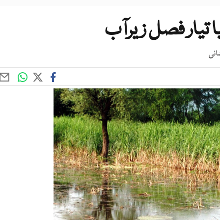
 تیار فصل زیرآب
انی