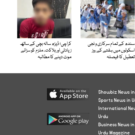
سندھ کے تمام سرکاری و نجی
کراچی؛ ڈیڑھ سالہ بچی کے ساتھ
اسکولوں میں ہفتے کے روز
زیادتی اور ہلاکت، ملزم کو سزائے
تعطیل کا فیصلہ
موت دینے کا مطالبہ
Showbiz News in
Sports News in U
International Ne
Urdu
Business News in
Urdu Magazine