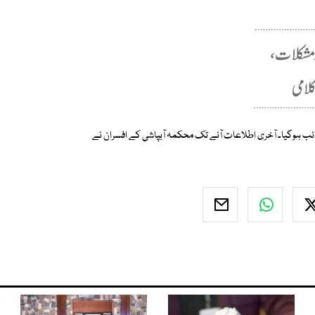
غائب ہوگیا۔ آخری اطلاعات آنے تک محکمہ آبپاشی کے افسران نے