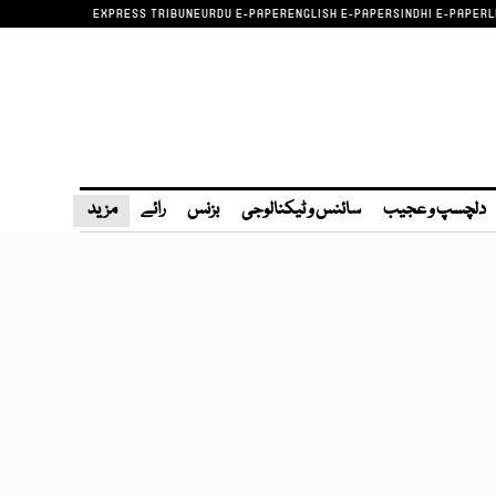
EXPRESS TRIBUNE
URDU E-PAPER
ENGLISH E-PAPER
SINDHI E-PAPER
L
دلچسپ و عجیب
سائنس و ٹیکنالوجی
بزنس
رائے
مزید