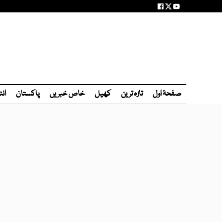
صفحۂ اول
تازہ ترین
کھیل
خاص خبریں
پاکستان
انٹ