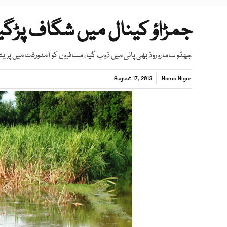
جمڑاؤ کینال میں شگاف پڑگیا
جھڈو سامارو روڈ بھی پانی میں ڈوب گیا، مسافروں کو آمدورفت میں پریش
August 17, 2013
Nama Nigar