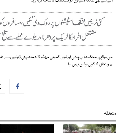
آنے سے بھی علاقہ مکینوں کو مشکلات کا سامنا کرنا پڑا۔
اس موقع پر محکمہ آب پاشی اور ٹاؤن کمیٹی جھڈو کا عملہ اپنی ڈیوٹیوں سے 
صورتحال کا کوئی نوٹس نہیں لیا۔
متعلقہ