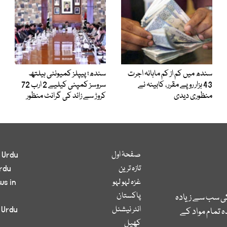
سندھ میں کم از کم ماہانہ اجرت
سندھ؛ پیپلز کمیونٹی ہیلتھ
43 ہزار روپے مقرر، کابینہ نے
سروسز کمپنی کیلیے 2 ارب 72
منظوری دیدی
کروڑ سے زائد کی گرانٹ منظور
صفحۂ اول
 Urdu
تازہ ترین
rdu
غزہ لہو لہو
ws in
پاکستان
کی سب سے زیادہ
انٹر نیشنل
 Urdu
 تمام مواد کے
کھیل