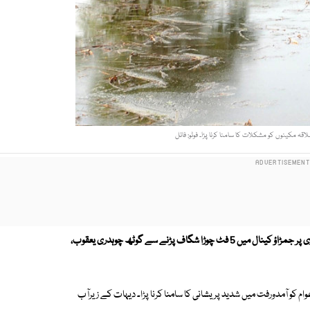
ہ مکینوں کو مشکلات کا سامنا کرنا پڑا۔ فوٹو: فائل
واٹر سپلائی جھڈو کے تالابوں کے قریب 124 میل موری پر جمڑاؤ کینال میں 5 فٹ چوڑا شگاف پڑنے سے گوٹھ چوہدری یعقوب،
 کو آمدورفت میں شدید پریشانی کا سامنا کرنا پڑا۔ دیہات کے زیرآب