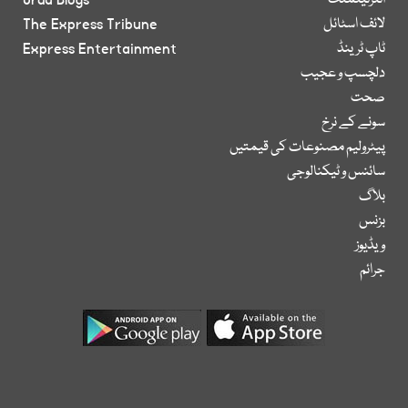
انٹرٹینمنٹ
Urdu Blogs
لائف اسٹائل
The Express Tribune
ٹاپ ٹرینڈ
Express Entertainment
دلچسپ و عجیب
صحت
سونے کے نرخ
پیٹرولیم مصنوعات کی قیمتیں
سائنس و ٹیکنالوجی
بلاگ
بزنس
ویڈیوز
جرائم