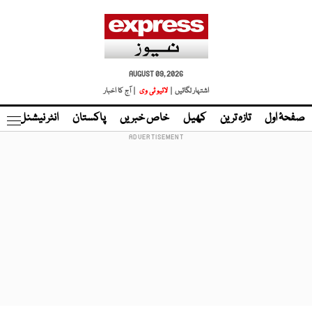
AUGUST 09, 2026
اشتہار لگائیں |
لائیو ٹی وی
| آج کا اخبار
صفحۂ اول
تازہ ترین
کھیل
خاص خبریں
پاکستان
انٹر نیشنل
ٹا