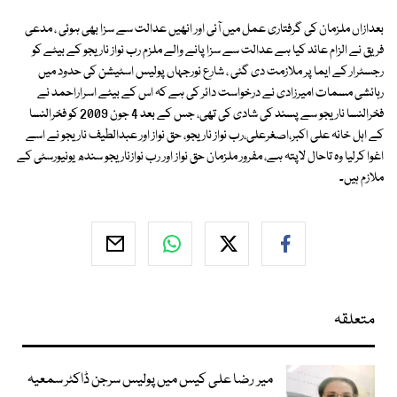
بعدازاں ملزمان کی گرفتاری عمل میں آئی اور انھیں عدالت سے سزا بھی ہوئی ، مدعی
فریق نے الزام عائد کیا ہے عدالت سے سزا پانے والے ملزم رب نواز ناریجو کے بیٹے کو
رجسٹرار کے ایما پر ملازمت دی گئی ، شارع نورجہاں پولیس اسٹیشن کی حدود میں
رہائشی مسمات امیرزادی نے درخواست دائر کی ہے کہ اس کے بیٹے اسراراحمد نے
فخرالنسا ناریجو سے پسند کی شادی کی تھی، جس کے بعد 4 جون 2009 کو فخرالنسا
کے اہل خانہ علی اکبر،اصغرعلی،رب نواز ناریجو، حق نواز اور عبدالطیف ناریجو نے اسے
اغوا کرلیا وہ تاحال لاپتہ ہے، مفرور ملزمان حق نواز اور رب نوازناریجو سندھ یونیورسٹی کے
ملازم ہیں۔
متعلقہ
میر رضا علی کیس میں پولیس سرجن ڈاکٹر سمعیہ