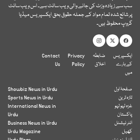
سب سے زیادہ وزٹ کی جانے والی ویب سائٹ ہے۔ اس ویب سائٹ
پر شائع شدہ تمام مواد کے جملہ حقوق بحق ایکسپریس میڈیا
گروپ محفوظ ہیں۔
ایکسپریس
ضابطہ
Privacy
Contact
کے بارے
اخلاق
Policy
Us
میں
صفحۂ اول
Showbiz News in Urdu
تازہ ترین
Sports News in Urdu
غزہ لہو لہو
International News in
پاکستان
Urdu
انٹر نیشنل
Business News in Urdu
کھیل
Urdu Magazine