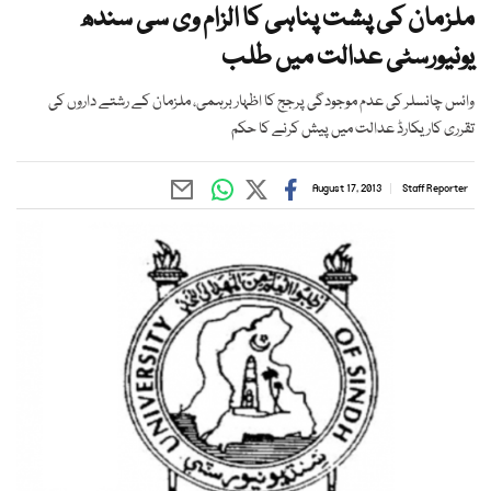
ملزمان کی پشت پناہی کا الزام وی سی سندھ
یونیورسٹی عدالت میں طلب
وائس چانسلر کی عدم موجودگی پرجج کا اظہار برہمی، ملزمان کے رشتے داروں کی
تقرری کاریکارڈ عدالت میں پیش کرنے کا حکم
August 17, 2013
Staff Reporter