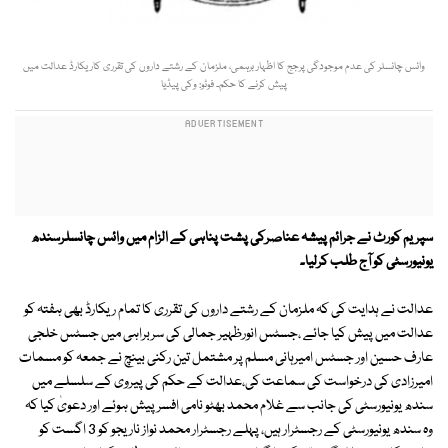
وائس چانسلر کی عدم موجودگی پرجج کا اظہار برہمی، ملزمان کے رشتے داروں کی تقرری کاریکارڈ عدالت میں
پیش کرنے کا حکم۔ فوٹو: وکی پیڈیا
سپریم کورٹ نے جرائم پیشہ عناصرکی پشت پناہی کے الزام میں وائس چانسلرسندھ
یونیورسٹی کو آج طلب کرلیا۔
عدالت نے ہدایت کی کہ ملزمان کے رشتے داروں کی تقرری کا تمام ریکارڈ بھی ہفتہ کو
عدالت میں پیش کیا جائے ،جسٹس انورظہیر جمالی کی سربراہی میں جسٹس خلجی
عارف حسین اور جسٹس امیرہانی مسلم پر مشتمل تین رکنی بینچ نے جمعہ کو مسمات
امیرزادی کی درخواست کی سماعت کی،عدالت کے حکم کی پیروی کے سلسلے میں
سندھ یونیورسٹی کی جانب سے غلام محمد بھٹو نامی افسر پیش ہوئے اور دعویٰ کیا کہ
وہ سندھ یونیورسٹی کے رجسٹرار ہیں، پہلے رجسٹرار محمد نواز ناریجو کو 3 اگست کو