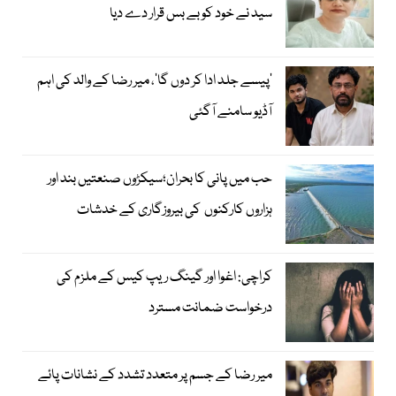
سید نے خود کو بے بس قرار دے دیا
’پیسے جلد ادا کر دوں گا‘، میر رضا کے والد کی اہم
آڈیو سامنے آگئی
حب میں پانی کا بحران؛سیکڑوں صنعتیں بند اور
ہزاروں کارکنوں کی بیروزگاری کے خدشات
کراچی: اغوا اور گینگ ریپ کیس کے ملزم کی
درخواست ضمانت مسترد
میر رضا کے جسم پر متعدد تشدد کے نشانات پائے