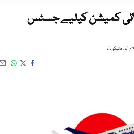
قیقاتی کمیشن کیلیے جسٹس
م آباد ہائیکورٹ