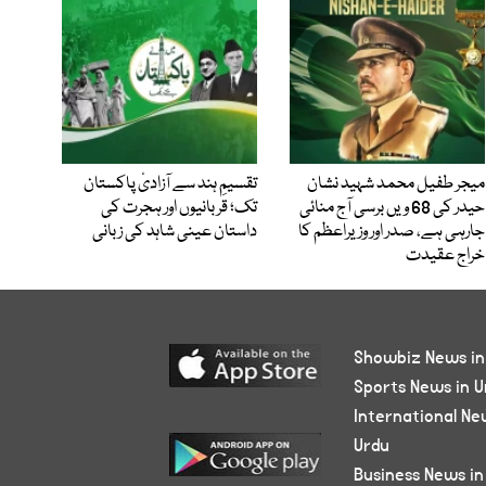
میجر طفیل محمد شہید نشان
تقسیمِ ہند سے آزادیٔ پاکستان
حیدر کی 68 ویں برسی آج منائی
تک؛ قربانیوں اور ہجرت کی
جارہی ہے، صدر اور وزیراعظم کا
داستان عینی شاہد کی زبانی
خراج عقیدت
Showbiz News in
Sports News in U
International Ne
Urdu
Business News in