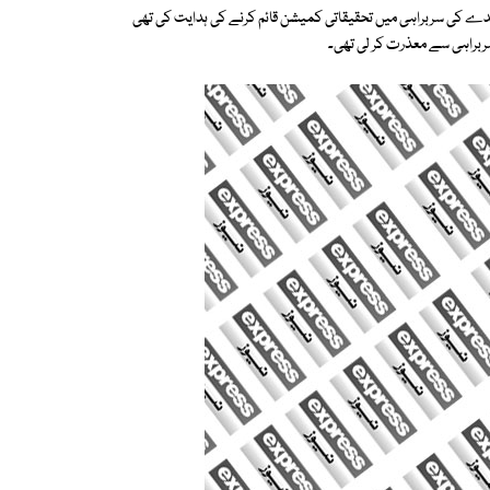
ے کی سربراہی میں تحقیقاتی کمیشن قائم کرنے کی ہدایت کی تھی
ربراہی سے معذرت کر لی تھی۔