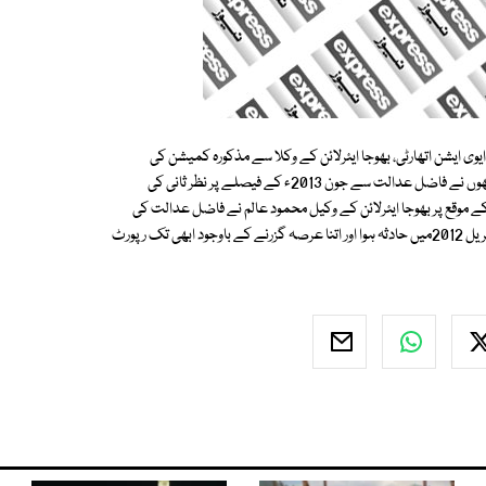
شن اتھارٹی، بھوجا ایئرلائن کے وکلا سے مذکورہ کمیشن کی
سربراہی کے لیے سپریم کورٹ کے کسی ریٹائرڈ جج کا نام تجویزکرنے کاکہا مگرانھوں نے فاضل عدالت سے جون 2013ء کے فیصلے پر نظر ثانی کی
موقع پر بھوجا ایئرلائن کے وکیل محمود عالم نے فاضل عدالت کی
توجہ کمیشن کے قیام کے فیصلے پرنظرثانی کی طرف دلائی عدالت نے کہا کہ اپریل 2012میں حادثہ ہوا اور اتنا عرصہ گزرنے کے باوجود ابھی تک رپورٹ