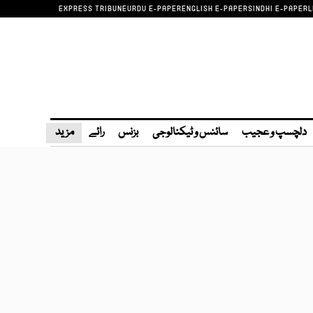
EXPRESS TRIBUNE
URDU E-PAPER
ENGLISH E-PAPER
SINDHI E-PAPER
L
دلچسپ و عجیب
سائنس و ٹیکنالوجی
بزنس
رائے
مزید