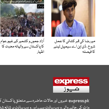
میر رضا کی قبر کشائی کا عمل
آزاد جموں و کشمیر کے غیور عوام
شروع ، ڈی این اے سیمپل لینے
کا پاکستان سے والہانہ محبت کا
کا فیصلہ
اظہار
express.pk
خبروں اور حالات حاضرہ سے متعلق پاکستان 
وزٹ کی جانے والی ویب سائٹ ہے۔ اس ویب سائٹ پر شائع شدہ