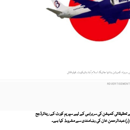
براہ کمیشن بنادیا جائیگا، اسلام آباد ہائیکورٹ. فوٹو فائل
ے تحقیقاتی کمیشن کی سربراہی کے لیے سپریم کورٹ کے ریٹائرڈجج
س (ر) عبدالرحمن خان کی رضامندی سے مشروط کیا ہے۔