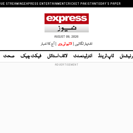
IVE STREAMING
EXPRESS ENTERTAINMENT
CRICKET PAKISTAN
TODAY'S PAPER
AUGUST 08, 2026
اشتہار لگائیں |
لائیو ٹی وی
| آج کا اخبار
ر نیشنل
ٹاپ ٹرینڈ
انٹرٹینمنٹ
لائف اسٹائل
فیکٹ چیک
صحت