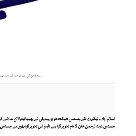
ریٹائرڈجج کی رضا مندی کے بعد انھیں سر
اسلام آباد ہائیکورٹ کے جسٹس شوکت عزیزصدیقی نے بھوجا ایئرلائن حادثے ک
جسٹس عبدالرحمن خان کا نام تجویزکیا ہے تاہم اس تجویزکو انھوں نے جسٹ