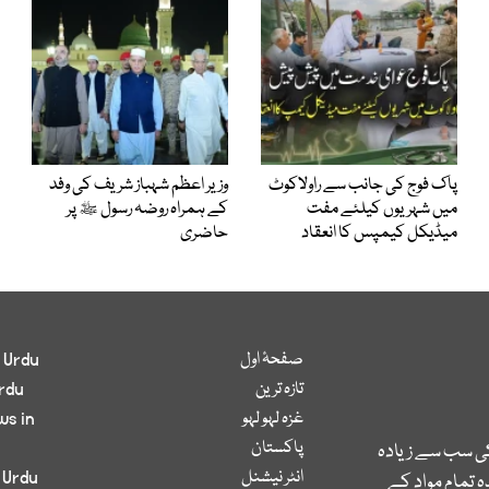
پاک فوج کی جانب سے راولاکوٹ
وزیر اعظم شہباز شریف کی وفد
میں شہریوں کیلئے مفت
کے ہمراہ روضہ رسول ﷺ پر
میڈیکل کیمپس کا انعقاد
حاضری
صفحۂ اول
 Urdu
تازہ ترین
rdu
غزہ لہو لہو
ws in
پاکستان
کی سب سے زیادہ
انٹر نیشنل
 Urdu
 تمام مواد کے