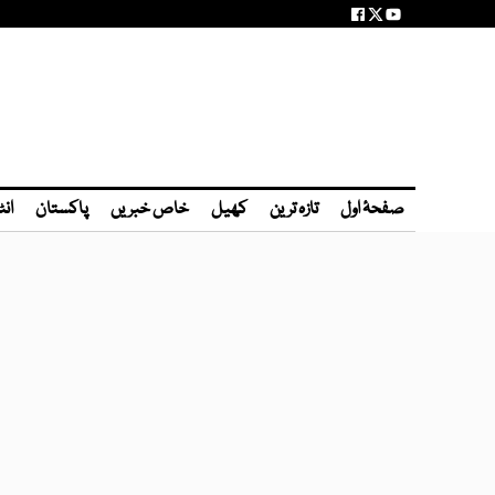
صفحۂ اول
تازہ ترین
کھیل
خاص خبریں
پاکستان
انٹ