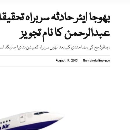
بھوجا ایئر حادثہ سربراہ تح
عبدالرحمن کا نام تجویز
ریٹائرڈجج کی رضا مندی کے بعد انھیں سربراہ کمیشن بنادیا جائیگا، اسلا
August 17, 2013
Numainda Express