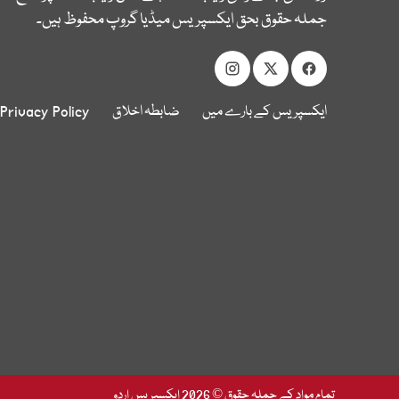
جملہ حقوق بحق ایکسپریس میڈیا گروپ محفوظ ہیں۔
ایکسپریس کے بارے میں
ضابطہ اخلاق
Privacy Policy
تمام مواد کے جملہ حقوق © 2026 ایکسپریس اردو