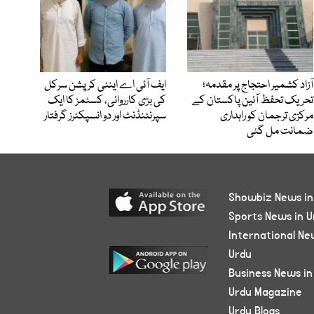
آزاد کشمیر احتجاج پر مقدمہ؛
ایف آئی اے اینٹی کرپشن سرکل
تحریک تحفظ آئین پاکستان کے
کی بڑی کارروائی، کسٹمز کا ایک
مرکزی ترجمان کو راہداری
سپرنٹنڈنٹ اور دو انسپکٹرز گرفتار
ضمانت مل گئی
Showbiz News in
Sports News in U
International Ne
Urdu
Business News in
Urdu Magazine
Urdu Blogs