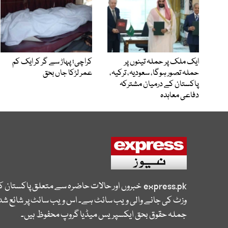
ایک ملک پر حملہ تینوں پر
کراچی؛ پہاڑ سے گر کر ایک کم
حملہ تصور ہوگا، سعودیہ، ترکیہ،
عمر لڑکا جاں بحق
پاکستان کے درمیان مشترکہ
دفاعی معاہدہ
express.pk
خبروں اور حالات حاضرہ سے متعلق پاکستان 
وزٹ کی جانے والی ویب سائٹ ہے۔ اس ویب سائٹ پر شائع شدہ
جملہ حقوق بحق ایکسپریس میڈیا گروپ محفوظ ہیں۔