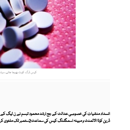
کیس ڈرگ کورٹ بھیجا جائے، سیاسی ا
ڈرین کوٹا الاٹمنٹ و مبینہ اسمگلنگ کیس کی سماعت2ستمبر تک ملتوی کر دی۔