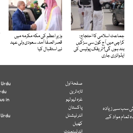
جماعت اسلامی کا احتجاج:
وزیرِ اعظم کی مکہ مکرمہ میں
کراچی میں آج کون سی سڑکیں
قصر الصفا آمد، سعودی ولی عہد
بند ہوں گی؟ ٹریفک پولیس کی
نے استقبال کیا
ایڈوائزری جاری
صفحۂ اول
 Urdu
تازہ ترین
rdu
غزہ لہو لہو
ws in
پاکستان
کی سب سے زیادہ
انٹر نیشنل
 Urdu
 تمام مواد کے
کھیل
انٹرٹینمنٹ