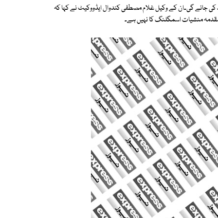
ائد کی جائے گی۔ان کے وکیل غلام مصطفی کندوال ایڈووکیٹ نے کہا کہ