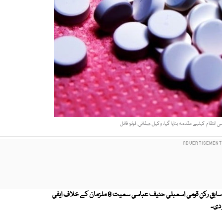
نتقام کیلیے مقدمہ بنایا گیا، وکیل صفائی. فوٹو: فائل
انسداد منشیات کی خصوصی عدالت کے جج ارشد محمود تبسم نے ن لیگ کے سابق رکن قومی اسمبلی حنیف عباسی سمیت 8 ملزمان کے خلاف ایفی