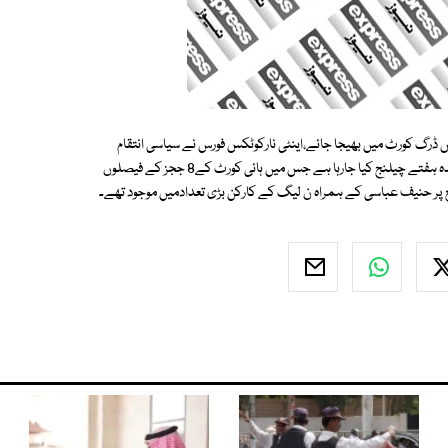
س ڈرگ کورٹ میں بھیجا جائے،اینٹی نارکوٹکس فورس نے سیاسی انتقام
کے لیے یہ کیس بنایا ہے۔ انھوں نے کہا کہ ٹرائل کورٹ میں متوقع فرد جرم کو آئندہ ہفتے چیلنج کیا جارہا ہے جس میں ہائی کورٹ کے8 ججز کے فیصلوں
ع پر حنیف عباسی کے ہمراہ ن لیگ کے کارکن بڑی تعدادمیں موجود تھے۔