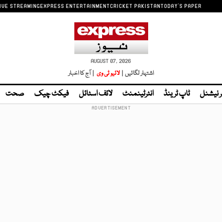
IVE STREAMING
EXPRESS ENTERTAINMENT
CRICKET PAKISTAN
TODAY'S PAPER
AUGUST 07, 2026
اشتہار لگائیں |
لائیو ٹی وی
| آج کا اخبار
ر نیشنل
ٹاپ ٹرینڈ
انٹرٹینمنٹ
لائف اسٹائل
فیکٹ چیک
صحت