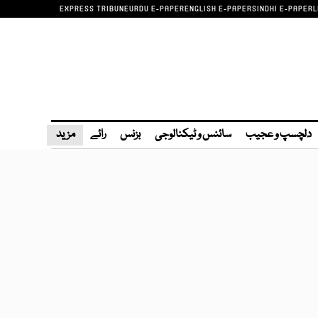
EXPRESS TRIBUNE
URDU E-PAPER
ENGLISH E-PAPER
SINDHI E-PAPER
L
دلچسپ و عجیب
سائنس و ٹیکنالوجی
بزنس
رائے
مزید