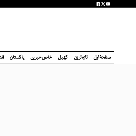
صفحۂ اول
تازہ ترین
کھیل
خاص خبریں
پاکستان
انٹ