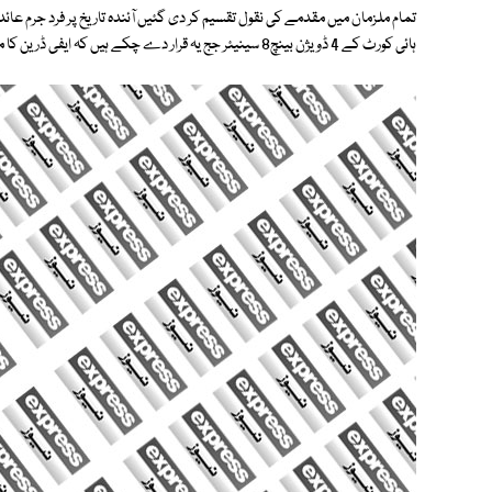
تمام ملزمان میں مقدمے کی نقول تقسیم کر دی گئیں آئندہ تاریخ پر فرد جرم ع
ہائی کورٹ کے 4 ڈویژن بینچ8 سینیئر جج یہ قرار دے چکے ہیں کہ ایفی ڈرین کا مقدمہ منشیات اسمگلنگ کا نہیں ہے۔