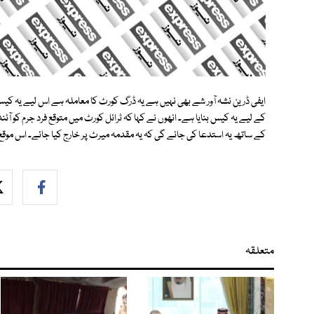
ایفی ڈرین نشہ آور شے بھی نہیں ہے یہ ڈرگ کورٹ کا معاملہ ہے اس لیے یہ کی
کے ساتھ یہ استدعا کی جائے گی کہ یہ مقدمہ میرٹ پر خارج کیا جائے۔ اس موق
متعلقہ