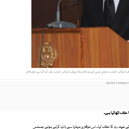
یکشن کمشنر استعفیٰ دینے کے بعد قائم مقام چیف الیکشن کمشنر مقرر کیا گیا ہے. فوٹو: فائل
لف اٹھالیا ہے۔
ے عہدے کا حلف لیا۔ اس موقع پر میڈیا سے بات کرتے ہوئے جسٹس