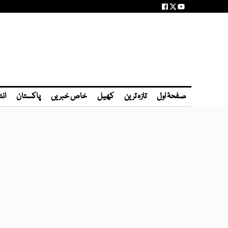
صفحۂ اول
تازہ ترین
کھیل
خاص خبریں
پاکستان
انٹ