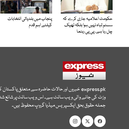
حکومت اعلامیہ جاری کرے کہ
پنجاب میں بلدیاتی انتخابات
سسٹم تباہ نہیں ہوا بلکہ ٹھیک
کیلئے اہم قدم
چل رہا ہے، پی پی رہنما
express.pk
خبروں اور حالات حاضرہ سے متعلق پاکستان 
وزٹ کی جانے والی ویب سائٹ ہے۔ اس ویب سائٹ پر شائع شدہ
جملہ حقوق بحق ایکسپریس میڈیا گروپ محفوظ ہیں۔