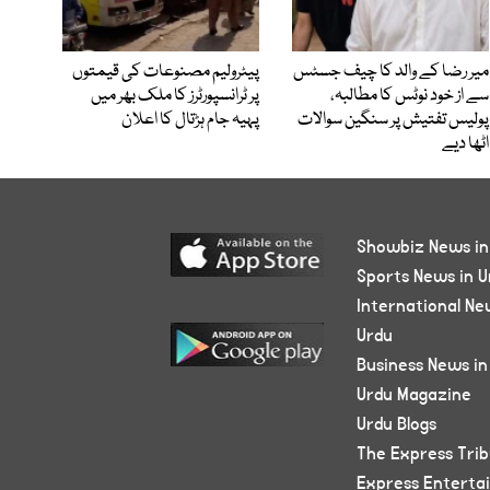
میر رضا کے والد کا چیف جسٹس
پیٹرولیم مصنوعات کی قیمتوں
سے از خود نوٹس کا مطالبہ،
پر ٹرانسپورٹرز کا ملک بھر میں
پولیس تفتیش پر سنگین سوالات
پہیہ جام ہڑتال کا اعلان
اٹھا دیے
Showbiz News in
Sports News in U
International Ne
Urdu
Business News in
Urdu Magazine
Urdu Blogs
The Express Tri
Express Enterta