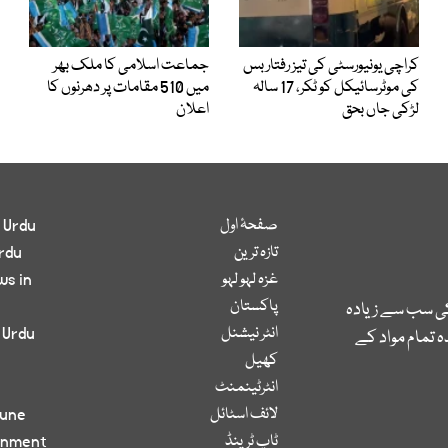
کراچی یونیورسٹی کی تیز رفتار بس
جماعت اسلامی کا ملک بھر
کی موٹرسائیکل کو ٹکر، 17 سالہ
میں 510 مقامات پر دھرنوں کا
لڑکی جاں بحق
اعلان
صفحۂ اول
 Urdu
تازہ ترین
rdu
غزہ لہو لہو
ws in
پاکستان
کی سب سے زیادہ
انٹر نیشنل
 Urdu
 تمام مواد کے
کھیل
انٹرٹینمنٹ
لائف اسٹائل
bune
ٹاپ ٹرینڈ
inment