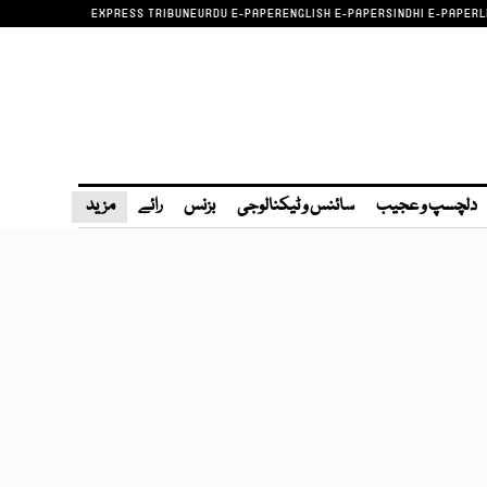
EXPRESS TRIBUNE
URDU E-PAPER
ENGLISH E-PAPER
SINDHI E-PAPER
L
دلچسپ و عجیب
سائنس و ٹیکنالوجی
بزنس
رائے
مزید