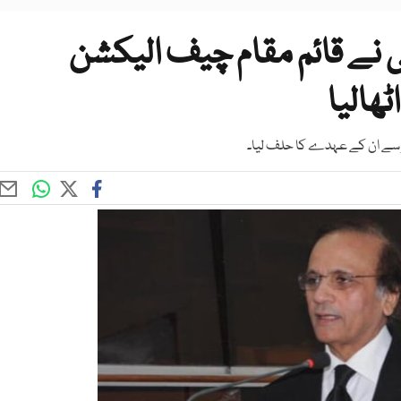
ے قائم مقام چیف الیکشن
الیا
سے ان کے عہدے کا حلف لیا۔