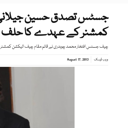
جسٹس تصدق حسین جیلانی ن
کمشنر کے عہدے کا حلف اٹھ
چیف جسٹس افتخار محمد چوہدری نے قائم مقام چیف الیکشن کمشنر 
ویب ڈیسک
August 17, 2013