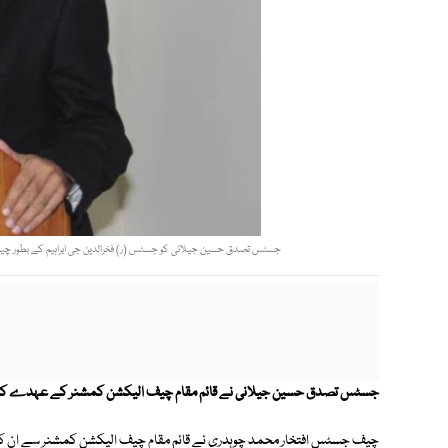
جسٹس تصدق حسین جیلانی کو جسٹس (ر) فخرالدین جی ابراہیم کے بطور چیف ال
جسٹس تصدق حسین جیلانی نے قائم مقام چیف الیکشن کمشنر کے عہدے کا ح
چیف جسٹس افتخار محمد چوہدری نے قائم مقام چیف الیکشن کمشنر سے ان ک