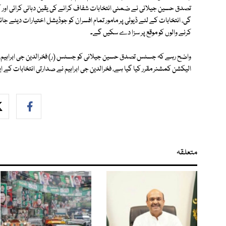
تصدق حسین جیلانی نے ضمنی انتخابات شفاف کرانے کی یقین دہانی کرائی اور ک
گی، انتخابات کے لئے ڈیوٹی پر مامور تمام افسران کو جوڈیشل اختیارات دیئے ج
کرنے والوں کو موقع پر سزا دے سکیں گے۔
واضح رہے کہ جسٹس تصدق حسین جیلانی کو جسٹس (ر) فخرالدین جی ابراہیم ک
الیکشن کمشنر مقرر کیا گیا ہے، فخرالدین جی ابراہیم نے صدارتی انتخابات کے ایک روز بعد ہی 31 جولائی کو اپنے عہدے س
متعلقہ