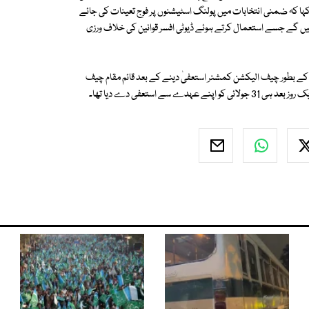
ہا کہ ضمنی انتخابات میں پولنگ اسٹیشنوں پر فوج تعینات کی جائے
ائیں گے جسے استعمال کرتے ہوئے ڈیوٹی افسر قوانین کی خلاف ورزی
ے بطور چیف الیکشن کمشنر استعفیٰ دینے کے بعد قائم مقام چیف
ے استعفی دے دیا تھا۔