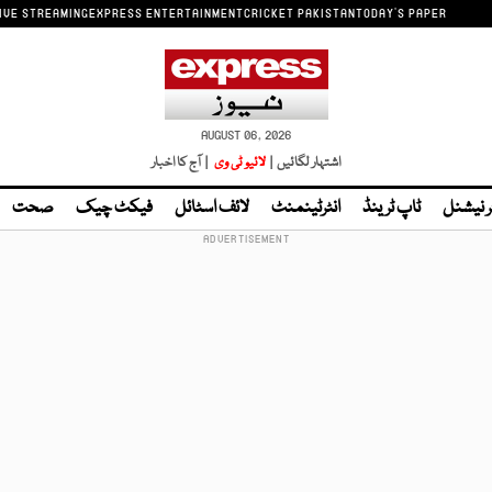
IVE STREAMING
EXPRESS ENTERTAINMENT
CRICKET PAKISTAN
TODAY'S PAPER
AUGUST 06, 2026
اشتہار لگائیں |
لائیو ٹی وی
| آج کا اخبار
ر نیشنل
ٹاپ ٹرینڈ
انٹرٹینمنٹ
لائف اسٹائل
فیکٹ چیک
صحت