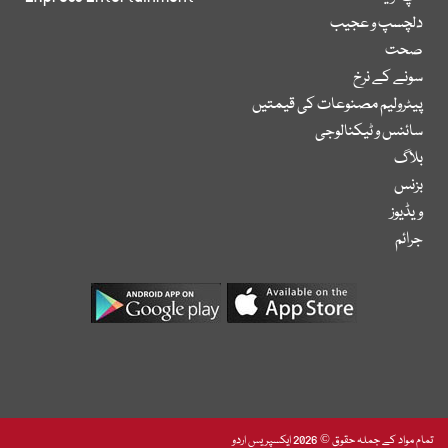
دلچسپ و عجیب
صحت
سونے کے نرخ
پیٹرولیم مصنوعات کی قیمتیں
سائنس و ٹیکنالوجی
بلاگ
بزنس
ویڈیوز
جرائم
تمام مواد کے جملہ حقوق © 2026 ایکسپریس اردو