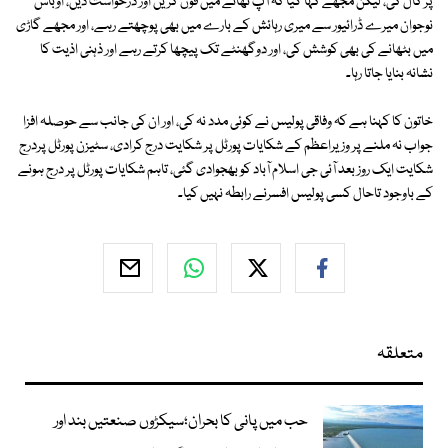
پر کال کی، لیکن مجھے کہا گیا کہ آپ تھانے میں فون کریں اور درخواست دیں، اوباش
نوجوان میرے ڈرائیور سے میری رہائش کے بارے میں بھی پوچھتے رہے، اور مجھے گاڑی
میں بٹھانے کی بھی کوشش کی، اور دوگھنٹے تک پیچھا کرتے رہے اور ذہنی اذیت کا
نشانہ بنایا جاتا رہا۔
خاتون کا کہنا ہے کہ وفاقی پولیس نے کوئی مدد نہ کی، اور ان کی جانب سے حوصلہ افزا
جواب نہ ملنے پر وزیراعظم کے شکایات پورٹل پر شکایت درج کرادی، سٹیزن پورٹل پردرج
شکایت ایک روز بعد آئی جی اسلام آباد کو بھجوادی گئی، تاہم شکایات پورٹل پر درج ہونے
کے باوجود تاحال کسی پولیس افسرنے رابطہ نہیں کیا۔
متعلقہ
حب میں پانی کا بحران؛سیکڑوں صنعتیں بند اور