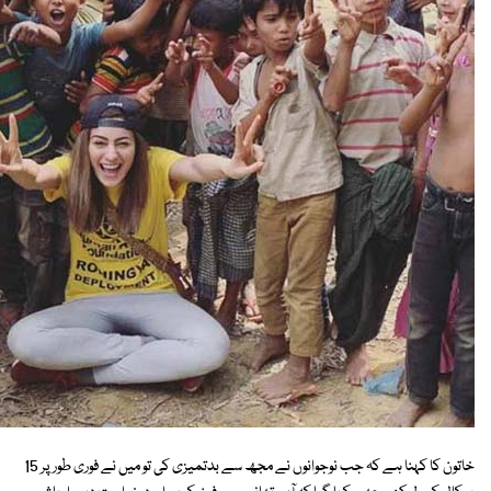
خاتون کا کہنا ہے کہ جب نوجوانوں نے مجھ سے بدتمیزی کی تو میں نے فوری طور پر 15