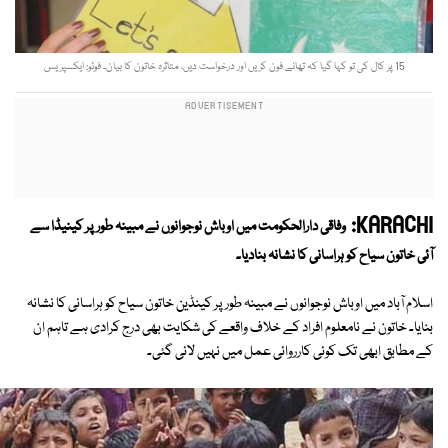
15 پر کال کی تو کہا گیا کہ تھانے فون کریں اور درخواست دیں، متاثرہ خاتون کا بیان۔ فوٹو: ایکسپریس
KARACHI:
وفاقی دارالحکومت میں اوباش نوجوانوں نے مبینہ طور پر کینیڈا سے
آئی خاتون سیاح کو ہراسانی کا نشانہ بنادیا۔
اسلام آباد میں اوباش نوجوانوں نے مبینہ طور پر کینڈین خاتون سیاح کو ہراسانی کا نشانہ
بنایا۔ خاتون نے نامعلوم افراد کے خلاف واقعے کی شکایت بھی درج کرادی ہے تاہم ان
کے مطابق ابھی تک کوئی کارروائی عمل میں نہیں لائی گئی۔