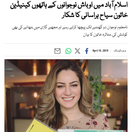
اسلام آباد میں اوباش نوجوانوں کے ہاتھوں کینیڈین
خاتون سیاح ہراسانی کا شکار
نامعلوم نوجوان دو گھنٹے تک پیچھا کرتے رہے اور مجھے گاڑی میں بٹھانے کی بھی
کوشش کی، متاثرہ خاتون کا بیان
ویب ڈیسک
April 16, 2019