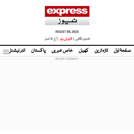
AUGUST 08, 2026
اشتہار لگائیں |
لائیو ٹی وی
| آج کا اخبار
صفحۂ اول
تازہ ترین
کھیل
خاص خبریں
پاکستان
انٹر نیشنل
ٹا