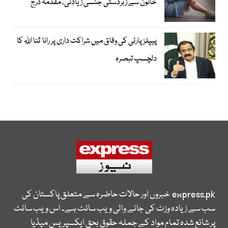
خاتون سے زبردستی جنسی زیادتی، مقدمہ درج
پیپلز پارٹی کی وفاق میں شراکت داری پر رانا ثنا اللہ کا
دلچسپ تبصرہ
express.pk
خبروں اور حالات حاضرہ سے متعلق پاکستان کی
سب سے زیادہ وزٹ کی جانے والی ویب سائٹ ہے۔ اس ویب سائٹ
پر شائع شدہ تمام مواد کے جملہ حقوق بحق ایکسپریس میڈیا