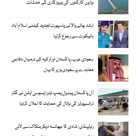
ہزاروں کارکنوں کی بیروزگاری کے خدشات
ارشد چائے والا نے پاسپورٹ تجدید کیلئے اسلام آباد
ہائیکورٹ سے رجوع کرلیا
سعودی عرب، پاکستان اور ترکیہ کے درمیان دفاعی
معاہدے پر سعودی وزیر کا بیان
آل پاکستان پیٹرول پمپ اونرز ایسوسی ایشن نے گڈز
ٹرانسپورٹرز کی ہڑتال کی حمایت کا اعلان کردیا
راولپنڈی: شادی کا جھانسہ دیکر بنکاک سے لائی