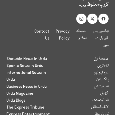
گروپ محفوظ ہیں۔
ایکسپریس
ضابطہ
Privacy
Contact
کے بارے
اخلاق
Policy
Us
میں
صفحۂ اول
Showbiz News in Urdu
تازہ ترین
Sports News in Urdu
غزہ لہو لہو
International News in
پاکستان
Urdu
انٹر نیشنل
Business News in Urdu
کھیل
Urdu Magazine
انٹرٹینمنٹ
Urdu Blogs
لائف اسٹائل
The Express Tribune
ٹاپ ٹرینڈ
Express Entertainment