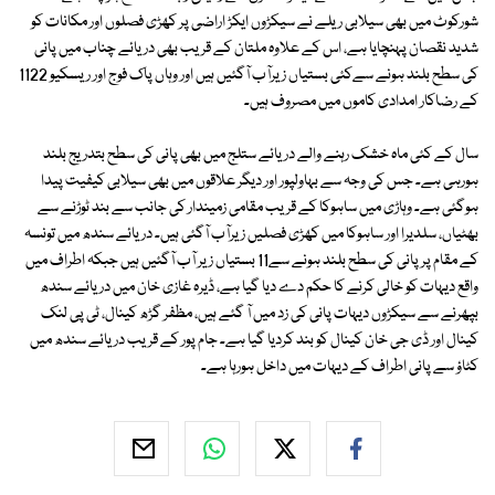
شورکوٹ میں بھی سیلابی ریلے نے سیکڑوں ایکڑ اراضی پر کھڑی فصلوں اور مکانات کو
شدید نقصان پہنچایا ہے، اس کے علاوہ ملتان کے قریب بھی دریائے چناب میں پانی
کی سطح بلند ہونے سےکئی بستیاں زیرآب آگئیں ہیں اور وہاں پاک فوج اور ریسکیو 1122
کے رضاکار امدادی کاموں میں مصروف ہیں۔
سال کے کئی ماہ خشک رہنے والے دریائے ستلج میں بھی پانی کی سطح بتدریج بلند
ہورہی ہے۔ جس کی وجہ سے بہاولپور اور دیگر علاقوں میں بھی سیلابی کیفیت پیدا
ہوگئی ہے۔ وہاڑی میں ساہوکا کے قریب مقامی زمیندار کی جانب سے بند ٹوڑنے سے
بھٹیاں، سلدیرا اور ساہوکا میں کھڑی فصلیں زیرآب آگئی ہیں۔ دریائے سندھ میں تونسہ
کے مقام پر پانی کی سطح بلند ہونے سے11 بستیاں زیر آب آگئیں ہیں جبکہ اطراف میں
واقع دیہات کو خالی کرنے کا حکم دے دیا گیا ہے، ڈیرہ غازی خان میں دریائے سندھ
بپھرنے سے سیکڑوں دیہات پانی کی زد میں آ گئے ہیں، مظفر گڑھ کینال، ٹی پی لنک
کینال اور ڈی جی خان کینال کو بند کردیا گیا ہے۔ جام پور کے قریب دریائے سندھ میں
کٹاؤ سے پانی اطراف کے دیہات میں داخل ہورہا ہے۔