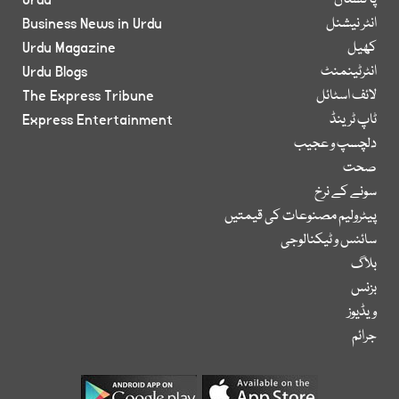
پاکستان
Urdu
انٹر نیشنل
Business News in Urdu
کھیل
Urdu Magazine
انٹرٹینمنٹ
Urdu Blogs
لائف اسٹائل
The Express Tribune
ٹاپ ٹرینڈ
Express Entertainment
دلچسپ و عجیب
صحت
سونے کے نرخ
پیٹرولیم مصنوعات کی قیمتیں
سائنس و ٹیکنالوجی
بلاگ
بزنس
ویڈیوز
جرائم