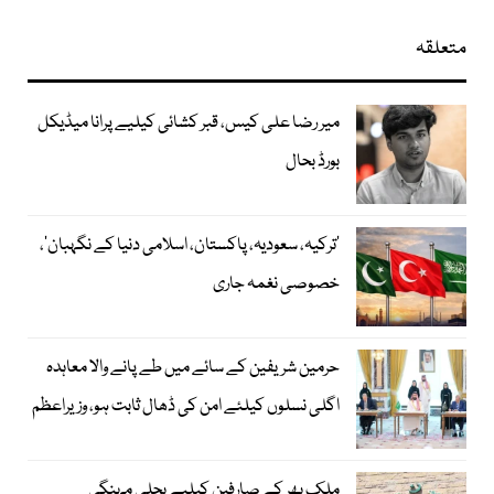
متعلقہ
میر رضا علی کیس، قبر کشائی کیلیے پرانا میڈیکل
بورڈ بحال
‘ترکیہ، سعودیہ، پاکستان، اسلامی دنیا کے نگہبان’،
خصوصی نغمہ جاری
حرمین شریفین کے سائے میں طے پانے والا معاہدہ
اگلی نسلوں کیلئے امن کی ڈھال ثابت ہو، وزیراعظم
ملک بھر کے صارفین کیلیے بجلی مہنگی