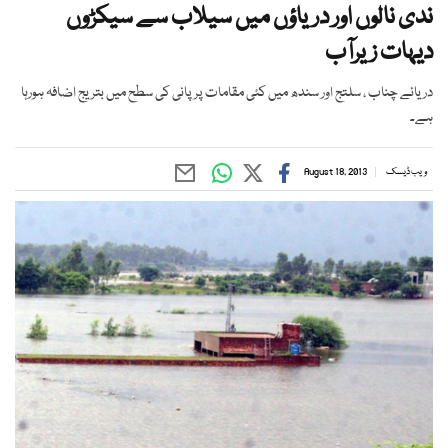
ندی نالوں اور دریاؤں میں سیلاب سے سیکڑوں
دیہات زیرآب
دریائے چناب ، سلتج اور سندھ میں کئی مقامات پر پانی کی سطح میں بتریج اضافہ ہورہا
ہے۔
ویب ڈیسک
August 18, 2013