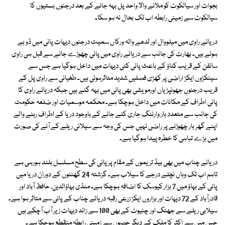
بجوات اور سیالکوٹ کو ملانے والا واحد پل بہہ جانے کے بعد درجنوں بستیوں کا
سیالکوٹ سے زمینی رابطہ اب تک بحال نہ ہو سکا۔
دریائے راوی میں میلووال اور لدھے والہ ورکاں سمیت درجنوں دیہات پانی میں ڈو بے
ہوئے ہیں۔ بھارت کی جانب سے دریائے راوی میں پانی چھوڑے جانے سے قبل ہی راوی
سائفن کے قریب کٹاؤ کے باعث پانی کئی دیہات میں داخل ہوگیا ہے جس سے
سینکڑوں ایکڑ اراضی پر کھڑی فصلیں شدید متاثرہوئی ہیں۔ طغیانی سے راوی پل کے
قریب درجنوں جھونپڑیاں اورمویشی بھی پانی میں بہہ گئے ہیں جبکہ دریائے راوی کا
پانی اطراف کے مکانات میں داخل ہوچکا ہے۔ محکمہ موسمیات اور ضلعہ حکومت
کی جانب سے متعدد بار وارننگ جاری کئے جانے کے باوجود دریا کے اطراف رہنے والے
اپنے گھر بار چھوڑنے پر راضی نہیں جس کی وجہ سے سیلانی ریلے کے آنے کی صورت
میں بڑے تباہی کا خطرہ پیدا ہوگیا ہے۔
دریائے چناب میں بھی ہیڈ تریموں کے مقام پر پانی کی سطح مسلسل بلند ہورہی ہے
تاہم اب تک وہاں نچلے درجے کا سیلاب ہے۔ گزشتہ 24 گھنٹوں کے دوران دریا میں
پانی کے بہاؤ میں 7 ہزار کیوسک کا اضافہ ہوچکا ہے۔ منڈی بہاؤالدین، حافظ آباد اور
قادرآباد کے 72 دیہات اور ہزاروں ایکڑ زرعی رقبہ دریائے چناب کے پانی سے متاثر ہوا ہے۔
سیلابی ریلے سے جھنگ اور چنیوٹ کے بھی 100 سے زائد دیہات زیر آب آچکے ہیں
جس میں سے اکثر کا ملک کے دیگر حصوں سے زمینی رابطہ منقطع ہوچکا ہے۔