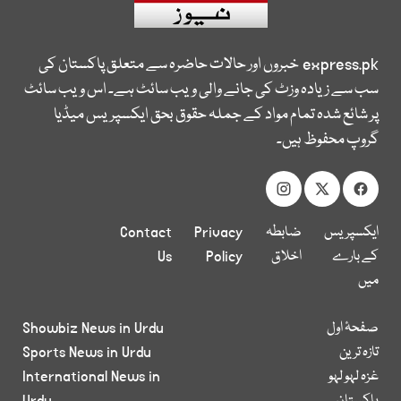
express.pk
خبروں اور حالات حاضرہ سے متعلق پاکستان کی
سب سے زیادہ وزٹ کی جانے والی ویب سائٹ ہے۔ اس ویب سائٹ
پر شائع شدہ تمام مواد کے جملہ حقوق بحق ایکسپریس میڈیا
گروپ محفوظ ہیں۔
ایکسپریس
ضابطہ
Privacy
Contact
کے بارے
اخلاق
Policy
Us
میں
صفحۂ اول
Showbiz News in Urdu
تازہ ترین
Sports News in Urdu
غزہ لہو لہو
International News in