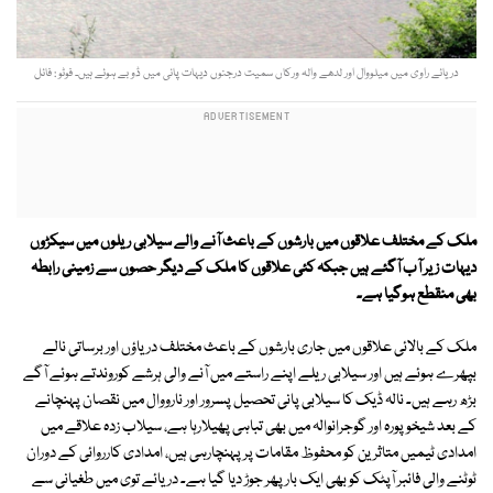
دریائے راوی میں میلووال اور لدھے والہ ورکاں سمیت درجنوں دیہات پانی میں ڈو بے ہوئے ہیں۔ فوٹو : فائل
ملک کے مختلف علاقوں میں بارشوں کے باعث آنے والے سیلابی ریلوں میں سیکڑوں
دیہات زیر آب آگئے ہیں جبکہ کئی علاقوں کا ملک کے دیگر حصوں سے زمینی رابطہ
بھی منقطع ہوگیا ہے۔
ملک کے بالائی علاقوں میں جاری بارشوں کے باعث مختلف دریاؤں اور برساتی نالے
بپھرے ہوئے ہیں اور سیلابی ریلے اپنے راستے میں آنے والی ہرشے کوروندتے ہوئے آگے
بڑھ رہے ہیں۔ نالہ ڈیک کا سیلابی پانی تحصیل پسرور اور نارووال میں نقصان پہنچانے
کے بعد شیخوپورہ اور گوجرانوالہ میں بھی تباہی پھیلارہا ہے، سیلاب زدہ علاقے میں
امدادی ٹیمیں متاثرین کو محفوظ مقامات پر پہنچارہی ہیں، امدادی کارروائی کے دوران
ٹوٹنے والی فائبر آپٹک کو بھی ایک بار پھر جوڑ دیا گیا ہے۔ دریائے توی میں طغیانی سے