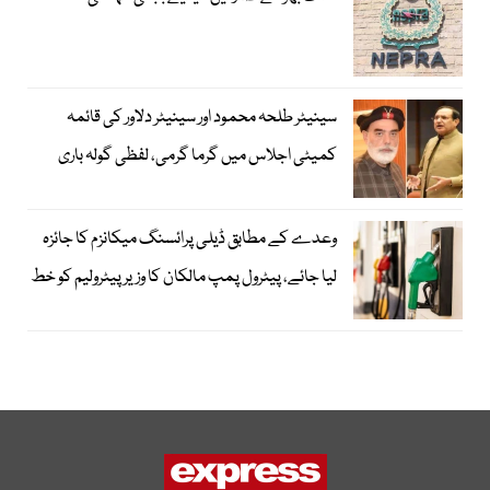
سینیٹر طلحہ محمود اور سینیٹر دلاور کی قائمہ
کمیٹی اجلاس میں گرما گرمی، لفظی گولہ باری
وعدے کے مطابق ڈیلی پرائسنگ میکانزم کا جائزہ
لیا جائے، پیٹرول پمپ مالکان کا وزیرپیٹرولیم کو خط