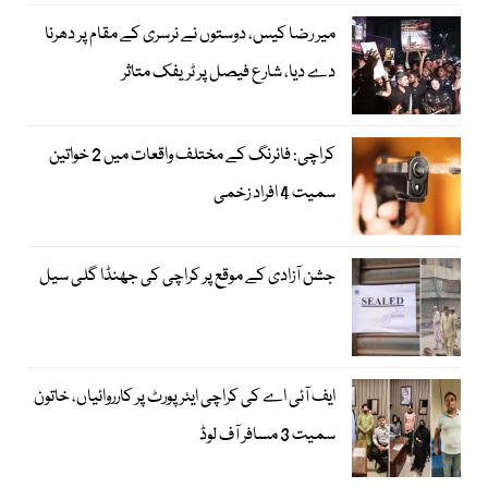
میر رضا کیس، دوستوں نے نرسری کے مقام پر دھرنا
دے دیا، شارع فیصل پر ٹریفک متاثر
کراچی: فائرنگ کے مختلف واقعات میں 2 خواتین
سمیت 4 افراد زخمی
جشن آزادی کے موقع پر کراچی کی جھنڈا گلی سیل
ایف آئی اے کی کراچی ایئرپورٹ پر کارروائیاں، خاتون
سمیت 3 مسافر آف لوڈ