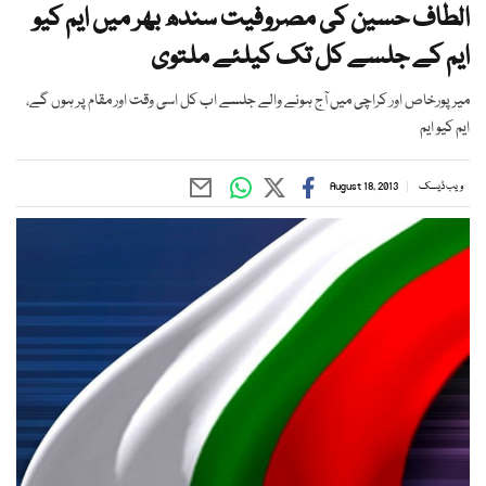
الطاف حسین کی مصروفیت سندھ بھر میں ایم کیو
ایم کے جلسے کل تک کیلئے ملتوی
میرپورخاص اور کراچی میں آج ہونے والے جلسے اب کل اسی وقت اور مقام پر ہوں گے،
ایم کیو ایم
ویب ڈیسک
August 18, 2013