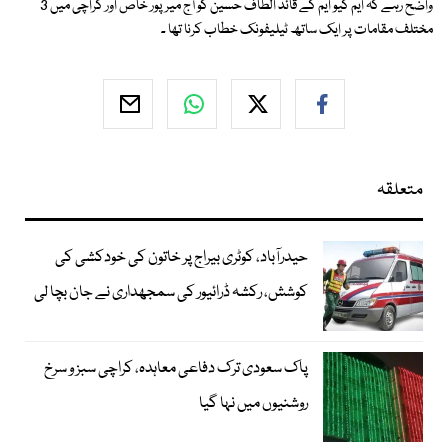
واضح رہے کہ ایم کیو ایم کے قائد الطاف حسین کو آج میرپور خاص اور کراچی میں 3
مختلف مقامات پر ایک ساتھ ٹیلیفونک خطاب کرنا تھا ۔
متعلقہ
حیدرآباد، کوٹری بیراج پر خاتون کی خودکشی کی
کوشش، رکشہ ڈرائیور کی سمجھداری نے جان بچا لی
پاک سعودی ترک دفاعی معاہدہ، کراچی سبز و سرخ
روشنیوں میں نہا گیا