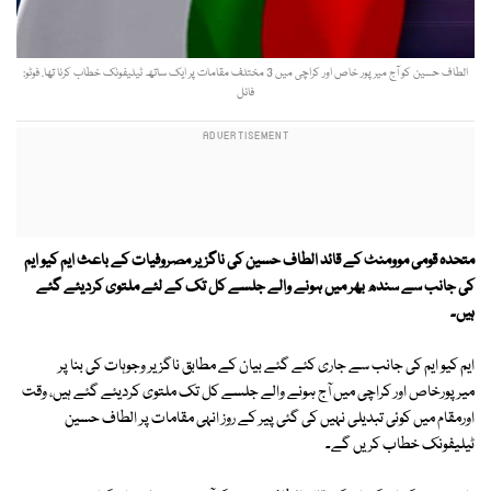
الطاف حسین کو آج میرپور خاص اور کراچی میں 3 مختلف مقامات پر ایک ساتھ ٹیلیفونک خطاب کرنا تھا. فوٹو:
فائل
متحدہ قومی موومنٹ کے قائد الطاف حسین کی ناگزیر مصروفیات کے باعث ایم کیو ایم
کی جانب سے سندھ بھر میں ہونے والے جلسے کل تک کے لئے ملتوی کردیئے گئے
ہیں۔
ایم کیو ایم کی جانب سے جاری کئے گئے بیان کے مطابق ناگزیر وجوہات کی بنا پر
میرپورخاص اور کراچی میں آج ہونے والے جلسے کل تک ملتوی کردیئے گئے ہیں، وقت
اورمقام میں کوئی تبدیلی نہیں کی گئی پیر کے روز انہی مقامات پر الطاف حسین
ٹیلیفونک خطاب کریں گے۔