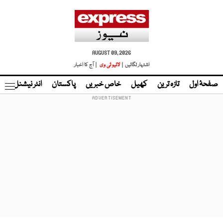
AUGUST 09, 2026
اشتہار لگائیں |
لائیو ٹی وی
| آج کا اخبار
صفحۂ اول
تازہ ترین
کھیل
خاص خبریں
پاکستان
انٹر نیشنل
ٹا