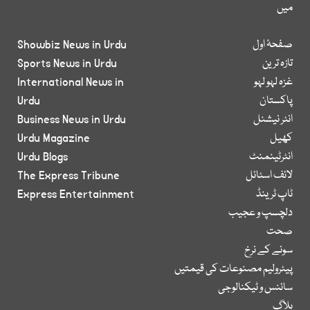
میں
صفحۂ اول
Showbiz News in Urdu
تازہ ترین
Sports News in Urdu
غزہ لہو لہو
International News in
پاکستان
Urdu
انٹر نیشنل
Business News in Urdu
کھیل
Urdu Magazine
انٹرٹینمنٹ
Urdu Blogs
لائف اسٹائل
The Express Tribune
ٹاپ ٹرینڈ
Express Entertainment
دلچسپ و عجیب
صحت
سونے کے نرخ
پیٹرولیم مصنوعات کی قیمتیں
سائنس و ٹیکنالوجی
بلاگ