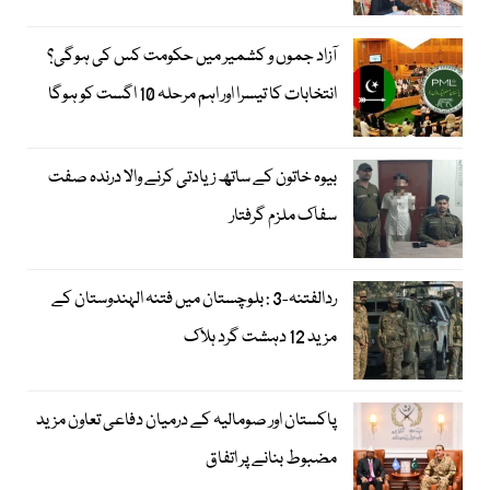
آزاد جموں و کشمیر میں حکومت کس کی ہوگی؟
انتخابات کا تیسرا اور اہم مرحلہ 10 اگست کو ہوگا
بیوہ خاتون کے ساتھ زیادتی کرنے والا درندہ صفت
سفاک ملزم گرفتار
ردالفتنہ-3 : بلوچستان میں فتنہ الہندوستان کے
مزید 12 دہشت گرد ہلاک
پاکستان اور صومالیہ کے درمیان دفاعی تعاون مزید
مضبوط بنانے پر اتفاق