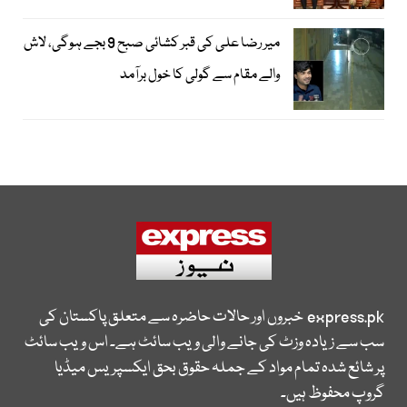
میر رضا علی کی قبر کشائی صبح 9 بجے ہوگی، لاش
والے مقام سے گولی کا خول برآمد
express.pk
خبروں اور حالات حاضرہ سے متعلق پاکستان کی
سب سے زیادہ وزٹ کی جانے والی ویب سائٹ ہے۔ اس ویب سائٹ
پر شائع شدہ تمام مواد کے جملہ حقوق بحق ایکسپریس میڈیا
گروپ محفوظ ہیں۔