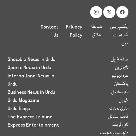
ایکسپریس
ضابطہ
Privacy
Contact
کے بارے
اخلاق
Policy
Us
میں
صفحۂ اول
Showbiz News in Urdu
تازہ ترین
Sports News in Urdu
غزہ لہو لہو
International News in
پاکستان
Urdu
انٹر نیشنل
Business News in Urdu
کھیل
Urdu Magazine
انٹرٹینمنٹ
Urdu Blogs
لائف اسٹائل
The Express Tribune
ٹاپ ٹرینڈ
Express Entertainment
دلچسپ و عجیب