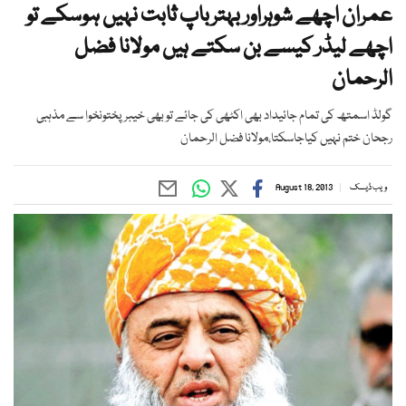
عمران اچھے شوہراور بہترباپ ثابت نہیں ہوسکے تو
اچھے لیڈر کیسے بن سکتے ہیں مولانا فضل
الرحمان
گولڈ اسمتھ کی تمام جائیداد بھی اکٹھی کی جائے تو بھی خیبر پختونخوا سے مذہبی
رجحان ختم نہیں کیاجاسکتا،مولانا فضل الرحمان
ویب ڈیسک
August 18, 2013