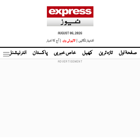
AUGUST 06, 2026
اشتہار لگائیں |
لائیو ٹی وی
| آج کا اخبار
صفحۂ اول
تازہ ترین
کھیل
خاص خبریں
پاکستان
انٹر نیشنل
ٹا