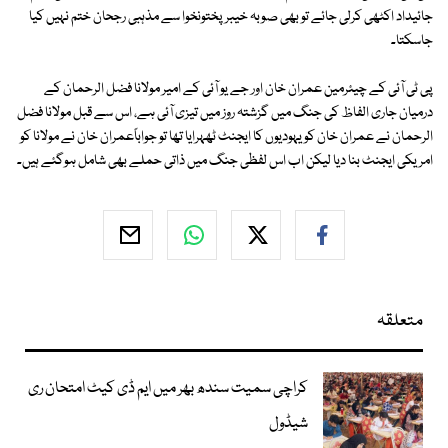
جائیداد اکٹھی کرلی جائے تو بھی صوبہ خیبر پختونخوا سے مذہبی رجحان ختم نہیں کیا
جاسکتا۔
پی ٹی آئی کے چیئرمین عمران خان اور جے یو آئی کے امیر مولانا فضل الرحمان کے
درمیان جاری الفاظ کی جنگ میں گزشتہ روز میں تیزی آئی ہے، اس سے قبل مولانا فضل
الرحمان نے عمران خان کو یہودیوں کا ایجنٹ ٹھہرایا تھا تو جواباًعمران خان نے مولانا کو
امریکی ایجنٹ بنا دیا لیکن اب اس لفظی جنگ میں ذاتی حملے بھی شامل ہوگئے ہیں۔
متعلقہ
کراچی سمیت سندھ بھر میں ایم ڈی کیٹ امتحان ری
شیڈول