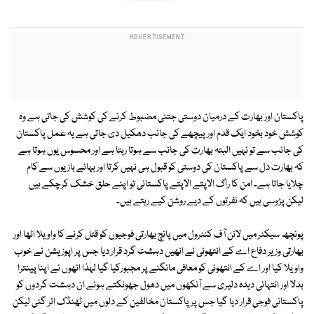
پاکستان اور بھارت کے درمیان دوستی جتنی مضبوط کرنے کی کوشش کی جاتی ہے وہ
کوشش خود بخود ایک قدم اور پیچھے کی جانب دھکیل دی جاتی ہے یہ عمل پاکستان
کی جانب سے تو نہیں البتہ بھارت کی جانب سے ہوتا رہتا ہے اور محسوس یوں ہوتا ہے
کہ بھارت دل سے پاکستان کی دوستی کو قبول ہی نہیں کرتا اور بہانے بازیوں سے کام
چلایا جاتا ہے۔ امن کا راگ الاپتے الاپتے پاکستانی تو اپنے حلق خشک کرچکے ہیں
لیکن پڑوسی ہیں کہ نفرتوں کے دیے روشن کیے رہتے ہیں۔
پونچھ سیکٹر میں لائن آف کنٹرول میں پانچ بھارتی فوجیوں کو قتل کرنے کا واویلا اٹھا اور
بھارتی وزیر دفاع اے کے انتھونی نے انھیں دہشت گرد قرار دیا جس پر اپوزیشن نے خوب
واویلا کیا اور اے کے انتھونی کو معافی مانگنے پر مجبورکیا گیا لہٰذا انھوں نے اپنا پینترا
بدلا اور انتہائی دیدہ دلیری سے آنکھوں میں دھول جھونکتے ہوئے ان دہشت گردوں کو
پاکستانی فوجی قرار دیا گیا جس پر پاکستان مخالفین کے دلوں میں ٹھنڈک اتر گئی لیکن