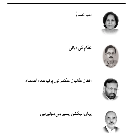
امیر خسروؒ
نظام کی دہائی
افغان طالبان حکمرانوں پر نیا عدم اعتماد
یہاں الیکشن ایسے ہی ہوتے ہیں