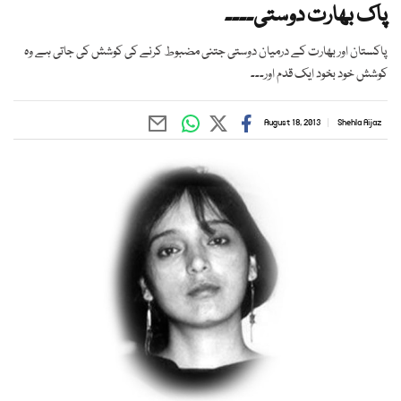
پاک بھارت دوستی۔۔۔۔
پاکستان اور بھارت کے درمیان دوستی جتنی مضبوط کرنے کی کوشش کی جاتی ہے وہ
کوشش خود بخود ایک قدم اور۔۔۔
August 18, 2013
Shehla Aijaz