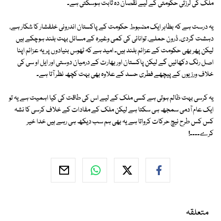
ملک کی لرزتی حکومتی کے لیے نقصان دہ ثابت ہوسکتی ہے۔
یہ درست ہے کہ بظاہر ایک مضبوط حکومت کے پاکستان اندرونی خلفشار کا شکار ہے،
دہشت گردی، ڈرون حملے، توانائی کی کمی وغیرہ کے مسائل بہت بلند ہوچکے ہیں
لیکن پھر بھی حکومت کے عزائم بلند ہیں۔ امید ہے کہ ٹھوس بنیادوں پر یہ عزائم اپنا
اصل رنگ دکھائیں گے لیکن پاکستان اور بھارت کے درمیان دوستی اور ایل او سی کی
خلاف ورزیوں کے پیچھے فطری حسد کے علاوہ بھی بہت کچھ نظر آتا ہے۔
یہ کرسی بہت ظالم ہوتی ہے کسی ملک کے لیے اس کی طاقت کی کیا اہمیت ہے یہ تو
ایک عام آدمی سمجھ ہی سکتا ہے لیکن ملک کے مفادات کے خلاف کرسی کا نشہ
کس کس طرح نیچ حرکات کرواتا ہے یہ بھی ہم سب دیکھ ہی رہے ہیں خدا خیر
کرے۔۔۔۔!
متعلقہ