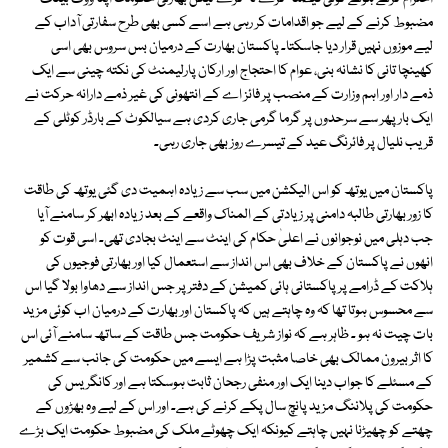
مضبوط کرنے کے لیے جو اقدامات کر رہی ہے اسے کسی بھی طرح سفارتی آداب کے
لیے موزوں نہیں قرار دیا جاسکتا۔ پاکستان بھارت کے درمیان بس سروس بھی اسی
کھینچا تانی کا نشانہ بنی، عوام کا احتجاج اور ارکان پارلیمنٹ کی نکتہ چینی سے ایک
ذمے دار اور اہم وزارت کے منصب پر فائز اے کے انتھونی کی غیر ذمے دارانہ حرکت نے
ایک بار پھر سے سرحدوں پر گرما گرمی جاری کردی ہے سیالکوٹ کے بارڈر کوٹلی کے
قریب نلیال پر فائرنگ عید کے تیسرے روز بھی جاری رہی۔
پاکستان میں یوتھ کو اس الیکشن میں سب سے زیادہ اہمیت دی گئی یوتھ کی طاقت
کا زور بھارتی طالبہ دامنی پر زیادتی کے المناک واقعے کے بعد زیادہ ابھر کر سامنے آیا
جب دہلی میں نوجوانوں نے اعلیٰ حکام کی اینٹ سے اینٹ بجادی تھی۔ اسی قوت کو
انھوں نے پاکستان کے خلاف بھی اس انداز سے استعمال کیا اور بھارتی فوجیوں کی
ہلاکت کے ڈرامے پر پاکستانی ہائی کمیشن کے دفتر پر جس انداز سے دھاوا بولا گیا اس
سے محسوس ہوتا تھا کہ وہ چاہتے ہیں کہ پاکستان اور بھارت کے درمیان اب کوئی مزید
بات چیت نہ ہو ۔ ظاہر ہے کہ نواز شریف حکومت جس طاقت کے ساتھ سامنے آئی اس
کا اثر بیرون ممالک بھی خاصا مثبت پڑا ہے ایسے میں حکومت کی جانب سے کشمیر
کے مسئلے کا جواب دینا ایک اور منفی رجحان ثابت ہوسکتا ہے اور کانگریس کی
حکومت کی پلاننگ مزید پانچ سال پکے کرنے کی ہے۔ اور اس کے لیے وہ بھڑوں کے
چھتے کو چھیڑنا نہیں چاہتے کیونکہ ایک چھوٹے ملک کی مضبوط حکومت ایک بڑے