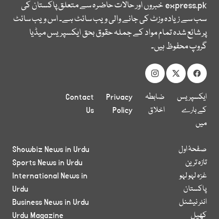
express.pk
خبروں اور حالات حاضرہ سے متعلق پاکستان کی
سب سے زیادہ وزٹ کی جانے والی ویب سائٹ ہے۔ اس ویب سائٹ
پر شائع شدہ تمام مواد کے جملہ حقوق بحق ایکسپریس میڈیا
گروپ محفوظ ہیں۔
ایکسپریس
ضابطہ
Privacy
Contact
کے بارے
اخلاق
Policy
Us
میں
صفحۂ اول
Showbiz News in Urdu
تازہ ترین
Sports News in Urdu
غزہ لہو لہو
International News in
پاکستان
Urdu
انٹر نیشنل
Business News in Urdu
کھیل
Urdu Magazine