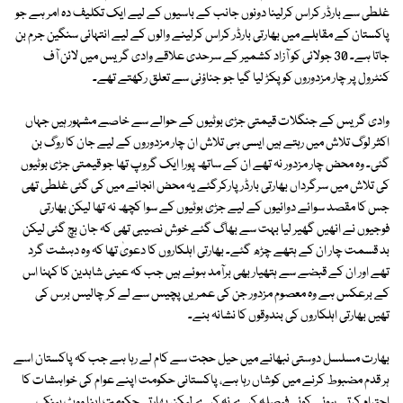
غلطی سے بارڈر کراس کرلینا دونوں جانب کے باسیوں کے لیے ایک تکلیف دہ امر ہے جو
پاکستان کے مقابلے میں بھارتی بارڈر کراس کرلینے والوں کے لیے انتہائی سنگین جرم بن
جاتا ہے۔ 30 جولائی کو آزاد کشمیر کے سرحدی علاقے وادی گریس میں لائن آف
کنٹرول پر چار مزدوروں کو پکڑ لیا گیا جو جناؤنی سے تعلق رکھتے تھے۔
وادی گریس کے جنگلات قیمتی جڑی بوٹیوں کے حوالے سے خاصے مشہور ہیں جہاں
اکثر لوگ تلاش میں رہتے ہیں ایسی ہی تلاش ان چار مزدوروں کے لیے جان کا روگ بن
گئی۔ وہ محض چار مزدور نہ تھے ان کے ساتھ پورا ایک گروپ تھا جو قیمتی جڑی بوٹیوں
کی تلاش میں سرگرداں بھارتی بارڈر پارکرگئے یہ محض انجانے میں کی گئی غلطی تھی
جس کا مقصد سوائے دوائیوں کے لیے جڑی بوٹیوں کے سوا کچھ نہ تھا لیکن بھارتی
فوجیوں نے انھیں گھیر لیا بہت سے بھاگ گئے خوش نصیبی تھی کہ جان بچ گئی لیکن
بد قسمت چار ان کے ہتھے چڑھ گئے۔ بھارتی اہلکاروں کا دعویٰ تھا کہ وہ دہشت گرد
تھے اور ان کے قبضے سے ہتھیار بھی برآمد ہوئے ہیں جب کہ عینی شاہدین کا کہنا اس
کے برعکس ہے وہ معصوم مزدور جن کی عمریں پچیس سے لے کر چالیس برس کی
تھیں بھارتی اہلکاروں کی بندوقوں کا نشانہ بنے۔
بھارت مسلسل دوستی نبھانے میں حیل حجت سے کام لے رہا ہے جب کہ پاکستان اسے
ہر قدم مضبوط کرنے میں کوشاں رہا ہے، پاکستانی حکومت اپنے عوام کی خواہشات کا
احترام کرتے ہوئے کوئی فیصلہ کرے نہ کرے لیکن بھارتی حکومت اپنا ووٹ بینک