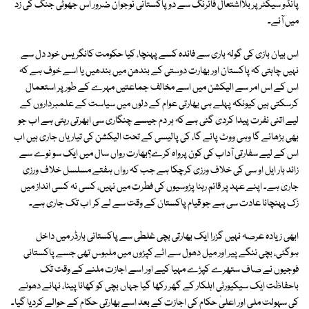
پانڈو سیکٹر پر بلااشتعال فائرنگ سے دو پاکستانی نوجوان ضرور اس جھوٹی جنگ کی زد
میں آئے۔
اس بیان بازی کی گولہ باری سے فائدہ کسے پہنچا، کیا حکومت کانگریس خود دل سے
نہیں چاہتی کہ پاکستان اور بھارت دوستی کے بندھن میں بندھیں یا اسے خوف ہے کہ
اس کے اس امر سے الیکشن میں اسے مخالف جماعتیں مہرے کے طور پر استعمال
کرسکتی ہیں کیونکہ پہلے ہی بھارتی عوام کے دلوں میں سیاست کے علمبرداروں کے
لیے اتنی نفرت پیدا کردی گئی ہے کہ ہر دم جیسے چنگاری سی ابھرتی رہتی ہے اب جو
بھی بڑھائے گا وہی ووٹ پائے گا، کی پالیسی کے تحت الیکشن کی تیاریاں جاری ہیں اب
اس کے لیے سفارتی آداب کی کون پرواہ کرے؟بھارت رواں سال میں ایک سو نوے سے
زائد بار ایل او سی کی خلاف ورزی کرچکا ہے جب کہ رواں ہفتے مسلسل خلاف ورزی
جاری ہے۔ اپنے عہد پر قائم رہنا پڑوسیوں کی فطرت میں نہیں، کسی نہ کسی انداز میں
زک پہنچانا عادت سی ہے جو قیام پاکستان کے وقت سے لے کر اب تک جاری ہے۔
ابھی زیادہ عرصہ نہیں گزرا ایک بھارتی بچی غلطی سے پاکستانی بارڈر میں داخل
ہوگئی، بچی ننگے پیر اور میل دھول سے اٹے کپڑوں میں ملبوس تھی جسے پاکستانی
فوجیوں نے صاف ستھرے کپڑے مہیا کیے اور اسے اجازت ملنے کے وقت تک
باحفاظت ایک سیکیورٹی اہلکار کے گھر رکھا گیا جہاں بچی کو کھانا پینا، نہانے دھونے
کی سہولت ملی اور اعلیٰ حکام کی اجازت کے بعد اسے بھارتی حکام کے حوالے کردیا گیا۔