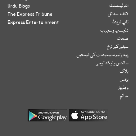
انٹرٹینمنٹ
Urdu Blogs
لائف اسٹائل
The Express Tribune
ٹاپ ٹرینڈ
Express Entertainment
دلچسپ و عجیب
صحت
سونے کے نرخ
پیٹرولیم مصنوعات کی قیمتیں
سائنس و ٹیکنالوجی
بلاگ
بزنس
ویڈیوز
جرائم