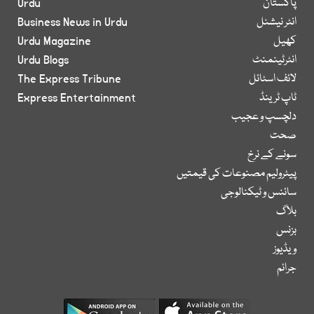
پاکستان
Urdu
انٹر نیشنل
Business News in Urdu
کھیل
Urdu Magazine
انٹرٹینمنٹ
Urdu Blogs
لائف اسٹائل
The Express Tribune
ٹاپ ٹرینڈ
Express Entertainment
دلچسپ و عجیب
صحت
سونے کے نرخ
پیٹرولیم مصنوعات کی قیمتیں
سائنس و ٹیکنالوجی
بلاگ
بزنس
ویڈیوز
جرائم