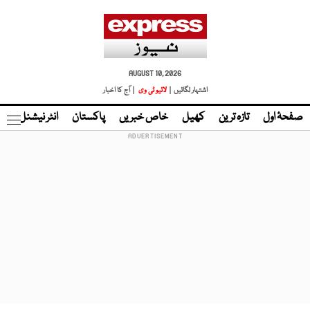
AUGUST 10, 2026
اشتہار لگائیں |
لائیو ٹی وی
| آج کا اخبار
صفحۂ اول
تازہ ترین
کھیل
خاص خبریں
پاکستان
انٹر نیشنل
ٹا