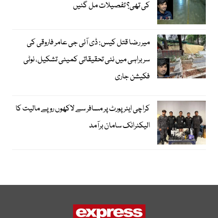
کی تھی؟ تفصیلات مل گئیں
میر رضا قتل کیس: ڈی آئی جی عامر فاروقی کی
سربراہی میں نئی تحقیقاتی کمیٹی تشکیل، نوٹی
فکیشن جاری
کراچی ایئرپورٹ پر مسافر سے لاکھوں روپے مالیت کا
الیکٹرانک سامان برآمد