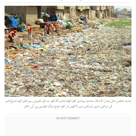
بلدیہ عظمیٰ مالی بحران کا شکار، محدود پیمانے کچرا اٹھایا جانے لگا،کچرے کے ڈھیروں سے تعفن اٹھنا شروع،شہر
کی سڑکوں، ندیوں اور نالوں میں لاکھوں ٹن کچرا جمع ہوگیا. فوٹو: پی پی آئی ، فائل