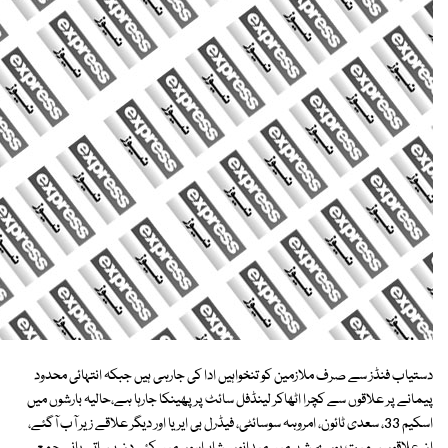
دستیاب فنڈز سے صرف ملازمین کو تنخواہیں ادا کی جارہی ہیں جبکہ انتہائی محدود
پیمانے پر علاقوں سے کچرا اٹھاکر لینڈفل سائٹ پر پھینکا جارہا ہے،حالیہ بارشوں میں
اسکیم 33، سعدی ٹائون، امروہہ سوسائٹی، فیڈرل بی ایریا اور دیگر علاقے زیر آب آگئے،