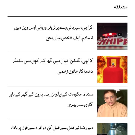
متعلقہ
کراچی، سپر ہائی وے پر ٹریلر اور ہائی ایس وین میں
تصادم، ایک شخص جاں بحق
کراچی، گلشن اقبال میں گھر کے کچن میں سلنڈر
دھماکا، خاتون زخمی
سندھ حکومت کے ایڈوائزر رضا ہارون کے گھر کے باہر
گاڑی سے چوری
میر رضا نے قتل سے قبل کن دو افراد سے فون پر بات