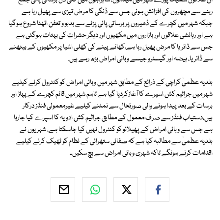
ان علاقوں سمیت پورے شہر میں میدانوں، شاہراہوں میں کئی دن برساتی پانی جمع
رہنے سے مچھروں کی افزائش ہوئی جس سے ڈنگی کا مرض تیزی سے پھیل رہا ہے
جبکہ شہر میں کچرے کے ڈھیروں پر برساتی پانی پڑنے سے بدبو و تعفن اٹھنا شروع ہوگیا
ہے اور رہائشی علاقوں اور بازاروں میں مکھیوں اور دیگر حشرات کی بہتات ہوگئی ہے
جس سے ڈائریا کا مرض پھیل رہا ہے،کھانے پینے کی کھلی اشیا پر مکھیوں کے بیٹھنے
سے ڈائریا، ہیضہ اور گیسٹرو جیسے وبائی امراض بڑھ رہے ہیں.
بلدیہ عظمیٰ کراچی کے ذرائع کے مطابق شہر میں وبائی امراض کو کنٹرول کرنے کیلیے
شہر میں جراثیم کش اسپرے کا آغازکردیا گیا ہے تاہم شہر میں قائم کچرے کے پہاڑ اور
برسات کے بعد پیدا ہونے والی صورتحال سے نمٹنے کیلیے غیرمعمولی فنڈز درکار
ہیں،دستیاب فنڈز سے صرف معمول کے مطابق جراثیم کش ادویہ کا اسپرے کیا جارہا
ہے جس سے وبائی امراض کے پھیلائو کو کنٹرول نہیں کیا جاسکتا ہے، شہریوں نے
بلدیہ عظمیٰ سے مطالبہ کیا ہے کہ صفائی ستھرائی کے نظام کو ٹھیک کرنے کیلیے
اقدامات کرنے ہونگے تاکہ شہری وبائی امراض سے بچ سکیں۔