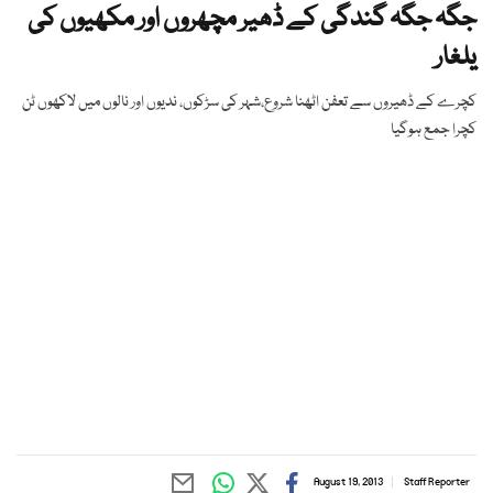
جگہ جگہ گندگی کے ڈھیر مچھروں اور مکھیوں کی
یلغار
کچرے کے ڈھیروں سے تعفن اٹھنا شروع،شہر کی سڑکوں، ندیوں اور نالوں میں لاکھوں ٹن
کچرا جمع ہوگیا
August 19, 2013
Staff Reporter