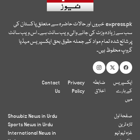
express.pk
خبروں اور حالات حاضرہ سے متعلق پاکستان کی
سب سے زیادہ وزٹ کی جانے والی ویب سائٹ ہے۔ اس ویب سائٹ
پر شائع شدہ تمام مواد کے جملہ حقوق بحق ایکسپریس میڈیا
گروپ محفوظ ہیں۔
ایکسپریس
ضابطہ
Privacy
Contact
کے بارے
اخلاق
Policy
Us
میں
صفحۂ اول
Showbiz News in Urdu
تازہ ترین
Sports News in Urdu
غزہ لہو لہو
International News in