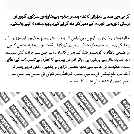
کراچی میں صفائی ستھرائی کا نظام بدستور مفلوج ہے،شاہراہوں ،سڑکوں، گلیوں اور
برساتی نالوں میں کچرے کے ڈھیر کئی ماہ گزرنے کے باوجود صاف نہ کیے جاسکے۔
حالیہ بارشوں کے دوران کراچی میں تباہی کے بعد اب شہریوں پر مکھیوں اور مچھروں نے
یلغار کردی ہے، سندھ حکومت کے دعوے کھوکھلے ثابت ہوئے، بلدیہ عظمیٰ کراچی
اور ضلعی انتظامیہ کو بدستور فنڈز کے بحران کا سامنا ہے جس سے جراثیم کش اسپرے
مہم شدید متاثر ہے اور شہر میں وبائی امراض پھوٹنے کا خطرہ ہے،تفصیلات کے مطابق
سندھ حکومت کی جانب سے بلدیہ عظمیٰ کراچی اور پانچوں ضلعی کارپوریشنز کو
آکٹرائے ضلع ٹیکس کی مد میں ملنے والے فنڈز سے کٹوتی کی جارہی ہے جس سے ان
تمام اداروں کو شدید مالی بحران کا سامنا ہے۔