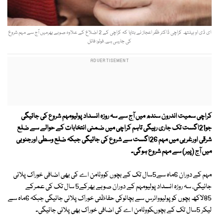
ای ڈی او ہیلتھ کراچی ڈاکٹر ظفر اعجاز نے بتایا کہ کراچی کے 2 اضلاع کے علاوہ صوبے بھرمیں آج سے مہم شروع
کی جارہی ہے. فوٹو: فائل
کراچی سمیت اندرون سندھ میں آج سے سہ روزہ انسداد پولیومہم شروع کی جائیگی
جو21اگست تک جاری رہیگی تاہم کراچی میں ضمنی انتخابات کے حوالے سے ضلع
شرقی اورغربی میں مہم 26اگست سے شروع کی جائیگی جبکہ ضلع وسطی اورجنوبی
میں آج (پیر) سے مہم شروع ہوگی۔
مہم کے دوران 6ماہ سے5سال تک کے بچوں کووٹامن اے کی بھی اضافی خوراک پلائی
جائیگی، سہ روزہ انسداد پولیومہم کے دوران صوبے بھرکے5 سال تک کی عمرکے
85لاکھ بچوں کوپولیووائرس سے بچائوکی حفاظتی خوراک پلائی جائیگی جبکہ 6ماہ سے
لیکر 5سال تک کے بچوںکووٹامن اے کی اضافی خوراک بھی پلائی جائیگی۔