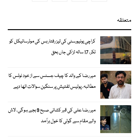
متعلقہ
کراچی یونیورسٹی کی تیز رفتار بس کی موٹرسائیکل کو
ٹکر، 17 سالہ لڑکی جاں بحق
میر رضا کے والد کا چیف جسٹس سے از خود نوٹس کا
مطالبہ، پولیس تفتیش پر سنگین سوالات اٹھا دیے
میر رضا علی کی قبر کشائی صبح 9 بجے ہوگی، لاش
والے مقام سے گولی کا خول برآمد