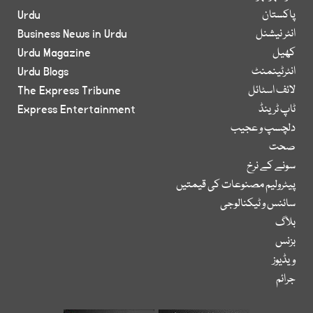
پاکستان
Urdu
انٹر نیشنل
Business News in Urdu
کھیل
Urdu Magazine
انٹرٹینمنٹ
Urdu Blogs
لائف اسٹائل
The Express Tribune
ٹاپ ٹرینڈ
Express Entertainment
دلچسپ و عجیب
صحت
سونے کے نرخ
پیٹرولیم مصنوعات کی قیمتیں
سائنس و ٹیکنالوجی
بلاگ
بزنس
ویڈیوز
جرائم