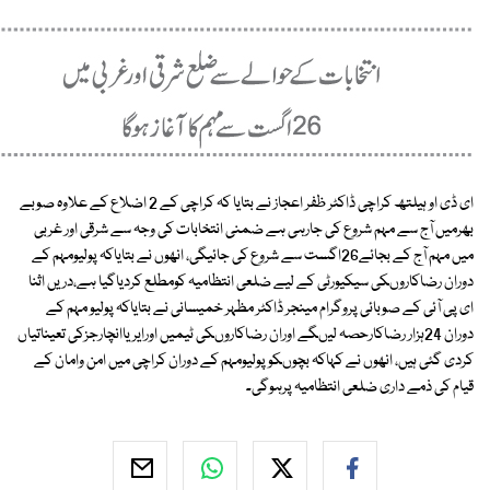
ای ڈی او ہیلتھ کراچی ڈاکٹر ظفر اعجاز نے بتایا کہ کراچی کے 2 اضلاع کے علاوہ صوبے
بھرمیں آج سے مہم شروع کی جارہی ہے ضمنی انتخابات کی وجہ سے شرقی اور غربی
میں مہم آج کے بجائے26اگست سے شروع کی جائیگی، انھوں نے بتایاکہ پولیومہم کے
دوران رضاکاروںکی سیکیورٹی کے لیے ضلعی انتظامیہ کومطلع کردیاگیا ہے،دریں اثنا
ای پی آئی کے صوبائی پروگرام مینجر ڈاکٹر مظہر خمیسانی نے بتایاکہ پولیو مہم کے
دوران 24ہزار رضاکارحصہ لیںگے اوران رضاکاروںکی ٹیمیں اورایریاانچارجزکی تعیناتیاں
کردی گئی ہیں، انھوں نے کہاکہ بچوںکوپولیومہم کے دوران کراچی میں امن وامان کے
قیام کی ذمے داری ضلعی انتظامیہ پرہوگی۔