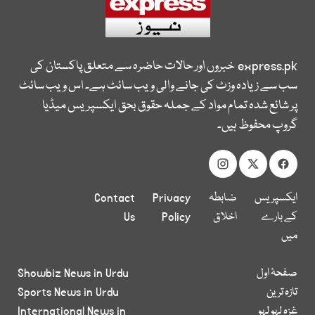
express.pk
خبروں اور حالات حاضرہ سے متعلق پاکستان کی
سب سے زیادہ وزٹ کی جانے والی ویب سائٹ ہے۔ اس ویب سائٹ
پر شائع شدہ تمام مواد کے جملہ حقوق بحق ایکسپریس میڈیا
گروپ محفوظ ہیں۔
ایکسپریس
ضابطہ
Privacy
Contact
کے بارے
اخلاق
Policy
Us
میں
صفحۂ اول
Showbiz News in Urdu
تازہ ترین
Sports News in Urdu
غزہ لہو لہو
International News in