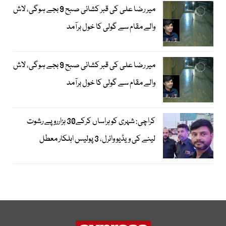
میر رضا علی کی قبر کشائی صبح 9 بجے ہوگی، لاش
والے مقام سے گولی کا خول برآمد
میر رضا علی کی قبر کشائی صبح 9 بجے ہوگی، لاش
والے مقام سے گولی کا خول برآمد
کراچی: شہری کو ہراساں کرکے30 ہزارروپے رشوت
لینے کی ویڈیو وائرل، 3 پولیس اہلکار معطل